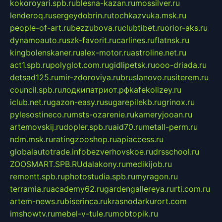
kokoroyari.spb.ru
blesna-kazan.ru
mossilver.ru
lenderoq.ru
sergeydobrin.ru
tochkazvuka.msk.ru
people-of-art.ru
bezzubova.ru
clubtibet.ru
orior-aks.ru
dynamoauto.ru
szk-favorit.ru
carlines.ru
flatnsk.ru
kingbolenskaner.ru
alex-motor.ru
astroline.net.ru
act1.spb.ru
polyglot.com.ru
gidlipetsk.ru
ooo-driada.ru
detsad125.ru
mir-zdoroviya.ru
bruslanovo.ru
siterem.ru
council.spb.ru
лодкипатриот.рф
kafekolizey.ru
iclub.net.ru
gazon-easy.ru
sugarepilekb.ru
grinox.ru
pylesostineco.ru
msts-ozarenie.ru
kameryjooan.ru
artemovskij.ru
dopler.spb.ru
aid70.ru
metall-perm.ru
ndm.msk.ru
ratingzooshop.ru
apiaccess.ru
globalautotrade.info
bezverhovskoe.ru
drsschool.ru
ZOOSMART.SPB.RU
dalakony.ru
medikijob.ru
remontt.spb.ru
photostudia.spb.ru
myragon.ru
terramia.ru
academy62.ru
gardengallereya.ru
rti.com.ru
artem-news.ru
biserinca.ru
krasnodarkurort.com
imshowtv.ru
mebel-v-tule.ru
mobtopik.ru