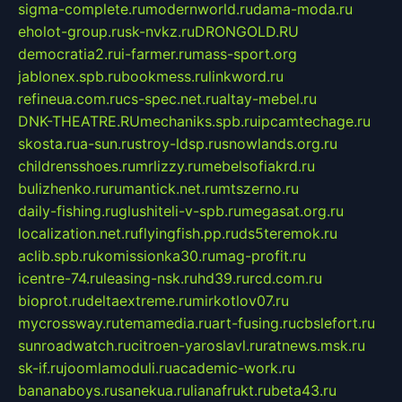
sigma-complete.ru
modernworld.ru
dama-moda.ru
eholot-group.ru
sk-nvkz.ru
DRONGOLD.RU
democratia2.ru
i-farmer.ru
mass-sport.org
jablonex.spb.ru
bookmess.ru
linkword.ru
refineua.com.ru
cs-spec.net.ru
altay-mebel.ru
DNK-THEATRE.RU
mechaniks.spb.ru
ipcamtechage.ru
skosta.ru
a-sun.ru
stroy-ldsp.ru
snowlands.org.ru
childrensshoes.ru
mrlizzy.ru
mebelsofiakrd.ru
bulizhenko.ru
rumantick.net.ru
mtszerno.ru
daily-fishing.ru
glushiteli-v-spb.ru
megasat.org.ru
localization.net.ru
flyingfish.pp.ru
ds5teremok.ru
aclib.spb.ru
komissionka30.ru
mag-profit.ru
icentre-74.ru
leasing-nsk.ru
hd39.ru
rcd.com.ru
bioprot.ru
deltaextreme.ru
mirkotlov07.ru
mycrossway.ru
temamedia.ru
art-fusing.ru
cbslefort.ru
sunroadwatch.ru
citroen-yaroslavl.ru
ratnews.msk.ru
sk-if.ru
joomlamoduli.ru
academic-work.ru
bananaboys.ru
sanekua.ru
lianafrukt.ru
beta43.ru