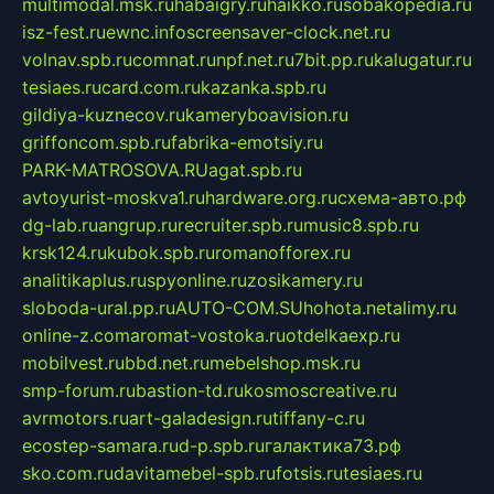
multimodal.msk.ru
habaigry.ru
haikko.ru
sobakopedia.ru
isz-fest.ru
ewnc.info
screensaver-clock.net.ru
volnav.spb.ru
comnat.ru
npf.net.ru
7bit.pp.ru
kalugatur.ru
tesiaes.ru
card.com.ru
kazanka.spb.ru
gildiya-kuznecov.ru
kameryboavision.ru
griffoncom.spb.ru
fabrika-emotsiy.ru
PARK-MATROSOVA.RU
agat.spb.ru
avtoyurist-moskva1.ru
hardware.org.ru
схема-авто.рф
dg-lab.ru
angrup.ru
recruiter.spb.ru
music8.spb.ru
krsk124.ru
kubok.spb.ru
romanofforex.ru
analitikaplus.ru
spyonline.ru
zosikamery.ru
sloboda-ural.pp.ru
AUTO-COM.SU
hohota.net
alimy.ru
online-z.com
aromat-vostoka.ru
otdelkaexp.ru
mobilvest.ru
bbd.net.ru
mebelshop.msk.ru
smp-forum.ru
bastion-td.ru
kosmoscreative.ru
avrmotors.ru
art-galadesign.ru
tiffany-c.ru
ecostep-samara.ru
d-p.spb.ru
галактика73.рф
sko.com.ru
davitamebel-spb.ru
fotsis.ru
tesiaes.ru