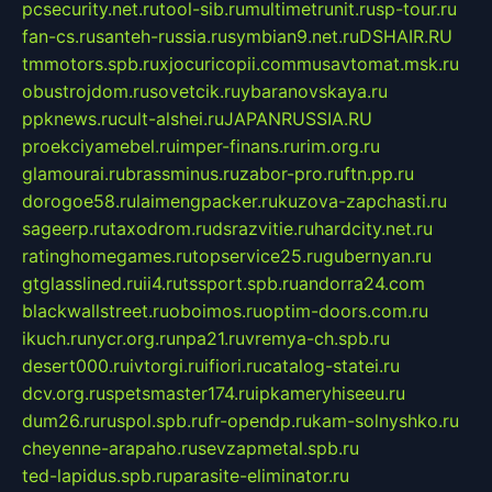
pcsecurity.net.ru
tool-sib.ru
multimetrunit.ru
sp-tour.ru
fan-cs.ru
santeh-russia.ru
symbian9.net.ru
DSHAIR.RU
tmmotors.spb.ru
xjocuricopii.com
musavtomat.msk.ru
obustrojdom.ru
sovetcik.ru
ybaranovskaya.ru
ppknews.ru
cult-alshei.ru
JAPANRUSSIA.RU
proekciyamebel.ru
imper-finans.ru
rim.org.ru
glamourai.ru
brassminus.ru
zabor-pro.ru
ftn.pp.ru
dorogoe58.ru
laimengpacker.ru
kuzova-zapchasti.ru
sageerp.ru
taxodrom.ru
dsrazvitie.ru
hardcity.net.ru
ratinghomegames.ru
topservice25.ru
gubernyan.ru
gtglasslined.ru
ii4.ru
tssport.spb.ru
andorra24.com
blackwallstreet.ru
oboimos.ru
optim-doors.com.ru
ikuch.ru
nycr.org.ru
npa21.ru
vremya-ch.spb.ru
desert000.ru
ivtorgi.ru
ifiori.ru
catalog-statei.ru
dcv.org.ru
spetsmaster174.ru
ipkameryhiseeu.ru
dum26.ru
ruspol.spb.ru
fr-opendp.ru
kam-solnyshko.ru
cheyenne-arapaho.ru
sevzapmetal.spb.ru
ted-lapidus.spb.ru
parasite-eliminator.ru