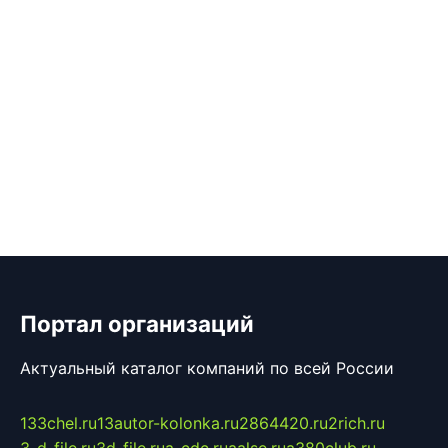
Портал организаций
Актуальный каталог компаний по всей России
133chel.ru
13autor-kolonka.ru
2864420.ru
2rich.ru
3-d-file.ru
3d-file.ru
a-cdc.ru
aalse.ru
a380club.ru