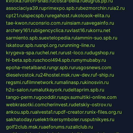
kvotka.ru
iron-snab.ru
costa-bella.ru
eugrus.pp.ru
associaciya39.ru
primexpo.spb.ru
bezmorchin.ru
ia2.ru
cpt21.ru
ispecspb.ru
regahost.ru
kolosok-elita.ru
tae-kwon.ru
consrio.com.ru
insiam.ru
avegainfo.ru
archery161.ru
bigencyclica.ru
vlast16.ru
korru.net
sarmiento.spb.su
extelopedia.ru
lammin-suo.spb.ru
iskatour.spb.ru
snpi.org.ru
running-line.ru
krygeva-spa.ru
chel.net.ru
rust-loco.ru
dugshop.ru
hl-beta.spb.ru
school494.spb.ru
mymubaby.ru
epoha-metalband.ru
ngr.spb.ru
rusgosnews.com
dieselvostok.ru
24hostel.msk.ru
w-dev.ru
f-ship.ru
regsmi.ru
filmnetwork.ru
malinasp.ru
kinosvin.ru
h2o-salon.ru
malutkayork.ru
deltaprim.spb.ru
tango-perm.ru
gooddir.ru
sgv.su
multiki-online.com
webkrasotki.com
cherinvest.ru
detskiy-ostrov.ru
ankou.spb.ru
alvesta1.ru
pdf-creator.ru
nix-files.org.ru
sakhatoday.ru
elektrikersymboler.ru
sputnikyes.ru
golf2club.msk.ru
aeforums.ru
zallclub.ru