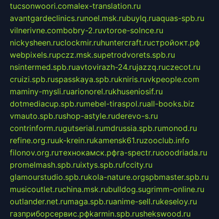
tucsonwoori.com
alex-translation.ru
avantgardeclinics.ru
noel.msk.ru
buylq.ru
aquas-spb.ru
vilnerivne.com
bobry-2.ru
vtoroe-solnce.ru
nickysheen.ru
clockmir.ru
huntercraft.ru
стройокт.рф
webpixels.ru
pczz.msk.su
petrodvorets.spb.ru
nsintermed.spb.ru
avtovirazh-24.ru
jazzq.ru
czecot.ru
cruizi.spb.ru
spasskaya.spb.ru
kniris.ru
vkpeople.com
maminy-mysli.ru
arionorel.ru
khuseniosif.ru
dotmediacup.spb.ru
mebel-tiraspol.ru
all-books.biz
vmauto.spb.ru
shop-astyle.ru
derevo-s.ru
contrinform.ru
gutserial.ru
mdrussia.spb.ru
monod.ru
refine.org.ru
uk-krein.ru
kamensk61.ru
zooclub.info
filonov.org.ru
технокамск.рф
ra-spectr.ru
ooodriada.ru
promelmash.spb.ru
ixtys.spb.ru
fccity.ru
glamourstudio.spb.ru
kola-nature.org
spbmaster.spb.ru
musicoutlet.ru
china.msk.ru
bulldog.su
grimm-online.ru
outlander.net.ru
maga.spb.ru
anime-sell.ru
keseloy.ru
газприборсервис.рф
karmin.spb.ru
shekswood.ru