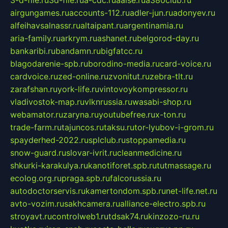
airgungames.ru
accounts-112.ru
adler-jun.ru
adonyev.ru
alfeihavsalnassr.ru
altaipant.ru
argentinamia.ru
aria-family.ru
arkrym.ru
ashanet.ru
belgorod-day.ru
bankaribi.ru
bandamn.ru
bigfatcc.ru
blagodarenie-spb.ru
borodino-media.ru
card-voice.ru
cardvoice.ru
zed-online.ru
zvonitut.ru
zebra-tlt.ru
zarafshan.ru
york-life.ru
vintovoykompressor.ru
vladivostok-map.ru
vlknrussia.ru
wasabi-shop.ru
webamator.ru
zaryna.ru
youtubefree.ru
x-ton.ru
trade-farm.ru
tajuncos.ru
taksu.ru
tor-lyubov-i-grom.ru
spayderhed-2022.ru
splclub.ru
stoppamedia.ru
snow-guard.ru
slovar-ivrit.ru
cleanmedicine.ru
shkurki-karakulya.ru
kanotiforet.spb.ru
tutmassage.ru
ecolog.org.ru
praga.spb.ru
falcorussia.ru
autodoctorservis.ru
kamertondom.spb.ru
net-life.net.ru
avto-vozim.ru
sakhcamera.ru
alliance-electro.spb.ru
stroyavt.ru
controlweb1.ru
tdsak74.ru
kinzozo-ru.ru