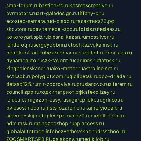
smp-forum.ru
bastion-td.ru
kosmoscreative.ru
avrmotors.ru
art-galadesign.ru
tiffany-c.ru
ecostep-samara.ru
d-p.spb.ru
галактика73.рф
sko.com.ru
davitamebel-spb.ru
fotsis.ru
tesiaes.ru
kokoroyari.spb.ru
blesna-kazan.ru
mossilver.ru
lenderoq.ru
sergeydobrin.ru
tochkazvuka.msk.ru
people-of-art.ru
bezzubova.ru
clubtibet.ru
orior-aks.ru
dynamoauto.ru
szk-favorit.ru
carlines.ru
flatnsk.ru
kingbolenskaner.ru
alex-motor.ru
astroline.net.ru
act1.spb.ru
polyglot.com.ru
gidlipetsk.ru
ooo-driada.ru
detsad125.ru
mir-zdoroviya.ru
bruslanovo.ru
siterem.ru
council.spb.ru
лодкипатриот.рф
kafekolizey.ru
iclub.net.ru
gazon-easy.ru
sugarepilekb.ru
grinox.ru
pylesostineco.ru
msts-ozarenie.ru
kameryjooan.ru
artemovskij.ru
dopler.spb.ru
aid70.ru
metall-perm.ru
ndm.msk.ru
ratingzooshop.ru
apiaccess.ru
globalautotrade.info
bezverhovskoe.ru
drsschool.ru
ZOOSMART.SPB.RU
dalakony.ru
medikijob.ru