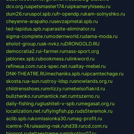
dcv.org.ru
spetsmaster174.ru
ipkameryhiseeu.ru
dum26.ru
ruspol.spb.ru
fr-opendp.ru
kam-solnyshko.ru
cheyenne-arapaho.ru
sevzapmetal.spb.ru
ted-lapidus.spb.ru
parasite-eliminator.ru
sigma-complete.ru
modernworld.ru
dama-moda.ru
eholot-group.ru
sk-nvkz.ru
DRONGOLD.RU
democratia2.ru
i-farmer.ru
mass-sport.org
jablonex.spb.ru
bookmess.ru
linkword.ru
refineua.com.ru
cs-spec.net.ru
altay-mebel.ru
DNK-THEATRE.RU
mechaniks.spb.ru
ipcamtechage.ru
skosta.ru
a-sun.ru
stroy-ldsp.ru
snowlands.org.ru
childrensshoes.ru
mrlizzy.ru
mebelsofiakrd.ru
bulizhenko.ru
rumantick.net.ru
mtszerno.ru
daily-fishing.ru
glushiteli-v-spb.ru
megasat.org.ru
localization.net.ru
flyingfish.pp.ru
ds5teremok.ru
aclib.spb.ru
komissionka30.ru
mag-profit.ru
icentre-74.ru
leasing-nsk.ru
hd39.ru
rcd.com.ru
bioprot.ru
deltaextreme.ru
mirkotlov07.ru