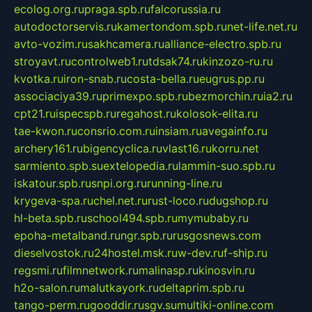
ecolog.org.ru
praga.spb.ru
falcorussia.ru
autodoctorservis.ru
kamertondom.spb.ru
net-life.net.ru
avto-vozim.ru
sakhcamera.ru
alliance-electro.spb.ru
stroyavt.ru
controlweb1.ru
tdsak74.ru
kinzozo-ru.ru
kvotka.ru
iron-snab.ru
costa-bella.ru
eugrus.pp.ru
associaciya39.ru
primexpo.spb.ru
bezmorchin.ru
ia2.ru
cpt21.ru
ispecspb.ru
regahost.ru
kolosok-elita.ru
tae-kwon.ru
consrio.com.ru
insiam.ru
avegainfo.ru
archery161.ru
bigencyclica.ru
vlast16.ru
korru.net
sarmiento.spb.su
extelopedia.ru
lammin-suo.spb.ru
iskatour.spb.ru
snpi.org.ru
running-line.ru
krygeva-spa.ru
chel.net.ru
rust-loco.ru
dugshop.ru
hl-beta.spb.ru
school494.spb.ru
mymubaby.ru
epoha-metalband.ru
ngr.spb.ru
rusgosnews.com
dieselvostok.ru
24hostel.msk.ru
w-dev.ru
f-ship.ru
regsmi.ru
filmnetwork.ru
malinasp.ru
kinosvin.ru
h2o-salon.ru
malutkayork.ru
deltaprim.spb.ru
tango-perm.ru
gooddir.ru
sgv.su
multiki-online.com