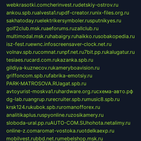
webkrasotki.com
cherinvest.ru
detskiy-ostrov.ru
ankou.spb.ru
alvesta1.ru
pdf-creator.ru
nix-files.org.ru
sakhatoday.ru
elektrikersymboler.ru
sputnikyes.ru
golf2club.msk.ru
aeforums.ru
zallclub.ru
multimodal.msk.ru
habaigry.ru
haikko.ru
sobakopedia.ru
isz-fest.ru
ewnc.info
screensaver-clock.net.ru
volnav.spb.ru
comnat.ru
npf.net.ru
7bit.pp.ru
kalugatur.ru
tesiaes.ru
card.com.ru
kazanka.spb.ru
gildiya-kuznecov.ru
kameryboavision.ru
griffoncom.spb.ru
fabrika-emotsiy.ru
PARK-MATROSOVA.RU
agat.spb.ru
avtoyurist-moskva1.ru
hardware.org.ru
схема-авто.рф
dg-lab.ru
angrup.ru
recruiter.spb.ru
music8.spb.ru
krsk124.ru
kubok.spb.ru
romanofforex.ru
analitikaplus.ru
spyonline.ru
zosikamery.ru
sloboda-ural.pp.ru
AUTO-COM.SU
hohota.net
alimy.ru
online-z.com
aromat-vostoka.ru
otdelkaexp.ru
mobilvest.ru
bbd.net.ru
mebelshop.msk.ru