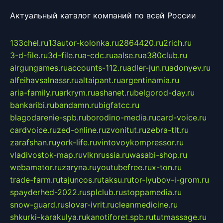
Актуальный каталог компаний по всей России
133chel.ru
13autor-kolonka.ru
2864420.ru
2rich.ru
3-d-file.ru
3d-file.ru
a-cdc.ru
aalse.ru
a380club.ru
airgungames.ru
accounts-112.ru
adler-jun.ru
adonyev.ru
alfeihavsalnassr.ru
altaipant.ru
argentinamia.ru
aria-family.ru
arkrym.ru
ashanet.ru
belgorod-day.ru
bankaribi.ru
bandamn.ru
bigfatcc.ru
blagodarenie-spb.ru
borodino-media.ru
card-voice.ru
cardvoice.ru
zed-online.ru
zvonitut.ru
zebra-tlt.ru
zarafshan.ru
york-life.ru
vintovoykompressor.ru
vladivostok-map.ru
vlknrussia.ru
wasabi-shop.ru
webamator.ru
zaryna.ru
youtubefree.ru
x-ton.ru
trade-farm.ru
tajuncos.ru
taksu.ru
tor-lyubov-i-grom.ru
spayderhed-2022.ru
splclub.ru
stoppamedia.ru
snow-guard.ru
slovar-ivrit.ru
cleanmedicine.ru
shkurki-karakulya.ru
kanotiforet.spb.ru
tutmassage.ru