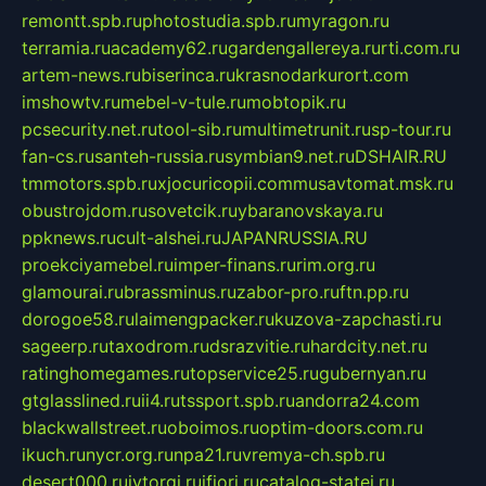
remontt.spb.ru
photostudia.spb.ru
myragon.ru
terramia.ru
academy62.ru
gardengallereya.ru
rti.com.ru
artem-news.ru
biserinca.ru
krasnodarkurort.com
imshowtv.ru
mebel-v-tule.ru
mobtopik.ru
pcsecurity.net.ru
tool-sib.ru
multimetrunit.ru
sp-tour.ru
fan-cs.ru
santeh-russia.ru
symbian9.net.ru
DSHAIR.RU
tmmotors.spb.ru
xjocuricopii.com
musavtomat.msk.ru
obustrojdom.ru
sovetcik.ru
ybaranovskaya.ru
ppknews.ru
cult-alshei.ru
JAPANRUSSIA.RU
proekciyamebel.ru
imper-finans.ru
rim.org.ru
glamourai.ru
brassminus.ru
zabor-pro.ru
ftn.pp.ru
dorogoe58.ru
laimengpacker.ru
kuzova-zapchasti.ru
sageerp.ru
taxodrom.ru
dsrazvitie.ru
hardcity.net.ru
ratinghomegames.ru
topservice25.ru
gubernyan.ru
gtglasslined.ru
ii4.ru
tssport.spb.ru
andorra24.com
blackwallstreet.ru
oboimos.ru
optim-doors.com.ru
ikuch.ru
nycr.org.ru
npa21.ru
vremya-ch.spb.ru
desert000.ru
ivtorgi.ru
ifiori.ru
catalog-statei.ru