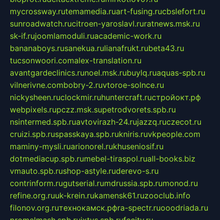
mycrossway.ru
temamedia.ru
art-fusing.ru
cbslefort.ru
sunroadwatch.ru
citroen-yaroslavl.ru
ratnews.msk.ru
sk-if.ru
joomlamoduli.ru
academic-work.ru
bananaboys.ru
sanekua.ru
lianafrukt.ru
beta43.ru
tucsonwoori.com
alex-translation.ru
avantgardeclinics.ru
noel.msk.ru
buylq.ru
aquas-spb.ru
vilnerivne.com
bobry-2.ru
vtoroe-solnce.ru
nickysheen.ru
clockmir.ru
huntercraft.ru
стройокт.рф
webpixels.ru
pczz.msk.su
petrodvorets.spb.ru
nsintermed.spb.ru
avtovirazh-24.ru
jazzq.ru
czecot.ru
cruizi.spb.ru
spasskaya.spb.ru
kniris.ru
vkpeople.com
maminy-mysli.ru
arionorel.ru
khuseniosif.ru
dotmediacup.spb.ru
mebel-tiraspol.ru
all-books.biz
vmauto.spb.ru
shop-astyle.ru
derevo-s.ru
contrinform.ru
gutserial.ru
mdrussia.spb.ru
monod.ru
refine.org.ru
uk-krein.ru
kamensk61.ru
zooclub.info
filonov.org.ru
технокамск.рф
ra-spectr.ru
ooodriada.ru
promelmash.spb.ru
ixtys.spb.ru
fccity.ru