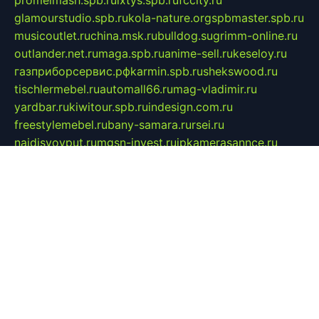
glamourstudio.spb.ru
kola-nature.org
spbmaster.spb.ru
musicoutlet.ru
china.msk.ru
bulldog.su
grimm-online.ru
outlander.net.ru
maga.spb.ru
anime-sell.ru
keseloy.ru
газприборсервис.рф
karmin.spb.ru
shekswood.ru
tischlermebel.ru
automall66.ru
mag-vladimir.ru
yardbar.ru
kiwitour.spb.ru
indesign.com.ru
freestylemebel.ru
bany-samara.ru
rsei.ru
naidisvoyput.ru
mgsn-invest.ru
ipkamerasannce.ru
alicante-house.ru
ibelka74.ru
cozyhouse.info
vlkargalev-studio.ru
700mb.ru
figura-ufa.ru
alina-live.ru
belarusiannews.ru
womenknow.ru
dos-vniimk.ru
sega.net.ru
dv.net.ru
phenomenonsofhistory.com
telesputnik.net.ru
wall.pp.ru
pylesosroidmi.ru
gtc-clan.ru
cligs.ru
bibikazap.ru
popova.org.ru
netwhistler.spb.ru
bellvil.ru
bonzon.ru
iss-vladik.ru
defiparis.net.ru
las-gryzas.ru
amku.ru
electednews.spb.ru
feather.org.ru
spar72.ru
tankiigri.ru