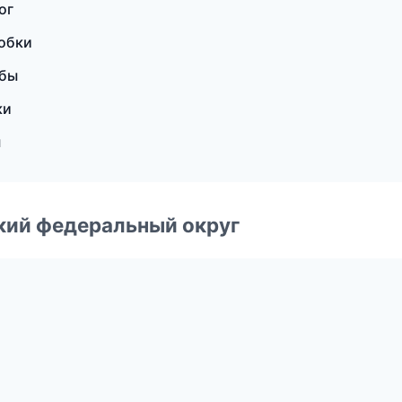
ог
робки
жбы
ки
ы
ский федеральный округ