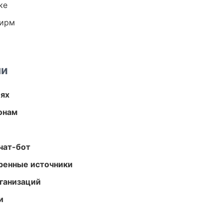
ке
фирм
ми
иях
онам
чат-бот
еренные источники
ганизаций
и