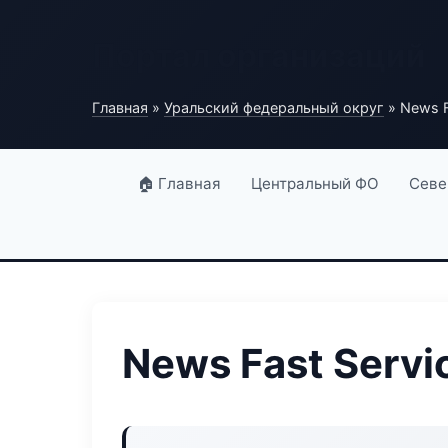
Портал организаций
Главная
»
Уральский федеральный округ
» News F
🏠 Главная
Центральный ФО
Севе
News Fast Servi