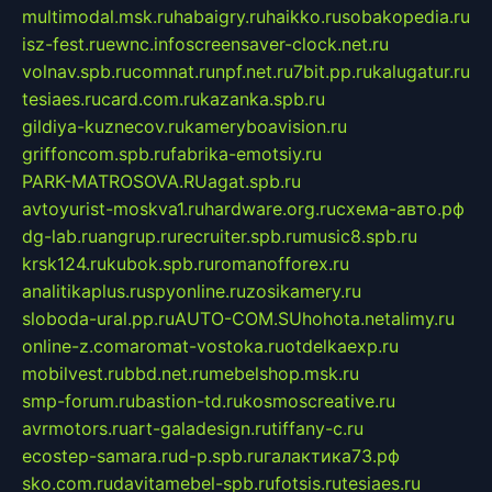
multimodal.msk.ru
habaigry.ru
haikko.ru
sobakopedia.ru
isz-fest.ru
ewnc.info
screensaver-clock.net.ru
volnav.spb.ru
comnat.ru
npf.net.ru
7bit.pp.ru
kalugatur.ru
tesiaes.ru
card.com.ru
kazanka.spb.ru
gildiya-kuznecov.ru
kameryboavision.ru
griffoncom.spb.ru
fabrika-emotsiy.ru
PARK-MATROSOVA.RU
agat.spb.ru
avtoyurist-moskva1.ru
hardware.org.ru
схема-авто.рф
dg-lab.ru
angrup.ru
recruiter.spb.ru
music8.spb.ru
krsk124.ru
kubok.spb.ru
romanofforex.ru
analitikaplus.ru
spyonline.ru
zosikamery.ru
sloboda-ural.pp.ru
AUTO-COM.SU
hohota.net
alimy.ru
online-z.com
aromat-vostoka.ru
otdelkaexp.ru
mobilvest.ru
bbd.net.ru
mebelshop.msk.ru
smp-forum.ru
bastion-td.ru
kosmoscreative.ru
avrmotors.ru
art-galadesign.ru
tiffany-c.ru
ecostep-samara.ru
d-p.spb.ru
галактика73.рф
sko.com.ru
davitamebel-spb.ru
fotsis.ru
tesiaes.ru