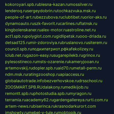
kokoroyari.spb.ru
blesna-kazan.ru
mossilver.ru
lenderoq.ru
sergeydobrin.ru
tochkazvuka.msk.ru
people-of-art.ru
bezzubova.ru
clubtibet.ru
orior-aks.ru
dynamoauto.ru
szk-favorit.ru
carlines.ru
flatnsk.ru
kingbolenskaner.ru
alex-motor.ru
astroline.net.ru
act1.spb.ru
polyglot.com.ru
gidlipetsk.ru
ooo-driada.ru
detsad125.ru
mir-zdoroviya.ru
bruslanovo.ru
siterem.ru
council.spb.ru
лодкипатриот.рф
kafekolizey.ru
iclub.net.ru
gazon-easy.ru
sugarepilekb.ru
grinox.ru
pylesostineco.ru
msts-ozarenie.ru
kameryjooan.ru
artemovskij.ru
dopler.spb.ru
aid70.ru
metall-perm.ru
ndm.msk.ru
ratingzooshop.ru
apiaccess.ru
globalautotrade.info
bezverhovskoe.ru
drsschool.ru
ZOOSMART.SPB.RU
dalakony.ru
medikijob.ru
remontt.spb.ru
photostudia.spb.ru
myragon.ru
terramia.ru
academy62.ru
gardengallereya.ru
rti.com.ru
artem-news.ru
biserinca.ru
krasnodarkurort.com
imshowtv.ru
mebel-v-tule.ru
mobtopik.ru