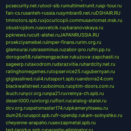
pcsecurity.net.ru
tool-sib.ru
multimetrunit.ru
sp-tour.ru
fan-cs.ru
santeh-russia.ru
symbian9.net.ru
DSHAIR.RU
tmmotors.spb.ru
xjocuricopii.com
musavtomat.msk.ru
obustrojdom.ru
sovetcik.ru
ybaranovskaya.ru
ppknews.ru
cult-alshei.ru
JAPANRUSSIA.RU
proekciyamebel.ru
imper-finans.ru
rim.org.ru
glamourai.ru
brassminus.ru
zabor-pro.ru
ftn.pp.ru
dorogoe58.ru
laimengpacker.ru
kuzova-zapchasti.ru
sageerp.ru
taxodrom.ru
dsrazvitie.ru
hardcity.net.ru
ratinghomegames.ru
topservice25.ru
gubernyan.ru
gtglasslined.ru
ii4.ru
tssport.spb.ru
andorra24.com
blackwallstreet.ru
oboimos.ru
optim-doors.com.ru
ikuch.ru
nycr.org.ru
npa21.ru
vremya-ch.spb.ru
desert000.ru
ivtorgi.ru
ifiori.ru
catalog-statei.ru
dcv.org.ru
spetsmaster174.ru
ipkameryhiseeu.ru
dum26.ru
ruspol.spb.ru
fr-opendp.ru
kam-solnyshko.ru
cheyenne-arapaho.ru
sevzapmetal.spb.ru
ted-lapidus.spb.ru
parasite-eliminator.ru