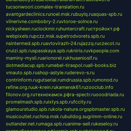
tucsonwoori.com
alex-translation.ru
avantgardeclinics.ru
noel.msk.ru
buylq.ru
aquas-spb.ru
vilnerivne.com
bobry-2.ru
vtoroe-solnce.ru
nickysheen.ru
clockmir.ru
huntercraft.ru
стройокт.рф
webpixels.ru
pczz.msk.su
petrodvorets.spb.ru
nsintermed.spb.ru
avtovirazh-24.ru
jazzq.ru
czecot.ru
cruizi.spb.ru
spasskaya.spb.ru
kniris.ru
vkpeople.com
maminy-mysli.ru
arionorel.ru
khuseniosif.ru
dotmediacup.spb.ru
mebel-tiraspol.ru
all-books.biz
vmauto.spb.ru
shop-astyle.ru
derevo-s.ru
contrinform.ru
gutserial.ru
mdrussia.spb.ru
monod.ru
refine.org.ru
uk-krein.ru
kamensk61.ru
zooclub.info
filonov.org.ru
технокамск.рф
ra-spectr.ru
ooodriada.ru
promelmash.spb.ru
ixtys.spb.ru
fccity.ru
glamourstudio.spb.ru
kola-nature.org
spbmaster.spb.ru
musicoutlet.ru
china.msk.ru
bulldog.su
grimm-online.ru
outlander.net.ru
maga.spb.ru
anime-sell.ru
keseloy.ru
газприборсервис.рф
karmin.spb.ru
shekswood.ru