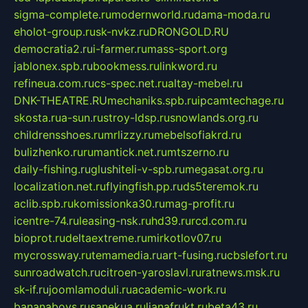
sigma-complete.ru
modernworld.ru
dama-moda.ru
eholot-group.ru
sk-nvkz.ru
DRONGOLD.RU
democratia2.ru
i-farmer.ru
mass-sport.org
jablonex.spb.ru
bookmess.ru
linkword.ru
refineua.com.ru
cs-spec.net.ru
altay-mebel.ru
DNK-THEATRE.RU
mechaniks.spb.ru
ipcamtechage.ru
skosta.ru
a-sun.ru
stroy-ldsp.ru
snowlands.org.ru
childrensshoes.ru
mrlizzy.ru
mebelsofiakrd.ru
bulizhenko.ru
rumantick.net.ru
mtszerno.ru
daily-fishing.ru
glushiteli-v-spb.ru
megasat.org.ru
localization.net.ru
flyingfish.pp.ru
ds5teremok.ru
aclib.spb.ru
komissionka30.ru
mag-profit.ru
icentre-74.ru
leasing-nsk.ru
hd39.ru
rcd.com.ru
bioprot.ru
deltaextreme.ru
mirkotlov07.ru
mycrossway.ru
temamedia.ru
art-fusing.ru
cbslefort.ru
sunroadwatch.ru
citroen-yaroslavl.ru
ratnews.msk.ru
sk-if.ru
joomlamoduli.ru
academic-work.ru
bananaboys.ru
sanekua.ru
lianafrukt.ru
beta43.ru