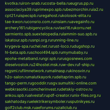
kvotka.ru
iron-snab.ru
costa-bella.ru
eugrus.pp.ru
associaciya39.ru
primexpo.spb.ru
bezmorchin.ru
ia2.ru
cpt21.ru
ispecspb.ru
regahost.ru
kolosok-elita.ru
tae-kwon.ru
consrio.com.ru
insiam.ru
avegainfo.ru
archery161.ru
bigencyclica.ru
vlast16.ru
korru.net
sarmiento.spb.su
extelopedia.ru
lammin-suo.spb.ru
iskatour.spb.ru
snpi.org.ru
running-line.ru
krygeva-spa.ru
chel.net.ru
rust-loco.ru
dugshop.ru
hl-beta.spb.ru
school494.spb.ru
mymubaby.ru
epoha-metalband.ru
ngr.spb.ru
rusgosnews.com
dieselvostok.ru
24hostel.msk.ru
w-dev.ru
f-ship.ru
regsmi.ru
filmnetwork.ru
malinasp.ru
kinosvin.ru
h2o-salon.ru
malutkayork.ru
deltaprim.spb.ru
tango-perm.ru
gooddir.ru
sgv.su
multiki-online.com
webkrasotki.com
cherinvest.ru
detskiy-ostrov.ru
ankou.spb.ru
alvesta1.ru
pdf-creator.ru
nix-files.org.ru
sakhatoday.ru
elektrikersymboler.ru
sputnikyes.ru
golf2club.msk.ru
aeforums.ru
zallclub.ru