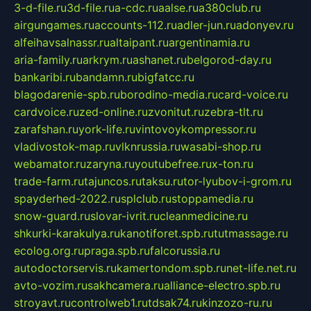
3-d-file.ru
3d-file.ru
a-cdc.ru
aalse.ru
a380club.ru
airgungames.ru
accounts-112.ru
adler-jun.ru
adonyev.ru
alfeihavsalnassr.ru
altaipant.ru
argentinamia.ru
aria-family.ru
arkrym.ru
ashanet.ru
belgorod-day.ru
bankaribi.ru
bandamn.ru
bigfatcc.ru
blagodarenie-spb.ru
borodino-media.ru
card-voice.ru
cardvoice.ru
zed-online.ru
zvonitut.ru
zebra-tlt.ru
zarafshan.ru
york-life.ru
vintovoykompressor.ru
vladivostok-map.ru
vlknrussia.ru
wasabi-shop.ru
webamator.ru
zaryna.ru
youtubefree.ru
x-ton.ru
trade-farm.ru
tajuncos.ru
taksu.ru
tor-lyubov-i-grom.ru
spayderhed-2022.ru
splclub.ru
stoppamedia.ru
snow-guard.ru
slovar-ivrit.ru
cleanmedicine.ru
shkurki-karakulya.ru
kanotiforet.spb.ru
tutmassage.ru
ecolog.org.ru
praga.spb.ru
falcorussia.ru
autodoctorservis.ru
kamertondom.spb.ru
net-life.net.ru
avto-vozim.ru
sakhcamera.ru
alliance-electro.spb.ru
stroyavt.ru
controlweb1.ru
tdsak74.ru
kinzozo-ru.ru