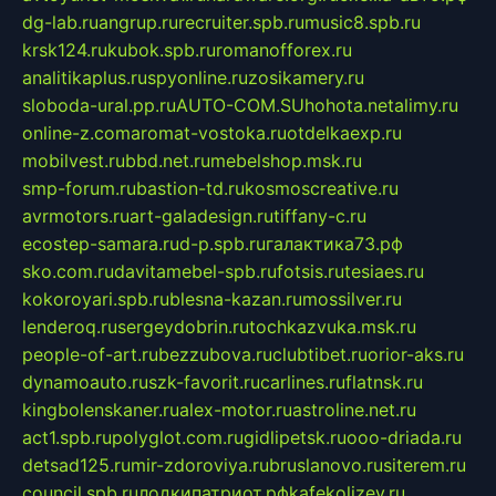
dg-lab.ru
angrup.ru
recruiter.spb.ru
music8.spb.ru
krsk124.ru
kubok.spb.ru
romanofforex.ru
analitikaplus.ru
spyonline.ru
zosikamery.ru
sloboda-ural.pp.ru
AUTO-COM.SU
hohota.net
alimy.ru
online-z.com
aromat-vostoka.ru
otdelkaexp.ru
mobilvest.ru
bbd.net.ru
mebelshop.msk.ru
smp-forum.ru
bastion-td.ru
kosmoscreative.ru
avrmotors.ru
art-galadesign.ru
tiffany-c.ru
ecostep-samara.ru
d-p.spb.ru
галактика73.рф
sko.com.ru
davitamebel-spb.ru
fotsis.ru
tesiaes.ru
kokoroyari.spb.ru
blesna-kazan.ru
mossilver.ru
lenderoq.ru
sergeydobrin.ru
tochkazvuka.msk.ru
people-of-art.ru
bezzubova.ru
clubtibet.ru
orior-aks.ru
dynamoauto.ru
szk-favorit.ru
carlines.ru
flatnsk.ru
kingbolenskaner.ru
alex-motor.ru
astroline.net.ru
act1.spb.ru
polyglot.com.ru
gidlipetsk.ru
ooo-driada.ru
detsad125.ru
mir-zdoroviya.ru
bruslanovo.ru
siterem.ru
council.spb.ru
лодкипатриот.рф
kafekolizey.ru