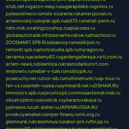
iclub.net.ru
gazon-easy.ru
sugarepilekb.ru
grinox.ru
pylesostineco.ru
msts-ozarenie.ru
kameryjooan.ru
artemovskij.ru
dopler.spb.ru
aid70.ru
metall-perm.ru
ndm.msk.ru
ratingzooshop.ru
apiaccess.ru
globalautotrade.info
bezverhovskoe.ru
drsschool.ru
ZOOSMART.SPB.RU
dalakony.ru
medikijob.ru
remontt.spb.ru
photostudia.spb.ru
myragon.ru
terramia.ru
academy62.ru
gardengallereya.ru
rti.com.ru
artem-news.ru
biserinca.ru
krasnodarkurort.com
imshowtv.ru
mebel-v-tule.ru
mobtopik.ru
pcsecurity.net.ru
tool-sib.ru
multimetrunit.ru
sp-tour.ru
fan-cs.ru
santeh-russia.ru
symbian9.net.ru
DSHAIR.RU
tmmotors.spb.ru
xjocuricopii.com
musavtomat.msk.ru
obustrojdom.ru
sovetcik.ru
ybaranovskaya.ru
ppknews.ru
cult-alshei.ru
JAPANRUSSIA.RU
proekciyamebel.ru
imper-finans.ru
rim.org.ru
glamourai.ru
brassminus.ru
zabor-pro.ru
ftn.pp.ru
dorogoe58.ru
laimengpacker.ru
kuzova-zapchasti.ru