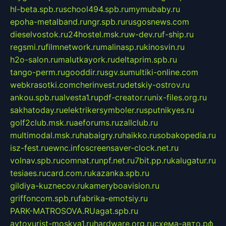
hl-beta.spb.ru
school494.spb.ru
mymubaby.ru
epoha-metalband.ru
ngr.spb.ru
rusgosnews.com
dieselvostok.ru
24hostel.msk.ru
w-dev.ru
f-ship.ru
regsmi.ru
filmnetwork.ru
malinasp.ru
kinosvin.ru
h2o-salon.ru
malutkayork.ru
deltaprim.spb.ru
tango-perm.ru
gooddir.ru
sgv.su
multiki-online.com
webkrasotki.com
cherinvest.ru
detskiy-ostrov.ru
ankou.spb.ru
alvesta1.ru
pdf-creator.ru
nix-files.org.ru
sakhatoday.ru
elektrikersymboler.ru
sputnikyes.ru
golf2club.msk.ru
aeforums.ru
zallclub.ru
multimodal.msk.ru
habaigry.ru
haikko.ru
sobakopedia.ru
isz-fest.ru
ewnc.info
screensaver-clock.net.ru
volnav.spb.ru
comnat.ru
npf.net.ru
7bit.pp.ru
kalugatur.ru
tesiaes.ru
card.com.ru
kazanka.spb.ru
gildiya-kuznecov.ru
kameryboavision.ru
griffoncom.spb.ru
fabrika-emotsiy.ru
PARK-MATROSOVA.RU
agat.spb.ru
avtoyurist-moskva1.ru
hardware.org.ru
схема-авто.рф