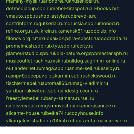
maminy-mysli.ru
arionorel.ru
khuseniosif.ru
dotmediacup.spb.ru
mebel-tiraspol.ru
all-books.biz
vmauto.spb.ru
shop-astyle.ru
derevo-s.ru
contrinform.ru
gutserial.ru
mdrussia.spb.ru
monod.ru
refine.org.ru
uk-krein.ru
kamensk61.ru
zooclub.info
filonov.org.ru
технокамск.рф
ra-spectr.ru
ooodriada.ru
promelmash.spb.ru
ixtys.spb.ru
fccity.ru
glamourstudio.spb.ru
kola-nature.org
spbmaster.spb.ru
musicoutlet.ru
china.msk.ru
bulldog.su
grimm-online.ru
outlander.net.ru
maga.spb.ru
anime-sell.ru
keseloy.ru
газприборсервис.рф
karmin.spb.ru
shekswood.ru
tischlermebel.ru
automall66.ru
mag-vladimir.ru
yardbar.ru
kiwitour.spb.ru
indesign.com.ru
freestylemebel.ru
bany-samara.ru
rsei.ru
naidisvoyput.ru
mgsn-invest.ru
ipkamerasannce.ru
alicante-house.ru
ibelka74.ru
cozyhouse.info
vlkargalev-studio.ru
700mb.ru
figura-ufa.ru
alina-live.ru
belarusiannews.ru
womenknow.ru
dos-vniimk.ru