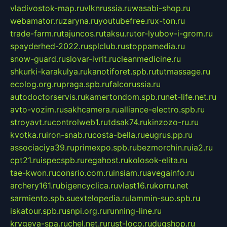
vladivostok-map.ru
vlknrussia.ru
wasabi-shop.ru
webamator.ru
zaryna.ru
youtubefree.ru
x-ton.ru
trade-farm.ru
tajuncos.ru
taksu.ru
tor-lyubov-i-grom.ru
spayderhed-2022.ru
splclub.ru
stoppamedia.ru
snow-guard.ru
slovar-ivrit.ru
cleanmedicine.ru
shkurki-karakulya.ru
kanotiforet.spb.ru
tutmassage.ru
ecolog.org.ru
praga.spb.ru
falcorussia.ru
autodoctorservis.ru
kamertondom.spb.ru
net-life.net.ru
avto-vozim.ru
sakhcamera.ru
alliance-electro.spb.ru
stroyavt.ru
controlweb1.ru
tdsak74.ru
kinzozo-ru.ru
kvotka.ru
iron-snab.ru
costa-bella.ru
eugrus.pp.ru
associaciya39.ru
primexpo.spb.ru
bezmorchin.ru
ia2.ru
cpt21.ru
ispecspb.ru
regahost.ru
kolosok-elita.ru
tae-kwon.ru
consrio.com.ru
insiam.ru
avegainfo.ru
archery161.ru
bigencyclica.ru
vlast16.ru
korru.net
sarmiento.spb.su
extelopedia.ru
lammin-suo.spb.ru
iskatour.spb.ru
snpi.org.ru
running-line.ru
krygeva-spa.ru
chel.net.ru
rust-loco.ru
dugshop.ru