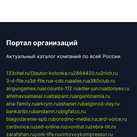
Портал организаций
Актуальный каталог компаний по всей России
133chel.ru
13autor-kolonka.ru
2864420.ru
2rich.ru
3-d-file.ru
3d-file.ru
a-cdc.ru
aalse.ru
a380club.ru
airgungames.ru
accounts-112.ru
adler-jun.ru
adonyev.ru
alfeihavsalnassr.ru
altaipant.ru
argentinamia.ru
aria-family.ru
arkrym.ru
ashanet.ru
belgorod-day.ru
bankaribi.ru
bandamn.ru
bigfatcc.ru
blagodarenie-spb.ru
borodino-media.ru
card-voice.ru
cardvoice.ru
zed-online.ru
zvonitut.ru
zebra-tlt.ru
zarafshan.ru
york-life.ru
vintovoykompressor.ru