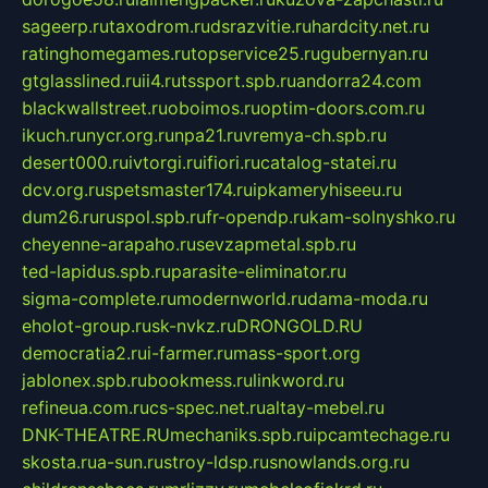
sageerp.ru
taxodrom.ru
dsrazvitie.ru
hardcity.net.ru
ratinghomegames.ru
topservice25.ru
gubernyan.ru
gtglasslined.ru
ii4.ru
tssport.spb.ru
andorra24.com
blackwallstreet.ru
oboimos.ru
optim-doors.com.ru
ikuch.ru
nycr.org.ru
npa21.ru
vremya-ch.spb.ru
desert000.ru
ivtorgi.ru
ifiori.ru
catalog-statei.ru
dcv.org.ru
spetsmaster174.ru
ipkameryhiseeu.ru
dum26.ru
ruspol.spb.ru
fr-opendp.ru
kam-solnyshko.ru
cheyenne-arapaho.ru
sevzapmetal.spb.ru
ted-lapidus.spb.ru
parasite-eliminator.ru
sigma-complete.ru
modernworld.ru
dama-moda.ru
eholot-group.ru
sk-nvkz.ru
DRONGOLD.RU
democratia2.ru
i-farmer.ru
mass-sport.org
jablonex.spb.ru
bookmess.ru
linkword.ru
refineua.com.ru
cs-spec.net.ru
altay-mebel.ru
DNK-THEATRE.RU
mechaniks.spb.ru
ipcamtechage.ru
skosta.ru
a-sun.ru
stroy-ldsp.ru
snowlands.org.ru