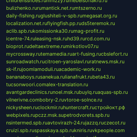
childrensshoes.ru
mrlizzy.ru
mebelsofiakrd.ru
bulizhenko.ru
rumantick.net.ru
mtszerno.ru
daily-fishing.ru
glushiteli-v-spb.ru
megasat.org.ru
localization.net.ru
flyingfish.pp.ru
ds5teremok.ru
aclib.spb.ru
komissionka30.ru
mag-profit.ru
icentre-74.ru
leasing-nsk.ru
hd39.ru
rcd.com.ru
bioprot.ru
deltaextreme.ru
mirkotlov07.ru
mycrossway.ru
temamedia.ru
art-fusing.ru
cbslefort.ru
sunroadwatch.ru
citroen-yaroslavl.ru
ratnews.msk.ru
sk-if.ru
joomlamoduli.ru
academic-work.ru
bananaboys.ru
sanekua.ru
lianafrukt.ru
beta43.ru
tucsonwoori.com
alex-translation.ru
avantgardeclinics.ru
noel.msk.ru
buylq.ru
aquas-spb.ru
vilnerivne.com
bobry-2.ru
vtoroe-solnce.ru
nickysheen.ru
clockmir.ru
huntercraft.ru
стройокт.рф
webpixels.ru
pczz.msk.su
petrodvorets.spb.ru
nsintermed.spb.ru
avtovirazh-24.ru
jazzq.ru
czecot.ru
cruizi.spb.ru
spasskaya.spb.ru
kniris.ru
vkpeople.com