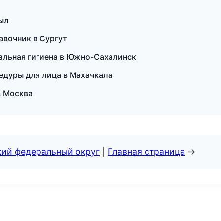
зыл
равочник в Сургут
нальная гигиена в Южно-Сахалинск
цедуры для лица в Махачкала
в Москва
кий федеральный округ
|
Главная страница
→