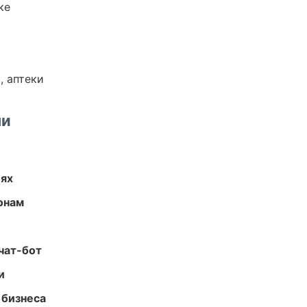
ке
, аптеки
ми
иях
онам
чат-бот
и
 бизнеса