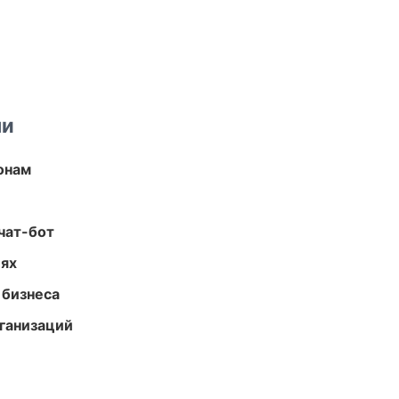
ми
онам
чат-бот
иях
 бизнеса
ганизаций