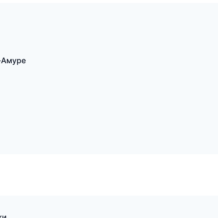
-Амуре
ки