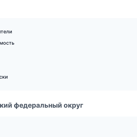
ители
имость
оски
ский федеральный округ