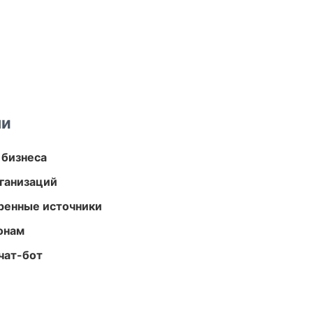
ми
 бизнеса
ганизаций
еренные источники
онам
чат-бот