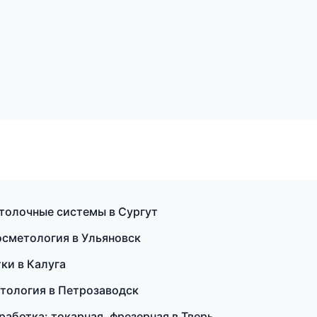
толочные системы в Сургут
косметология в Ульяновск
тки в Калуга
етология в Петрозаводск
аботка: токарная, фрезерная в Тверь