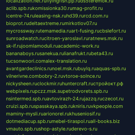
localization.net.ru
flyingfish.pp.ru
ds5teremok.ru
aclib.spb.ru
komissionka30.ru
mag-profit.ru
icentre-74.ru
leasing-nsk.ru
hd39.ru
rcd.com.ru
bioprot.ru
deltaextreme.ru
mirkotlov07.ru
mycrossway.ru
temamedia.ru
art-fusing.ru
cbslefort.ru
sunroadwatch.ru
citroen-yaroslavl.ru
ratnews.msk.ru
sk-if.ru
joomlamoduli.ru
academic-work.ru
bananaboys.ru
sanekua.ru
lianafrukt.ru
beta43.ru
tucsonwoori.com
alex-translation.ru
avantgardeclinics.ru
noel.msk.ru
buylq.ru
aquas-spb.ru
vilnerivne.com
bobry-2.ru
vtoroe-solnce.ru
nickysheen.ru
clockmir.ru
huntercraft.ru
стройокт.рф
webpixels.ru
pczz.msk.su
petrodvorets.spb.ru
nsintermed.spb.ru
avtovirazh-24.ru
jazzq.ru
czecot.ru
cruizi.spb.ru
spasskaya.spb.ru
kniris.ru
vkpeople.com
maminy-mysli.ru
arionorel.ru
khuseniosif.ru
dotmediacup.spb.ru
mebel-tiraspol.ru
all-books.biz
vmauto.spb.ru
shop-astyle.ru
derevo-s.ru