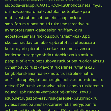
sloboda-ural.pp.ru
AUTO-COM.SU
hohota.net
alimy.ru
online-z.com
aromat-vostoka.ru
otdelkaexp.ru
mobilvest.ru
bbd.net.ru
mebelshop.msk.ru
smp-forum.ru
bastion-td.ru
kosmoscreative.ru
avrmotors.ru
art-galadesign.ru
tiffany-c.ru
ecostep-samara.ru
d-p.spb.ru
галактика73.рф
sko.com.ru
davitamebel-spb.ru
fotsis.ru
tesiaes.ru
kokoroyari.spb.ru
blesna-kazan.ru
mossilver.ru
lenderoq.ru
sergeydobrin.ru
tochkazvuka.msk.ru
people-of-art.ru
bezzubova.ru
clubtibet.ru
orior-aks.ru
dynamoauto.ru
szk-favorit.ru
carlines.ru
flatnsk.ru
kingbolenskaner.ru
alex-motor.ru
astroline.net.ru
act1.spb.ru
polyglot.com.ru
gidlipetsk.ru
ooo-driada.ru
detsad125.ru
mir-zdoroviya.ru
bruslanovo.ru
siterem.ru
council.spb.ru
лодкипатриот.рф
kafekolizey.ru
iclub.net.ru
gazon-easy.ru
sugarepilekb.ru
grinox.ru
pylesostineco.ru
msts-ozarenie.ru
kameryjooan.ru
artemovskij.ru
dopler.spb.ru
aid70.ru
metall-perm.ru