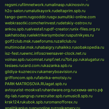
regsmi.ru
filmnetwork.ru
malinasp.ru
kinosvin.ru
h2o-salon.ru
malutkayork.ru
deltaprim.spb.ru
tango-perm.ru
gooddir.ru
sgv.su
multiki-online.com
webkrasotki.com
cherinvest.ru
detskiy-ostrov.ru
ankou.spb.ru
alvesta1.ru
pdf-creator.ru
nix-files.org.ru
sakhatoday.ru
elektrikersymboler.ru
sputnikyes.ru
golf2club.msk.ru
aeforums.ru
zallclub.ru
multimodal.msk.ru
habaigry.ru
haikko.ru
sobakopedia.ru
isz-fest.ru
ewnc.info
screensaver-clock.net.ru
volnav.spb.ru
comnat.ru
npf.net.ru
7bit.pp.ru
kalugatur.ru
tesiaes.ru
card.com.ru
kazanka.spb.ru
gildiya-kuznecov.ru
kameryboavision.ru
griffoncom.spb.ru
fabrika-emotsiy.ru
PARK-MATROSOVA.RU
agat.spb.ru
avtoyurist-moskva1.ru
hardware.org.ru
схема-авто.рф
dg-lab.ru
angrup.ru
recruiter.spb.ru
music8.spb.ru
krsk124.ru
kubok.spb.ru
romanofforex.ru
analitikaplus.ru
spyonline.ru
zosikamery.ru