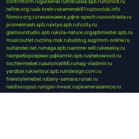
contrinform.ru
gutserial.ru
mdrussia.spb.ru
monod.ru
refine.org.ru
uk-krein.ru
kamensk61.ru
zooclub.info
filonov.org.ru
технокамск.рф
ra-spectr.ru
ooodriada.ru
promelmash.spb.ru
ixtys.spb.ru
fccity.ru
glamourstudio.spb.ru
kola-nature.org
spbmaster.spb.ru
musicoutlet.ru
china.msk.ru
bulldog.su
grimm-online.ru
outlander.net.ru
maga.spb.ru
anime-sell.ru
keseloy.ru
газприборсервис.рф
karmin.spb.ru
shekswood.ru
tischlermebel.ru
automall66.ru
mag-vladimir.ru
yardbar.ru
kiwitour.spb.ru
indesign.com.ru
freestylemebel.ru
bany-samara.ru
rsei.ru
naidisvoyput.ru
mgsn-invest.ru
ipkamerasannce.ru
alicante-house.ru
ibelka74.ru
cozyhouse.info
vlkargalev-studio.ru
700mb.ru
figura-ufa.ru
alina-live.ru
belarusiannews.ru
womenknow.ru
dos-vniimk.ru
sega.net.ru
dv.net.ru
phenomenonsofhistory.com
telesputnik.net.ru
wall.pp.ru
pylesosroidmi.ru
gtc-clan.ru
cligs.ru
bibikazap.ru
popova.org.ru