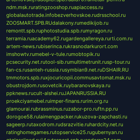
ndm.msk.ru
ratingzooshop.ru
apiaccess.ru
globalautotrade.info
bezverhovskoe.ru
drsschool.ru
ZOOSMART.SPB.RU
dalakony.ru
medikijob.ru
remontt.spb.ru
photostudia.spb.ru
myragon.ru
terramia.ru
academy62.ru
gardengallereya.ru
rti.com.ru
artem-news.ru
biserinca.ru
krasnodarkurort.com
imshowtv.ru
mebel-v-tule.ru
mobtopik.ru
pcsecurity.net.ru
tool-sib.ru
multimetrunit.ru
sp-tour.ru
fan-cs.ru
santeh-russia.ru
symbian9.net.ru
DSHAIR.RU
tmmotors.spb.ru
xjocuricopii.com
musavtomat.msk.ru
obustrojdom.ru
sovetcik.ru
ybaranovskaya.ru
ppknews.ru
cult-alshei.ru
JAPANRUSSIA.RU
proekciyamebel.ru
imper-finans.ru
rim.org.ru
glamourai.ru
brassminus.ru
zabor-pro.ru
ftn.pp.ru
dorogoe58.ru
laimengpacker.ru
kuzova-zapchasti.ru
sageerp.ru
taxodrom.ru
dsrazvitie.ru
hardcity.net.ru
ratinghomegames.ru
topservice25.ru
gubernyan.ru