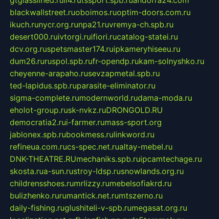
gtglasslined.ru
ii4.ru
tssport.spb.ru
andorra24.com
blackwallstreet.ru
oboimos.ru
optim-doors.com.ru
ikuch.ru
nycr.org.ru
npa21.ru
vremya-ch.spb.ru
desert000.ru
ivtorgi.ru
ifiori.ru
catalog-statei.ru
dcv.org.ru
spetsmaster174.ru
ipkameryhiseeu.ru
dum26.ru
ruspol.spb.ru
fr-opendp.ru
kam-solnyshko.ru
cheyenne-arapaho.ru
sevzapmetal.spb.ru
ted-lapidus.spb.ru
parasite-eliminator.ru
sigma-complete.ru
modernworld.ru
dama-moda.ru
eholot-group.ru
sk-nvkz.ru
DRONGOLD.RU
democratia2.ru
i-farmer.ru
mass-sport.org
jablonex.spb.ru
bookmess.ru
linkword.ru
refineua.com.ru
cs-spec.net.ru
altay-mebel.ru
DNK-THEATRE.RU
mechaniks.spb.ru
ipcamtechage.ru
skosta.ru
a-sun.ru
stroy-ldsp.ru
snowlands.org.ru
childrensshoes.ru
mrlizzy.ru
mebelsofiakrd.ru
bulizhenko.ru
rumantick.net.ru
mtszerno.ru
daily-fishing.ru
glushiteli-v-spb.ru
megasat.org.ru