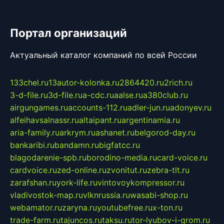
Портал организаций
Актуальный каталог компаний по всей России
133chel.ru
13autor-kolonka.ru
2864420.ru
2rich.ru
3-d-file.ru
3d-file.ru
a-cdc.ru
aalse.ru
a380club.ru
airgungames.ru
accounts-112.ru
adler-jun.ru
adonyev.ru
alfeihavsalnassr.ru
altaipant.ru
argentinamia.ru
aria-family.ru
arkrym.ru
ashanet.ru
belgorod-day.ru
bankaribi.ru
bandamn.ru
bigfatcc.ru
blagodarenie-spb.ru
borodino-media.ru
card-voice.ru
cardvoice.ru
zed-online.ru
zvonitut.ru
zebra-tlt.ru
zarafshan.ru
york-life.ru
vintovoykompressor.ru
vladivostok-map.ru
vlknrussia.ru
wasabi-shop.ru
webamator.ru
zaryna.ru
youtubefree.ru
x-ton.ru
trade-farm.ru
tajuncos.ru
taksu.ru
tor-lyubov-i-grom.ru