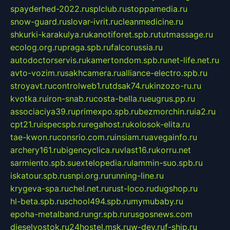
spayderhed-2022.ru
splclub.ru
stoppamedia.ru
snow-guard.ru
slovar-ivrit.ru
cleanmedicine.ru
shkurki-karakulya.ru
kanotiforet.spb.ru
tutmassage.ru
ecolog.org.ru
praga.spb.ru
falcorussia.ru
autodoctorservis.ru
kamertondom.spb.ru
net-life.net.ru
avto-vozim.ru
sakhcamera.ru
alliance-electro.spb.ru
stroyavt.ru
controlweb1.ru
tdsak74.ru
kinzozo-ru.ru
kvotka.ru
iron-snab.ru
costa-bella.ru
eugrus.pp.ru
associaciya39.ru
primexpo.spb.ru
bezmorchin.ru
ia2.ru
cpt21.ru
ispecspb.ru
regahost.ru
kolosok-elita.ru
tae-kwon.ru
consrio.com.ru
insiam.ru
avegainfo.ru
archery161.ru
bigencyclica.ru
vlast16.ru
korru.net
sarmiento.spb.su
extelopedia.ru
lammin-suo.spb.ru
iskatour.spb.ru
snpi.org.ru
running-line.ru
krygeva-spa.ru
chel.net.ru
rust-loco.ru
dugshop.ru
hl-beta.spb.ru
school494.spb.ru
mymubaby.ru
epoha-metalband.ru
ngr.spb.ru
rusgosnews.com
dieselvostok.ru
24hostel.msk.ru
w-dev.ru
f-ship.ru