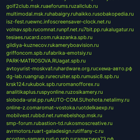
golf2club.msk.ru
aeforums.ru
zallclub.ru
multimodal.msk.ru
habaigry.ru
haikko.ru
sobakopedia.ru
isz-fest.ru
ewnc.info
screensaver-clock.net.ru
volnav.spb.ru
comnat.ru
npf.net.ru
7bit.pp.ru
kalugatur.ru
tesiaes.ru
card.com.ru
kazanka.spb.ru
gildiya-kuznecov.ru
kameryboavision.ru
griffoncom.spb.ru
fabrika-emotsiy.ru
PARK-MATROSOVA.RU
agat.spb.ru
avtoyurist-moskva1.ru
hardware.org.ru
схема-авто.рф
dg-lab.ru
angrup.ru
recruiter.spb.ru
music8.spb.ru
krsk124.ru
kubok.spb.ru
romanofforex.ru
analitikaplus.ru
spyonline.ru
zosikamery.ru
sloboda-ural.pp.ru
AUTO-COM.SU
hohota.net
alimy.ru
online-z.com
aromat-vostoka.ru
otdelkaexp.ru
mobilvest.ru
bbd.net.ru
mebelshop.msk.ru
smp-forum.ru
bastion-td.ru
kosmoscreative.ru
avrmotors.ru
art-galadesign.ru
tiffany-c.ru
ecostep-samara.ru
d-p.spb.ru
галактика73.рф