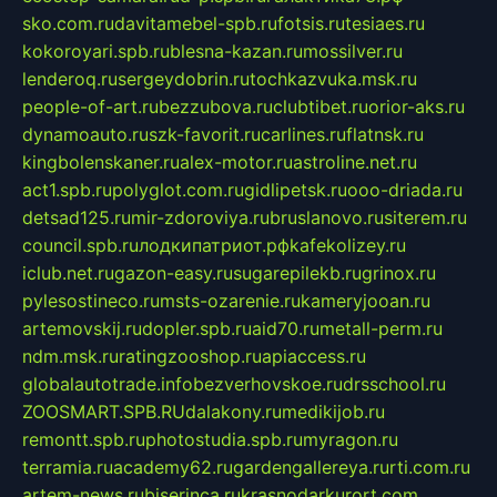
sko.com.ru
davitamebel-spb.ru
fotsis.ru
tesiaes.ru
kokoroyari.spb.ru
blesna-kazan.ru
mossilver.ru
lenderoq.ru
sergeydobrin.ru
tochkazvuka.msk.ru
people-of-art.ru
bezzubova.ru
clubtibet.ru
orior-aks.ru
dynamoauto.ru
szk-favorit.ru
carlines.ru
flatnsk.ru
kingbolenskaner.ru
alex-motor.ru
astroline.net.ru
act1.spb.ru
polyglot.com.ru
gidlipetsk.ru
ooo-driada.ru
detsad125.ru
mir-zdoroviya.ru
bruslanovo.ru
siterem.ru
council.spb.ru
лодкипатриот.рф
kafekolizey.ru
iclub.net.ru
gazon-easy.ru
sugarepilekb.ru
grinox.ru
pylesostineco.ru
msts-ozarenie.ru
kameryjooan.ru
artemovskij.ru
dopler.spb.ru
aid70.ru
metall-perm.ru
ndm.msk.ru
ratingzooshop.ru
apiaccess.ru
globalautotrade.info
bezverhovskoe.ru
drsschool.ru
ZOOSMART.SPB.RU
dalakony.ru
medikijob.ru
remontt.spb.ru
photostudia.spb.ru
myragon.ru
terramia.ru
academy62.ru
gardengallereya.ru
rti.com.ru
artem-news.ru
biserinca.ru
krasnodarkurort.com