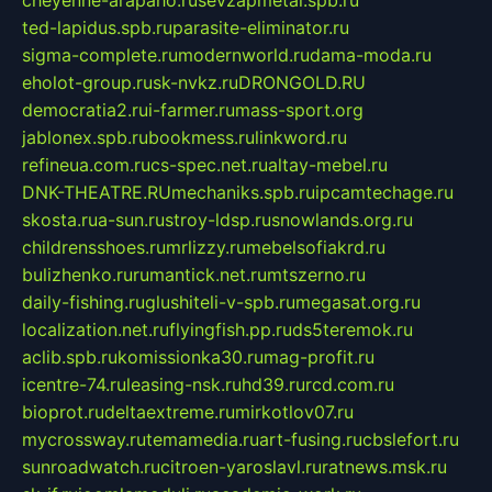
cheyenne-arapaho.ru
sevzapmetal.spb.ru
ted-lapidus.spb.ru
parasite-eliminator.ru
sigma-complete.ru
modernworld.ru
dama-moda.ru
eholot-group.ru
sk-nvkz.ru
DRONGOLD.RU
democratia2.ru
i-farmer.ru
mass-sport.org
jablonex.spb.ru
bookmess.ru
linkword.ru
refineua.com.ru
cs-spec.net.ru
altay-mebel.ru
DNK-THEATRE.RU
mechaniks.spb.ru
ipcamtechage.ru
skosta.ru
a-sun.ru
stroy-ldsp.ru
snowlands.org.ru
childrensshoes.ru
mrlizzy.ru
mebelsofiakrd.ru
bulizhenko.ru
rumantick.net.ru
mtszerno.ru
daily-fishing.ru
glushiteli-v-spb.ru
megasat.org.ru
localization.net.ru
flyingfish.pp.ru
ds5teremok.ru
aclib.spb.ru
komissionka30.ru
mag-profit.ru
icentre-74.ru
leasing-nsk.ru
hd39.ru
rcd.com.ru
bioprot.ru
deltaextreme.ru
mirkotlov07.ru
mycrossway.ru
temamedia.ru
art-fusing.ru
cbslefort.ru
sunroadwatch.ru
citroen-yaroslavl.ru
ratnews.msk.ru