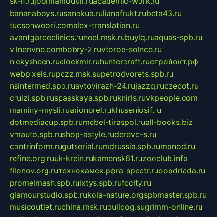
sk-if.ru
joomlamoduli.ru
academic-work.ru
bananaboys.ru
sanekua.ru
lianafrukt.ru
beta43.ru
tucsonwoori.com
alex-translation.ru
avantgardeclinics.ru
noel.msk.ru
buylq.ru
aquas-spb.ru
vilnerivne.com
bobry-2.ru
vtoroe-solnce.ru
nickysheen.ru
clockmir.ru
huntercraft.ru
стройокт.рф
webpixels.ru
pczz.msk.su
petrodvorets.spb.ru
nsintermed.spb.ru
avtovirazh-24.ru
jazzq.ru
czecot.ru
cruizi.spb.ru
spasskaya.spb.ru
kniris.ru
vkpeople.com
maminy-mysli.ru
arionorel.ru
khuseniosif.ru
dotmediacup.spb.ru
mebel-tiraspol.ru
all-books.biz
vmauto.spb.ru
shop-astyle.ru
derevo-s.ru
contrinform.ru
gutserial.ru
mdrussia.spb.ru
monod.ru
refine.org.ru
uk-krein.ru
kamensk61.ru
zooclub.info
filonov.org.ru
технокамск.рф
ra-spectr.ru
ooodriada.ru
promelmash.spb.ru
ixtys.spb.ru
fccity.ru
glamourstudio.spb.ru
kola-nature.org
spbmaster.spb.ru
musicoutlet.ru
china.msk.ru
bulldog.su
grimm-online.ru