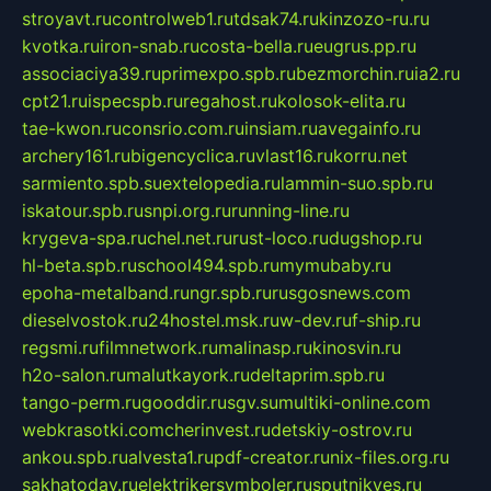
stroyavt.ru
controlweb1.ru
tdsak74.ru
kinzozo-ru.ru
kvotka.ru
iron-snab.ru
costa-bella.ru
eugrus.pp.ru
associaciya39.ru
primexpo.spb.ru
bezmorchin.ru
ia2.ru
cpt21.ru
ispecspb.ru
regahost.ru
kolosok-elita.ru
tae-kwon.ru
consrio.com.ru
insiam.ru
avegainfo.ru
archery161.ru
bigencyclica.ru
vlast16.ru
korru.net
sarmiento.spb.su
extelopedia.ru
lammin-suo.spb.ru
iskatour.spb.ru
snpi.org.ru
running-line.ru
krygeva-spa.ru
chel.net.ru
rust-loco.ru
dugshop.ru
hl-beta.spb.ru
school494.spb.ru
mymubaby.ru
epoha-metalband.ru
ngr.spb.ru
rusgosnews.com
dieselvostok.ru
24hostel.msk.ru
w-dev.ru
f-ship.ru
regsmi.ru
filmnetwork.ru
malinasp.ru
kinosvin.ru
h2o-salon.ru
malutkayork.ru
deltaprim.spb.ru
tango-perm.ru
gooddir.ru
sgv.su
multiki-online.com
webkrasotki.com
cherinvest.ru
detskiy-ostrov.ru
ankou.spb.ru
alvesta1.ru
pdf-creator.ru
nix-files.org.ru
sakhatoday.ru
elektrikersymboler.ru
sputnikyes.ru