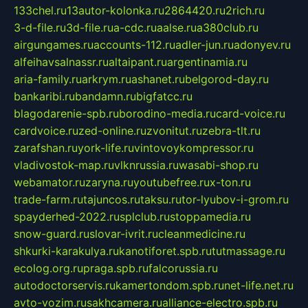
133chel.ru
13autor-kolonka.ru
2864420.ru
2rich.ru
3-d-file.ru
3d-file.ru
a-cdc.ru
aalse.ru
a380club.ru
airgungames.ru
accounts-112.ru
adler-jun.ru
adonyev.ru
alfeihavsalnassr.ru
altaipant.ru
argentinamia.ru
aria-family.ru
arkrym.ru
ashanet.ru
belgorod-day.ru
bankaribi.ru
bandamn.ru
bigfatcc.ru
blagodarenie-spb.ru
borodino-media.ru
card-voice.ru
cardvoice.ru
zed-online.ru
zvonitut.ru
zebra-tlt.ru
zarafshan.ru
york-life.ru
vintovoykompressor.ru
vladivostok-map.ru
vlknrussia.ru
wasabi-shop.ru
webamator.ru
zaryna.ru
youtubefree.ru
x-ton.ru
trade-farm.ru
tajuncos.ru
taksu.ru
tor-lyubov-i-grom.ru
spayderhed-2022.ru
splclub.ru
stoppamedia.ru
snow-guard.ru
slovar-ivrit.ru
cleanmedicine.ru
shkurki-karakulya.ru
kanotiforet.spb.ru
tutmassage.ru
ecolog.org.ru
praga.spb.ru
falcorussia.ru
autodoctorservis.ru
kamertondom.spb.ru
net-life.net.ru
avto-vozim.ru
sakhcamera.ru
alliance-electro.spb.ru