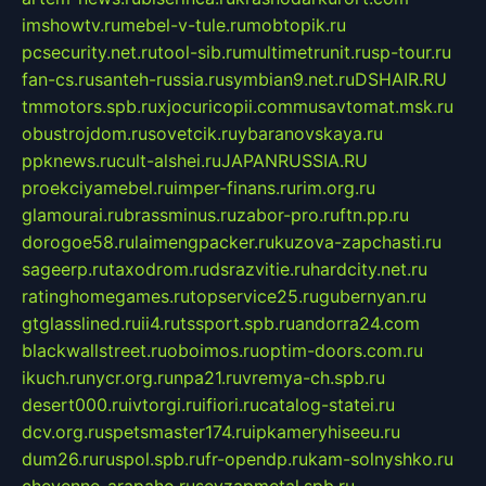
imshowtv.ru
mebel-v-tule.ru
mobtopik.ru
pcsecurity.net.ru
tool-sib.ru
multimetrunit.ru
sp-tour.ru
fan-cs.ru
santeh-russia.ru
symbian9.net.ru
DSHAIR.RU
tmmotors.spb.ru
xjocuricopii.com
musavtomat.msk.ru
obustrojdom.ru
sovetcik.ru
ybaranovskaya.ru
ppknews.ru
cult-alshei.ru
JAPANRUSSIA.RU
proekciyamebel.ru
imper-finans.ru
rim.org.ru
glamourai.ru
brassminus.ru
zabor-pro.ru
ftn.pp.ru
dorogoe58.ru
laimengpacker.ru
kuzova-zapchasti.ru
sageerp.ru
taxodrom.ru
dsrazvitie.ru
hardcity.net.ru
ratinghomegames.ru
topservice25.ru
gubernyan.ru
gtglasslined.ru
ii4.ru
tssport.spb.ru
andorra24.com
blackwallstreet.ru
oboimos.ru
optim-doors.com.ru
ikuch.ru
nycr.org.ru
npa21.ru
vremya-ch.spb.ru
desert000.ru
ivtorgi.ru
ifiori.ru
catalog-statei.ru
dcv.org.ru
spetsmaster174.ru
ipkameryhiseeu.ru
dum26.ru
ruspol.spb.ru
fr-opendp.ru
kam-solnyshko.ru