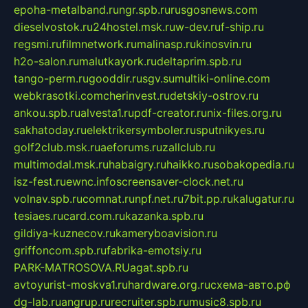
epoha-metalband.ru
ngr.spb.ru
rusgosnews.com
dieselvostok.ru
24hostel.msk.ru
w-dev.ru
f-ship.ru
regsmi.ru
filmnetwork.ru
malinasp.ru
kinosvin.ru
h2o-salon.ru
malutkayork.ru
deltaprim.spb.ru
tango-perm.ru
gooddir.ru
sgv.su
multiki-online.com
webkrasotki.com
cherinvest.ru
detskiy-ostrov.ru
ankou.spb.ru
alvesta1.ru
pdf-creator.ru
nix-files.org.ru
sakhatoday.ru
elektrikersymboler.ru
sputnikyes.ru
golf2club.msk.ru
aeforums.ru
zallclub.ru
multimodal.msk.ru
habaigry.ru
haikko.ru
sobakopedia.ru
isz-fest.ru
ewnc.info
screensaver-clock.net.ru
volnav.spb.ru
comnat.ru
npf.net.ru
7bit.pp.ru
kalugatur.ru
tesiaes.ru
card.com.ru
kazanka.spb.ru
gildiya-kuznecov.ru
kameryboavision.ru
griffoncom.spb.ru
fabrika-emotsiy.ru
PARK-MATROSOVA.RU
agat.spb.ru
avtoyurist-moskva1.ru
hardware.org.ru
схема-авто.рф
dg-lab.ru
angrup.ru
recruiter.spb.ru
music8.spb.ru