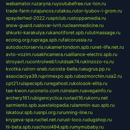
webamator.ru
zaryna.ru
youtubefree.ru
x-ton.ru
trade-farm.ru
tajuncos.ru
taksu.ru
tor-lyubov-i-grom.ru
spayderhed-2022.ru
splclub.ru
stoppamedia.ru
snow-guard.ru
slovar-ivrit.ru
cleanmedicine.ru
shkurki-karakulya.ru
kanotiforet.spb.ru
tutmassage.ru
ecolog.org.ru
praga.spb.ru
falcorussia.ru
autodoctorservis.ru
kamertondom.spb.ru
net-life.net.ru
avto-vozim.ru
sakhcamera.ru
alliance-electro.spb.ru
stroyavt.ru
controlweb1.ru
tdsak74.ru
kinzozo-ru.ru
kvotka.ru
iron-snab.ru
costa-bella.ru
eugrus.pp.ru
associaciya39.ru
primexpo.spb.ru
bezmorchin.ru
ia2.ru
cpt21.ru
ispecspb.ru
regahost.ru
kolosok-elita.ru
tae-kwon.ru
consrio.com.ru
insiam.ru
avegainfo.ru
archery161.ru
bigencyclica.ru
vlast16.ru
korru.net
sarmiento.spb.su
extelopedia.ru
lammin-suo.spb.ru
iskatour.spb.ru
snpi.org.ru
running-line.ru
krygeva-spa.ru
chel.net.ru
rust-loco.ru
dugshop.ru
hl-beta.spb.ru
school494.spb.ru
mymubaby.ru