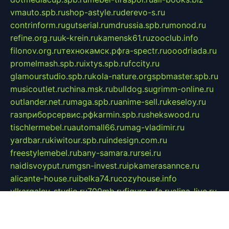
vmauto.spb.ru
shop-astyle.ru
derevo-s.ru
contrinform.ru
gutserial.ru
mdrussia.spb.ru
monod.ru
refine.org.ru
uk-krein.ru
kamensk61.ru
zooclub.info
filonov.org.ru
технокамск.рф
ra-spectr.ru
ooodriada.ru
promelmash.spb.ru
ixtys.spb.ru
fccity.ru
glamourstudio.spb.ru
kola-nature.org
spbmaster.spb.ru
musicoutlet.ru
china.msk.ru
bulldog.su
grimm-online.ru
outlander.net.ru
maga.spb.ru
anime-sell.ru
keseloy.ru
газприборсервис.рф
karmin.spb.ru
shekswood.ru
tischlermebel.ru
automall66.ru
mag-vladimir.ru
yardbar.ru
kiwitour.spb.ru
indesign.com.ru
freestylemebel.ru
bany-samara.ru
rsei.ru
naidisvoyput.ru
mgsn-invest.ru
ipkamerasannce.ru
alicante-house.ru
ibelka74.ru
cozyhouse.info
vlkargalev-studio.ru
700mb.ru
figura-ufa.ru
alina-live.ru
belarusiannews.ru
womenknow.ru
dos-vniimk.ru
sega.net.ru
dv.net.ru
phenomenonsofhistory.com