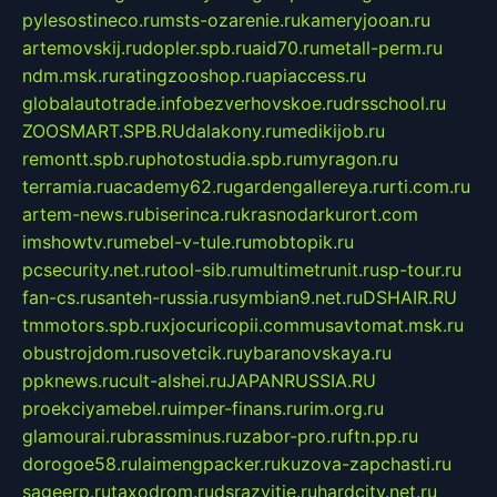
pylesostineco.ru
msts-ozarenie.ru
kameryjooan.ru
artemovskij.ru
dopler.spb.ru
aid70.ru
metall-perm.ru
ndm.msk.ru
ratingzooshop.ru
apiaccess.ru
globalautotrade.info
bezverhovskoe.ru
drsschool.ru
ZOOSMART.SPB.RU
dalakony.ru
medikijob.ru
remontt.spb.ru
photostudia.spb.ru
myragon.ru
terramia.ru
academy62.ru
gardengallereya.ru
rti.com.ru
artem-news.ru
biserinca.ru
krasnodarkurort.com
imshowtv.ru
mebel-v-tule.ru
mobtopik.ru
pcsecurity.net.ru
tool-sib.ru
multimetrunit.ru
sp-tour.ru
fan-cs.ru
santeh-russia.ru
symbian9.net.ru
DSHAIR.RU
tmmotors.spb.ru
xjocuricopii.com
musavtomat.msk.ru
obustrojdom.ru
sovetcik.ru
ybaranovskaya.ru
ppknews.ru
cult-alshei.ru
JAPANRUSSIA.RU
proekciyamebel.ru
imper-finans.ru
rim.org.ru
glamourai.ru
brassminus.ru
zabor-pro.ru
ftn.pp.ru
dorogoe58.ru
laimengpacker.ru
kuzova-zapchasti.ru
sageerp.ru
taxodrom.ru
dsrazvitie.ru
hardcity.net.ru