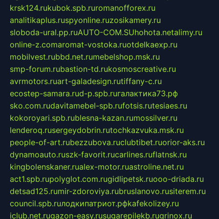
krsk124.ru
kubok.spb.ru
romanofforex.ru
analitikaplus.ru
spyonline.ru
zosikamery.ru
sloboda-ural.pp.ru
AUTO-COM.SU
hohota.net
alimy.ru
online-z.com
aromat-vostoka.ru
otdelkaexp.ru
mobilvest.ru
bbd.net.ru
mebelshop.msk.ru
smp-forum.ru
bastion-td.ru
kosmoscreative.ru
avrmotors.ru
art-galadesign.ru
tiffany-c.ru
ecostep-samara.ru
d-p.spb.ru
галактика73.рф
sko.com.ru
davitamebel-spb.ru
fotsis.ru
tesiaes.ru
kokoroyari.spb.ru
blesna-kazan.ru
mossilver.ru
lenderoq.ru
sergeydobrin.ru
tochkazvuka.msk.ru
people-of-art.ru
bezzubova.ru
clubtibet.ru
orior-aks.ru
dynamoauto.ru
szk-favorit.ru
carlines.ru
flatnsk.ru
kingbolenskaner.ru
alex-motor.ru
astroline.net.ru
act1.spb.ru
polyglot.com.ru
gidlipetsk.ru
ooo-driada.ru
detsad125.ru
mir-zdoroviya.ru
bruslanovo.ru
siterem.ru
council.spb.ru
лодкипатриот.рф
kafekolizey.ru
iclub.net.ru
gazon-easy.ru
sugarepilekb.ru
grinox.ru