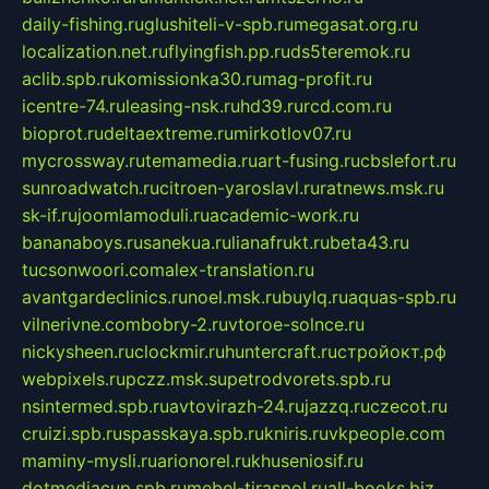
daily-fishing.ru
glushiteli-v-spb.ru
megasat.org.ru
localization.net.ru
flyingfish.pp.ru
ds5teremok.ru
aclib.spb.ru
komissionka30.ru
mag-profit.ru
icentre-74.ru
leasing-nsk.ru
hd39.ru
rcd.com.ru
bioprot.ru
deltaextreme.ru
mirkotlov07.ru
mycrossway.ru
temamedia.ru
art-fusing.ru
cbslefort.ru
sunroadwatch.ru
citroen-yaroslavl.ru
ratnews.msk.ru
sk-if.ru
joomlamoduli.ru
academic-work.ru
bananaboys.ru
sanekua.ru
lianafrukt.ru
beta43.ru
tucsonwoori.com
alex-translation.ru
avantgardeclinics.ru
noel.msk.ru
buylq.ru
aquas-spb.ru
vilnerivne.com
bobry-2.ru
vtoroe-solnce.ru
nickysheen.ru
clockmir.ru
huntercraft.ru
стройокт.рф
webpixels.ru
pczz.msk.su
petrodvorets.spb.ru
nsintermed.spb.ru
avtovirazh-24.ru
jazzq.ru
czecot.ru
cruizi.spb.ru
spasskaya.spb.ru
kniris.ru
vkpeople.com
maminy-mysli.ru
arionorel.ru
khuseniosif.ru
dotmediacup.spb.ru
mebel-tiraspol.ru
all-books.biz