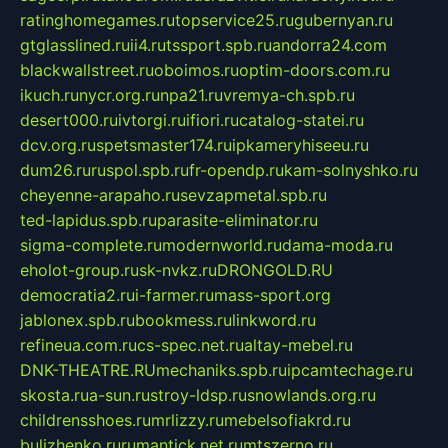
ratinghomegames.ru
topservice25.ru
gubernyan.ru
gtglasslined.ru
ii4.ru
tssport.spb.ru
andorra24.com
blackwallstreet.ru
oboimos.ru
optim-doors.com.ru
ikuch.ru
nycr.org.ru
npa21.ru
vremya-ch.spb.ru
desert000.ru
ivtorgi.ru
ifiori.ru
catalog-statei.ru
dcv.org.ru
spetsmaster174.ru
ipkameryhiseeu.ru
dum26.ru
ruspol.spb.ru
fr-opendp.ru
kam-solnyshko.ru
cheyenne-arapaho.ru
sevzapmetal.spb.ru
ted-lapidus.spb.ru
parasite-eliminator.ru
sigma-complete.ru
modernworld.ru
dama-moda.ru
eholot-group.ru
sk-nvkz.ru
DRONGOLD.RU
democratia2.ru
i-farmer.ru
mass-sport.org
jablonex.spb.ru
bookmess.ru
linkword.ru
refineua.com.ru
cs-spec.net.ru
altay-mebel.ru
DNK-THEATRE.RU
mechaniks.spb.ru
ipcamtechage.ru
skosta.ru
a-sun.ru
stroy-ldsp.ru
snowlands.org.ru
childrensshoes.ru
mrlizzy.ru
mebelsofiakrd.ru
bulizhenko.ru
rumantick.net.ru
mtszerno.ru