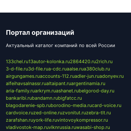
Портал организаций
Актуальный каталог компаний по всей России
133chel.ru
13autor-kolonka.ru
2864420.ru
2rich.ru
3-d-file.ru
3d-file.ru
a-cdc.ru
aalse.ru
a380club.ru
airgungames.ru
accounts-112.ru
adler-jun.ru
adonyev.ru
alfeihavsalnassr.ru
altaipant.ru
argentinamia.ru
aria-family.ru
arkrym.ru
ashanet.ru
belgorod-day.ru
bankaribi.ru
bandamn.ru
bigfatcc.ru
blagodarenie-spb.ru
borodino-media.ru
card-voice.ru
cardvoice.ru
zed-online.ru
zvonitut.ru
zebra-tlt.ru
zarafshan.ru
york-life.ru
vintovoykompressor.ru
vladivostok-map.ru
vlknrussia.ru
wasabi-shop.ru