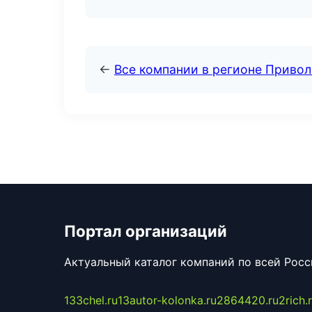
←
Все компании в регионе Приво
Портал организаций
Актуальный каталог компаний по всей Рос
133chel.ru
13autor-kolonka.ru
2864420.ru
2rich.