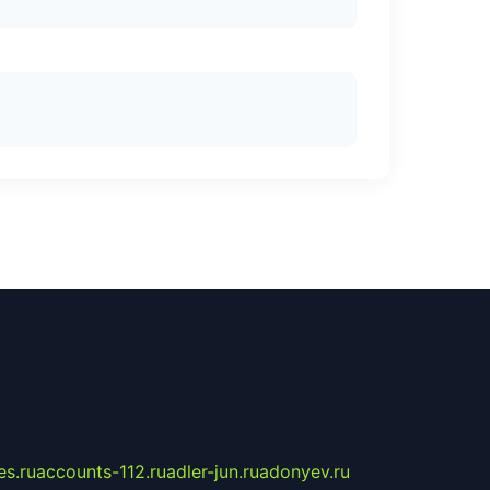
s.ru
accounts-112.ru
adler-jun.ru
adonyev.ru