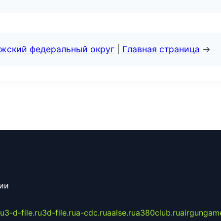
лжский федеральный округ
|
Главная страница
→
сии
ru
3-d-file.ru
3d-file.ru
a-cdc.ru
aalse.ru
a380club.ru
airgungame