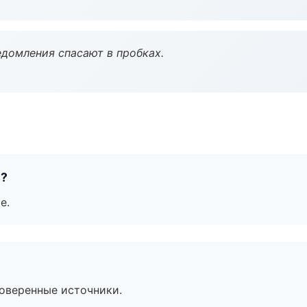
домления спасают в пробках.
е?
е.
роверенные источники.