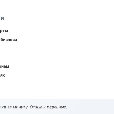
ми
арты
 бизнеса
онам
иях
ка за минуту. Отзывы реальные.