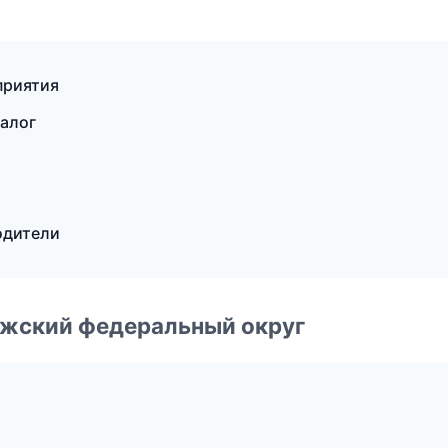
приятия
талог
одители
лжский федеральный округ