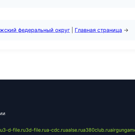
лжский федеральный округ
|
Главная страница
→
сии
ru
3-d-file.ru
3d-file.ru
a-cdc.ru
aalse.ru
a380club.ru
airgungame