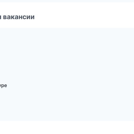
и вакансии
уре