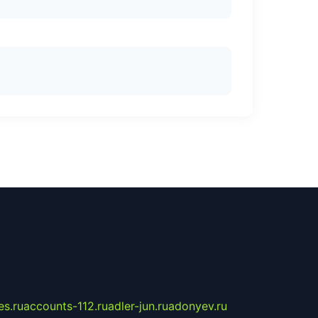
s.ru
accounts-112.ru
adler-jun.ru
adonyev.ru