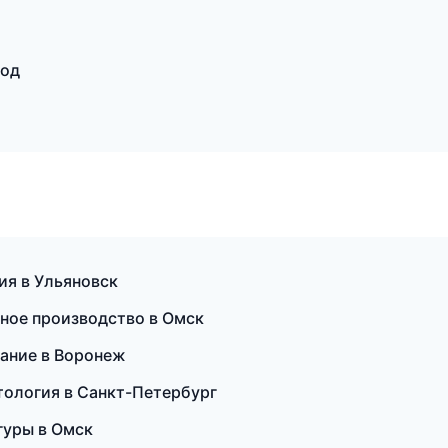
род
ия в Ульяновск
тное производство в Омск
вание в Воронеж
етология в Санкт-Петербург
гуры в Омск