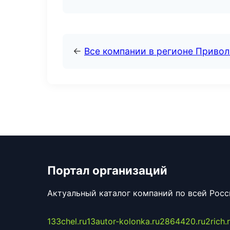
←
Все компании в регионе Приво
Портал организаций
Актуальный каталог компаний по всей Рос
133chel.ru
13autor-kolonka.ru
2864420.ru
2rich.