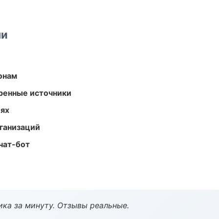
ми
онам
еренные источники
иях
ганизаций
чат-бот
ка за минуту. Отзывы реальные.