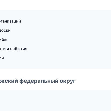
рганизаций
доски
ужбы
сти и события
ии
лжский федеральный округ