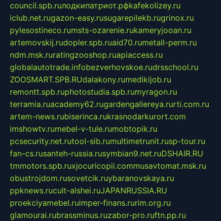
council.spb.ru
лодкипатриот.рф
kafekolizey.ru
iclub.net.ru
gazon-easy.ru
sugarepilekb.ru
grinox.ru
pylesostineco.ru
msts-ozarenie.ru
kameryjooan.ru
artemovskij.ru
dopler.spb.ru
aid70.ru
metall-perm.ru
ndm.msk.ru
ratingzooshop.ru
apiaccess.ru
globalautotrade.info
bezverhovskoe.ru
drsschool.ru
ZOOSMART.SPB.RU
dalakony.ru
medikijob.ru
remontt.spb.ru
photostudia.spb.ru
myragon.ru
terramia.ru
academy62.ru
gardengallereya.ru
rti.com.ru
artem-news.ru
biserinca.ru
krasnodarkurort.com
imshowtv.ru
mebel-v-tule.ru
mobtopik.ru
pcsecurity.net.ru
tool-sib.ru
multimetrunit.ru
sp-tour.ru
fan-cs.ru
santeh-russia.ru
symbian9.net.ru
DSHAIR.RU
tmmotors.spb.ru
xjocuricopii.com
musavtomat.msk.ru
obustrojdom.ru
sovetcik.ru
ybaranovskaya.ru
ppknews.ru
cult-alshei.ru
JAPANRUSSIA.RU
proekciyamebel.ru
imper-finans.ru
rim.org.ru
glamourai.ru
brassminus.ru
zabor-pro.ru
ftn.pp.ru