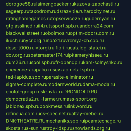
dorogoe58.ru
laimengpacker.ru
kuzova-zapchasti.ru
sageerp.ru
taxodrom.ru
dsrazvitie.ru
hardcity.net.ru
ratinghomegames.ru
topservice25.ru
gubernyan.ru
gtglasslined.ru
ii4.ru
tssport.spb.ru
andorra24.com
blackwallstreet.ru
oboimos.ru
optim-doors.com.ru
ikuch.ru
nycr.org.ru
npa21.ru
vremya-ch.spb.ru
desert000.ru
ivtorgi.ru
ifiori.ru
catalog-statei.ru
dcv.org.ru
spetsmaster174.ru
ipkameryhiseeu.ru
dum26.ru
ruspol.spb.ru
fr-opendp.ru
kam-solnyshko.ru
cheyenne-arapaho.ru
sevzapmetal.spb.ru
ted-lapidus.spb.ru
parasite-eliminator.ru
sigma-complete.ru
modernworld.ru
dama-moda.ru
eholot-group.ru
sk-nvkz.ru
DRONGOLD.RU
democratia2.ru
i-farmer.ru
mass-sport.org
jablonex.spb.ru
bookmess.ru
linkword.ru
refineua.com.ru
cs-spec.net.ru
altay-mebel.ru
DNK-THEATRE.RU
mechaniks.spb.ru
ipcamtechage.ru
skosta.ru
a-sun.ru
stroy-ldsp.ru
snowlands.org.ru