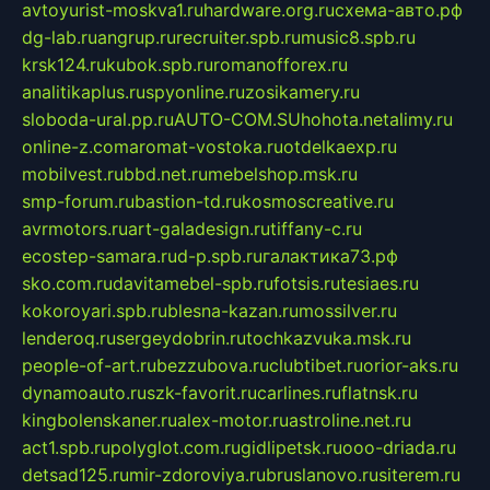
avtoyurist-moskva1.ru
hardware.org.ru
схема-авто.рф
dg-lab.ru
angrup.ru
recruiter.spb.ru
music8.spb.ru
krsk124.ru
kubok.spb.ru
romanofforex.ru
analitikaplus.ru
spyonline.ru
zosikamery.ru
sloboda-ural.pp.ru
AUTO-COM.SU
hohota.net
alimy.ru
online-z.com
aromat-vostoka.ru
otdelkaexp.ru
mobilvest.ru
bbd.net.ru
mebelshop.msk.ru
smp-forum.ru
bastion-td.ru
kosmoscreative.ru
avrmotors.ru
art-galadesign.ru
tiffany-c.ru
ecostep-samara.ru
d-p.spb.ru
галактика73.рф
sko.com.ru
davitamebel-spb.ru
fotsis.ru
tesiaes.ru
kokoroyari.spb.ru
blesna-kazan.ru
mossilver.ru
lenderoq.ru
sergeydobrin.ru
tochkazvuka.msk.ru
people-of-art.ru
bezzubova.ru
clubtibet.ru
orior-aks.ru
dynamoauto.ru
szk-favorit.ru
carlines.ru
flatnsk.ru
kingbolenskaner.ru
alex-motor.ru
astroline.net.ru
act1.spb.ru
polyglot.com.ru
gidlipetsk.ru
ooo-driada.ru
detsad125.ru
mir-zdoroviya.ru
bruslanovo.ru
siterem.ru