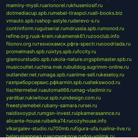
maminy-mysli.ru
arionorel.ru
khuseniosif.ru
dotmediacup.spb.ru
mebel-tiraspol.ru
all-books.biz
vmauto.spb.ru
shop-astyle.ru
derevo-s.ru
contrinform.ru
gutserial.ru
mdrussia.spb.ru
monod.ru
refine.org.ru
uk-krein.ru
kamensk61.ru
zooclub.info
filonov.org.ru
технокамск.рф
ra-spectr.ru
ooodriada.ru
promelmash.spb.ru
ixtys.spb.ru
fccity.ru
glamourstudio.spb.ru
kola-nature.org
spbmaster.spb.ru
musicoutlet.ru
china.msk.ru
bulldog.su
grimm-online.ru
outlander.net.ru
maga.spb.ru
anime-sell.ru
keseloy.ru
газприборсервис.рф
karmin.spb.ru
shekswood.ru
tischlermebel.ru
automall66.ru
mag-vladimir.ru
yardbar.ru
kiwitour.spb.ru
indesign.com.ru
freestylemebel.ru
bany-samara.ru
rsei.ru
naidisvoyput.ru
mgsn-invest.ru
ipkamerasannce.ru
alicante-house.ru
ibelka74.ru
cozyhouse.info
vlkargalev-studio.ru
700mb.ru
figura-ufa.ru
alina-live.ru
belarusiannews.ru
womenknow.ru
dos-vniimk.ru