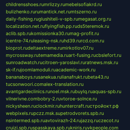
childrensshoes.ru
mrlizzy.ru
mebelsofiakrd.ru
bulizhenko.ru
rumantick.net.ru
mtszerno.ru
daily-fishing.ru
glushiteli-v-spb.ru
megasat.org.ru
localization.net.ru
flyingfish.pp.ru
ds5teremok.ru
aclib.spb.ru
komissionka30.ru
mag-profit.ru
icentre-74.ru
leasing-nsk.ru
hd39.ru
rcd.com.ru
bioprot.ru
deltaextreme.ru
mirkotlov07.ru
mycrossway.ru
temamedia.ru
art-fusing.ru
cbslefort.ru
sunroadwatch.ru
citroen-yaroslavl.ru
ratnews.msk.ru
sk-if.ru
joomlamoduli.ru
academic-work.ru
bananaboys.ru
sanekua.ru
lianafrukt.ru
beta43.ru
tucsonwoori.com
alex-translation.ru
avantgardeclinics.ru
noel.msk.ru
buylq.ru
aquas-spb.ru
vilnerivne.com
bobry-2.ru
vtoroe-solnce.ru
nickysheen.ru
clockmir.ru
huntercraft.ru
стройокт.рф
webpixels.ru
pczz.msk.su
petrodvorets.spb.ru
nsintermed.spb.ru
avtovirazh-24.ru
jazzq.ru
czecot.ru
cruizi.spb.ru
spasskaya.spb.ru
kniris.ru
vkpeople.com