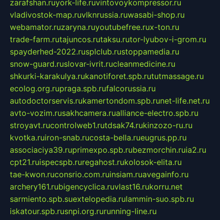
zarafshan.ru
york-life.ru
vintovoykompressor.ru
vladivostok-map.ru
vlknrussia.ru
wasabi-shop.ru
webamator.ru
zaryna.ru
youtubefree.ru
x-ton.ru
trade-farm.ru
tajuncos.ru
taksu.ru
tor-lyubov-i-grom.ru
spayderhed-2022.ru
splclub.ru
stoppamedia.ru
snow-guard.ru
slovar-ivrit.ru
cleanmedicine.ru
shkurki-karakulya.ru
kanotiforet.spb.ru
tutmassage.ru
ecolog.org.ru
praga.spb.ru
falcorussia.ru
autodoctorservis.ru
kamertondom.spb.ru
net-life.net.ru
avto-vozim.ru
sakhcamera.ru
alliance-electro.spb.ru
stroyavt.ru
controlweb1.ru
tdsak74.ru
kinzozo-ru.ru
kvotka.ru
iron-snab.ru
costa-bella.ru
eugrus.pp.ru
associaciya39.ru
primexpo.spb.ru
bezmorchin.ru
ia2.ru
cpt21.ru
ispecspb.ru
regahost.ru
kolosok-elita.ru
tae-kwon.ru
consrio.com.ru
insiam.ru
avegainfo.ru
archery161.ru
bigencyclica.ru
vlast16.ru
korru.net
sarmiento.spb.su
extelopedia.ru
lammin-suo.spb.ru
iskatour.spb.ru
snpi.org.ru
running-line.ru