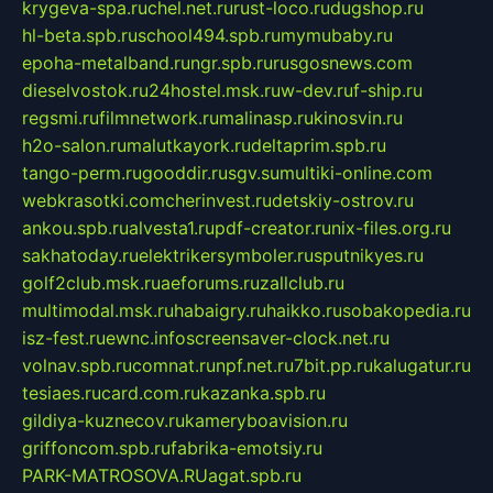
krygeva-spa.ru
chel.net.ru
rust-loco.ru
dugshop.ru
hl-beta.spb.ru
school494.spb.ru
mymubaby.ru
epoha-metalband.ru
ngr.spb.ru
rusgosnews.com
dieselvostok.ru
24hostel.msk.ru
w-dev.ru
f-ship.ru
regsmi.ru
filmnetwork.ru
malinasp.ru
kinosvin.ru
h2o-salon.ru
malutkayork.ru
deltaprim.spb.ru
tango-perm.ru
gooddir.ru
sgv.su
multiki-online.com
webkrasotki.com
cherinvest.ru
detskiy-ostrov.ru
ankou.spb.ru
alvesta1.ru
pdf-creator.ru
nix-files.org.ru
sakhatoday.ru
elektrikersymboler.ru
sputnikyes.ru
golf2club.msk.ru
aeforums.ru
zallclub.ru
multimodal.msk.ru
habaigry.ru
haikko.ru
sobakopedia.ru
isz-fest.ru
ewnc.info
screensaver-clock.net.ru
volnav.spb.ru
comnat.ru
npf.net.ru
7bit.pp.ru
kalugatur.ru
tesiaes.ru
card.com.ru
kazanka.spb.ru
gildiya-kuznecov.ru
kameryboavision.ru
griffoncom.spb.ru
fabrika-emotsiy.ru
PARK-MATROSOVA.RU
agat.spb.ru