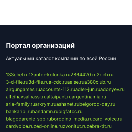
Портал организаций
Актуальный каталог компаний по всей России
133chel.ru
13autor-kolonka.ru
2864420.ru
2rich.ru
3-d-file.ru
3d-file.ru
a-cdc.ru
aalse.ru
a380club.ru
airgungames.ru
accounts-112.ru
adler-jun.ru
adonyev.ru
alfeihavsalnassr.ru
altaipant.ru
argentinamia.ru
aria-family.ru
arkrym.ru
ashanet.ru
belgorod-day.ru
bankaribi.ru
bandamn.ru
bigfatcc.ru
blagodarenie-spb.ru
borodino-media.ru
card-voice.ru
cardvoice.ru
zed-online.ru
zvonitut.ru
zebra-tlt.ru