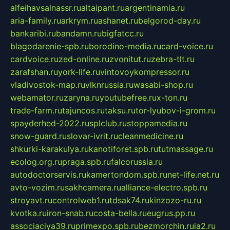
alfeihavsalnassr.ru
altaipant.ru
argentinamia.ru
aria-family.ru
arkrym.ru
ashanet.ru
belgorod-day.ru
bankaribi.ru
bandamn.ru
bigfatcc.ru
blagodarenie-spb.ru
borodino-media.ru
card-voice.ru
cardvoice.ru
zed-online.ru
zvonitut.ru
zebra-tlt.ru
zarafshan.ru
york-life.ru
vintovoykompressor.ru
vladivostok-map.ru
vlknrussia.ru
wasabi-shop.ru
webamator.ru
zaryna.ru
youtubefree.ru
x-ton.ru
trade-farm.ru
tajuncos.ru
taksu.ru
tor-lyubov-i-grom.ru
spayderhed-2022.ru
splclub.ru
stoppamedia.ru
snow-guard.ru
slovar-ivrit.ru
cleanmedicine.ru
shkurki-karakulya.ru
kanotiforet.spb.ru
tutmassage.ru
ecolog.org.ru
praga.spb.ru
falcorussia.ru
autodoctorservis.ru
kamertondom.spb.ru
net-life.net.ru
avto-vozim.ru
sakhcamera.ru
alliance-electro.spb.ru
stroyavt.ru
controlweb1.ru
tdsak74.ru
kinzozo-ru.ru
kvotka.ru
iron-snab.ru
costa-bella.ru
eugrus.pp.ru
associaciya39.ru
primexpo.spb.ru
bezmorchin.ru
ia2.ru