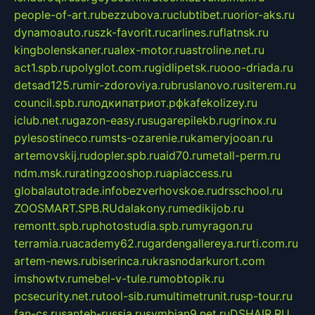
people-of-art.ru
bezzubova.ru
clubtibet.ru
orior-aks.ru
dynamoauto.ru
szk-favorit.ru
carlines.ru
flatnsk.ru
kingbolenskaner.ru
alex-motor.ru
astroline.net.ru
act1.spb.ru
polyglot.com.ru
gidlipetsk.ru
ooo-driada.ru
detsad125.ru
mir-zdoroviya.ru
bruslanovo.ru
siterem.ru
council.spb.ru
лодкипатриот.рф
kafekolizey.ru
iclub.net.ru
gazon-easy.ru
sugarepilekb.ru
grinox.ru
pylesostineco.ru
msts-ozarenie.ru
kameryjooan.ru
artemovskij.ru
dopler.spb.ru
aid70.ru
metall-perm.ru
ndm.msk.ru
ratingzooshop.ru
apiaccess.ru
globalautotrade.info
bezverhovskoe.ru
drsschool.ru
ZOOSMART.SPB.RU
dalakony.ru
medikijob.ru
remontt.spb.ru
photostudia.spb.ru
myragon.ru
terramia.ru
academy62.ru
gardengallereya.ru
rti.com.ru
artem-news.ru
biserinca.ru
krasnodarkurort.com
imshowtv.ru
mebel-v-tule.ru
mobtopik.ru
pcsecurity.net.ru
tool-sib.ru
multimetrunit.ru
sp-tour.ru
fan-cs.ru
santeh-russia.ru
symbian9.net.ru
DSHAIR.RU