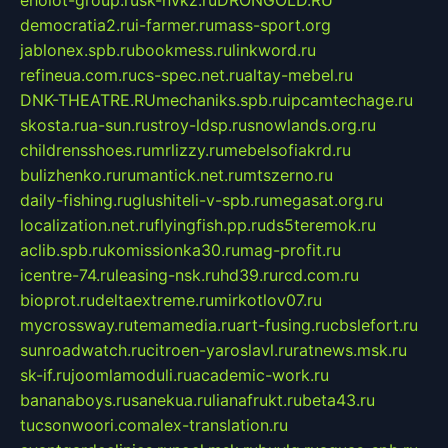
eholot-group.ru
sk-nvkz.ru
DRONGOLD.RU
democratia2.ru
i-farmer.ru
mass-sport.org
jablonex.spb.ru
bookmess.ru
linkword.ru
refineua.com.ru
cs-spec.net.ru
altay-mebel.ru
DNK-THEATRE.RU
mechaniks.spb.ru
ipcamtechage.ru
skosta.ru
a-sun.ru
stroy-ldsp.ru
snowlands.org.ru
childrensshoes.ru
mrlizzy.ru
mebelsofiakrd.ru
bulizhenko.ru
rumantick.net.ru
mtszerno.ru
daily-fishing.ru
glushiteli-v-spb.ru
megasat.org.ru
localization.net.ru
flyingfish.pp.ru
ds5teremok.ru
aclib.spb.ru
komissionka30.ru
mag-profit.ru
icentre-74.ru
leasing-nsk.ru
hd39.ru
rcd.com.ru
bioprot.ru
deltaextreme.ru
mirkotlov07.ru
mycrossway.ru
temamedia.ru
art-fusing.ru
cbslefort.ru
sunroadwatch.ru
citroen-yaroslavl.ru
ratnews.msk.ru
sk-if.ru
joomlamoduli.ru
academic-work.ru
bananaboys.ru
sanekua.ru
lianafrukt.ru
beta43.ru
tucsonwoori.com
alex-translation.ru