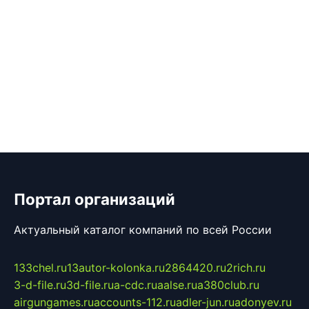
Портал организаций
Актуальный каталог компаний по всей России
133chel.ru
13autor-kolonka.ru
2864420.ru
2rich.ru
3-d-file.ru
3d-file.ru
a-cdc.ru
aalse.ru
a380club.ru
airgungames.ru
accounts-112.ru
adler-jun.ru
adonyev.ru