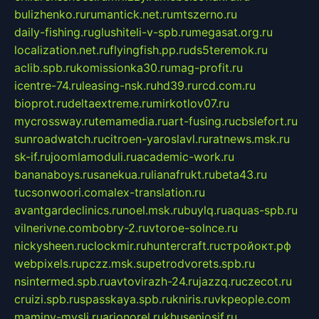
bulizhenko.ru
rumantick.net.ru
mtszerno.ru
daily-fishing.ru
glushiteli-v-spb.ru
megasat.org.ru
localization.net.ru
flyingfish.pp.ru
ds5teremok.ru
aclib.spb.ru
komissionka30.ru
mag-profit.ru
icentre-74.ru
leasing-nsk.ru
hd39.ru
rcd.com.ru
bioprot.ru
deltaextreme.ru
mirkotlov07.ru
mycrossway.ru
temamedia.ru
art-fusing.ru
cbslefort.ru
sunroadwatch.ru
citroen-yaroslavl.ru
ratnews.msk.ru
sk-if.ru
joomlamoduli.ru
academic-work.ru
bananaboys.ru
sanekua.ru
lianafrukt.ru
beta43.ru
tucsonwoori.com
alex-translation.ru
avantgardeclinics.ru
noel.msk.ru
buylq.ru
aquas-spb.ru
vilnerivne.com
bobry-2.ru
vtoroe-solnce.ru
nickysheen.ru
clockmir.ru
huntercraft.ru
стройокт.рф
webpixels.ru
pczz.msk.su
petrodvorets.spb.ru
nsintermed.spb.ru
avtovirazh-24.ru
jazzq.ru
czecot.ru
cruizi.spb.ru
spasskaya.spb.ru
kniris.ru
vkpeople.com
maminy-mysli.ru
arionorel.ru
khuseniosif.ru