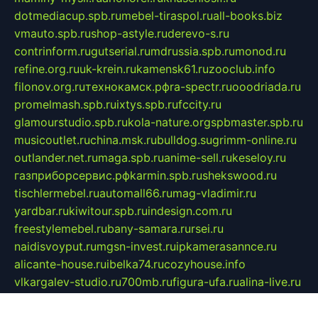
dotmediacup.spb.ru
mebel-tiraspol.ru
all-books.biz
vmauto.spb.ru
shop-astyle.ru
derevo-s.ru
contrinform.ru
gutserial.ru
mdrussia.spb.ru
monod.ru
refine.org.ru
uk-krein.ru
kamensk61.ru
zooclub.info
filonov.org.ru
технокамск.рф
ra-spectr.ru
ooodriada.ru
promelmash.spb.ru
ixtys.spb.ru
fccity.ru
glamourstudio.spb.ru
kola-nature.org
spbmaster.spb.ru
musicoutlet.ru
china.msk.ru
bulldog.su
grimm-online.ru
outlander.net.ru
maga.spb.ru
anime-sell.ru
keseloy.ru
газприборсервис.рф
karmin.spb.ru
shekswood.ru
tischlermebel.ru
automall66.ru
mag-vladimir.ru
yardbar.ru
kiwitour.spb.ru
indesign.com.ru
freestylemebel.ru
bany-samara.ru
rsei.ru
naidisvoyput.ru
mgsn-invest.ru
ipkamerasannce.ru
alicante-house.ru
ibelka74.ru
cozyhouse.info
vlkargalev-studio.ru
700mb.ru
figura-ufa.ru
alina-live.ru
belarusiannews.ru
womenknow.ru
dos-vniimk.ru
sega.net.ru
dv.net.ru
phenomenonsofhistory.com