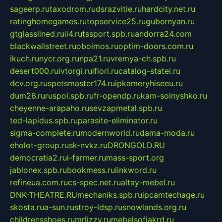
sageerp.ru
taxodrom.ru
dsrazvitie.ru
hardcity.net.ru
ratinghomegames.ru
topservice25.ru
gubernyan.ru
gtglasslined.ru
ii4.ru
tssport.spb.ru
andorra24.com
blackwallstreet.ru
oboimos.ru
optim-doors.com.ru
ikuch.ru
nycr.org.ru
npa21.ru
vremya-ch.spb.ru
desert000.ru
ivtorgi.ru
ifiori.ru
catalog-statei.ru
dcv.org.ru
spetsmaster174.ru
ipkameryhiseeu.ru
dum26.ru
ruspol.spb.ru
fr-opendp.ru
kam-solnyshko.ru
cheyenne-arapaho.ru
sevzapmetal.spb.ru
ted-lapidus.spb.ru
parasite-eliminator.ru
sigma-complete.ru
modernworld.ru
dama-moda.ru
eholot-group.ru
sk-nvkz.ru
DRONGOLD.RU
democratia2.ru
i-farmer.ru
mass-sport.org
jablonex.spb.ru
bookmess.ru
linkword.ru
refineua.com.ru
cs-spec.net.ru
altay-mebel.ru
DNK-THEATRE.RU
mechaniks.spb.ru
ipcamtechage.ru
skosta.ru
a-sun.ru
stroy-ldsp.ru
snowlands.org.ru
childrensshoes.ru
mrlizzy.ru
mebelsofiakrd.ru