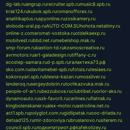
dg-lab.ru
angrup.ru
recruiter.spb.ru
music8.spb.ru
krsk124.ru
kubok.spb.ru
romanofforex.ru
analitikaplus.ru
spyonline.ru
zosikamery.ru
sloboda-ural.pp.ru
AUTO-COM.SU
hohota.net
alimy.ru
online-z.com
aromat-vostoka.ru
otdelkaexp.ru
mobilvest.ru
bbd.net.ru
mebelshop.msk.ru
smp-forum.ru
bastion-td.ru
kosmoscreative.ru
avrmotors.ru
art-galadesign.ru
tiffany-c.ru
ecostep-samara.ru
d-p.spb.ru
галактика73.рф
sko.com.ru
davitamebel-spb.ru
fotsis.ru
tesiaes.ru
kokoroyari.spb.ru
blesna-kazan.ru
mossilver.ru
lenderoq.ru
sergeydobrin.ru
tochkazvuka.msk.ru
people-of-art.ru
bezzubova.ru
clubtibet.ru
orior-aks.ru
dynamoauto.ru
szk-favorit.ru
carlines.ru
flatnsk.ru
kingbolenskaner.ru
alex-motor.ru
astroline.net.ru
act1.spb.ru
polyglot.com.ru
gidlipetsk.ru
ooo-driada.ru
detsad125.ru
mir-zdoroviya.ru
bruslanovo.ru
siterem.ru
council.spb.ru
лодкипатриот.рф
kafekolizey.ru