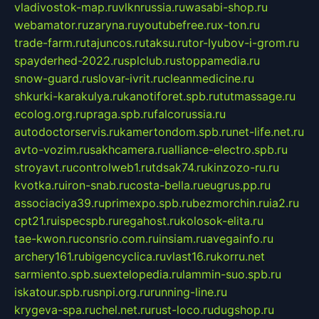
vladivostok-map.ru
vlknrussia.ru
wasabi-shop.ru
webamator.ru
zaryna.ru
youtubefree.ru
x-ton.ru
trade-farm.ru
tajuncos.ru
taksu.ru
tor-lyubov-i-grom.ru
spayderhed-2022.ru
splclub.ru
stoppamedia.ru
snow-guard.ru
slovar-ivrit.ru
cleanmedicine.ru
shkurki-karakulya.ru
kanotiforet.spb.ru
tutmassage.ru
ecolog.org.ru
praga.spb.ru
falcorussia.ru
autodoctorservis.ru
kamertondom.spb.ru
net-life.net.ru
avto-vozim.ru
sakhcamera.ru
alliance-electro.spb.ru
stroyavt.ru
controlweb1.ru
tdsak74.ru
kinzozo-ru.ru
kvotka.ru
iron-snab.ru
costa-bella.ru
eugrus.pp.ru
associaciya39.ru
primexpo.spb.ru
bezmorchin.ru
ia2.ru
cpt21.ru
ispecspb.ru
regahost.ru
kolosok-elita.ru
tae-kwon.ru
consrio.com.ru
insiam.ru
avegainfo.ru
archery161.ru
bigencyclica.ru
vlast16.ru
korru.net
sarmiento.spb.su
extelopedia.ru
lammin-suo.spb.ru
iskatour.spb.ru
snpi.org.ru
running-line.ru
krygeva-spa.ru
chel.net.ru
rust-loco.ru
dugshop.ru