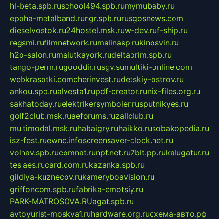
hl-beta.spb.ru
school494.spb.ru
mymubaby.ru
epoha-metalband.ru
ngr.spb.ru
rusgosnews.com
dieselvostok.ru
24hostel.msk.ru
w-dev.ru
f-ship.ru
regsmi.ru
filmnetwork.ru
malinasp.ru
kinosvin.ru
h2o-salon.ru
malutkayork.ru
deltaprim.spb.ru
tango-perm.ru
gooddir.ru
sgv.su
multiki-online.com
webkrasotki.com
cherinvest.ru
detskiy-ostrov.ru
ankou.spb.ru
alvesta1.ru
pdf-creator.ru
nix-files.org.ru
sakhatoday.ru
elektrikersymboler.ru
sputnikyes.ru
golf2club.msk.ru
aeforums.ru
zallclub.ru
multimodal.msk.ru
habaigry.ru
haikko.ru
sobakopedia.ru
isz-fest.ru
ewnc.info
screensaver-clock.net.ru
volnav.spb.ru
comnat.ru
npf.net.ru
7bit.pp.ru
kalugatur.ru
tesiaes.ru
card.com.ru
kazanka.spb.ru
gildiya-kuznecov.ru
kameryboavision.ru
griffoncom.spb.ru
fabrika-emotsiy.ru
PARK-MATROSOVA.RU
agat.spb.ru
avtoyurist-moskva1.ru
hardware.org.ru
схема-авто.рф