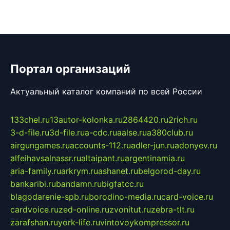
Портал организаций
Актуальный каталог компаний по всей России
133chel.ru
13autor-kolonka.ru
2864420.ru
2rich.ru
3-d-file.ru
3d-file.ru
a-cdc.ru
aalse.ru
a380club.ru
airgungames.ru
accounts-112.ru
adler-jun.ru
adonyev.ru
alfeihavsalnassr.ru
altaipant.ru
argentinamia.ru
aria-family.ru
arkrym.ru
ashanet.ru
belgorod-day.ru
bankaribi.ru
bandamn.ru
bigfatcc.ru
blagodarenie-spb.ru
borodino-media.ru
card-voice.ru
cardvoice.ru
zed-online.ru
zvonitut.ru
zebra-tlt.ru
zarafshan.ru
york-life.ru
vintovoykompressor.ru