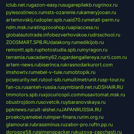
iclub.net.ru
gazon-easy.ru
sugarepilekb.ru
grinox.ru
pylesostineco.ru
msts-ozarenie.ru
kameryjooan.ru
artemovskij.ru
dopler.spb.ru
aid70.ru
metall-perm.ru
ndm.msk.ru
ratingzooshop.ru
apiaccess.ru
globalautotrade.info
bezverhovskoe.ru
drsschool.ru
ZOOSMART.SPB.RU
dalakony.ru
medikijob.ru
remontt.spb.ru
photostudia.spb.ru
myragon.ru
terramia.ru
academy62.ru
gardengallereya.ru
rti.com.ru
artem-news.ru
biserinca.ru
krasnodarkurort.com
imshowtv.ru
mebel-v-tule.ru
mobtopik.ru
pcsecurity.net.ru
tool-sib.ru
multimetrunit.ru
sp-tour.ru
fan-cs.ru
santeh-russia.ru
symbian9.net.ru
DSHAIR.RU
tmmotors.spb.ru
xjocuricopii.com
musavtomat.msk.ru
obustrojdom.ru
sovetcik.ru
ybaranovskaya.ru
ppknews.ru
cult-alshei.ru
JAPANRUSSIA.RU
proekciyamebel.ru
imper-finans.ru
rim.org.ru
glamourai.ru
brassminus.ru
zabor-pro.ru
ftn.pp.ru
dorogoe58.ru
laimengpacker.ru
kuzova-zapchasti.ru