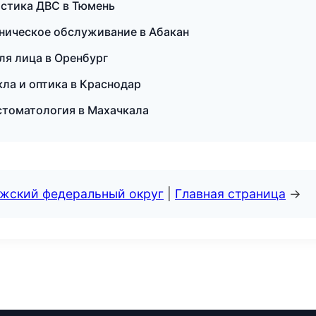
остика ДВС в Тюмень
ехническое обслуживание в Абакан
ля лица в Оренбург
кла и оптика в Краснодар
 стоматология в Махачкала
лжский федеральный округ
|
Главная страница
→