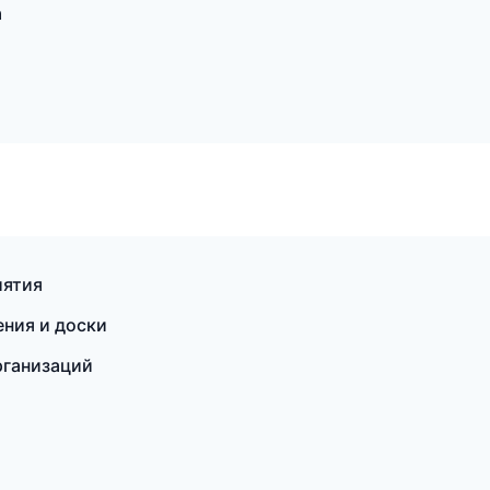
а
иятия
ения и доски
рганизаций