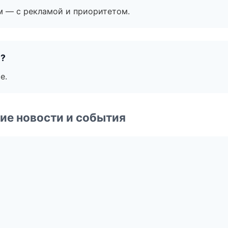
м — с рекламой и приоритетом.
е?
е.
ие новости и события