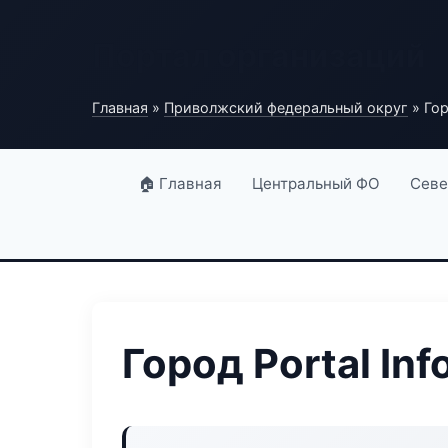
Портал организаций
Главная
»
Приволжский федеральный округ
» Гор
🏠 Главная
Центральный ФО
Севе
Город Portal Inf