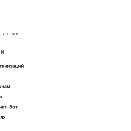
, аптеки
ми
ганизаций
онам
и
чат-бот
иях