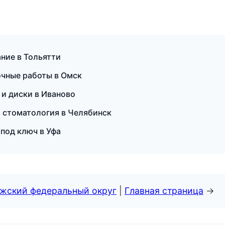
ание в Тольятти
очные работы в Омск
и диски в Иваново
я стоматология в Челябинск
 под ключ в Уфа
лжский федеральный округ
|
Главная страница
→