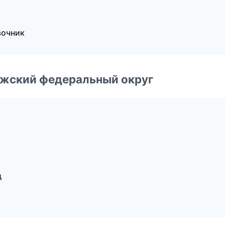
вочник
лжский федеральный округ
д