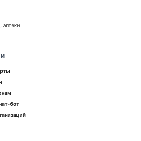
, аптеки
ми
арты
и
онам
чат-бот
ганизаций