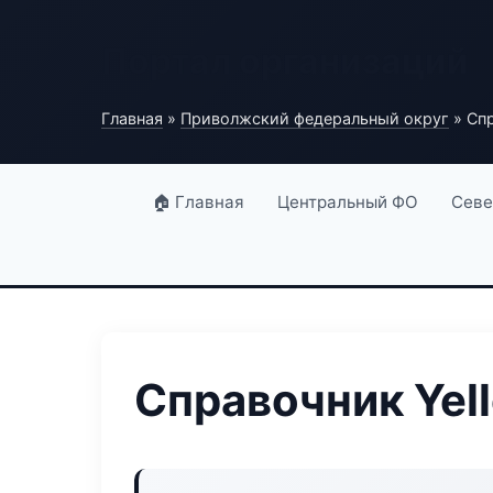
Портал организаций
Главная
»
Приволжский федеральный округ
» Спр
🏠 Главная
Центральный ФО
Севе
Справочник Yell