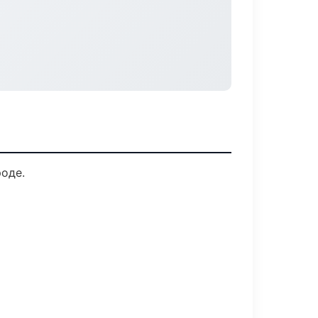
роде.