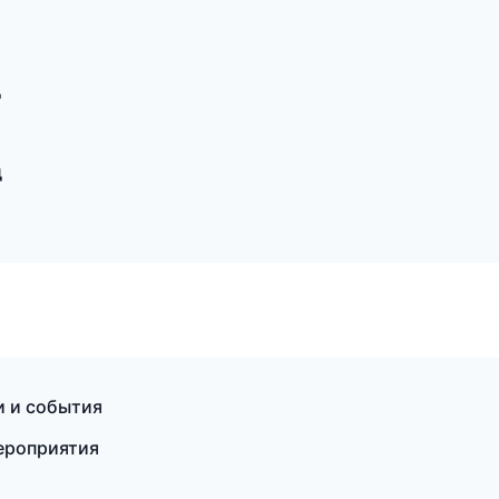
д
д
ти и события
мероприятия