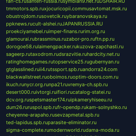
fan-cs.ru
santeh-russia.ru
symbian9.net.ru
DSHAIR.RU
tmmotors.spb.ru
xjocuricopii.com
musavtomat.msk.ru
obustrojdom.ru
sovetcik.ru
ybaranovskaya.ru
ppknews.ru
cult-alshei.ru
JAPANRUSSIA.RU
proekciyamebel.ru
imper-finans.ru
rim.org.ru
glamourai.ru
brassminus.ru
zabor-pro.ru
ftn.pp.ru
dorogoe58.ru
laimengpacker.ru
kuzova-zapchasti.ru
sageerp.ru
taxodrom.ru
dsrazvitie.ru
hardcity.net.ru
ratinghomegames.ru
topservice25.ru
gubernyan.ru
gtglasslined.ru
ii4.ru
tssport.spb.ru
andorra24.com
blackwallstreet.ru
oboimos.ru
optim-doors.com.ru
ikuch.ru
nycr.org.ru
npa21.ru
vremya-ch.spb.ru
desert000.ru
ivtorgi.ru
ifiori.ru
catalog-statei.ru
dcv.org.ru
spetsmaster174.ru
ipkameryhiseeu.ru
dum26.ru
ruspol.spb.ru
fr-opendp.ru
kam-solnyshko.ru
cheyenne-arapaho.ru
sevzapmetal.spb.ru
ted-lapidus.spb.ru
parasite-eliminator.ru
sigma-complete.ru
modernworld.ru
dama-moda.ru