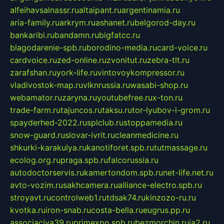
alfeihavsalnassr.ru
altaipant.ru
argentinamia.ru
aria-family.ru
arkrym.ru
ashanet.ru
belgorod-day.ru
bankaribi.ru
bandamn.ru
bigfatcc.ru
blagodarenie-spb.ru
borodino-media.ru
card-voice.ru
cardvoice.ru
zed-online.ru
zvonitut.ru
zebra-tlt.ru
zarafshan.ru
york-life.ru
vintovoykompressor.ru
vladivostok-map.ru
vlknrussia.ru
wasabi-shop.ru
webamator.ru
zaryna.ru
youtubefree.ru
x-ton.ru
trade-farm.ru
tajuncos.ru
taksu.ru
tor-lyubov-i-grom.ru
spayderhed-2022.ru
splclub.ru
stoppamedia.ru
snow-guard.ru
slovar-ivrit.ru
cleanmedicine.ru
shkurki-karakulya.ru
kanotiforet.spb.ru
tutmassage.ru
ecolog.org.ru
praga.spb.ru
falcorussia.ru
autodoctorservis.ru
kamertondom.spb.ru
net-life.net.ru
avto-vozim.ru
sakhcamera.ru
alliance-electro.spb.ru
stroyavt.ru
controlweb1.ru
tdsak74.ru
kinzozo-ru.ru
kvotka.ru
iron-snab.ru
costa-bella.ru
eugrus.pp.ru
associaciya39.ru
primexpo.spb.ru
bezmorchin.ru
ia2.ru