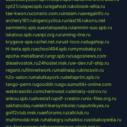
cpt21.ru
ispecspb.ru
regahost.ru
kolosok-elita.ru
tae-kwon.ru
consrio.com.ru
insiam.ru
avegainfo.ru
archery161.ru
bigencyclica.ru
vlast16.ru
korru.net
sarmiento.spb.su
extelopedia.ru
lammin-suo.spb.ru
iskatour.spb.ru
snpi.org.ru
running-line.ru
krygeva-spa.ru
chel.net.ru
rust-loco.ru
dugshop.ru
hl-beta.spb.ru
school494.spb.ru
mymubaby.ru
epoha-metalband.ru
ngr.spb.ru
rusgosnews.com
dieselvostok.ru
24hostel.msk.ru
w-dev.ru
f-ship.ru
regsmi.ru
filmnetwork.ru
malinasp.ru
kinosvin.ru
h2o-salon.ru
malutkayork.ru
deltaprim.spb.ru
tango-perm.ru
gooddir.ru
sgv.su
multiki-online.com
webkrasotki.com
cherinvest.ru
detskiy-ostrov.ru
ankou.spb.ru
alvesta1.ru
pdf-creator.ru
nix-files.org.ru
sakhatoday.ru
elektrikersymboler.ru
sputnikyes.ru
golf2club.msk.ru
aeforums.ru
zallclub.ru
multimodal.msk.ru
habaigry.ru
haikko.ru
sobakopedia.ru
isz-fest.ru
ewnc.info
screensaver-clock.net.ru