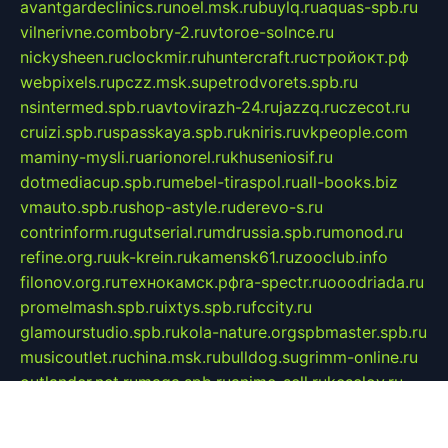
avantgardeclinics.ru
noel.msk.ru
buylq.ru
aquas-spb.ru
vilnerivne.com
bobry-2.ru
vtoroe-solnce.ru
nickysheen.ru
clockmir.ru
huntercraft.ru
стройокт.рф
webpixels.ru
pczz.msk.su
petrodvorets.spb.ru
nsintermed.spb.ru
avtovirazh-24.ru
jazzq.ru
czecot.ru
cruizi.spb.ru
spasskaya.spb.ru
kniris.ru
vkpeople.com
maminy-mysli.ru
arionorel.ru
khuseniosif.ru
dotmediacup.spb.ru
mebel-tiraspol.ru
all-books.biz
vmauto.spb.ru
shop-astyle.ru
derevo-s.ru
contrinform.ru
gutserial.ru
mdrussia.spb.ru
monod.ru
refine.org.ru
uk-krein.ru
kamensk61.ru
zooclub.info
filonov.org.ru
технокамск.рф
ra-spectr.ru
ooodriada.ru
promelmash.spb.ru
ixtys.spb.ru
fccity.ru
glamourstudio.spb.ru
kola-nature.org
spbmaster.spb.ru
musicoutlet.ru
china.msk.ru
bulldog.su
grimm-online.ru
outlander.net.ru
maga.spb.ru
anime-sell.ru
keseloy.ru
газприборсервис.рф
karmin.spb.ru
shekswood.ru
tischlermebel.ru
automall66.ru
mag-vladimir.ru