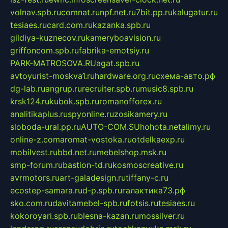
volnav.spb.ru
comnat.ru
npf.net.ru
7bit.pp.ru
kalugatur.ru
tesiaes.ru
card.com.ru
kazanka.spb.ru
gildiya-kuznecov.ru
kameryboavision.ru
griffoncom.spb.ru
fabrika-emotsiy.ru
PARK-MATROSOVA.RU
agat.spb.ru
avtoyurist-moskva1.ru
hardware.org.ru
схема-авто.рф
dg-lab.ru
angrup.ru
recruiter.spb.ru
music8.spb.ru
krsk124.ru
kubok.spb.ru
romanofforex.ru
analitikaplus.ru
spyonline.ru
zosikamery.ru
sloboda-ural.pp.ru
AUTO-COM.SU
hohota.net
alimy.ru
online-z.com
aromat-vostoka.ru
otdelkaexp.ru
mobilvest.ru
bbd.net.ru
mebelshop.msk.ru
smp-forum.ru
bastion-td.ru
kosmoscreative.ru
avrmotors.ru
art-galadesign.ru
tiffany-c.ru
ecostep-samara.ru
d-p.spb.ru
галактика73.рф
sko.com.ru
davitamebel-spb.ru
fotsis.ru
tesiaes.ru
kokoroyari.spb.ru
blesna-kazan.ru
mossilver.ru