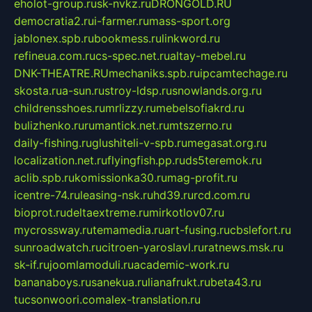
eholot-group.ru
sk-nvkz.ru
DRONGOLD.RU
democratia2.ru
i-farmer.ru
mass-sport.org
jablonex.spb.ru
bookmess.ru
linkword.ru
refineua.com.ru
cs-spec.net.ru
altay-mebel.ru
DNK-THEATRE.RU
mechaniks.spb.ru
ipcamtechage.ru
skosta.ru
a-sun.ru
stroy-ldsp.ru
snowlands.org.ru
childrensshoes.ru
mrlizzy.ru
mebelsofiakrd.ru
bulizhenko.ru
rumantick.net.ru
mtszerno.ru
daily-fishing.ru
glushiteli-v-spb.ru
megasat.org.ru
localization.net.ru
flyingfish.pp.ru
ds5teremok.ru
aclib.spb.ru
komissionka30.ru
mag-profit.ru
icentre-74.ru
leasing-nsk.ru
hd39.ru
rcd.com.ru
bioprot.ru
deltaextreme.ru
mirkotlov07.ru
mycrossway.ru
temamedia.ru
art-fusing.ru
cbslefort.ru
sunroadwatch.ru
citroen-yaroslavl.ru
ratnews.msk.ru
sk-if.ru
joomlamoduli.ru
academic-work.ru
bananaboys.ru
sanekua.ru
lianafrukt.ru
beta43.ru
tucsonwoori.com
alex-translation.ru