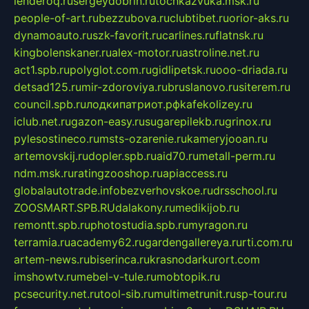
lenderoq.ru
sergeydobrin.ru
tochkazvuka.msk.ru
people-of-art.ru
bezzubova.ru
clubtibet.ru
orior-aks.ru
dynamoauto.ru
szk-favorit.ru
carlines.ru
flatnsk.ru
kingbolenskaner.ru
alex-motor.ru
astroline.net.ru
act1.spb.ru
polyglot.com.ru
gidlipetsk.ru
ooo-driada.ru
detsad125.ru
mir-zdoroviya.ru
bruslanovo.ru
siterem.ru
council.spb.ru
лодкипатриот.рф
kafekolizey.ru
iclub.net.ru
gazon-easy.ru
sugarepilekb.ru
grinox.ru
pylesostineco.ru
msts-ozarenie.ru
kameryjooan.ru
artemovskij.ru
dopler.spb.ru
aid70.ru
metall-perm.ru
ndm.msk.ru
ratingzooshop.ru
apiaccess.ru
globalautotrade.info
bezverhovskoe.ru
drsschool.ru
ZOOSMART.SPB.RU
dalakony.ru
medikijob.ru
remontt.spb.ru
photostudia.spb.ru
myragon.ru
terramia.ru
academy62.ru
gardengallereya.ru
rti.com.ru
artem-news.ru
biserinca.ru
krasnodarkurort.com
imshowtv.ru
mebel-v-tule.ru
mobtopik.ru
pcsecurity.net.ru
tool-sib.ru
multimetrunit.ru
sp-tour.ru