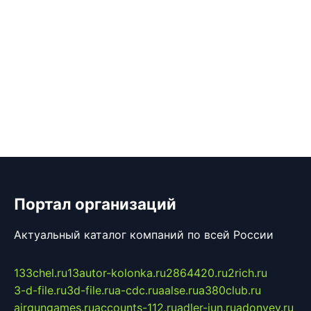
Портал организаций
Актуальный каталог компаний по всей России
133chel.ru
13autor-kolonka.ru
2864420.ru
2rich.ru
3-d-file.ru
3d-file.ru
a-cdc.ru
aalse.ru
a380club.ru
airgungames.ru
accounts-112.ru
adler-jun.ru
adonyev.ru