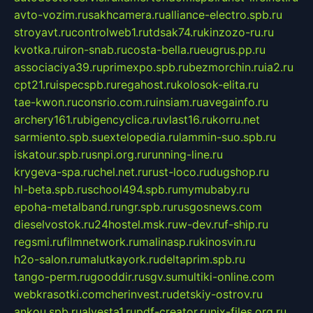
avto-vozim.ru
sakhcamera.ru
alliance-electro.spb.ru
stroyavt.ru
controlweb1.ru
tdsak74.ru
kinzozo-ru.ru
kvotka.ru
iron-snab.ru
costa-bella.ru
eugrus.pp.ru
associaciya39.ru
primexpo.spb.ru
bezmorchin.ru
ia2.ru
cpt21.ru
ispecspb.ru
regahost.ru
kolosok-elita.ru
tae-kwon.ru
consrio.com.ru
insiam.ru
avegainfo.ru
archery161.ru
bigencyclica.ru
vlast16.ru
korru.net
sarmiento.spb.su
extelopedia.ru
lammin-suo.spb.ru
iskatour.spb.ru
snpi.org.ru
running-line.ru
krygeva-spa.ru
chel.net.ru
rust-loco.ru
dugshop.ru
hl-beta.spb.ru
school494.spb.ru
mymubaby.ru
epoha-metalband.ru
ngr.spb.ru
rusgosnews.com
dieselvostok.ru
24hostel.msk.ru
w-dev.ru
f-ship.ru
regsmi.ru
filmnetwork.ru
malinasp.ru
kinosvin.ru
h2o-salon.ru
malutkayork.ru
deltaprim.spb.ru
tango-perm.ru
gooddir.ru
sgv.su
multiki-online.com
webkrasotki.com
cherinvest.ru
detskiy-ostrov.ru
ankou.spb.ru
alvesta1.ru
pdf-creator.ru
nix-files.org.ru