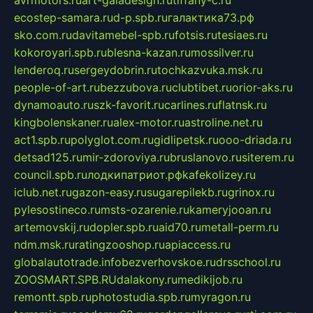
avrmotors.ru
art-galadesign.ru
tiffany-c.ru
ecostep-samara.ru
d-p.spb.ru
галактика73.рф
sko.com.ru
davitamebel-spb.ru
fotsis.ru
tesiaes.ru
kokoroyari.spb.ru
blesna-kazan.ru
mossilver.ru
lenderoq.ru
sergeydobrin.ru
tochkazvuka.msk.ru
people-of-art.ru
bezzubova.ru
clubtibet.ru
orior-aks.ru
dynamoauto.ru
szk-favorit.ru
carlines.ru
flatnsk.ru
kingbolenskaner.ru
alex-motor.ru
astroline.net.ru
act1.spb.ru
polyglot.com.ru
gidlipetsk.ru
ooo-driada.ru
detsad125.ru
mir-zdoroviya.ru
bruslanovo.ru
siterem.ru
council.spb.ru
лодкипатриот.рф
kafekolizey.ru
iclub.net.ru
gazon-easy.ru
sugarepilekb.ru
grinox.ru
pylesostineco.ru
msts-ozarenie.ru
kameryjooan.ru
artemovskij.ru
dopler.spb.ru
aid70.ru
metall-perm.ru
ndm.msk.ru
ratingzooshop.ru
apiaccess.ru
globalautotrade.info
bezverhovskoe.ru
drsschool.ru
ZOOSMART.SPB.RU
dalakony.ru
medikijob.ru
remontt.spb.ru
photostudia.spb.ru
myragon.ru