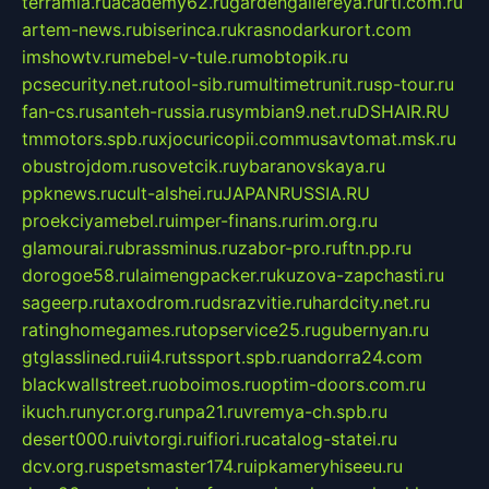
terramia.ru
academy62.ru
gardengallereya.ru
rti.com.ru
artem-news.ru
biserinca.ru
krasnodarkurort.com
imshowtv.ru
mebel-v-tule.ru
mobtopik.ru
pcsecurity.net.ru
tool-sib.ru
multimetrunit.ru
sp-tour.ru
fan-cs.ru
santeh-russia.ru
symbian9.net.ru
DSHAIR.RU
tmmotors.spb.ru
xjocuricopii.com
musavtomat.msk.ru
obustrojdom.ru
sovetcik.ru
ybaranovskaya.ru
ppknews.ru
cult-alshei.ru
JAPANRUSSIA.RU
proekciyamebel.ru
imper-finans.ru
rim.org.ru
glamourai.ru
brassminus.ru
zabor-pro.ru
ftn.pp.ru
dorogoe58.ru
laimengpacker.ru
kuzova-zapchasti.ru
sageerp.ru
taxodrom.ru
dsrazvitie.ru
hardcity.net.ru
ratinghomegames.ru
topservice25.ru
gubernyan.ru
gtglasslined.ru
ii4.ru
tssport.spb.ru
andorra24.com
blackwallstreet.ru
oboimos.ru
optim-doors.com.ru
ikuch.ru
nycr.org.ru
npa21.ru
vremya-ch.spb.ru
desert000.ru
ivtorgi.ru
ifiori.ru
catalog-statei.ru
dcv.org.ru
spetsmaster174.ru
ipkameryhiseeu.ru