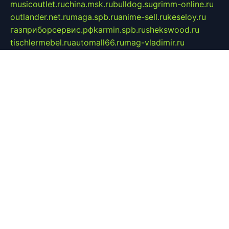
musicoutlet.ru
china.msk.ru
bulldog.su
grimm-online.ru
outlander.net.ru
maga.spb.ru
anime-sell.ru
keseloy.ru
газприборсервис.рф
karmin.spb.ru
shekswood.ru
tischlermebel.ru
automall66.ru
mag-vladimir.ru
yardbar.ru
kiwitour.spb.ru
indesign.com.ru
freestylemebel.ru
bany-samara.ru
rsei.ru
naidisvoyput.ru
mgsn-invest.ru
ipkamerasannce.ru
alicante-house.ru
ibelka74.ru
cozyhouse.info
vlkargalev-studio.ru
700mb.ru
figura-ufa.ru
alina-live.ru
belarusiannews.ru
womenknow.ru
dos-vniimk.ru
sega.net.ru
dv.net.ru
phenomenonsofhistory.com
telesputnik.net.ru
wall.pp.ru
pylesosroidmi.ru
gtc-clan.ru
cligs.ru
bibikazap.ru
popova.org.ru
netwhistler.spb.ru
bellvil.ru
bonzon.ru
iss-vladik.ru
defiparis.net.ru
las-gryzas.ru
amku.ru
electednews.spb.ru
feather.org.ru
spar72.ru
tankiigri.ru
dominus.com.ru
ibtree.ru
sanykool.pp.ru
unixlib.org.ru
menatep.spb.ru
gartenterrassen.ru
printeka.ru