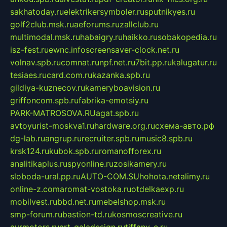
sakhatoday.ru
elektrikersymboler.ru
sputnikyes.ru
golf2club.msk.ru
aeforums.ru
zallclub.ru
multimodal.msk.ru
habaigry.ru
haikko.ru
sobakopedia.ru
isz-fest.ru
ewnc.info
screensaver-clock.net.ru
volnav.spb.ru
comnat.ru
npf.net.ru
7bit.pp.ru
kalugatur.ru
tesiaes.ru
card.com.ru
kazanka.spb.ru
gildiya-kuznecov.ru
kameryboavision.ru
griffoncom.spb.ru
fabrika-emotsiy.ru
PARK-MATROSOVA.RU
agat.spb.ru
avtoyurist-moskva1.ru
hardware.org.ru
схема-авто.рф
dg-lab.ru
angrup.ru
recruiter.spb.ru
music8.spb.ru
krsk124.ru
kubok.spb.ru
romanofforex.ru
analitikaplus.ru
spyonline.ru
zosikamery.ru
sloboda-ural.pp.ru
AUTO-COM.SU
hohota.net
alimy.ru
online-z.com
aromat-vostoka.ru
otdelkaexp.ru
mobilvest.ru
bbd.net.ru
mebelshop.msk.ru
smp-forum.ru
bastion-td.ru
kosmoscreative.ru