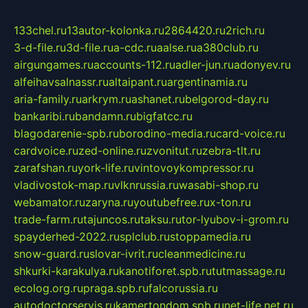
133chel.ru
13autor-kolonka.ru
2864420.ru
2rich.ru
3-d-file.ru
3d-file.ru
a-cdc.ru
aalse.ru
a380club.ru
airgungames.ru
accounts-112.ru
adler-jun.ru
adonyev.ru
alfeihavsalnassr.ru
altaipant.ru
argentinamia.ru
aria-family.ru
arkrym.ru
ashanet.ru
belgorod-day.ru
bankaribi.ru
bandamn.ru
bigfatcc.ru
blagodarenie-spb.ru
borodino-media.ru
card-voice.ru
cardvoice.ru
zed-online.ru
zvonitut.ru
zebra-tlt.ru
zarafshan.ru
york-life.ru
vintovoykompressor.ru
vladivostok-map.ru
vlknrussia.ru
wasabi-shop.ru
webamator.ru
zaryna.ru
youtubefree.ru
x-ton.ru
trade-farm.ru
tajuncos.ru
taksu.ru
tor-lyubov-i-grom.ru
spayderhed-2022.ru
splclub.ru
stoppamedia.ru
snow-guard.ru
slovar-ivrit.ru
cleanmedicine.ru
shkurki-karakulya.ru
kanotiforet.spb.ru
tutmassage.ru
ecolog.org.ru
praga.spb.ru
falcorussia.ru
autodoctorservis.ru
kamertondom.spb.ru
net-life.net.ru