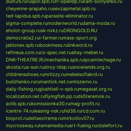
dum26.ru
ruspol.spb.ru
fr-opendp.ru
kam-solnyshko.ru
cheyenne-arapaho.ru
sevzapmetal.spb.ru
ted-lapidus.spb.ru
parasite-eliminator.ru
sigma-complete.ru
modernworld.ru
dama-moda.ru
eholot-group.ru
sk-nvkz.ru
DRONGOLD.RU
democratia2.ru
i-farmer.ru
mass-sport.org
jablonex.spb.ru
bookmess.ru
linkword.ru
refineua.com.ru
cs-spec.net.ru
altay-mebel.ru
DNK-THEATRE.RU
mechaniks.spb.ru
ipcamtechage.ru
skosta.ru
a-sun.ru
stroy-ldsp.ru
snowlands.org.ru
childrensshoes.ru
mrlizzy.ru
mebelsofiakrd.ru
bulizhenko.ru
rumantick.net.ru
mtszerno.ru
daily-fishing.ru
glushiteli-v-spb.ru
megasat.org.ru
localization.net.ru
flyingfish.pp.ru
ds5teremok.ru
aclib.spb.ru
komissionka30.ru
mag-profit.ru
icentre-74.ru
leasing-nsk.ru
hd39.ru
rcd.com.ru
bioprot.ru
deltaextreme.ru
mirkotlov07.ru
mycrossway.ru
temamedia.ru
art-fusing.ru
cbslefort.ru