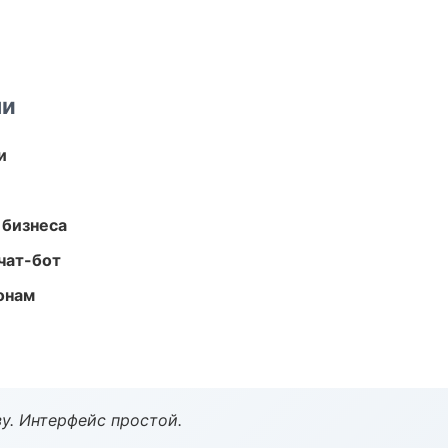
ми
и
 бизнеса
чат-бот
онам
у. Интерфейс простой.