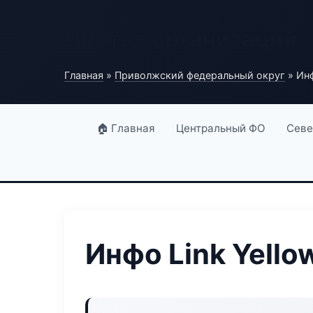
Портал организаций
Главная
»
Приволжский федеральный округ
» Инф
🏠 Главная
Центральный ФО
Севе
Инфо Link Yello