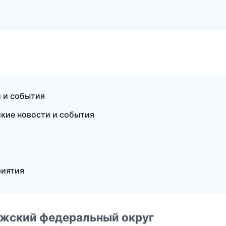
и и события
ские новости и события
риятия
лжский федеральный округ