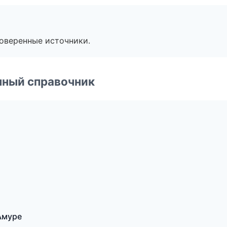
роверенные источники.
нный справочник
Амуре