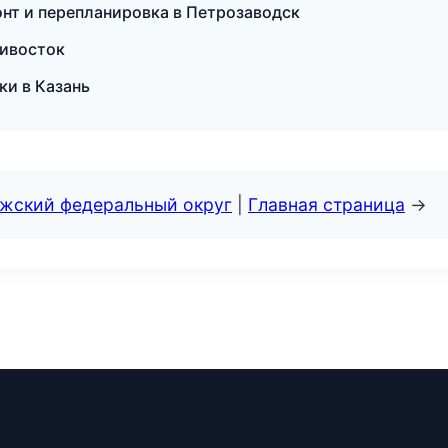
онт и перепланировка в Петрозаводск
дивосток
тки в Казань
лжский федеральный округ
|
Главная страница
→