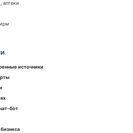
, аптеки
фирм
ми
еренные источники
арты
и
иях
чат-бот
 бизнеса