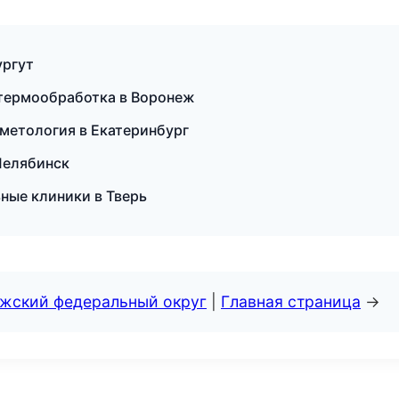
ургут
 термообработка в Воронеж
сметология в Екатеринбург
 Челябинск
ные клиники в Тверь
лжский федеральный округ
|
Главная страница
→