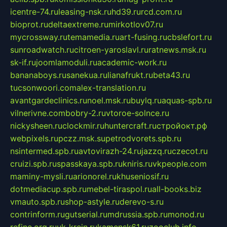
icentre-74.ru
leasing-nsk.ru
hd39.ru
rcd.com.ru
bioprot.ru
deltaextreme.ru
mirkotlov07.ru
mycrossway.ru
temamedia.ru
art-fusing.ru
cbslefort.ru
sunroadwatch.ru
citroen-yaroslavl.ru
ratnews.msk.ru
sk-if.ru
joomlamoduli.ru
academic-work.ru
bananaboys.ru
sanekua.ru
lianafrukt.ru
beta43.ru
tucsonwoori.com
alex-translation.ru
avantgardeclinics.ru
noel.msk.ru
buylq.ru
aquas-spb.ru
vilnerivne.com
bobry-2.ru
vtoroe-solnce.ru
nickysheen.ru
clockmir.ru
huntercraft.ru
стройокт.рф
webpixels.ru
pczz.msk.su
petrodvorets.spb.ru
nsintermed.spb.ru
avtovirazh-24.ru
jazzq.ru
czecot.ru
cruizi.spb.ru
spasskaya.spb.ru
kniris.ru
vkpeople.com
maminy-mysli.ru
arionorel.ru
khuseniosif.ru
dotmediacup.spb.ru
mebel-tiraspol.ru
all-books.biz
vmauto.spb.ru
shop-astyle.ru
derevo-s.ru
contrinform.ru
gutserial.ru
mdrussia.spb.ru
monod.ru