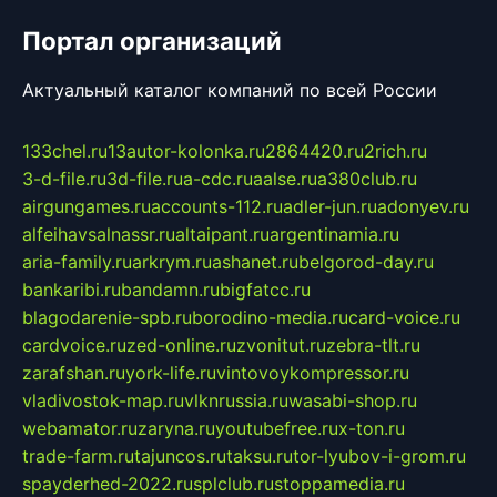
Портал организаций
Актуальный каталог компаний по всей России
133chel.ru
13autor-kolonka.ru
2864420.ru
2rich.ru
3-d-file.ru
3d-file.ru
a-cdc.ru
aalse.ru
a380club.ru
airgungames.ru
accounts-112.ru
adler-jun.ru
adonyev.ru
alfeihavsalnassr.ru
altaipant.ru
argentinamia.ru
aria-family.ru
arkrym.ru
ashanet.ru
belgorod-day.ru
bankaribi.ru
bandamn.ru
bigfatcc.ru
blagodarenie-spb.ru
borodino-media.ru
card-voice.ru
cardvoice.ru
zed-online.ru
zvonitut.ru
zebra-tlt.ru
zarafshan.ru
york-life.ru
vintovoykompressor.ru
vladivostok-map.ru
vlknrussia.ru
wasabi-shop.ru
webamator.ru
zaryna.ru
youtubefree.ru
x-ton.ru
trade-farm.ru
tajuncos.ru
taksu.ru
tor-lyubov-i-grom.ru
spayderhed-2022.ru
splclub.ru
stoppamedia.ru