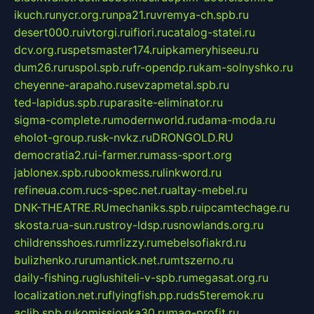
ikuch.ru
nycr.org.ru
npa21.ru
vremya-ch.spb.ru
desert000.ru
ivtorgi.ru
ifiori.ru
catalog-statei.ru
dcv.org.ru
spetsmaster174.ru
ipkameryhiseeu.ru
dum26.ru
ruspol.spb.ru
fr-opendp.ru
kam-solnyshko.ru
cheyenne-arapaho.ru
sevzapmetal.spb.ru
ted-lapidus.spb.ru
parasite-eliminator.ru
sigma-complete.ru
modernworld.ru
dama-moda.ru
eholot-group.ru
sk-nvkz.ru
DRONGOLD.RU
democratia2.ru
i-farmer.ru
mass-sport.org
jablonex.spb.ru
bookmess.ru
linkword.ru
refineua.com.ru
cs-spec.net.ru
altay-mebel.ru
DNK-THEATRE.RU
mechaniks.spb.ru
ipcamtechage.ru
skosta.ru
a-sun.ru
stroy-ldsp.ru
snowlands.org.ru
childrensshoes.ru
mrlizzy.ru
mebelsofiakrd.ru
bulizhenko.ru
rumantick.net.ru
mtszerno.ru
daily-fishing.ru
glushiteli-v-spb.ru
megasat.org.ru
localization.net.ru
flyingfish.pp.ru
ds5teremok.ru
aclib.spb.ru
komissionka30.ru
mag-profit.ru