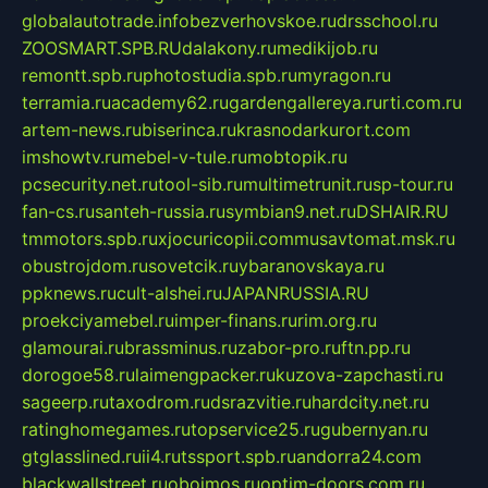
globalautotrade.info
bezverhovskoe.ru
drsschool.ru
ZOOSMART.SPB.RU
dalakony.ru
medikijob.ru
remontt.spb.ru
photostudia.spb.ru
myragon.ru
terramia.ru
academy62.ru
gardengallereya.ru
rti.com.ru
artem-news.ru
biserinca.ru
krasnodarkurort.com
imshowtv.ru
mebel-v-tule.ru
mobtopik.ru
pcsecurity.net.ru
tool-sib.ru
multimetrunit.ru
sp-tour.ru
fan-cs.ru
santeh-russia.ru
symbian9.net.ru
DSHAIR.RU
tmmotors.spb.ru
xjocuricopii.com
musavtomat.msk.ru
obustrojdom.ru
sovetcik.ru
ybaranovskaya.ru
ppknews.ru
cult-alshei.ru
JAPANRUSSIA.RU
proekciyamebel.ru
imper-finans.ru
rim.org.ru
glamourai.ru
brassminus.ru
zabor-pro.ru
ftn.pp.ru
dorogoe58.ru
laimengpacker.ru
kuzova-zapchasti.ru
sageerp.ru
taxodrom.ru
dsrazvitie.ru
hardcity.net.ru
ratinghomegames.ru
topservice25.ru
gubernyan.ru
gtglasslined.ru
ii4.ru
tssport.spb.ru
andorra24.com
blackwallstreet.ru
oboimos.ru
optim-doors.com.ru