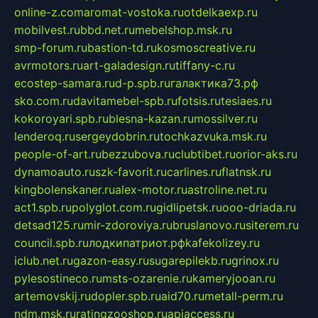
online-z.com
aromat-vostoka.ru
otdelkaexp.ru
mobilvest.ru
bbd.net.ru
mebelshop.msk.ru
smp-forum.ru
bastion-td.ru
kosmoscreative.ru
avrmotors.ru
art-galadesign.ru
tiffany-c.ru
ecostep-samara.ru
d-p.spb.ru
галактика73.рф
sko.com.ru
davitamebel-spb.ru
fotsis.ru
tesiaes.ru
kokoroyari.spb.ru
blesna-kazan.ru
mossilver.ru
lenderoq.ru
sergeydobrin.ru
tochkazvuka.msk.ru
people-of-art.ru
bezzubova.ru
clubtibet.ru
orior-aks.ru
dynamoauto.ru
szk-favorit.ru
carlines.ru
flatnsk.ru
kingbolenskaner.ru
alex-motor.ru
astroline.net.ru
act1.spb.ru
polyglot.com.ru
gidlipetsk.ru
ooo-driada.ru
detsad125.ru
mir-zdoroviya.ru
bruslanovo.ru
siterem.ru
council.spb.ru
лодкипатриот.рф
kafekolizey.ru
iclub.net.ru
gazon-easy.ru
sugarepilekb.ru
grinox.ru
pylesostineco.ru
msts-ozarenie.ru
kameryjooan.ru
artemovskij.ru
dopler.spb.ru
aid70.ru
metall-perm.ru
ndm.msk.ru
ratingzooshop.ru
apiaccess.ru