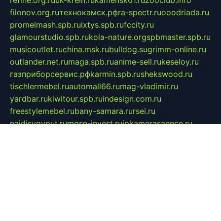
refine.org.ru
uk-krein.ru
kamensk61.ru
zooclub.info
filonov.org.ru
технокамск.рф
ra-spectr.ru
ooodriada.ru
promelmash.spb.ru
ixtys.spb.ru
fccity.ru
glamourstudio.spb.ru
kola-nature.org
spbmaster.spb.ru
musicoutlet.ru
china.msk.ru
bulldog.su
grimm-online.ru
outlander.net.ru
maga.spb.ru
anime-sell.ru
keseloy.ru
газприборсервис.рф
karmin.spb.ru
shekswood.ru
tischlermebel.ru
automall66.ru
mag-vladimir.ru
yardbar.ru
kiwitour.spb.ru
indesign.com.ru
freestylemebel.ru
bany-samara.ru
rsei.ru
naidisvoyput.ru
mgsn-invest.ru
ipkamerasannce.ru
alicante-house.ru
ibelka74.ru
cozyhouse.info
vlkargalev-studio.ru
700mb.ru
figura-ufa.ru
alina-live.ru
belarusiannews.ru
womenknow.ru
dos-vniimk.ru
sega.net.ru
dv.net.ru
phenomenonsofhistory.com
telesputnik.net.ru
wall.pp.ru
pylesosroidmi.ru
gtc-clan.ru
cligs.ru
bibikazap.ru
popova.org.ru
netwhistler.spb.ru
bellvil.ru
bonzon.ru
iss-vladik.ru