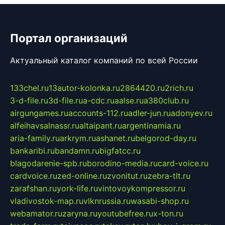
Портал организаций
Актуальный каталог компаний по всей России
133chel.ru
13autor-kolonka.ru
2864420.ru
2rich.ru
3-d-file.ru
3d-file.ru
a-cdc.ru
aalse.ru
a380club.ru
airgungames.ru
accounts-112.ru
adler-jun.ru
adonyev.ru
alfeihavsalnassr.ru
altaipant.ru
argentinamia.ru
aria-family.ru
arkrym.ru
ashanet.ru
belgorod-day.ru
bankaribi.ru
bandamn.ru
bigfatcc.ru
blagodarenie-spb.ru
borodino-media.ru
card-voice.ru
cardvoice.ru
zed-online.ru
zvonitut.ru
zebra-tlt.ru
zarafshan.ru
york-life.ru
vintovoykompressor.ru
vladivostok-map.ru
vlknrussia.ru
wasabi-shop.ru
webamator.ru
zaryna.ru
youtubefree.ru
x-ton.ru