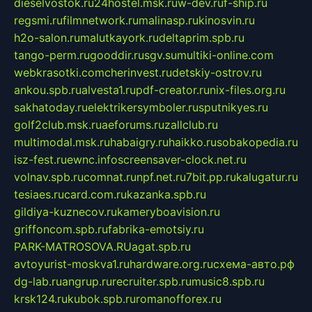
dieselvostok.ru
24hostel.msk.ru
w-dev.ru
f-ship.ru
regsmi.ru
filmnetwork.ru
malinasp.ru
kinosvin.ru
h2o-salon.ru
malutkayork.ru
deltaprim.spb.ru
tango-perm.ru
gooddir.ru
sgv.su
multiki-online.com
webkrasotki.com
cherinvest.ru
detskiy-ostrov.ru
ankou.spb.ru
alvesta1.ru
pdf-creator.ru
nix-files.org.ru
sakhatoday.ru
elektrikersymboler.ru
sputnikyes.ru
golf2club.msk.ru
aeforums.ru
zallclub.ru
multimodal.msk.ru
habaigry.ru
haikko.ru
sobakopedia.ru
isz-fest.ru
ewnc.info
screensaver-clock.net.ru
volnav.spb.ru
comnat.ru
npf.net.ru
7bit.pp.ru
kalugatur.ru
tesiaes.ru
card.com.ru
kazanka.spb.ru
gildiya-kuznecov.ru
kameryboavision.ru
griffoncom.spb.ru
fabrika-emotsiy.ru
PARK-MATROSOVA.RU
agat.spb.ru
avtoyurist-moskva1.ru
hardware.org.ru
схема-авто.рф
dg-lab.ru
angrup.ru
recruiter.spb.ru
music8.spb.ru
krsk124.ru
kubok.spb.ru
romanofforex.ru