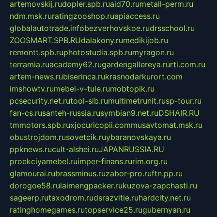
artemovskij.ru
dopler.spb.ru
aid70.ru
metall-perm.ru
ndm.msk.ru
ratingzooshop.ru
apiaccess.ru
globalautotrade.info
bezverhovskoe.ru
drsschool.ru
ZOOSMART.SPB.RU
dalakony.ru
medikijob.ru
remontt.spb.ru
photostudia.spb.ru
myragon.ru
terramia.ru
academy62.ru
gardengallereya.ru
rti.com.ru
artem-news.ru
biserinca.ru
krasnodarkurort.com
imshowtv.ru
mebel-v-tule.ru
mobtopik.ru
pcsecurity.net.ru
tool-sib.ru
multimetrunit.ru
sp-tour.ru
fan-cs.ru
santeh-russia.ru
symbian9.net.ru
DSHAIR.RU
tmmotors.spb.ru
xjocuricopii.com
musavtomat.msk.ru
obustrojdom.ru
sovetcik.ru
ybaranovskaya.ru
ppknews.ru
cult-alshei.ru
JAPANRUSSIA.RU
proekciyamebel.ru
imper-finans.ru
rim.org.ru
glamourai.ru
brassminus.ru
zabor-pro.ru
ftn.pp.ru
dorogoe58.ru
laimengpacker.ru
kuzova-zapchasti.ru
sageerp.ru
taxodrom.ru
dsrazvitie.ru
hardcity.net.ru
ratinghomegames.ru
topservice25.ru
gubernyan.ru