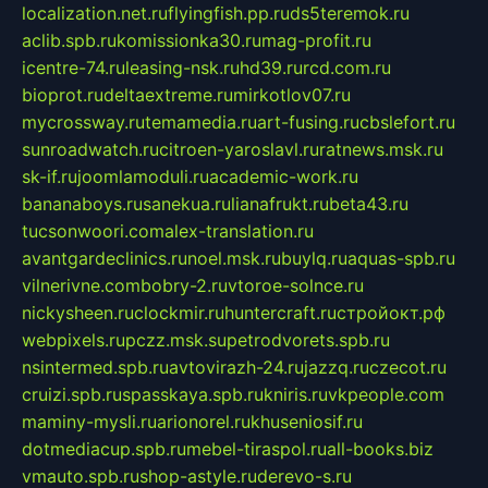
localization.net.ru
flyingfish.pp.ru
ds5teremok.ru
aclib.spb.ru
komissionka30.ru
mag-profit.ru
icentre-74.ru
leasing-nsk.ru
hd39.ru
rcd.com.ru
bioprot.ru
deltaextreme.ru
mirkotlov07.ru
mycrossway.ru
temamedia.ru
art-fusing.ru
cbslefort.ru
sunroadwatch.ru
citroen-yaroslavl.ru
ratnews.msk.ru
sk-if.ru
joomlamoduli.ru
academic-work.ru
bananaboys.ru
sanekua.ru
lianafrukt.ru
beta43.ru
tucsonwoori.com
alex-translation.ru
avantgardeclinics.ru
noel.msk.ru
buylq.ru
aquas-spb.ru
vilnerivne.com
bobry-2.ru
vtoroe-solnce.ru
nickysheen.ru
clockmir.ru
huntercraft.ru
стройокт.рф
webpixels.ru
pczz.msk.su
petrodvorets.spb.ru
nsintermed.spb.ru
avtovirazh-24.ru
jazzq.ru
czecot.ru
cruizi.spb.ru
spasskaya.spb.ru
kniris.ru
vkpeople.com
maminy-mysli.ru
arionorel.ru
khuseniosif.ru
dotmediacup.spb.ru
mebel-tiraspol.ru
all-books.biz
vmauto.spb.ru
shop-astyle.ru
derevo-s.ru