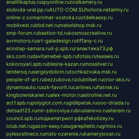
analitikaplus.ru
spyonline.ru
zosikamery.ru
sloboda-ural.pp.ru
AUTO-COM.SU
hohota.net
alimy.ru
online-z.com
aromat-vostoka.ru
otdelkaexp.ru
mobilvest.ru
bbd.net.ru
mebelshop.msk.ru
smp-forum.ru
bastion-td.ru
kosmoscreative.ru
avrmotors.ru
art-galadesign.ru
tiffany-c.ru
ecostep-samara.ru
d-p.spb.ru
галактика73.рф
sko.com.ru
davitamebel-spb.ru
fotsis.ru
tesiaes.ru
kokoroyari.spb.ru
blesna-kazan.ru
mossilver.ru
lenderoq.ru
sergeydobrin.ru
tochkazvuka.msk.ru
people-of-art.ru
bezzubova.ru
clubtibet.ru
orior-aks.ru
dynamoauto.ru
szk-favorit.ru
carlines.ru
flatnsk.ru
kingbolenskaner.ru
alex-motor.ru
astroline.net.ru
act1.spb.ru
polyglot.com.ru
gidlipetsk.ru
ooo-driada.ru
detsad125.ru
mir-zdoroviya.ru
bruslanovo.ru
siterem.ru
council.spb.ru
лодкипатриот.рф
kafekolizey.ru
iclub.net.ru
gazon-easy.ru
sugarepilekb.ru
grinox.ru
pylesostineco.ru
msts-ozarenie.ru
kameryjooan.ru