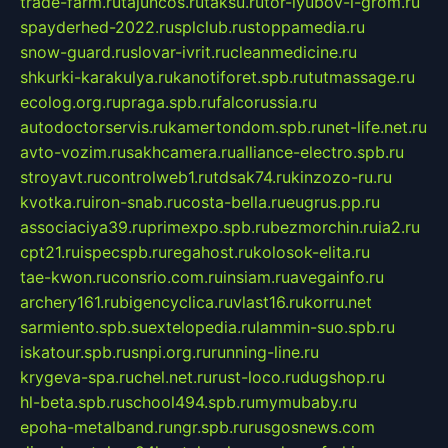
trade-farm.ru
tajuncos.ru
taksu.ru
tor-lyubov-i-grom.ru
spayderhed-2022.ru
splclub.ru
stoppamedia.ru
snow-guard.ru
slovar-ivrit.ru
cleanmedicine.ru
shkurki-karakulya.ru
kanotiforet.spb.ru
tutmassage.ru
ecolog.org.ru
praga.spb.ru
falcorussia.ru
autodoctorservis.ru
kamertondom.spb.ru
net-life.net.ru
avto-vozim.ru
sakhcamera.ru
alliance-electro.spb.ru
stroyavt.ru
controlweb1.ru
tdsak74.ru
kinzozo-ru.ru
kvotka.ru
iron-snab.ru
costa-bella.ru
eugrus.pp.ru
associaciya39.ru
primexpo.spb.ru
bezmorchin.ru
ia2.ru
cpt21.ru
ispecspb.ru
regahost.ru
kolosok-elita.ru
tae-kwon.ru
consrio.com.ru
insiam.ru
avegainfo.ru
archery161.ru
bigencyclica.ru
vlast16.ru
korru.net
sarmiento.spb.su
extelopedia.ru
lammin-suo.spb.ru
iskatour.spb.ru
snpi.org.ru
running-line.ru
krygeva-spa.ru
chel.net.ru
rust-loco.ru
dugshop.ru
hl-beta.spb.ru
school494.spb.ru
mymubaby.ru
epoha-metalband.ru
ngr.spb.ru
rusgosnews.com