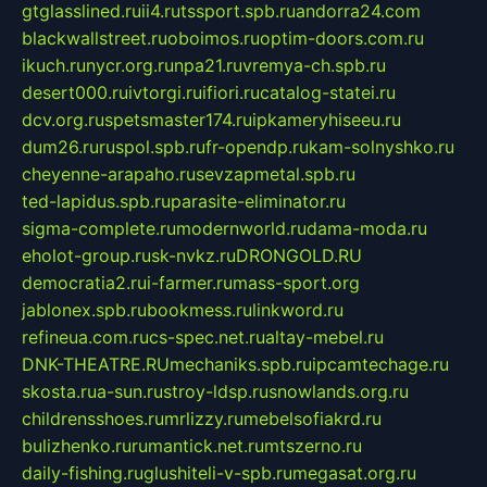
gtglasslined.ru
ii4.ru
tssport.spb.ru
andorra24.com
blackwallstreet.ru
oboimos.ru
optim-doors.com.ru
ikuch.ru
nycr.org.ru
npa21.ru
vremya-ch.spb.ru
desert000.ru
ivtorgi.ru
ifiori.ru
catalog-statei.ru
dcv.org.ru
spetsmaster174.ru
ipkameryhiseeu.ru
dum26.ru
ruspol.spb.ru
fr-opendp.ru
kam-solnyshko.ru
cheyenne-arapaho.ru
sevzapmetal.spb.ru
ted-lapidus.spb.ru
parasite-eliminator.ru
sigma-complete.ru
modernworld.ru
dama-moda.ru
eholot-group.ru
sk-nvkz.ru
DRONGOLD.RU
democratia2.ru
i-farmer.ru
mass-sport.org
jablonex.spb.ru
bookmess.ru
linkword.ru
refineua.com.ru
cs-spec.net.ru
altay-mebel.ru
DNK-THEATRE.RU
mechaniks.spb.ru
ipcamtechage.ru
skosta.ru
a-sun.ru
stroy-ldsp.ru
snowlands.org.ru
childrensshoes.ru
mrlizzy.ru
mebelsofiakrd.ru
bulizhenko.ru
rumantick.net.ru
mtszerno.ru
daily-fishing.ru
glushiteli-v-spb.ru
megasat.org.ru