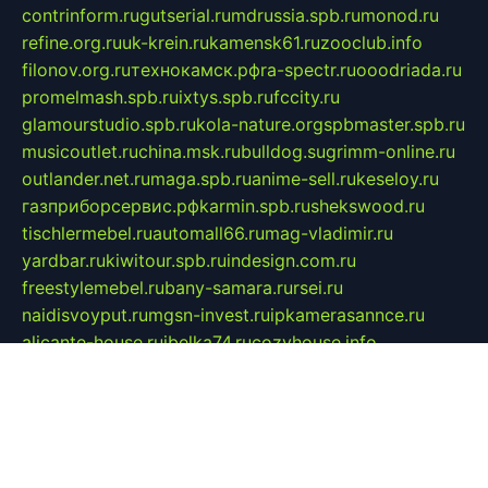
contrinform.ru
gutserial.ru
mdrussia.spb.ru
monod.ru
refine.org.ru
uk-krein.ru
kamensk61.ru
zooclub.info
filonov.org.ru
технокамск.рф
ra-spectr.ru
ooodriada.ru
promelmash.spb.ru
ixtys.spb.ru
fccity.ru
glamourstudio.spb.ru
kola-nature.org
spbmaster.spb.ru
musicoutlet.ru
china.msk.ru
bulldog.su
grimm-online.ru
outlander.net.ru
maga.spb.ru
anime-sell.ru
keseloy.ru
газприборсервис.рф
karmin.spb.ru
shekswood.ru
tischlermebel.ru
automall66.ru
mag-vladimir.ru
yardbar.ru
kiwitour.spb.ru
indesign.com.ru
freestylemebel.ru
bany-samara.ru
rsei.ru
naidisvoyput.ru
mgsn-invest.ru
ipkamerasannce.ru
alicante-house.ru
ibelka74.ru
cozyhouse.info
vlkargalev-studio.ru
700mb.ru
figura-ufa.ru
alina-live.ru
belarusiannews.ru
womenknow.ru
dos-vniimk.ru
sega.net.ru
dv.net.ru
phenomenonsofhistory.com
telesputnik.net.ru
wall.pp.ru
pylesosroidmi.ru
gtc-clan.ru
cligs.ru
bibikazap.ru
popova.org.ru