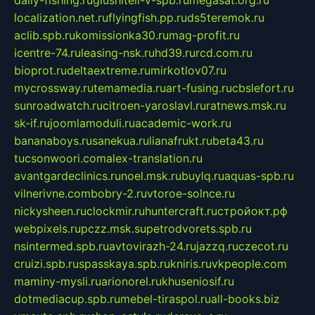
localization.net.ru
flyingfish.pp.ru
ds5teremok.ru
aclib.spb.ru
komissionka30.ru
mag-profit.ru
icentre-74.ru
leasing-nsk.ru
hd39.ru
rcd.com.ru
bioprot.ru
deltaextreme.ru
mirkotlov07.ru
mycrossway.ru
temamedia.ru
art-fusing.ru
cbslefort.ru
sunroadwatch.ru
citroen-yaroslavl.ru
ratnews.msk.ru
sk-if.ru
joomlamoduli.ru
academic-work.ru
bananaboys.ru
sanekua.ru
lianafrukt.ru
beta43.ru
tucsonwoori.com
alex-translation.ru
avantgardeclinics.ru
noel.msk.ru
buylq.ru
aquas-spb.ru
vilnerivne.com
bobry-2.ru
vtoroe-solnce.ru
nickysheen.ru
clockmir.ru
huntercraft.ru
стройокт.рф
webpixels.ru
pczz.msk.su
petrodvorets.spb.ru
nsintermed.spb.ru
avtovirazh-24.ru
jazzq.ru
czecot.ru
cruizi.spb.ru
spasskaya.spb.ru
kniris.ru
vkpeople.com
maminy-mysli.ru
arionorel.ru
khuseniosif.ru
dotmediacup.spb.ru
mebel-tiraspol.ru
all-books.biz