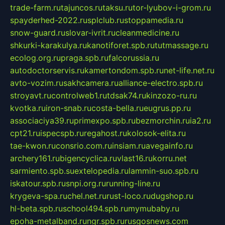
trade-farm.ru
tajuncos.ru
taksu.ru
tor-lyubov-i-grom.ru
spayderhed-2022.ru
splclub.ru
stoppamedia.ru
snow-guard.ru
slovar-ivrit.ru
cleanmedicine.ru
shkurki-karakulya.ru
kanotiforet.spb.ru
tutmassage.ru
ecolog.org.ru
praga.spb.ru
falcorussia.ru
autodoctorservis.ru
kamertondom.spb.ru
net-life.net.ru
avto-vozim.ru
sakhcamera.ru
alliance-electro.spb.ru
stroyavt.ru
controlweb1.ru
tdsak74.ru
kinzozo-ru.ru
kvotka.ru
iron-snab.ru
costa-bella.ru
eugrus.pp.ru
associaciya39.ru
primexpo.spb.ru
bezmorchin.ru
ia2.ru
cpt21.ru
ispecspb.ru
regahost.ru
kolosok-elita.ru
tae-kwon.ru
consrio.com.ru
insiam.ru
avegainfo.ru
archery161.ru
bigencyclica.ru
vlast16.ru
korru.net
sarmiento.spb.su
extelopedia.ru
lammin-suo.spb.ru
iskatour.spb.ru
snpi.org.ru
running-line.ru
krygeva-spa.ru
chel.net.ru
rust-loco.ru
dugshop.ru
hl-beta.spb.ru
school494.spb.ru
mymubaby.ru
epoha-metalband.ru
ngr.spb.ru
rusgosnews.com