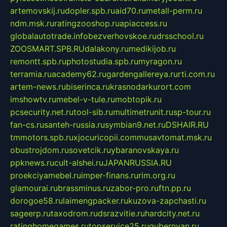
artemovskij.ru
dopler.spb.ru
aid70.ru
metall-perm.ru
ndm.msk.ru
ratingzooshop.ru
apiaccess.ru
globalautotrade.info
bezverhovskoe.ru
drsschool.ru
ZOOSMART.SPB.RU
dalakony.ru
medikijob.ru
remontt.spb.ru
photostudia.spb.ru
myragon.ru
terramia.ru
academy62.ru
gardengallereya.ru
rti.com.ru
artem-news.ru
biserinca.ru
krasnodarkurort.com
imshowtv.ru
mebel-v-tule.ru
mobtopik.ru
pcsecurity.net.ru
tool-sib.ru
multimetrunit.ru
sp-tour.ru
fan-cs.ru
santeh-russia.ru
symbian9.net.ru
DSHAIR.RU
tmmotors.spb.ru
xjocuricopii.com
musavtomat.msk.ru
obustrojdom.ru
sovetcik.ru
ybaranovskaya.ru
ppknews.ru
cult-alshei.ru
JAPANRUSSIA.RU
proekciyamebel.ru
imper-finans.ru
rim.org.ru
glamourai.ru
brassminus.ru
zabor-pro.ru
ftn.pp.ru
dorogoe58.ru
laimengpacker.ru
kuzova-zapchasti.ru
sageerp.ru
taxodrom.ru
dsrazvitie.ru
hardcity.net.ru
ratinghomegames.ru
topservice25.ru
gubernyan.ru