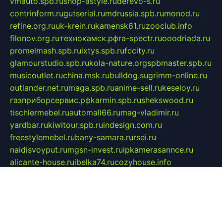
vmauto.spb.ru
shop-astyle.ru
derevo-s.ru
contrinform.ru
gutserial.ru
mdrussia.spb.ru
monod.ru
refine.org.ru
uk-krein.ru
kamensk61.ru
zooclub.info
filonov.org.ru
технокамск.рф
ra-spectr.ru
ooodriada.ru
promelmash.spb.ru
ixtys.spb.ru
fccity.ru
glamourstudio.spb.ru
kola-nature.org
spbmaster.spb.ru
musicoutlet.ru
china.msk.ru
bulldog.su
grimm-online.ru
outlander.net.ru
maga.spb.ru
anime-sell.ru
keseloy.ru
газприборсервис.рф
karmin.spb.ru
shekswood.ru
tischlermebel.ru
automall66.ru
mag-vladimir.ru
yardbar.ru
kiwitour.spb.ru
indesign.com.ru
freestylemebel.ru
bany-samara.ru
rsei.ru
naidisvoyput.ru
mgsn-invest.ru
ipkamerasannce.ru
alicante-house.ru
ibelka74.ru
cozyhouse.info
vlkargalev-studio.ru
700mb.ru
figura-ufa.ru
alina-live.ru
belarusiannews.ru
womenknow.ru
dos-vniimk.ru
sega.net.ru
dv.net.ru
phenomenonsofhistory.com
telesputnik.net.ru
wall.pp.ru
pylesosroidmi.ru