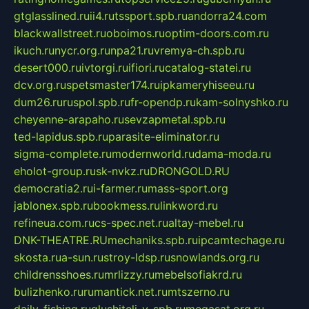
gtglasslined.ru
ii4.ru
tssport.spb.ru
andorra24.com
blackwallstreet.ru
oboimos.ru
optim-doors.com.ru
ikuch.ru
nycr.org.ru
npa21.ru
vremya-ch.spb.ru
desert000.ru
ivtorgi.ru
ifiori.ru
catalog-statei.ru
dcv.org.ru
spetsmaster174.ru
ipkameryhiseeu.ru
dum26.ru
ruspol.spb.ru
fr-opendp.ru
kam-solnyshko.ru
cheyenne-arapaho.ru
sevzapmetal.spb.ru
ted-lapidus.spb.ru
parasite-eliminator.ru
sigma-complete.ru
modernworld.ru
dama-moda.ru
eholot-group.ru
sk-nvkz.ru
DRONGOLD.RU
democratia2.ru
i-farmer.ru
mass-sport.org
jablonex.spb.ru
bookmess.ru
linkword.ru
refineua.com.ru
cs-spec.net.ru
altay-mebel.ru
DNK-THEATRE.RU
mechaniks.spb.ru
ipcamtechage.ru
skosta.ru
a-sun.ru
stroy-ldsp.ru
snowlands.org.ru
childrensshoes.ru
mrlizzy.ru
mebelsofiakrd.ru
bulizhenko.ru
rumantick.net.ru
mtszerno.ru
daily-fishing.ru
glushiteli-v-spb.ru
megasat.org.ru