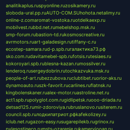
analitikaplus.ru
spyonline.ru
zosikamery.ru
sloboda-ural.pp.ru
AUTO-COM.SU
hohota.net
alimy.ru
online-z.com
aromat-vostoka.ru
otdelkaexp.ru
mobilvest.ru
bbd.net.ru
mebelshop.msk.ru
smp-forum.ru
bastion-td.ru
kosmoscreative.ru
avrmotors.ru
art-galadesign.ru
tiffany-c.ru
ecostep-samara.ru
d-p.spb.ru
галактика73.рф
sko.com.ru
davitamebel-spb.ru
fotsis.ru
tesiaes.ru
kokoroyari.spb.ru
blesna-kazan.ru
mossilver.ru
lenderoq.ru
sergeydobrin.ru
tochkazvuka.msk.ru
people-of-art.ru
bezzubova.ru
clubtibet.ru
orior-aks.ru
dynamoauto.ru
szk-favorit.ru
carlines.ru
flatnsk.ru
kingbolenskaner.ru
alex-motor.ru
astroline.net.ru
act1.spb.ru
polyglot.com.ru
gidlipetsk.ru
ooo-driada.ru
detsad125.ru
mir-zdoroviya.ru
bruslanovo.ru
siterem.ru
council.spb.ru
лодкипатриот.рф
kafekolizey.ru
iclub.net.ru
gazon-easy.ru
sugarepilekb.ru
grinox.ru
pylesostineco.ru
msts-ozarenie.ru
kameryjooan.ru