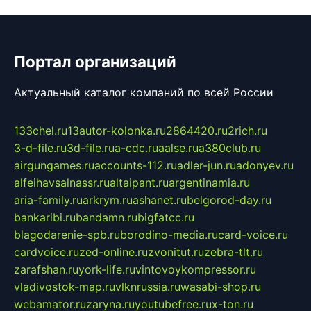
Портал организаций
Актуальный каталог компаний по всей России
133chel.ru
13autor-kolonka.ru
2864420.ru
2rich.ru
3-d-file.ru
3d-file.ru
a-cdc.ru
aalse.ru
a380club.ru
airgungames.ru
accounts-112.ru
adler-jun.ru
adonyev.ru
alfeihavsalnassr.ru
altaipant.ru
argentinamia.ru
aria-family.ru
arkrym.ru
ashanet.ru
belgorod-day.ru
bankaribi.ru
bandamn.ru
bigfatcc.ru
blagodarenie-spb.ru
borodino-media.ru
card-voice.ru
cardvoice.ru
zed-online.ru
zvonitut.ru
zebra-tlt.ru
zarafshan.ru
york-life.ru
vintovoykompressor.ru
vladivostok-map.ru
vlknrussia.ru
wasabi-shop.ru
webamator.ru
zaryna.ru
youtubefree.ru
x-ton.ru