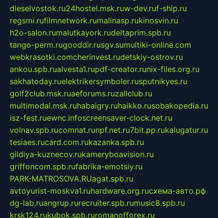
dieselvostok.ru
24hostel.msk.ru
w-dev.ru
f-ship.ru
regsmi.ru
filmnetwork.ru
malinasp.ru
kinosvin.ru
h2o-salon.ru
malutkayork.ru
deltaprim.spb.ru
tango-perm.ru
gooddir.ru
sgv.su
multiki-online.com
webkrasotki.com
cherinvest.ru
detskiy-ostrov.ru
ankou.spb.ru
alvesta1.ru
pdf-creator.ru
nix-files.org.ru
sakhatoday.ru
elektrikersymboler.ru
sputnikyes.ru
golf2club.msk.ru
aeforums.ru
zallclub.ru
multimodal.msk.ru
habaigry.ru
haikko.ru
sobakopedia.ru
isz-fest.ru
ewnc.info
screensaver-clock.net.ru
volnav.spb.ru
comnat.ru
npf.net.ru
7bit.pp.ru
kalugatur.ru
tesiaes.ru
card.com.ru
kazanka.spb.ru
gildiya-kuznecov.ru
kameryboavision.ru
griffoncom.spb.ru
fabrika-emotsiy.ru
PARK-MATROSOVA.RU
agat.spb.ru
avtoyurist-moskva1.ru
hardware.org.ru
схема-авто.рф
dg-lab.ru
angrup.ru
recruiter.spb.ru
music8.spb.ru
krsk124.ru
kubok.spb.ru
romanofforex.ru