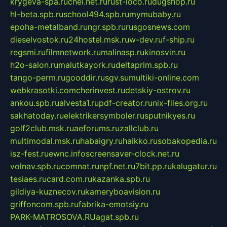
krygeva-spa.ru
chel.net.ru
rust-loco.ru
dugshop.ru
hl-beta.spb.ru
school494.spb.ru
mymubaby.ru
epoha-metalband.ru
ngr.spb.ru
rusgosnews.com
dieselvostok.ru
24hostel.msk.ru
w-dev.ru
f-ship.ru
regsmi.ru
filmnetwork.ru
malinasp.ru
kinosvin.ru
h2o-salon.ru
malutkayork.ru
deltaprim.spb.ru
tango-perm.ru
gooddir.ru
sgv.su
multiki-online.com
webkrasotki.com
cherinvest.ru
detskiy-ostrov.ru
ankou.spb.ru
alvesta1.ru
pdf-creator.ru
nix-files.org.ru
sakhatoday.ru
elektrikersymboler.ru
sputnikyes.ru
golf2club.msk.ru
aeforums.ru
zallclub.ru
multimodal.msk.ru
habaigry.ru
haikko.ru
sobakopedia.ru
isz-fest.ru
ewnc.info
screensaver-clock.net.ru
volnav.spb.ru
comnat.ru
npf.net.ru
7bit.pp.ru
kalugatur.ru
tesiaes.ru
card.com.ru
kazanka.spb.ru
gildiya-kuznecov.ru
kameryboavision.ru
griffoncom.spb.ru
fabrika-emotsiy.ru
PARK-MATROSOVA.RU
agat.spb.ru