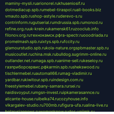
maminy-mysli.ru
arionorel.ru
khuseniosif.ru
dotmediacup.spb.ru
mebel-tiraspol.ru
all-books.biz
vmauto.spb.ru
shop-astyle.ru
derevo-s.ru
contrinform.ru
gutserial.ru
mdrussia.spb.ru
monod.ru
refine.org.ru
uk-krein.ru
kamensk61.ru
zooclub.info
filonov.org.ru
технокамск.рф
ra-spectr.ru
ooodriada.ru
promelmash.spb.ru
ixtys.spb.ru
fccity.ru
glamourstudio.spb.ru
kola-nature.org
spbmaster.spb.ru
musicoutlet.ru
china.msk.ru
bulldog.su
grimm-online.ru
outlander.net.ru
maga.spb.ru
anime-sell.ru
keseloy.ru
газприборсервис.рф
karmin.spb.ru
shekswood.ru
tischlermebel.ru
automall66.ru
mag-vladimir.ru
yardbar.ru
kiwitour.spb.ru
indesign.com.ru
freestylemebel.ru
bany-samara.ru
rsei.ru
naidisvoyput.ru
mgsn-invest.ru
ipkamerasannce.ru
alicante-house.ru
ibelka74.ru
cozyhouse.info
vlkargalev-studio.ru
700mb.ru
figura-ufa.ru
alina-live.ru
belarusiannews.ru
womenknow.ru
dos-vniimk.ru