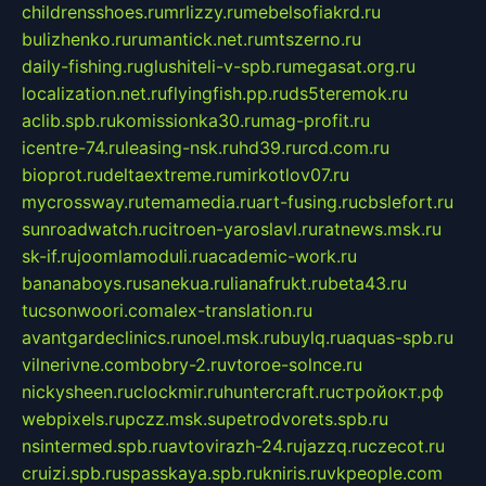
childrensshoes.ru
mrlizzy.ru
mebelsofiakrd.ru
bulizhenko.ru
rumantick.net.ru
mtszerno.ru
daily-fishing.ru
glushiteli-v-spb.ru
megasat.org.ru
localization.net.ru
flyingfish.pp.ru
ds5teremok.ru
aclib.spb.ru
komissionka30.ru
mag-profit.ru
icentre-74.ru
leasing-nsk.ru
hd39.ru
rcd.com.ru
bioprot.ru
deltaextreme.ru
mirkotlov07.ru
mycrossway.ru
temamedia.ru
art-fusing.ru
cbslefort.ru
sunroadwatch.ru
citroen-yaroslavl.ru
ratnews.msk.ru
sk-if.ru
joomlamoduli.ru
academic-work.ru
bananaboys.ru
sanekua.ru
lianafrukt.ru
beta43.ru
tucsonwoori.com
alex-translation.ru
avantgardeclinics.ru
noel.msk.ru
buylq.ru
aquas-spb.ru
vilnerivne.com
bobry-2.ru
vtoroe-solnce.ru
nickysheen.ru
clockmir.ru
huntercraft.ru
стройокт.рф
webpixels.ru
pczz.msk.su
petrodvorets.spb.ru
nsintermed.spb.ru
avtovirazh-24.ru
jazzq.ru
czecot.ru
cruizi.spb.ru
spasskaya.spb.ru
kniris.ru
vkpeople.com