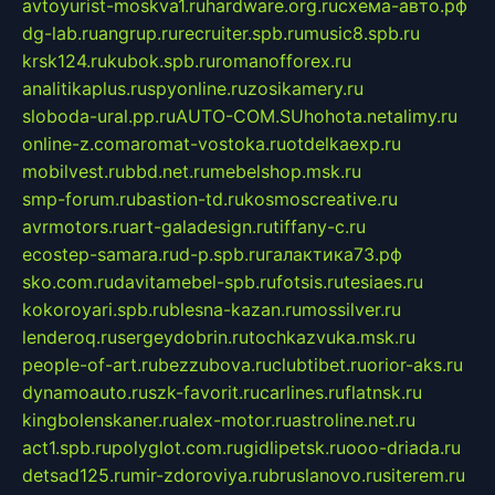
avtoyurist-moskva1.ru
hardware.org.ru
схема-авто.рф
dg-lab.ru
angrup.ru
recruiter.spb.ru
music8.spb.ru
krsk124.ru
kubok.spb.ru
romanofforex.ru
analitikaplus.ru
spyonline.ru
zosikamery.ru
sloboda-ural.pp.ru
AUTO-COM.SU
hohota.net
alimy.ru
online-z.com
aromat-vostoka.ru
otdelkaexp.ru
mobilvest.ru
bbd.net.ru
mebelshop.msk.ru
smp-forum.ru
bastion-td.ru
kosmoscreative.ru
avrmotors.ru
art-galadesign.ru
tiffany-c.ru
ecostep-samara.ru
d-p.spb.ru
галактика73.рф
sko.com.ru
davitamebel-spb.ru
fotsis.ru
tesiaes.ru
kokoroyari.spb.ru
blesna-kazan.ru
mossilver.ru
lenderoq.ru
sergeydobrin.ru
tochkazvuka.msk.ru
people-of-art.ru
bezzubova.ru
clubtibet.ru
orior-aks.ru
dynamoauto.ru
szk-favorit.ru
carlines.ru
flatnsk.ru
kingbolenskaner.ru
alex-motor.ru
astroline.net.ru
act1.spb.ru
polyglot.com.ru
gidlipetsk.ru
ooo-driada.ru
detsad125.ru
mir-zdoroviya.ru
bruslanovo.ru
siterem.ru