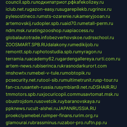
council.spb.ru
лодкипатриот.рф
kafekolizey.ru
iclub.net.ru
gazon-easy.ru
sugarepilekb.ru
grinox.ru
pylesostineco.ru
msts-ozarenie.ru
kameryjooan.ru
artemovskij.ru
dopler.spb.ru
aid70.ru
metall-perm.ru
ndm.msk.ru
ratingzooshop.ru
apiaccess.ru
globalautotrade.info
bezverhovskoe.ru
drsschool.ru
ZOOSMART.SPB.RU
dalakony.ru
medikijob.ru
remontt.spb.ru
photostudia.spb.ru
myragon.ru
terramia.ru
academy62.ru
gardengallereya.ru
rti.com.ru
artem-news.ru
biserinca.ru
krasnodarkurort.com
imshowtv.ru
mebel-v-tule.ru
mobtopik.ru
pcsecurity.net.ru
tool-sib.ru
multimetrunit.ru
sp-tour.ru
fan-cs.ru
santeh-russia.ru
symbian9.net.ru
DSHAIR.RU
tmmotors.spb.ru
xjocuricopii.com
musavtomat.msk.ru
obustrojdom.ru
sovetcik.ru
ybaranovskaya.ru
ppknews.ru
cult-alshei.ru
JAPANRUSSIA.RU
proekciyamebel.ru
imper-finans.ru
rim.org.ru
glamourai.ru
brassminus.ru
zabor-pro.ru
ftn.pp.ru