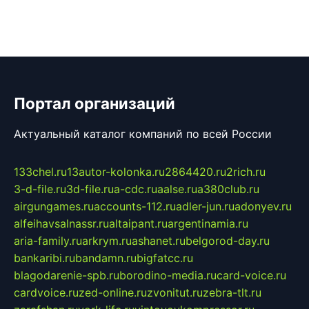
Портал организаций
Актуальный каталог компаний по всей России
133chel.ru
13autor-kolonka.ru
2864420.ru
2rich.ru
3-d-file.ru
3d-file.ru
a-cdc.ru
aalse.ru
a380club.ru
airgungames.ru
accounts-112.ru
adler-jun.ru
adonyev.ru
alfeihavsalnassr.ru
altaipant.ru
argentinamia.ru
aria-family.ru
arkrym.ru
ashanet.ru
belgorod-day.ru
bankaribi.ru
bandamn.ru
bigfatcc.ru
blagodarenie-spb.ru
borodino-media.ru
card-voice.ru
cardvoice.ru
zed-online.ru
zvonitut.ru
zebra-tlt.ru