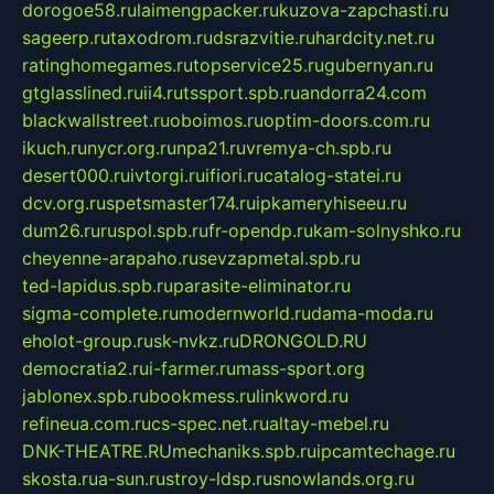
dorogoe58.ru
laimengpacker.ru
kuzova-zapchasti.ru
sageerp.ru
taxodrom.ru
dsrazvitie.ru
hardcity.net.ru
ratinghomegames.ru
topservice25.ru
gubernyan.ru
gtglasslined.ru
ii4.ru
tssport.spb.ru
andorra24.com
blackwallstreet.ru
oboimos.ru
optim-doors.com.ru
ikuch.ru
nycr.org.ru
npa21.ru
vremya-ch.spb.ru
desert000.ru
ivtorgi.ru
ifiori.ru
catalog-statei.ru
dcv.org.ru
spetsmaster174.ru
ipkameryhiseeu.ru
dum26.ru
ruspol.spb.ru
fr-opendp.ru
kam-solnyshko.ru
cheyenne-arapaho.ru
sevzapmetal.spb.ru
ted-lapidus.spb.ru
parasite-eliminator.ru
sigma-complete.ru
modernworld.ru
dama-moda.ru
eholot-group.ru
sk-nvkz.ru
DRONGOLD.RU
democratia2.ru
i-farmer.ru
mass-sport.org
jablonex.spb.ru
bookmess.ru
linkword.ru
refineua.com.ru
cs-spec.net.ru
altay-mebel.ru
DNK-THEATRE.RU
mechaniks.spb.ru
ipcamtechage.ru
skosta.ru
a-sun.ru
stroy-ldsp.ru
snowlands.org.ru