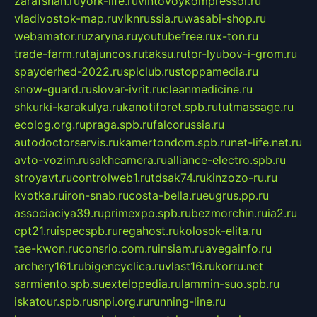
zarafshan.ru
york-life.ru
vintovoykompressor.ru
vladivostok-map.ru
vlknrussia.ru
wasabi-shop.ru
webamator.ru
zaryna.ru
youtubefree.ru
x-ton.ru
trade-farm.ru
tajuncos.ru
taksu.ru
tor-lyubov-i-grom.ru
spayderhed-2022.ru
splclub.ru
stoppamedia.ru
snow-guard.ru
slovar-ivrit.ru
cleanmedicine.ru
shkurki-karakulya.ru
kanotiforet.spb.ru
tutmassage.ru
ecolog.org.ru
praga.spb.ru
falcorussia.ru
autodoctorservis.ru
kamertondom.spb.ru
net-life.net.ru
avto-vozim.ru
sakhcamera.ru
alliance-electro.spb.ru
stroyavt.ru
controlweb1.ru
tdsak74.ru
kinzozo-ru.ru
kvotka.ru
iron-snab.ru
costa-bella.ru
eugrus.pp.ru
associaciya39.ru
primexpo.spb.ru
bezmorchin.ru
ia2.ru
cpt21.ru
ispecspb.ru
regahost.ru
kolosok-elita.ru
tae-kwon.ru
consrio.com.ru
insiam.ru
avegainfo.ru
archery161.ru
bigencyclica.ru
vlast16.ru
korru.net
sarmiento.spb.su
extelopedia.ru
lammin-suo.spb.ru
iskatour.spb.ru
snpi.org.ru
running-line.ru