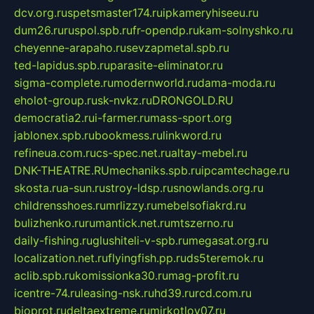
dcv.org.ru
spetsmaster174.ru
ipkameryhiseeu.ru
dum26.ru
ruspol.spb.ru
fr-opendp.ru
kam-solnyshko.ru
cheyenne-arapaho.ru
sevzapmetal.spb.ru
ted-lapidus.spb.ru
parasite-eliminator.ru
sigma-complete.ru
modernworld.ru
dama-moda.ru
eholot-group.ru
sk-nvkz.ru
DRONGOLD.RU
democratia2.ru
i-farmer.ru
mass-sport.org
jablonex.spb.ru
bookmess.ru
linkword.ru
refineua.com.ru
cs-spec.net.ru
altay-mebel.ru
DNK-THEATRE.RU
mechaniks.spb.ru
ipcamtechage.ru
skosta.ru
a-sun.ru
stroy-ldsp.ru
snowlands.org.ru
childrensshoes.ru
mrlizzy.ru
mebelsofiakrd.ru
bulizhenko.ru
rumantick.net.ru
mtszerno.ru
daily-fishing.ru
glushiteli-v-spb.ru
megasat.org.ru
localization.net.ru
flyingfish.pp.ru
ds5teremok.ru
aclib.spb.ru
komissionka30.ru
mag-profit.ru
icentre-74.ru
leasing-nsk.ru
hd39.ru
rcd.com.ru
bioprot.ru
deltaextreme.ru
mirkotlov07.ru