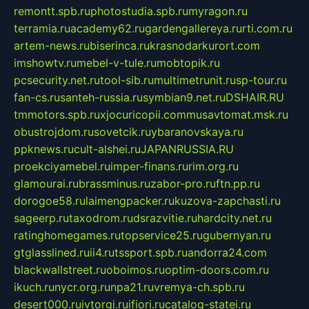
remontt.spb.ru
photostudia.spb.ru
myragon.ru
terramia.ru
academy62.ru
gardengallereya.ru
rti.com.ru
artem-news.ru
biserinca.ru
krasnodarkurort.com
imshowtv.ru
mebel-v-tule.ru
mobtopik.ru
pcsecurity.net.ru
tool-sib.ru
multimetrunit.ru
sp-tour.ru
fan-cs.ru
santeh-russia.ru
symbian9.net.ru
DSHAIR.RU
tmmotors.spb.ru
xjocuricopii.com
musavtomat.msk.ru
obustrojdom.ru
sovetcik.ru
ybaranovskaya.ru
ppknews.ru
cult-alshei.ru
JAPANRUSSIA.RU
proekciyamebel.ru
imper-finans.ru
rim.org.ru
glamourai.ru
brassminus.ru
zabor-pro.ru
ftn.pp.ru
dorogoe58.ru
laimengpacker.ru
kuzova-zapchasti.ru
sageerp.ru
taxodrom.ru
dsrazvitie.ru
hardcity.net.ru
ratinghomegames.ru
topservice25.ru
gubernyan.ru
gtglasslined.ru
ii4.ru
tssport.spb.ru
andorra24.com
blackwallstreet.ru
oboimos.ru
optim-doors.com.ru
ikuch.ru
nycr.org.ru
npa21.ru
vremya-ch.spb.ru
desert000.ru
ivtorgi.ru
ifiori.ru
catalog-statei.ru