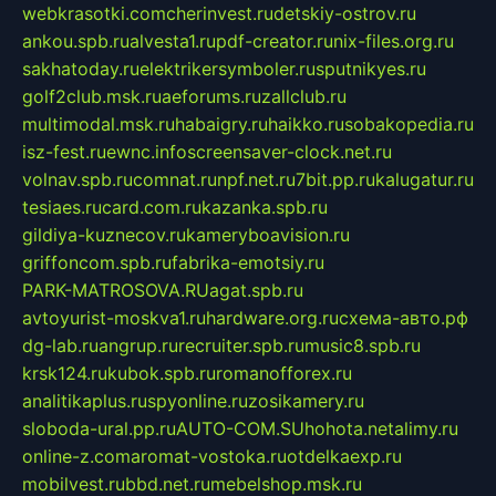
webkrasotki.com
cherinvest.ru
detskiy-ostrov.ru
ankou.spb.ru
alvesta1.ru
pdf-creator.ru
nix-files.org.ru
sakhatoday.ru
elektrikersymboler.ru
sputnikyes.ru
golf2club.msk.ru
aeforums.ru
zallclub.ru
multimodal.msk.ru
habaigry.ru
haikko.ru
sobakopedia.ru
isz-fest.ru
ewnc.info
screensaver-clock.net.ru
volnav.spb.ru
comnat.ru
npf.net.ru
7bit.pp.ru
kalugatur.ru
tesiaes.ru
card.com.ru
kazanka.spb.ru
gildiya-kuznecov.ru
kameryboavision.ru
griffoncom.spb.ru
fabrika-emotsiy.ru
PARK-MATROSOVA.RU
agat.spb.ru
avtoyurist-moskva1.ru
hardware.org.ru
схема-авто.рф
dg-lab.ru
angrup.ru
recruiter.spb.ru
music8.spb.ru
krsk124.ru
kubok.spb.ru
romanofforex.ru
analitikaplus.ru
spyonline.ru
zosikamery.ru
sloboda-ural.pp.ru
AUTO-COM.SU
hohota.net
alimy.ru
online-z.com
aromat-vostoka.ru
otdelkaexp.ru
mobilvest.ru
bbd.net.ru
mebelshop.msk.ru