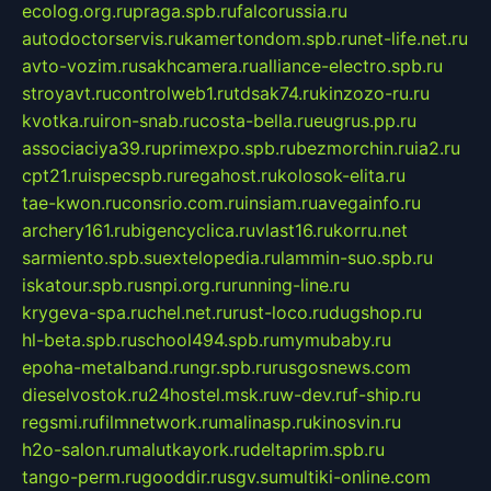
ecolog.org.ru
praga.spb.ru
falcorussia.ru
autodoctorservis.ru
kamertondom.spb.ru
net-life.net.ru
avto-vozim.ru
sakhcamera.ru
alliance-electro.spb.ru
stroyavt.ru
controlweb1.ru
tdsak74.ru
kinzozo-ru.ru
kvotka.ru
iron-snab.ru
costa-bella.ru
eugrus.pp.ru
associaciya39.ru
primexpo.spb.ru
bezmorchin.ru
ia2.ru
cpt21.ru
ispecspb.ru
regahost.ru
kolosok-elita.ru
tae-kwon.ru
consrio.com.ru
insiam.ru
avegainfo.ru
archery161.ru
bigencyclica.ru
vlast16.ru
korru.net
sarmiento.spb.su
extelopedia.ru
lammin-suo.spb.ru
iskatour.spb.ru
snpi.org.ru
running-line.ru
krygeva-spa.ru
chel.net.ru
rust-loco.ru
dugshop.ru
hl-beta.spb.ru
school494.spb.ru
mymubaby.ru
epoha-metalband.ru
ngr.spb.ru
rusgosnews.com
dieselvostok.ru
24hostel.msk.ru
w-dev.ru
f-ship.ru
regsmi.ru
filmnetwork.ru
malinasp.ru
kinosvin.ru
h2o-salon.ru
malutkayork.ru
deltaprim.spb.ru
tango-perm.ru
gooddir.ru
sgv.su
multiki-online.com