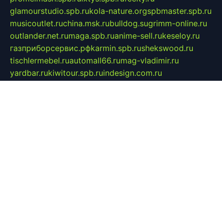
glamourstudio.spb.ru
kola-nature.org
spbmaster.spb.ru
musicoutlet.ru
china.msk.ru
bulldog.su
grimm-online.ru
outlander.net.ru
maga.spb.ru
anime-sell.ru
keseloy.ru
газприборсервис.рф
karmin.spb.ru
shekswood.ru
tischlermebel.ru
automall66.ru
mag-vladimir.ru
yardbar.ru
kiwitour.spb.ru
indesign.com.ru
freestylemebel.ru
bany-samara.ru
rsei.ru
naidisvoyput.ru
mgsn-invest.ru
ipkamerasannce.ru
alicante-house.ru
ibelka74.ru
cozyhouse.info
vlkargalev-studio.ru
700mb.ru
figura-ufa.ru
alina-live.ru
belarusiannews.ru
womenknow.ru
dos-vniimk.ru
sega.net.ru
dv.net.ru
phenomenonsofhistory.com
telesputnik.net.ru
wall.pp.ru
pylesosroidmi.ru
gtc-clan.ru
cligs.ru
bibikazap.ru
popova.org.ru
netwhistler.spb.ru
bellvil.ru
bonzon.ru
iss-vladik.ru
defiparis.net.ru
las-gryzas.ru
amku.ru
electednews.spb.ru
feather.org.ru
spar72.ru
tankiigri.ru
dominus.com.ru
ibtree.ru
sanykool.pp.ru
unixlib.org.ru