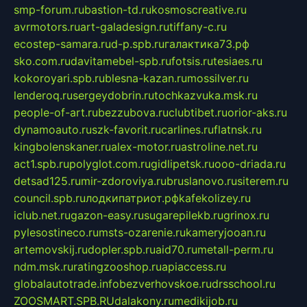
smp-forum.ru
bastion-td.ru
kosmoscreative.ru
avrmotors.ru
art-galadesign.ru
tiffany-c.ru
ecostep-samara.ru
d-p.spb.ru
галактика73.рф
sko.com.ru
davitamebel-spb.ru
fotsis.ru
tesiaes.ru
kokoroyari.spb.ru
blesna-kazan.ru
mossilver.ru
lenderoq.ru
sergeydobrin.ru
tochkazvuka.msk.ru
people-of-art.ru
bezzubova.ru
clubtibet.ru
orior-aks.ru
dynamoauto.ru
szk-favorit.ru
carlines.ru
flatnsk.ru
kingbolenskaner.ru
alex-motor.ru
astroline.net.ru
act1.spb.ru
polyglot.com.ru
gidlipetsk.ru
ooo-driada.ru
detsad125.ru
mir-zdoroviya.ru
bruslanovo.ru
siterem.ru
council.spb.ru
лодкипатриот.рф
kafekolizey.ru
iclub.net.ru
gazon-easy.ru
sugarepilekb.ru
grinox.ru
pylesostineco.ru
msts-ozarenie.ru
kameryjooan.ru
artemovskij.ru
dopler.spb.ru
aid70.ru
metall-perm.ru
ndm.msk.ru
ratingzooshop.ru
apiaccess.ru
globalautotrade.info
bezverhovskoe.ru
drsschool.ru
ZOOSMART.SPB.RU
dalakony.ru
medikijob.ru