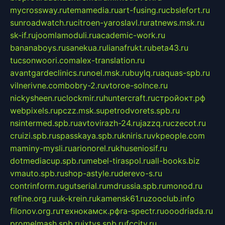
mycrossway.ru
temamedia.ru
art-fusing.ru
cbslefort.ru
sunroadwatch.ru
citroen-yaroslavl.ru
ratnews.msk.ru
sk-if.ru
joomlamoduli.ru
academic-work.ru
bananaboys.ru
sanekua.ru
lianafrukt.ru
beta43.ru
tucsonwoori.com
alex-translation.ru
avantgardeclinics.ru
noel.msk.ru
buylq.ru
aquas-spb.ru
vilnerivne.com
bobry-2.ru
vtoroe-solnce.ru
nickysheen.ru
clockmir.ru
huntercraft.ru
стройокт.рф
webpixels.ru
pczz.msk.su
petrodvorets.spb.ru
nsintermed.spb.ru
avtovirazh-24.ru
jazzq.ru
czecot.ru
cruizi.spb.ru
spasskaya.spb.ru
kniris.ru
vkpeople.com
maminy-mysli.ru
arionorel.ru
khuseniosif.ru
dotmediacup.spb.ru
mebel-tiraspol.ru
all-books.biz
vmauto.spb.ru
shop-astyle.ru
derevo-s.ru
contrinform.ru
gutserial.ru
mdrussia.spb.ru
monod.ru
refine.org.ru
uk-krein.ru
kamensk61.ru
zooclub.info
filonov.org.ru
технокамск.рф
ra-spectr.ru
ooodriada.ru
promelmash.spb.ru
ixtys.spb.ru
fccity.ru