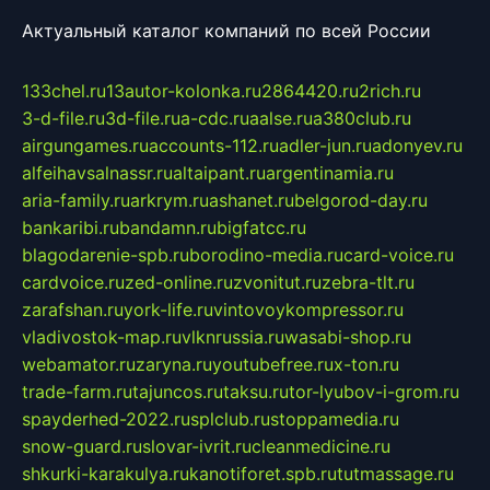
Актуальный каталог компаний по всей России
133chel.ru
13autor-kolonka.ru
2864420.ru
2rich.ru
3-d-file.ru
3d-file.ru
a-cdc.ru
aalse.ru
a380club.ru
airgungames.ru
accounts-112.ru
adler-jun.ru
adonyev.ru
alfeihavsalnassr.ru
altaipant.ru
argentinamia.ru
aria-family.ru
arkrym.ru
ashanet.ru
belgorod-day.ru
bankaribi.ru
bandamn.ru
bigfatcc.ru
blagodarenie-spb.ru
borodino-media.ru
card-voice.ru
cardvoice.ru
zed-online.ru
zvonitut.ru
zebra-tlt.ru
zarafshan.ru
york-life.ru
vintovoykompressor.ru
vladivostok-map.ru
vlknrussia.ru
wasabi-shop.ru
webamator.ru
zaryna.ru
youtubefree.ru
x-ton.ru
trade-farm.ru
tajuncos.ru
taksu.ru
tor-lyubov-i-grom.ru
spayderhed-2022.ru
splclub.ru
stoppamedia.ru
snow-guard.ru
slovar-ivrit.ru
cleanmedicine.ru
shkurki-karakulya.ru
kanotiforet.spb.ru
tutmassage.ru