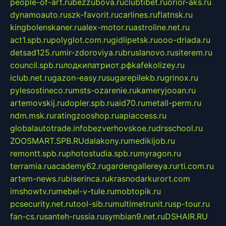
people-of-art.ru
bezzubova.ru
clubtibet.ru
orior-aks.ru
dynamoauto.ru
szk-favorit.ru
carlines.ru
flatnsk.ru
kingbolenskaner.ru
alex-motor.ru
astroline.net.ru
act1.spb.ru
polyglot.com.ru
gidlipetsk.ru
ooo-driada.ru
detsad125.ru
mir-zdoroviya.ru
bruslanovo.ru
siterem.ru
council.spb.ru
лодкипатриот.рф
kafekolizey.ru
iclub.net.ru
gazon-easy.ru
sugarepilekb.ru
grinox.ru
pylesostineco.ru
msts-ozarenie.ru
kameryjooan.ru
artemovskij.ru
dopler.spb.ru
aid70.ru
metall-perm.ru
ndm.msk.ru
ratingzooshop.ru
apiaccess.ru
globalautotrade.info
bezverhovskoe.ru
drsschool.ru
ZOOSMART.SPB.RU
dalakony.ru
medikijob.ru
remontt.spb.ru
photostudia.spb.ru
myragon.ru
terramia.ru
academy62.ru
gardengallereya.ru
rti.com.ru
artem-news.ru
biserinca.ru
krasnodarkurort.com
imshowtv.ru
mebel-v-tule.ru
mobtopik.ru
pcsecurity.net.ru
tool-sib.ru
multimetrunit.ru
sp-tour.ru
fan-cs.ru
santeh-russia.ru
symbian9.net.ru
DSHAIR.RU