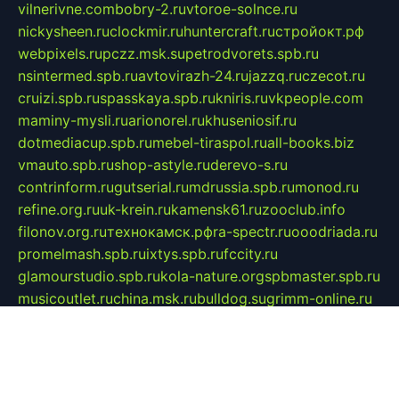
vilnerivne.com
bobry-2.ru
vtoroe-solnce.ru
nickysheen.ru
clockmir.ru
huntercraft.ru
стройокт.рф
webpixels.ru
pczz.msk.su
petrodvorets.spb.ru
nsintermed.spb.ru
avtovirazh-24.ru
jazzq.ru
czecot.ru
cruizi.spb.ru
spasskaya.spb.ru
kniris.ru
vkpeople.com
maminy-mysli.ru
arionorel.ru
khuseniosif.ru
dotmediacup.spb.ru
mebel-tiraspol.ru
all-books.biz
vmauto.spb.ru
shop-astyle.ru
derevo-s.ru
contrinform.ru
gutserial.ru
mdrussia.spb.ru
monod.ru
refine.org.ru
uk-krein.ru
kamensk61.ru
zooclub.info
filonov.org.ru
технокамск.рф
ra-spectr.ru
ooodriada.ru
promelmash.spb.ru
ixtys.spb.ru
fccity.ru
glamourstudio.spb.ru
kola-nature.org
spbmaster.spb.ru
musicoutlet.ru
china.msk.ru
bulldog.su
grimm-online.ru
outlander.net.ru
maga.spb.ru
anime-sell.ru
keseloy.ru
газприборсервис.рф
karmin.spb.ru
shekswood.ru
tischlermebel.ru
automall66.ru
mag-vladimir.ru
yardbar.ru
kiwitour.spb.ru
indesign.com.ru