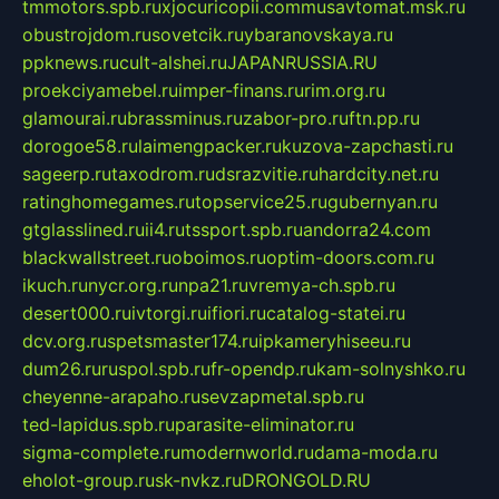
tmmotors.spb.ru
xjocuricopii.com
musavtomat.msk.ru
obustrojdom.ru
sovetcik.ru
ybaranovskaya.ru
ppknews.ru
cult-alshei.ru
JAPANRUSSIA.RU
proekciyamebel.ru
imper-finans.ru
rim.org.ru
glamourai.ru
brassminus.ru
zabor-pro.ru
ftn.pp.ru
dorogoe58.ru
laimengpacker.ru
kuzova-zapchasti.ru
sageerp.ru
taxodrom.ru
dsrazvitie.ru
hardcity.net.ru
ratinghomegames.ru
topservice25.ru
gubernyan.ru
gtglasslined.ru
ii4.ru
tssport.spb.ru
andorra24.com
blackwallstreet.ru
oboimos.ru
optim-doors.com.ru
ikuch.ru
nycr.org.ru
npa21.ru
vremya-ch.spb.ru
desert000.ru
ivtorgi.ru
ifiori.ru
catalog-statei.ru
dcv.org.ru
spetsmaster174.ru
ipkameryhiseeu.ru
dum26.ru
ruspol.spb.ru
fr-opendp.ru
kam-solnyshko.ru
cheyenne-arapaho.ru
sevzapmetal.spb.ru
ted-lapidus.spb.ru
parasite-eliminator.ru
sigma-complete.ru
modernworld.ru
dama-moda.ru
eholot-group.ru
sk-nvkz.ru
DRONGOLD.RU