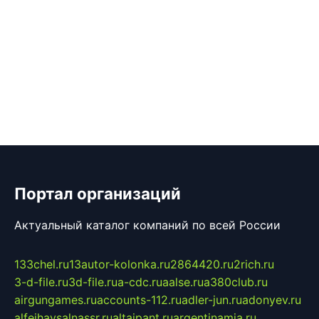
Портал организаций
Актуальный каталог компаний по всей России
133chel.ru
13autor-kolonka.ru
2864420.ru
2rich.ru
3-d-file.ru
3d-file.ru
a-cdc.ru
aalse.ru
a380club.ru
airgungames.ru
accounts-112.ru
adler-jun.ru
adonyev.ru
alfeihavsalnassr.ru
altaipant.ru
argentinamia.ru