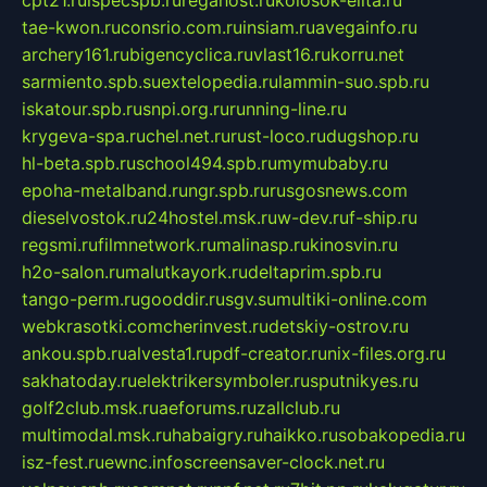
cpt21.ru
ispecspb.ru
regahost.ru
kolosok-elita.ru
tae-kwon.ru
consrio.com.ru
insiam.ru
avegainfo.ru
archery161.ru
bigencyclica.ru
vlast16.ru
korru.net
sarmiento.spb.su
extelopedia.ru
lammin-suo.spb.ru
iskatour.spb.ru
snpi.org.ru
running-line.ru
krygeva-spa.ru
chel.net.ru
rust-loco.ru
dugshop.ru
hl-beta.spb.ru
school494.spb.ru
mymubaby.ru
epoha-metalband.ru
ngr.spb.ru
rusgosnews.com
dieselvostok.ru
24hostel.msk.ru
w-dev.ru
f-ship.ru
regsmi.ru
filmnetwork.ru
malinasp.ru
kinosvin.ru
h2o-salon.ru
malutkayork.ru
deltaprim.spb.ru
tango-perm.ru
gooddir.ru
sgv.su
multiki-online.com
webkrasotki.com
cherinvest.ru
detskiy-ostrov.ru
ankou.spb.ru
alvesta1.ru
pdf-creator.ru
nix-files.org.ru
sakhatoday.ru
elektrikersymboler.ru
sputnikyes.ru
golf2club.msk.ru
aeforums.ru
zallclub.ru
multimodal.msk.ru
habaigry.ru
haikko.ru
sobakopedia.ru
isz-fest.ru
ewnc.info
screensaver-clock.net.ru