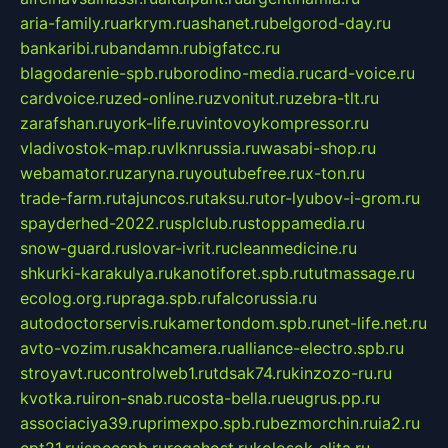
aria-family.ru
arkrym.ru
ashanet.ru
belgorod-day.ru
bankaribi.ru
bandamn.ru
bigfatcc.ru
blagodarenie-spb.ru
borodino-media.ru
card-voice.ru
cardvoice.ru
zed-online.ru
zvonitut.ru
zebra-tlt.ru
zarafshan.ru
york-life.ru
vintovoykompressor.ru
vladivostok-map.ru
vlknrussia.ru
wasabi-shop.ru
webamator.ru
zaryna.ru
youtubefree.ru
x-ton.ru
trade-farm.ru
tajuncos.ru
taksu.ru
tor-lyubov-i-grom.ru
spayderhed-2022.ru
splclub.ru
stoppamedia.ru
snow-guard.ru
slovar-ivrit.ru
cleanmedicine.ru
shkurki-karakulya.ru
kanotiforet.spb.ru
tutmassage.ru
ecolog.org.ru
praga.spb.ru
falcorussia.ru
autodoctorservis.ru
kamertondom.spb.ru
net-life.net.ru
avto-vozim.ru
sakhcamera.ru
alliance-electro.spb.ru
stroyavt.ru
controlweb1.ru
tdsak74.ru
kinzozo-ru.ru
kvotka.ru
iron-snab.ru
costa-bella.ru
eugrus.pp.ru
associaciya39.ru
primexpo.spb.ru
bezmorchin.ru
ia2.ru