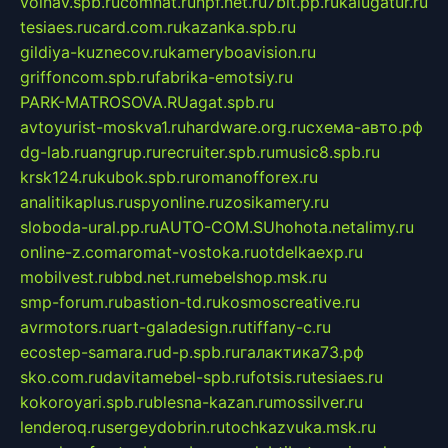
volnav.spb.ru
comnat.ru
npf.net.ru
7bit.pp.ru
kalugatur.ru
tesiaes.ru
card.com.ru
kazanka.spb.ru
gildiya-kuznecov.ru
kameryboavision.ru
griffoncom.spb.ru
fabrika-emotsiy.ru
PARK-MATROSOVA.RU
agat.spb.ru
avtoyurist-moskva1.ru
hardware.org.ru
схема-авто.рф
dg-lab.ru
angrup.ru
recruiter.spb.ru
music8.spb.ru
krsk124.ru
kubok.spb.ru
romanofforex.ru
analitikaplus.ru
spyonline.ru
zosikamery.ru
sloboda-ural.pp.ru
AUTO-COM.SU
hohota.net
alimy.ru
online-z.com
aromat-vostoka.ru
otdelkaexp.ru
mobilvest.ru
bbd.net.ru
mebelshop.msk.ru
smp-forum.ru
bastion-td.ru
kosmoscreative.ru
avrmotors.ru
art-galadesign.ru
tiffany-c.ru
ecostep-samara.ru
d-p.spb.ru
галактика73.рф
sko.com.ru
davitamebel-spb.ru
fotsis.ru
tesiaes.ru
kokoroyari.spb.ru
blesna-kazan.ru
mossilver.ru
lenderoq.ru
sergeydobrin.ru
tochkazvuka.msk.ru