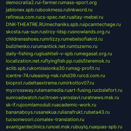
democratia2.ru
i-farmer.ru
mass-sport.org
jablonex.spb.ru
bookmess.ru
linkword.ru
refineua.com.ru
cs-spec.net.ru
altay-mebel.ru
DNK-THEATRE.RU
mechaniks.spb.ru
ipcamtechage.ru
skosta.ru
a-sun.ru
stroy-ldsp.ru
snowlands.org.ru
childrensshoes.ru
mrlizzy.ru
mebelsofiakrd.ru
bulizhenko.ru
rumantick.net.ru
mtszerno.ru
daily-fishing.ru
glushiteli-v-spb.ru
megasat.org.ru
localization.net.ru
flyingfish.pp.ru
ds5teremok.ru
aclib.spb.ru
komissionka30.ru
mag-profit.ru
icentre-74.ru
leasing-nsk.ru
hd39.ru
rcd.com.ru
bioprot.ru
deltaextreme.ru
mirkotlov07.ru
mycrossway.ru
temamedia.ru
art-fusing.ru
cbslefort.ru
sunroadwatch.ru
citroen-yaroslavl.ru
ratnews.msk.ru
sk-if.ru
joomlamoduli.ru
academic-work.ru
bananaboys.ru
sanekua.ru
lianafrukt.ru
beta43.ru
tucsonwoori.com
alex-translation.ru
avantgardeclinics.ru
noel.msk.ru
buylq.ru
aquas-spb.ru