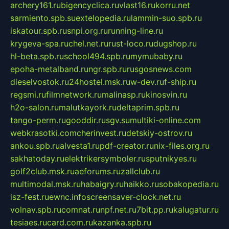
archery161.ru
bigencyclica.ru
vlast16.ru
korru.net
sarmiento.spb.su
extelopedia.ru
lammin-suo.spb.ru
iskatour.spb.ru
snpi.org.ru
running-line.ru
krygeva-spa.ru
chel.net.ru
rust-loco.ru
dugshop.ru
hl-beta.spb.ru
school494.spb.ru
mymubaby.ru
epoha-metalband.ru
ngr.spb.ru
rusgosnews.com
dieselvostok.ru
24hostel.msk.ru
w-dev.ru
f-ship.ru
regsmi.ru
filmnetwork.ru
malinasp.ru
kinosvin.ru
h2o-salon.ru
malutkayork.ru
deltaprim.spb.ru
tango-perm.ru
gooddir.ru
sgv.su
multiki-online.com
webkrasotki.com
cherinvest.ru
detskiy-ostrov.ru
ankou.spb.ru
alvesta1.ru
pdf-creator.ru
nix-files.org.ru
sakhatoday.ru
elektrikersymboler.ru
sputnikyes.ru
golf2club.msk.ru
aeforums.ru
zallclub.ru
multimodal.msk.ru
habaigry.ru
haikko.ru
sobakopedia.ru
isz-fest.ru
ewnc.info
screensaver-clock.net.ru
volnav.spb.ru
comnat.ru
npf.net.ru
7bit.pp.ru
kalugatur.ru
tesiaes.ru
card.com.ru
kazanka.spb.ru