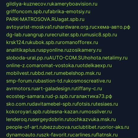
gildiya-kuznecov.ru
kameryboavision.ru
griffoncom.spb.ru
fabrika-emotsiy.ru
PARK-MATROSOVA.RU
agat.spb.ru
avtoyurist-moskva1.ru
hardware.org.ru
схема-авто.рф
dg-lab.ru
angrup.ru
recruiter.spb.ru
music8.spb.ru
krsk124.ru
kubok.spb.ru
romanofforex.ru
analitikaplus.ru
spyonline.ru
zosikamery.ru
sloboda-ural.pp.ru
AUTO-COM.SU
hohota.net
alimy.ru
online-z.com
aromat-vostoka.ru
otdelkaexp.ru
mobilvest.ru
bbd.net.ru
mebelshop.msk.ru
smp-forum.ru
bastion-td.ru
kosmoscreative.ru
avrmotors.ru
art-galadesign.ru
tiffany-c.ru
ecostep-samara.ru
d-p.spb.ru
галактика73.рф
sko.com.ru
davitamebel-spb.ru
fotsis.ru
tesiaes.ru
kokoroyari.spb.ru
blesna-kazan.ru
mossilver.ru
lenderoq.ru
sergeydobrin.ru
tochkazvuka.msk.ru
people-of-art.ru
bezzubova.ru
clubtibet.ru
orior-aks.ru
dynamoauto.ru
szk-favorit.ru
carlines.ru
flatnsk.ru