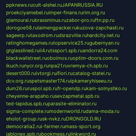
ppknews.ru
cult-alshei.ru
JAPANRUSSIA.RU
proekciyamebel.ru
imper-finans.ru
rim.org.ru
glamourai.ru
brassminus.ru
zabor-pro.ru
ftn.pp.ru
dorogoe58.ru
laimengpacker.ru
kuzova-zapchasti.ru
sageerp.ru
taxodrom.ru
dsrazvitie.ru
hardcity.net.ru
ratinghomegames.ru
topservice25.ru
gubernyan.ru
gtglasslined.ru
ii4.ru
tssport.spb.ru
andorra24.com
blackwallstreet.ru
oboimos.ru
optim-doors.com.ru
ikuch.ru
nycr.org.ru
npa21.ru
vremya-ch.spb.ru
desert000.ru
ivtorgi.ru
ifiori.ru
catalog-statei.ru
dcv.org.ru
spetsmaster174.ru
ipkameryhiseeu.ru
dum26.ru
ruspol.spb.ru
fr-opendp.ru
kam-solnyshko.ru
cheyenne-arapaho.ru
sevzapmetal.spb.ru
ted-lapidus.spb.ru
parasite-eliminator.ru
sigma-complete.ru
modernworld.ru
dama-moda.ru
eholot-group.ru
sk-nvkz.ru
DRONGOLD.RU
democratia2.ru
i-farmer.ru
mass-sport.org
jablonex.spb.ru
bookmess.ru
linkword.ru