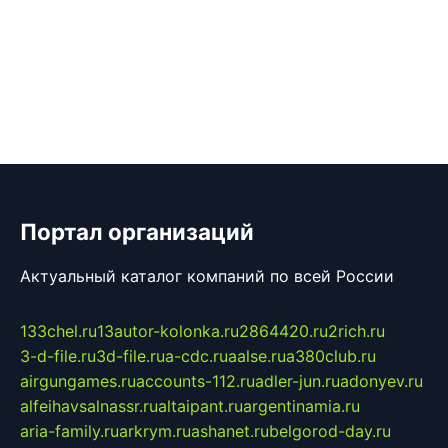
Портал организаций
Актуальный каталог компаний по всей России
133chel.ru
13autor-kolonka.ru
2864420.ru
2rich.ru
3-d-file.ru
3d-file.ru
a-cdc.ru
aalse.ru
a380club.ru
airgungames.ru
accounts-112.ru
adler-jun.ru
adonyev.ru
alfeihavsalnassr.ru
altaipant.ru
argentinamia.ru
aria-family.ru
arkrym.ru
ashanet.ru
belgorod-day.ru