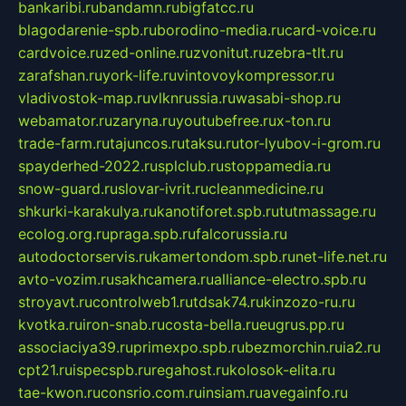
bankaribi.ru
bandamn.ru
bigfatcc.ru
blagodarenie-spb.ru
borodino-media.ru
card-voice.ru
cardvoice.ru
zed-online.ru
zvonitut.ru
zebra-tlt.ru
zarafshan.ru
york-life.ru
vintovoykompressor.ru
vladivostok-map.ru
vlknrussia.ru
wasabi-shop.ru
webamator.ru
zaryna.ru
youtubefree.ru
x-ton.ru
trade-farm.ru
tajuncos.ru
taksu.ru
tor-lyubov-i-grom.ru
spayderhed-2022.ru
splclub.ru
stoppamedia.ru
snow-guard.ru
slovar-ivrit.ru
cleanmedicine.ru
shkurki-karakulya.ru
kanotiforet.spb.ru
tutmassage.ru
ecolog.org.ru
praga.spb.ru
falcorussia.ru
autodoctorservis.ru
kamertondom.spb.ru
net-life.net.ru
avto-vozim.ru
sakhcamera.ru
alliance-electro.spb.ru
stroyavt.ru
controlweb1.ru
tdsak74.ru
kinzozo-ru.ru
kvotka.ru
iron-snab.ru
costa-bella.ru
eugrus.pp.ru
associaciya39.ru
primexpo.spb.ru
bezmorchin.ru
ia2.ru
cpt21.ru
ispecspb.ru
regahost.ru
kolosok-elita.ru
tae-kwon.ru
consrio.com.ru
insiam.ru
avegainfo.ru