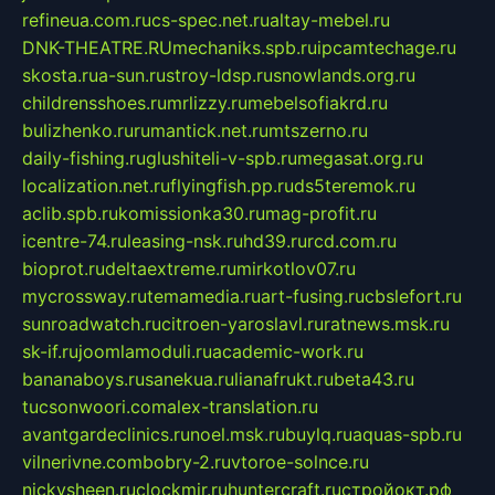
refineua.com.ru
cs-spec.net.ru
altay-mebel.ru
DNK-THEATRE.RU
mechaniks.spb.ru
ipcamtechage.ru
skosta.ru
a-sun.ru
stroy-ldsp.ru
snowlands.org.ru
childrensshoes.ru
mrlizzy.ru
mebelsofiakrd.ru
bulizhenko.ru
rumantick.net.ru
mtszerno.ru
daily-fishing.ru
glushiteli-v-spb.ru
megasat.org.ru
localization.net.ru
flyingfish.pp.ru
ds5teremok.ru
aclib.spb.ru
komissionka30.ru
mag-profit.ru
icentre-74.ru
leasing-nsk.ru
hd39.ru
rcd.com.ru
bioprot.ru
deltaextreme.ru
mirkotlov07.ru
mycrossway.ru
temamedia.ru
art-fusing.ru
cbslefort.ru
sunroadwatch.ru
citroen-yaroslavl.ru
ratnews.msk.ru
sk-if.ru
joomlamoduli.ru
academic-work.ru
bananaboys.ru
sanekua.ru
lianafrukt.ru
beta43.ru
tucsonwoori.com
alex-translation.ru
avantgardeclinics.ru
noel.msk.ru
buylq.ru
aquas-spb.ru
vilnerivne.com
bobry-2.ru
vtoroe-solnce.ru
nickysheen.ru
clockmir.ru
huntercraft.ru
стройокт.рф