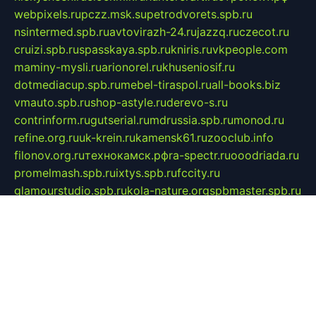
webpixels.ru
pczz.msk.su
petrodvorets.spb.ru
nsintermed.spb.ru
avtovirazh-24.ru
jazzq.ru
czecot.ru
cruizi.spb.ru
spasskaya.spb.ru
kniris.ru
vkpeople.com
maminy-mysli.ru
arionorel.ru
khuseniosif.ru
dotmediacup.spb.ru
mebel-tiraspol.ru
all-books.biz
vmauto.spb.ru
shop-astyle.ru
derevo-s.ru
contrinform.ru
gutserial.ru
mdrussia.spb.ru
monod.ru
refine.org.ru
uk-krein.ru
kamensk61.ru
zooclub.info
filonov.org.ru
технокамск.рф
ra-spectr.ru
ooodriada.ru
promelmash.spb.ru
ixtys.spb.ru
fccity.ru
glamourstudio.spb.ru
kola-nature.org
spbmaster.spb.ru
musicoutlet.ru
china.msk.ru
bulldog.su
grimm-online.ru
outlander.net.ru
maga.spb.ru
anime-sell.ru
keseloy.ru
газприборсервис.рф
karmin.spb.ru
shekswood.ru
tischlermebel.ru
automall66.ru
mag-vladimir.ru
yardbar.ru
kiwitour.spb.ru
indesign.com.ru
freestylemebel.ru
bany-samara.ru
rsei.ru
naidisvoyput.ru
mgsn-invest.ru
ipkamerasannce.ru