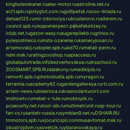
kingbolenskaner.ru
alex-motor.ru
astroline.net.ru
act1.spb.ru
polyglot.com.ru
gidlipetsk.ru
ooo-driada.ru
detsad125.ru
mir-zdoroviya.ru
bruslanovo.ru
siterem.ru
council.spb.ru
лодкипатриот.рф
kafekolizey.ru
iclub.net.ru
gazon-easy.ru
sugarepilekb.ru
grinox.ru
pylesostineco.ru
msts-ozarenie.ru
kameryjooan.ru
artemovskij.ru
dopler.spb.ru
aid70.ru
metall-perm.ru
ndm.msk.ru
ratingzooshop.ru
apiaccess.ru
globalautotrade.info
bezverhovskoe.ru
drsschool.ru
ZOOSMART.SPB.RU
dalakony.ru
medikijob.ru
remontt.spb.ru
photostudia.spb.ru
myragon.ru
terramia.ru
academy62.ru
gardengallereya.ru
rti.com.ru
artem-news.ru
biserinca.ru
krasnodarkurort.com
imshowtv.ru
mebel-v-tule.ru
mobtopik.ru
pcsecurity.net.ru
tool-sib.ru
multimetrunit.ru
sp-tour.ru
fan-cs.ru
santeh-russia.ru
symbian9.net.ru
DSHAIR.RU
tmmotors.spb.ru
xjocuricopii.com
musavtomat.msk.ru
obustrojdom.ru
sovetcik.ru
ybaranovskaya.ru