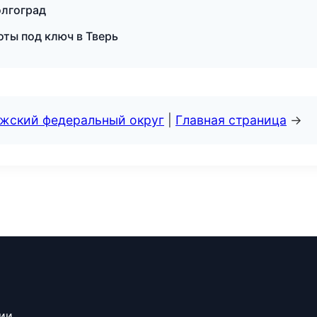
олгоград
ты под ключ в Тверь
лжский федеральный округ
|
Главная страница
→
сии