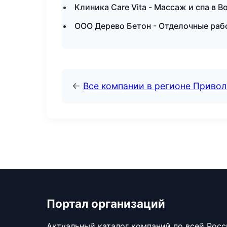
Клиника Care Vita - Массаж и спа в В
ООО Дерево Бетон - Отделочные рабо
←
Все компании в регионе Приво
Портал организаций
Актуальный каталог компаний по всей Рос