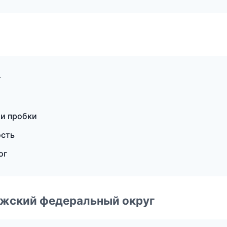
т
 и пробки
ость
ог
лжский федеральный округ