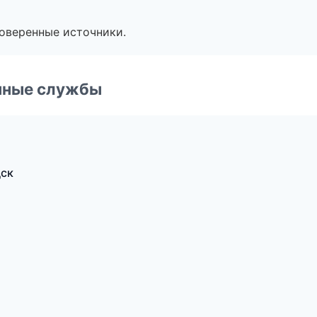
роверенные источники.
чные службы
дск