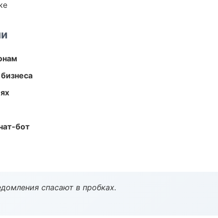
ке
ми
онам
 бизнеса
иях
чат-бот
домления спасают в пробках.