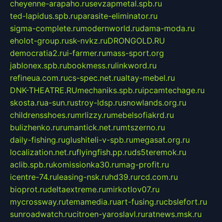
cheyenne-arapaho.ru
sevzapmetal.spb.ru
ted-lapidus.spb.ru
parasite-eliminator.ru
sigma-complete.ru
modernworld.ru
dama-moda.ru
eholot-group.ru
sk-nvkz.ru
DRONGOLD.RU
democratia2.ru
i-farmer.ru
mass-sport.org
jablonex.spb.ru
bookmess.ru
linkword.ru
refineua.com.ru
cs-spec.net.ru
altay-mebel.ru
DNK-THEATRE.RU
mechaniks.spb.ru
ipcamtechage.ru
skosta.ru
a-sun.ru
stroy-ldsp.ru
snowlands.org.ru
childrensshoes.ru
mrlizzy.ru
mebelsofiakrd.ru
bulizhenko.ru
rumantick.net.ru
mtszerno.ru
daily-fishing.ru
glushiteli-v-spb.ru
megasat.org.ru
localization.net.ru
flyingfish.pp.ru
ds5teremok.ru
aclib.spb.ru
komissionka30.ru
mag-profit.ru
icentre-74.ru
leasing-nsk.ru
hd39.ru
rcd.com.ru
bioprot.ru
deltaextreme.ru
mirkotlov07.ru
mycrossway.ru
temamedia.ru
art-fusing.ru
cbslefort.ru
sunroadwatch.ru
citroen-yaroslavl.ru
ratnews.msk.ru