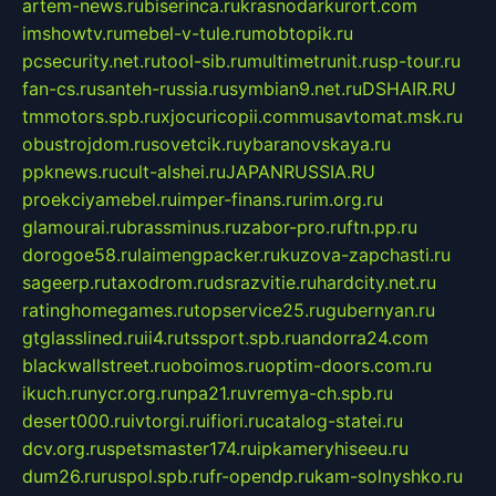
artem-news.ru
biserinca.ru
krasnodarkurort.com
imshowtv.ru
mebel-v-tule.ru
mobtopik.ru
pcsecurity.net.ru
tool-sib.ru
multimetrunit.ru
sp-tour.ru
fan-cs.ru
santeh-russia.ru
symbian9.net.ru
DSHAIR.RU
tmmotors.spb.ru
xjocuricopii.com
musavtomat.msk.ru
obustrojdom.ru
sovetcik.ru
ybaranovskaya.ru
ppknews.ru
cult-alshei.ru
JAPANRUSSIA.RU
proekciyamebel.ru
imper-finans.ru
rim.org.ru
glamourai.ru
brassminus.ru
zabor-pro.ru
ftn.pp.ru
dorogoe58.ru
laimengpacker.ru
kuzova-zapchasti.ru
sageerp.ru
taxodrom.ru
dsrazvitie.ru
hardcity.net.ru
ratinghomegames.ru
topservice25.ru
gubernyan.ru
gtglasslined.ru
ii4.ru
tssport.spb.ru
andorra24.com
blackwallstreet.ru
oboimos.ru
optim-doors.com.ru
ikuch.ru
nycr.org.ru
npa21.ru
vremya-ch.spb.ru
desert000.ru
ivtorgi.ru
ifiori.ru
catalog-statei.ru
dcv.org.ru
spetsmaster174.ru
ipkameryhiseeu.ru
dum26.ru
ruspol.spb.ru
fr-opendp.ru
kam-solnyshko.ru