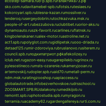
ecostep-samara.ru
d-p.spb.ru
галактика73.рф
sko.com.ru
davitamebel-spb.ru
fotsis.ru
tesiaes.ru
kokoroyari.spb.ru
blesna-kazan.ru
mossilver.ru
lenderoq.ru
sergeydobrin.ru
tochkazvuka.msk.ru
people-of-art.ru
bezzubova.ru
clubtibet.ru
orior-aks.ru
dynamoauto.ru
szk-favorit.ru
carlines.ru
flatnsk.ru
kingbolenskaner.ru
alex-motor.ru
astroline.net.ru
act1.spb.ru
polyglot.com.ru
gidlipetsk.ru
ooo-driada.ru
detsad125.ru
mir-zdoroviya.ru
bruslanovo.ru
siterem.ru
council.spb.ru
лодкипатриот.рф
kafekolizey.ru
iclub.net.ru
gazon-easy.ru
sugarepilekb.ru
grinox.ru
pylesostineco.ru
msts-ozarenie.ru
kameryjooan.ru
artemovskij.ru
dopler.spb.ru
aid70.ru
metall-perm.ru
ndm.msk.ru
ratingzooshop.ru
apiaccess.ru
globalautotrade.info
bezverhovskoe.ru
drsschool.ru
ZOOSMART.SPB.RU
dalakony.ru
medikijob.ru
remontt.spb.ru
photostudia.spb.ru
myragon.ru
terramia.ru
academy62.ru
gardengallereya.ru
rti.com.ru