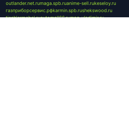
outlander.net.ru
maga.spb.ru
anime-sell.ru
keseloy.ru
газприборсервис.рф
karmin.spb.ru
shekswood.ru
tischlermebel.ru
automall66.ru
mag-vladimir.ru
yardbar.ru
kiwitour.spb.ru
indesign.com.ru
freestylemebel.ru
bany-samara.ru
rsei.ru
naidisvoyput.ru
mgsn-invest.ru
ipkamerasannce.ru
alicante-house.ru
ibelka74.ru
cozyhouse.info
vlkargalev-studio.ru
700mb.ru
figura-ufa.ru
alina-live.ru
belarusiannews.ru
womenknow.ru
dos-vniimk.ru
sega.net.ru
dv.net.ru
phenomenonsofhistory.com
telesputnik.net.ru
wall.pp.ru
pylesosroidmi.ru
gtc-clan.ru
cligs.ru
bibikazap.ru
popova.org.ru
netwhistler.spb.ru
bellvil.ru
bonzon.ru
iss-vladik.ru
defiparis.net.ru
las-gryzas.ru
amku.ru
electednews.spb.ru
feather.org.ru
spar72.ru
tankiigri.ru
dominus.com.ru
ibtree.ru
sanykool.pp.ru
unixlib.org.ru
menatep.spb.ru
gartenterrassen.ru
printeka.ru
skvozilka.com.ru
parkovka-pub.ru
lovemobi.ru
art-ru.ru