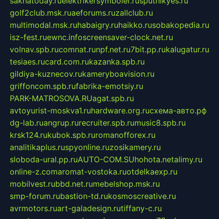
sakhatoday.ru
elektrikersymboler.ru
sputnikyes.ru
golf2club.msk.ru
aeforums.ru
zallclub.ru
multimodal.msk.ru
habaigry.ru
haikko.ru
sobakopedia.ru
isz-fest.ru
ewnc.info
screensaver-clock.net.ru
volnav.spb.ru
comnat.ru
npf.net.ru
7bit.pp.ru
kalugatur.ru
tesiaes.ru
card.com.ru
kazanka.spb.ru
gildiya-kuznecov.ru
kameryboavision.ru
griffoncom.spb.ru
fabrika-emotsiy.ru
PARK-MATROSOVA.RU
agat.spb.ru
avtoyurist-moskva1.ru
hardware.org.ru
схема-авто.рф
dg-lab.ru
angrup.ru
recruiter.spb.ru
music8.spb.ru
krsk124.ru
kubok.spb.ru
romanofforex.ru
analitikaplus.ru
spyonline.ru
zosikamery.ru
sloboda-ural.pp.ru
AUTO-COM.SU
hohota.net
alimy.ru
online-z.com
aromat-vostoka.ru
otdelkaexp.ru
mobilvest.ru
bbd.net.ru
mebelshop.msk.ru
smp-forum.ru
bastion-td.ru
kosmoscreative.ru
avrmotors.ru
art-galadesign.ru
tiffany-c.ru