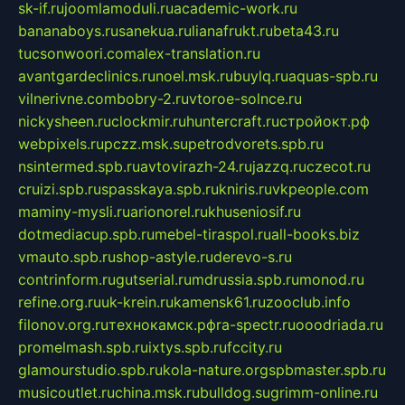
sk-if.ru
joomlamoduli.ru
academic-work.ru
bananaboys.ru
sanekua.ru
lianafrukt.ru
beta43.ru
tucsonwoori.com
alex-translation.ru
avantgardeclinics.ru
noel.msk.ru
buylq.ru
aquas-spb.ru
vilnerivne.com
bobry-2.ru
vtoroe-solnce.ru
nickysheen.ru
clockmir.ru
huntercraft.ru
стройокт.рф
webpixels.ru
pczz.msk.su
petrodvorets.spb.ru
nsintermed.spb.ru
avtovirazh-24.ru
jazzq.ru
czecot.ru
cruizi.spb.ru
spasskaya.spb.ru
kniris.ru
vkpeople.com
maminy-mysli.ru
arionorel.ru
khuseniosif.ru
dotmediacup.spb.ru
mebel-tiraspol.ru
all-books.biz
vmauto.spb.ru
shop-astyle.ru
derevo-s.ru
contrinform.ru
gutserial.ru
mdrussia.spb.ru
monod.ru
refine.org.ru
uk-krein.ru
kamensk61.ru
zooclub.info
filonov.org.ru
технокамск.рф
ra-spectr.ru
ooodriada.ru
promelmash.spb.ru
ixtys.spb.ru
fccity.ru
glamourstudio.spb.ru
kola-nature.org
spbmaster.spb.ru
musicoutlet.ru
china.msk.ru
bulldog.su
grimm-online.ru