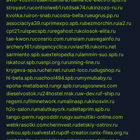
stroyavt.ru
controlweb1.ru
tdsak74.ru
kinzozo-ru.ru
kvotka.ru
iron-snab.ru
costa-bella.ru
eugrus.pp.ru
associaciya39.ru
primexpo.spb.ru
bezmorchin.ru
ia2.ru
cpt21.ru
ispecspb.ru
regahost.ru
kolosok-elita.ru
tae-kwon.ru
consrio.com.ru
insiam.ru
avegainfo.ru
archery161.ru
bigencyclica.ru
vlast16.ru
korru.net
sarmiento.spb.su
extelopedia.ru
lammin-suo.spb.ru
iskatour.spb.ru
snpi.org.ru
running-line.ru
krygeva-spa.ru
chel.net.ru
rust-loco.ru
dugshop.ru
hl-beta.spb.ru
school494.spb.ru
mymubaby.ru
epoha-metalband.ru
ngr.spb.ru
rusgosnews.com
dieselvostok.ru
24hostel.msk.ru
w-dev.ru
f-ship.ru
regsmi.ru
filmnetwork.ru
malinasp.ru
kinosvin.ru
h2o-salon.ru
malutkayork.ru
deltaprim.spb.ru
tango-perm.ru
gooddir.ru
sgv.su
multiki-online.com
webkrasotki.com
cherinvest.ru
detskiy-ostrov.ru
ankou.spb.ru
alvesta1.ru
pdf-creator.ru
nix-files.org.ru