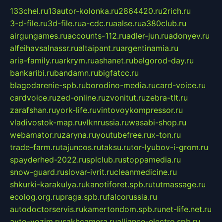
133chel.ru
13autor-kolonka.ru
2864420.ru
2rich.ru
3-d-file.ru
3d-file.ru
a-cdc.ru
aalse.ru
a380club.ru
airgungames.ru
accounts-112.ru
adler-jun.ru
adonyev.ru
alfeihavsalnassr.ru
altaipant.ru
argentinamia.ru
aria-family.ru
arkrym.ru
ashanet.ru
belgorod-day.ru
bankaribi.ru
bandamn.ru
bigfatcc.ru
blagodarenie-spb.ru
borodino-media.ru
card-voice.ru
cardvoice.ru
zed-online.ru
zvonitut.ru
zebra-tlt.ru
zarafshan.ru
york-life.ru
vintovoykompressor.ru
vladivostok-map.ru
vlknrussia.ru
wasabi-shop.ru
webamator.ru
zaryna.ru
youtubefree.ru
x-ton.ru
trade-farm.ru
tajuncos.ru
taksu.ru
tor-lyubov-i-grom.ru
spayderhed-2022.ru
splclub.ru
stoppamedia.ru
snow-guard.ru
slovar-ivrit.ru
cleanmedicine.ru
shkurki-karakulya.ru
kanotiforet.spb.ru
tutmassage.ru
ecolog.org.ru
praga.spb.ru
falcorussia.ru
autodoctorservis.ru
kamertondom.spb.ru
net-life.net.ru
avto-vozim.ru
sakhcamera.ru
alliance-electro.spb.ru