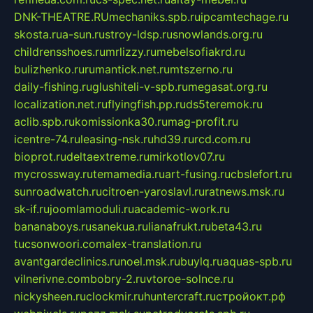
DNK-THEATRE.RU
mechaniks.spb.ru
ipcamtechage.ru
skosta.ru
a-sun.ru
stroy-ldsp.ru
snowlands.org.ru
childrensshoes.ru
mrlizzy.ru
mebelsofiakrd.ru
bulizhenko.ru
rumantick.net.ru
mtszerno.ru
daily-fishing.ru
glushiteli-v-spb.ru
megasat.org.ru
localization.net.ru
flyingfish.pp.ru
ds5teremok.ru
aclib.spb.ru
komissionka30.ru
mag-profit.ru
icentre-74.ru
leasing-nsk.ru
hd39.ru
rcd.com.ru
bioprot.ru
deltaextreme.ru
mirkotlov07.ru
mycrossway.ru
temamedia.ru
art-fusing.ru
cbslefort.ru
sunroadwatch.ru
citroen-yaroslavl.ru
ratnews.msk.ru
sk-if.ru
joomlamoduli.ru
academic-work.ru
bananaboys.ru
sanekua.ru
lianafrukt.ru
beta43.ru
tucsonwoori.com
alex-translation.ru
avantgardeclinics.ru
noel.msk.ru
buylq.ru
aquas-spb.ru
vilnerivne.com
bobry-2.ru
vtoroe-solnce.ru
nickysheen.ru
clockmir.ru
huntercraft.ru
стройокт.рф