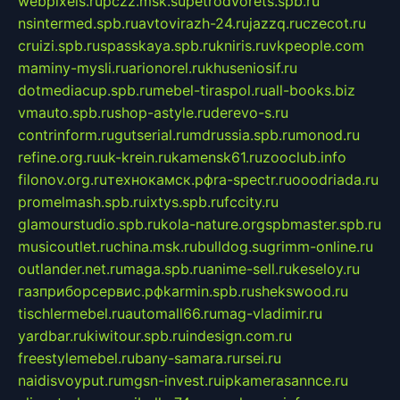
webpixels.ru
pczz.msk.su
petrodvorets.spb.ru
nsintermed.spb.ru
avtovirazh-24.ru
jazzq.ru
czecot.ru
cruizi.spb.ru
spasskaya.spb.ru
kniris.ru
vkpeople.com
maminy-mysli.ru
arionorel.ru
khuseniosif.ru
dotmediacup.spb.ru
mebel-tiraspol.ru
all-books.biz
vmauto.spb.ru
shop-astyle.ru
derevo-s.ru
contrinform.ru
gutserial.ru
mdrussia.spb.ru
monod.ru
refine.org.ru
uk-krein.ru
kamensk61.ru
zooclub.info
filonov.org.ru
технокамск.рф
ra-spectr.ru
ooodriada.ru
promelmash.spb.ru
ixtys.spb.ru
fccity.ru
glamourstudio.spb.ru
kola-nature.org
spbmaster.spb.ru
musicoutlet.ru
china.msk.ru
bulldog.su
grimm-online.ru
outlander.net.ru
maga.spb.ru
anime-sell.ru
keseloy.ru
газприборсервис.рф
karmin.spb.ru
shekswood.ru
tischlermebel.ru
automall66.ru
mag-vladimir.ru
yardbar.ru
kiwitour.spb.ru
indesign.com.ru
freestylemebel.ru
bany-samara.ru
rsei.ru
naidisvoyput.ru
mgsn-invest.ru
ipkamerasannce.ru