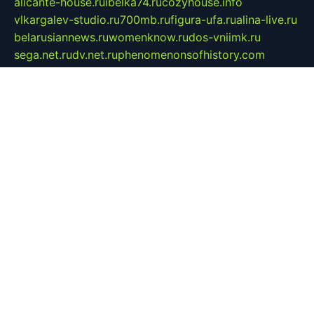
alicante-house.ru
ibelka74.ru
cozyhouse.info
vlkargalev-studio.ru
700mb.ru
figura-ufa.ru
alina-live.ru
belarusiannews.ru
womenknow.ru
dos-vniimk.ru
sega.net.ru
dv.net.ru
phenomenonsofhistory.com
telesputnik.net.ru
wall.pp.ru
pylesosroidmi.ru
gtc-clan.ru
cligs.ru
bibikazap.ru
popova.org.ru
netwhistler.spb.ru
bellvil.ru
bonzon.ru
iss-vladik.ru
defiparis.net.ru
las-gryzas.ru
amku.ru
electednews.spb.ru
feather.org.ru
spar72.ru
tankiigri.ru
dominus.com.ru
ibtree.ru
sanykool.pp.ru
unixlib.org.ru
menatep.spb.ru
gartenterrassen.ru
printeka.ru
skvozilka.com.ru
parkovka-pub.ru
lovemobi.ru
art-ru.ru
emulatorz.com.ru
alucomp.com.ru
tatforum.com.ru
alternativa-profi.ru
dermakler.ru
artsurvey.ru
aredir.ru
khimspas.ru
centr-maxi.ru
2018r.ru
bort-stomer-defort.ru
professional2.ru
gibsons.ru
artselena.ru
art-pilot.ru
ingredient.spb.ru
npfpolimer.spb.ru
argentum.spb.ru
hom-edu.ru