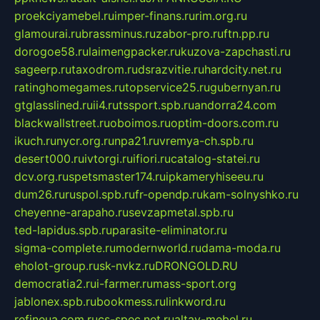
proekciyamebel.ru
imper-finans.ru
rim.org.ru
glamourai.ru
brassminus.ru
zabor-pro.ru
ftn.pp.ru
dorogoe58.ru
laimengpacker.ru
kuzova-zapchasti.ru
sageerp.ru
taxodrom.ru
dsrazvitie.ru
hardcity.net.ru
ratinghomegames.ru
topservice25.ru
gubernyan.ru
gtglasslined.ru
ii4.ru
tssport.spb.ru
andorra24.com
blackwallstreet.ru
oboimos.ru
optim-doors.com.ru
ikuch.ru
nycr.org.ru
npa21.ru
vremya-ch.spb.ru
desert000.ru
ivtorgi.ru
ifiori.ru
catalog-statei.ru
dcv.org.ru
spetsmaster174.ru
ipkameryhiseeu.ru
dum26.ru
ruspol.spb.ru
fr-opendp.ru
kam-solnyshko.ru
cheyenne-arapaho.ru
sevzapmetal.spb.ru
ted-lapidus.spb.ru
parasite-eliminator.ru
sigma-complete.ru
modernworld.ru
dama-moda.ru
eholot-group.ru
sk-nvkz.ru
DRONGOLD.RU
democratia2.ru
i-farmer.ru
mass-sport.org
jablonex.spb.ru
bookmess.ru
linkword.ru
refineua.com.ru
cs-spec.net.ru
altay-mebel.ru