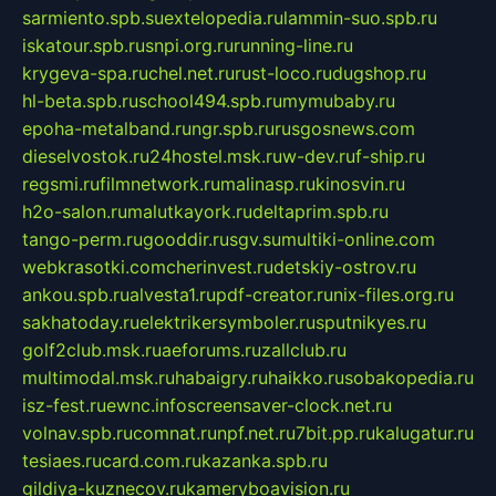
sarmiento.spb.su
extelopedia.ru
lammin-suo.spb.ru
iskatour.spb.ru
snpi.org.ru
running-line.ru
krygeva-spa.ru
chel.net.ru
rust-loco.ru
dugshop.ru
hl-beta.spb.ru
school494.spb.ru
mymubaby.ru
epoha-metalband.ru
ngr.spb.ru
rusgosnews.com
dieselvostok.ru
24hostel.msk.ru
w-dev.ru
f-ship.ru
regsmi.ru
filmnetwork.ru
malinasp.ru
kinosvin.ru
h2o-salon.ru
malutkayork.ru
deltaprim.spb.ru
tango-perm.ru
gooddir.ru
sgv.su
multiki-online.com
webkrasotki.com
cherinvest.ru
detskiy-ostrov.ru
ankou.spb.ru
alvesta1.ru
pdf-creator.ru
nix-files.org.ru
sakhatoday.ru
elektrikersymboler.ru
sputnikyes.ru
golf2club.msk.ru
aeforums.ru
zallclub.ru
multimodal.msk.ru
habaigry.ru
haikko.ru
sobakopedia.ru
isz-fest.ru
ewnc.info
screensaver-clock.net.ru
volnav.spb.ru
comnat.ru
npf.net.ru
7bit.pp.ru
kalugatur.ru
tesiaes.ru
card.com.ru
kazanka.spb.ru
gildiya-kuznecov.ru
kameryboavision.ru