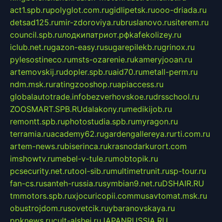
act1.spb.ru
polyglot.com.ru
gidlipetsk.ru
ooo-driada.ru
detsad125.ru
mir-zdoroviya.ru
bruslanovo.ru
siterem.ru
council.spb.ru
лодкипатриот.рф
kafekolizey.ru
iclub.net.ru
gazon-easy.ru
sugarepilekb.ru
grinox.ru
pylesostineco.ru
msts-ozarenie.ru
kameryjooan.ru
artemovskij.ru
dopler.spb.ru
aid70.ru
metall-perm.ru
ndm.msk.ru
ratingzooshop.ru
apiaccess.ru
globalautotrade.info
bezverhovskoe.ru
drsschool.ru
ZOOSMART.SPB.RU
dalakony.ru
medikijob.ru
remontt.spb.ru
photostudia.spb.ru
myragon.ru
terramia.ru
academy62.ru
gardengallereya.ru
rti.com.ru
artem-news.ru
biserinca.ru
krasnodarkurort.com
imshowtv.ru
mebel-v-tule.ru
mobtopik.ru
pcsecurity.net.ru
tool-sib.ru
multimetrunit.ru
sp-tour.ru
fan-cs.ru
santeh-russia.ru
symbian9.net.ru
DSHAIR.RU
tmmotors.spb.ru
xjocuricopii.com
musavtomat.msk.ru
obustrojdom.ru
sovetcik.ru
ybaranovskaya.ru
ppknews.ru
cult-alshei.ru
JAPANRUSSIA.RU