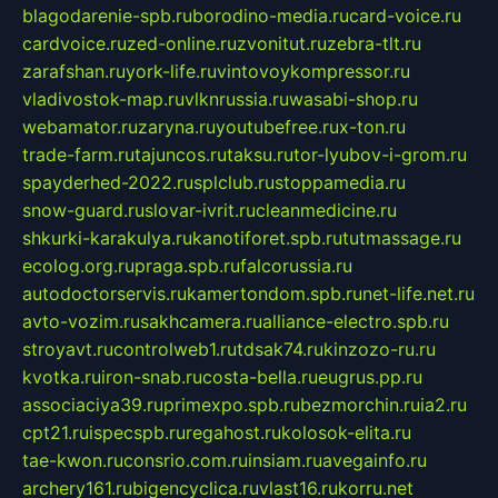
blagodarenie-spb.ru
borodino-media.ru
card-voice.ru
cardvoice.ru
zed-online.ru
zvonitut.ru
zebra-tlt.ru
zarafshan.ru
york-life.ru
vintovoykompressor.ru
vladivostok-map.ru
vlknrussia.ru
wasabi-shop.ru
webamator.ru
zaryna.ru
youtubefree.ru
x-ton.ru
trade-farm.ru
tajuncos.ru
taksu.ru
tor-lyubov-i-grom.ru
spayderhed-2022.ru
splclub.ru
stoppamedia.ru
snow-guard.ru
slovar-ivrit.ru
cleanmedicine.ru
shkurki-karakulya.ru
kanotiforet.spb.ru
tutmassage.ru
ecolog.org.ru
praga.spb.ru
falcorussia.ru
autodoctorservis.ru
kamertondom.spb.ru
net-life.net.ru
avto-vozim.ru
sakhcamera.ru
alliance-electro.spb.ru
stroyavt.ru
controlweb1.ru
tdsak74.ru
kinzozo-ru.ru
kvotka.ru
iron-snab.ru
costa-bella.ru
eugrus.pp.ru
associaciya39.ru
primexpo.spb.ru
bezmorchin.ru
ia2.ru
cpt21.ru
ispecspb.ru
regahost.ru
kolosok-elita.ru
tae-kwon.ru
consrio.com.ru
insiam.ru
avegainfo.ru
archery161.ru
bigencyclica.ru
vlast16.ru
korru.net