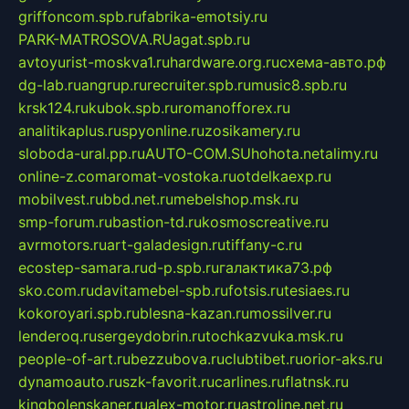
griffoncom.spb.ru
fabrika-emotsiy.ru
PARK-MATROSOVA.RU
agat.spb.ru
avtoyurist-moskva1.ru
hardware.org.ru
схема-авто.рф
dg-lab.ru
angrup.ru
recruiter.spb.ru
music8.spb.ru
krsk124.ru
kubok.spb.ru
romanofforex.ru
analitikaplus.ru
spyonline.ru
zosikamery.ru
sloboda-ural.pp.ru
AUTO-COM.SU
hohota.net
alimy.ru
online-z.com
aromat-vostoka.ru
otdelkaexp.ru
mobilvest.ru
bbd.net.ru
mebelshop.msk.ru
smp-forum.ru
bastion-td.ru
kosmoscreative.ru
avrmotors.ru
art-galadesign.ru
tiffany-c.ru
ecostep-samara.ru
d-p.spb.ru
галактика73.рф
sko.com.ru
davitamebel-spb.ru
fotsis.ru
tesiaes.ru
kokoroyari.spb.ru
blesna-kazan.ru
mossilver.ru
lenderoq.ru
sergeydobrin.ru
tochkazvuka.msk.ru
people-of-art.ru
bezzubova.ru
clubtibet.ru
orior-aks.ru
dynamoauto.ru
szk-favorit.ru
carlines.ru
flatnsk.ru
kingbolenskaner.ru
alex-motor.ru
astroline.net.ru