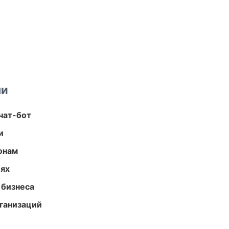
ми
чат-бот
и
онам
иях
 бизнеса
ганизаций