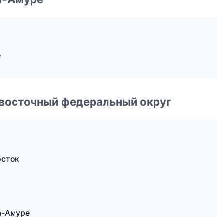
т
евосточный федеральный округ
осток
на-Амуре