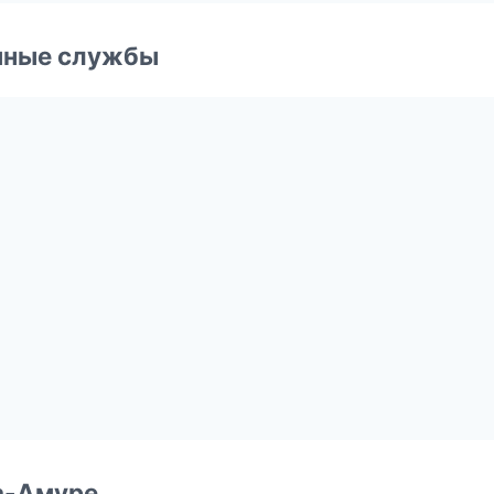
чные службы
а-Амуре