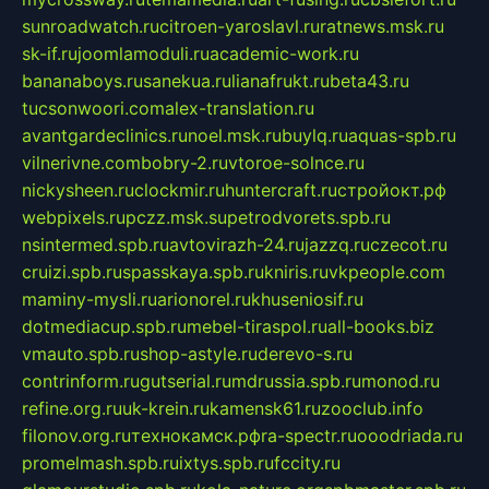
sunroadwatch.ru
citroen-yaroslavl.ru
ratnews.msk.ru
sk-if.ru
joomlamoduli.ru
academic-work.ru
bananaboys.ru
sanekua.ru
lianafrukt.ru
beta43.ru
tucsonwoori.com
alex-translation.ru
avantgardeclinics.ru
noel.msk.ru
buylq.ru
aquas-spb.ru
vilnerivne.com
bobry-2.ru
vtoroe-solnce.ru
nickysheen.ru
clockmir.ru
huntercraft.ru
стройокт.рф
webpixels.ru
pczz.msk.su
petrodvorets.spb.ru
nsintermed.spb.ru
avtovirazh-24.ru
jazzq.ru
czecot.ru
cruizi.spb.ru
spasskaya.spb.ru
kniris.ru
vkpeople.com
maminy-mysli.ru
arionorel.ru
khuseniosif.ru
dotmediacup.spb.ru
mebel-tiraspol.ru
all-books.biz
vmauto.spb.ru
shop-astyle.ru
derevo-s.ru
contrinform.ru
gutserial.ru
mdrussia.spb.ru
monod.ru
refine.org.ru
uk-krein.ru
kamensk61.ru
zooclub.info
filonov.org.ru
технокамск.рф
ra-spectr.ru
ooodriada.ru
promelmash.spb.ru
ixtys.spb.ru
fccity.ru