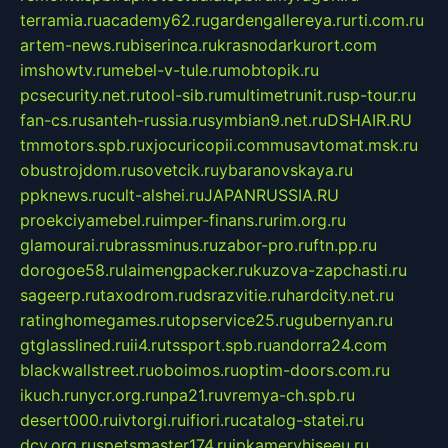
terramia.ru
academy62.ru
gardengallereya.ru
rti.com.ru
artem-news.ru
biserinca.ru
krasnodarkurort.com
imshowtv.ru
mebel-v-tule.ru
mobtopik.ru
pcsecurity.net.ru
tool-sib.ru
multimetrunit.ru
sp-tour.ru
fan-cs.ru
santeh-russia.ru
symbian9.net.ru
DSHAIR.RU
tmmotors.spb.ru
xjocuricopii.com
musavtomat.msk.ru
obustrojdom.ru
sovetcik.ru
ybaranovskaya.ru
ppknews.ru
cult-alshei.ru
JAPANRUSSIA.RU
proekciyamebel.ru
imper-finans.ru
rim.org.ru
glamourai.ru
brassminus.ru
zabor-pro.ru
ftn.pp.ru
dorogoe58.ru
laimengpacker.ru
kuzova-zapchasti.ru
sageerp.ru
taxodrom.ru
dsrazvitie.ru
hardcity.net.ru
ratinghomegames.ru
topservice25.ru
gubernyan.ru
gtglasslined.ru
ii4.ru
tssport.spb.ru
andorra24.com
blackwallstreet.ru
oboimos.ru
optim-doors.com.ru
ikuch.ru
nycr.org.ru
npa21.ru
vremya-ch.spb.ru
desert000.ru
ivtorgi.ru
ifiori.ru
catalog-statei.ru
dcv.org.ru
spetsmaster174.ru
ipkameryhiseeu.ru