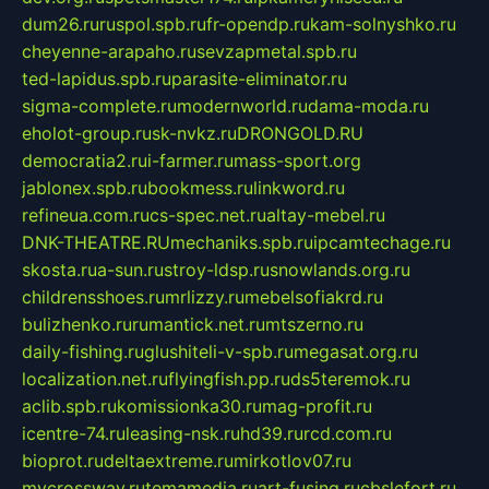
dum26.ru
ruspol.spb.ru
fr-opendp.ru
kam-solnyshko.ru
cheyenne-arapaho.ru
sevzapmetal.spb.ru
ted-lapidus.spb.ru
parasite-eliminator.ru
sigma-complete.ru
modernworld.ru
dama-moda.ru
eholot-group.ru
sk-nvkz.ru
DRONGOLD.RU
democratia2.ru
i-farmer.ru
mass-sport.org
jablonex.spb.ru
bookmess.ru
linkword.ru
refineua.com.ru
cs-spec.net.ru
altay-mebel.ru
DNK-THEATRE.RU
mechaniks.spb.ru
ipcamtechage.ru
skosta.ru
a-sun.ru
stroy-ldsp.ru
snowlands.org.ru
childrensshoes.ru
mrlizzy.ru
mebelsofiakrd.ru
bulizhenko.ru
rumantick.net.ru
mtszerno.ru
daily-fishing.ru
glushiteli-v-spb.ru
megasat.org.ru
localization.net.ru
flyingfish.pp.ru
ds5teremok.ru
aclib.spb.ru
komissionka30.ru
mag-profit.ru
icentre-74.ru
leasing-nsk.ru
hd39.ru
rcd.com.ru
bioprot.ru
deltaextreme.ru
mirkotlov07.ru
mycrossway.ru
temamedia.ru
art-fusing.ru
cbslefort.ru