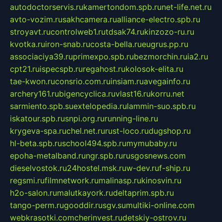
autodoctorservis.ru
kamertondom.spb.ru
net-life.net.ru
avto-vozim.ru
sakhcamera.ru
alliance-electro.spb.ru
stroyavt.ru
controlweb1.ru
tdsak74.ru
kinzozo-ru.ru
kvotka.ru
iron-snab.ru
costa-bella.ru
eugrus.pp.ru
associaciya39.ru
primexpo.spb.ru
bezmorchin.ru
ia2.ru
cpt21.ru
ispecspb.ru
regahost.ru
kolosok-elita.ru
tae-kwon.ru
consrio.com.ru
insiam.ru
avegainfo.ru
archery161.ru
bigencyclica.ru
vlast16.ru
korru.net
sarmiento.spb.su
extelopedia.ru
lammin-suo.spb.ru
iskatour.spb.ru
snpi.org.ru
running-line.ru
krygeva-spa.ru
chel.net.ru
rust-loco.ru
dugshop.ru
hl-beta.spb.ru
school494.spb.ru
mymubaby.ru
epoha-metalband.ru
ngr.spb.ru
rusgosnews.com
dieselvostok.ru
24hostel.msk.ru
w-dev.ru
f-ship.ru
regsmi.ru
filmnetwork.ru
malinasp.ru
kinosvin.ru
h2o-salon.ru
malutkayork.ru
deltaprim.spb.ru
tango-perm.ru
gooddir.ru
sgv.su
multiki-online.com
webkrasotki.com
cherinvest.ru
detskiy-ostrov.ru