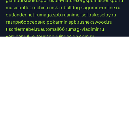
glamourstudio.spb.ru
kola-nature.org
spbmaster.spb.ru
musicoutlet.ru
china.msk.ru
bulldog.su
grimm-online.ru
outlander.net.ru
maga.spb.ru
anime-sell.ru
keseloy.ru
газприборсервис.рф
karmin.spb.ru
shekswood.ru
tischlermebel.ru
automall66.ru
mag-vladimir.ru
yardbar.ru
kiwitour.spb.ru
indesign.com.ru
freestylemebel.ru
bany-samara.ru
rsei.ru
naidisvoyput.ru
mgsn-invest.ru
ipkamerasannce.ru
alicante-house.ru
ibelka74.ru
cozyhouse.info
vlkargalev-studio.ru
700mb.ru
figura-ufa.ru
alina-live.ru
belarusiannews.ru
womenknow.ru
dos-vniimk.ru
sega.net.ru
dv.net.ru
phenomenonsofhistory.com
telesputnik.net.ru
wall.pp.ru
pylesosroidmi.ru
gtc-clan.ru
cligs.ru
bibikazap.ru
popova.org.ru
netwhistler.spb.ru
bellvil.ru
bonzon.ru
iss-vladik.ru
defiparis.net.ru
las-gryzas.ru
amku.ru
electednews.spb.ru
feather.org.ru
spar72.ru
tankiigri.ru
dominus.com.ru
ibtree.ru
sanykool.pp.ru
unixlib.org.ru