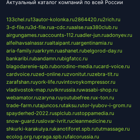
Актуальный каталог компаний по всей России
133chel.ru
13autor-kolonka.ru
2864420.ru
2rich.ru
3-d-file.ru
3d-file.ru
a-cdc.ru
aalse.ru
a380club.ru
airgungames.ru
accounts-112.ru
adler-jun.ru
adonyev.ru
alfeihavsalnassr.ru
altaipant.ru
argentinamia.ru
aria-family.ru
arkrym.ru
ashanet.ru
belgorod-day.ru
bankaribi.ru
bandamn.ru
bigfatcc.ru
blagodarenie-spb.ru
borodino-media.ru
card-voice.ru
cardvoice.ru
zed-online.ru
zvonitut.ru
zebra-tlt.ru
zarafshan.ru
york-life.ru
vintovoykompressor.ru
vladivostok-map.ru
vlknrussia.ru
wasabi-shop.ru
webamator.ru
zaryna.ru
youtubefree.ru
x-ton.ru
trade-farm.ru
tajuncos.ru
taksu.ru
tor-lyubov-i-grom.ru
spayderhed-2022.ru
splclub.ru
stoppamedia.ru
snow-guard.ru
slovar-ivrit.ru
cleanmedicine.ru
shkurki-karakulya.ru
kanotiforet.spb.ru
tutmassage.ru
ecolog.org.ru
praga.spb.ru
falcorussia.ru