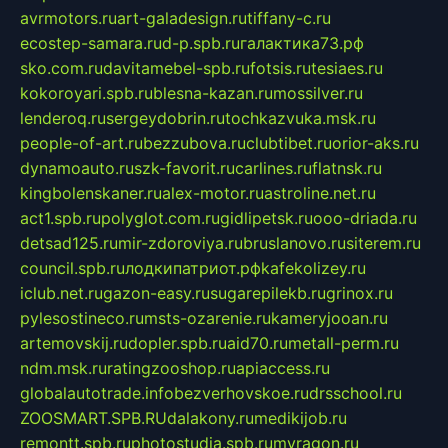
avrmotors.ru
art-galadesign.ru
tiffany-c.ru
ecostep-samara.ru
d-p.spb.ru
галактика73.рф
sko.com.ru
davitamebel-spb.ru
fotsis.ru
tesiaes.ru
kokoroyari.spb.ru
blesna-kazan.ru
mossilver.ru
lenderoq.ru
sergeydobrin.ru
tochkazvuka.msk.ru
people-of-art.ru
bezzubova.ru
clubtibet.ru
orior-aks.ru
dynamoauto.ru
szk-favorit.ru
carlines.ru
flatnsk.ru
kingbolenskaner.ru
alex-motor.ru
astroline.net.ru
act1.spb.ru
polyglot.com.ru
gidlipetsk.ru
ooo-driada.ru
detsad125.ru
mir-zdoroviya.ru
bruslanovo.ru
siterem.ru
council.spb.ru
лодкипатриот.рф
kafekolizey.ru
iclub.net.ru
gazon-easy.ru
sugarepilekb.ru
grinox.ru
pylesostineco.ru
msts-ozarenie.ru
kameryjooan.ru
artemovskij.ru
dopler.spb.ru
aid70.ru
metall-perm.ru
ndm.msk.ru
ratingzooshop.ru
apiaccess.ru
globalautotrade.info
bezverhovskoe.ru
drsschool.ru
ZOOSMART.SPB.RU
dalakony.ru
medikijob.ru
remontt.spb.ru
photostudia.spb.ru
myragon.ru