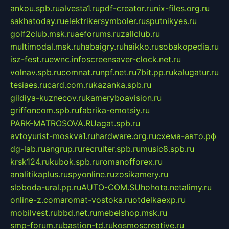
ankou.spb.ru
alvesta1.ru
pdf-creator.ru
nix-files.org.ru
sakhatoday.ru
elektrikersymboler.ru
sputnikyes.ru
golf2club.msk.ru
aeforums.ru
zallclub.ru
multimodal.msk.ru
habaigry.ru
haikko.ru
sobakopedia.ru
isz-fest.ru
ewnc.info
screensaver-clock.net.ru
volnav.spb.ru
comnat.ru
npf.net.ru
7bit.pp.ru
kalugatur.ru
tesiaes.ru
card.com.ru
kazanka.spb.ru
gildiya-kuznecov.ru
kameryboavision.ru
griffoncom.spb.ru
fabrika-emotsiy.ru
PARK-MATROSOVA.RU
agat.spb.ru
avtoyurist-moskva1.ru
hardware.org.ru
схема-авто.рф
dg-lab.ru
angrup.ru
recruiter.spb.ru
music8.spb.ru
krsk124.ru
kubok.spb.ru
romanofforex.ru
analitikaplus.ru
spyonline.ru
zosikamery.ru
sloboda-ural.pp.ru
AUTO-COM.SU
hohota.net
alimy.ru
online-z.com
aromat-vostoka.ru
otdelkaexp.ru
mobilvest.ru
bbd.net.ru
mebelshop.msk.ru
smp-forum.ru
bastion-td.ru
kosmoscreative.ru