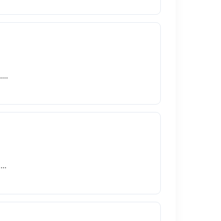
..
..