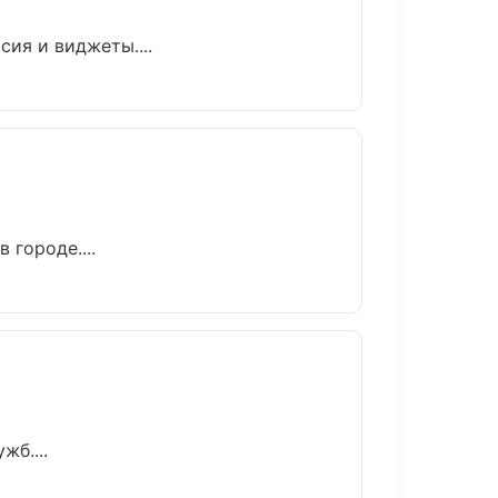
сия и виджеты....
 городе....
б....