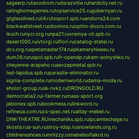
sageerp.ru
taxodrom.ru
dsrazvitie.ru
hardcity.net.ru
ratinghomegames.ru
topservice25.ru
gubernyan.ru
gtglasslined.ru
ii4.ru
tssport.spb.ru
andorra24.com
blackwallstreet.ru
oboimos.ru
optim-doors.com.ru
ikuch.ru
nycr.org.ru
npa21.ru
vremya-ch.spb.ru
desert000.ru
ivtorgi.ru
ifiori.ru
catalog-statei.ru
dcv.org.ru
spetsmaster174.ru
ipkameryhiseeu.ru
dum26.ru
ruspol.spb.ru
fr-opendp.ru
kam-solnyshko.ru
cheyenne-arapaho.ru
sevzapmetal.spb.ru
ted-lapidus.spb.ru
parasite-eliminator.ru
sigma-complete.ru
modernworld.ru
dama-moda.ru
eholot-group.ru
sk-nvkz.ru
DRONGOLD.RU
democratia2.ru
i-farmer.ru
mass-sport.org
jablonex.spb.ru
bookmess.ru
linkword.ru
refineua.com.ru
cs-spec.net.ru
altay-mebel.ru
DNK-THEATRE.RU
mechaniks.spb.ru
ipcamtechage.ru
skosta.ru
a-sun.ru
stroy-ldsp.ru
snowlands.org.ru
childrensshoes.ru
mrlizzy.ru
mebelsofiakrd.ru