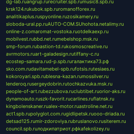
dg-lab.ru
angrup.ru
recruiter.spb.ru
music8.spb.ru
krsk124.ru
kubok.spb.ru
romanofforex.ru
analitikaplus.ru
spyonline.ru
zosikamery.ru
sloboda-ural.pp.ru
AUTO-COM.SU
hohota.net
alimy.ru
online-z.com
aromat-vostoka.ru
otdelkaexp.ru
mobilvest.ru
bbd.net.ru
mebelshop.msk.ru
smp-forum.ru
bastion-td.ru
kosmoscreative.ru
avrmotors.ru
art-galadesign.ru
tiffany-c.ru
ecostep-samara.ru
d-p.spb.ru
галактика73.рф
sko.com.ru
davitamebel-spb.ru
fotsis.ru
tesiaes.ru
kokoroyari.spb.ru
blesna-kazan.ru
mossilver.ru
lenderoq.ru
sergeydobrin.ru
tochkazvuka.msk.ru
people-of-art.ru
bezzubova.ru
clubtibet.ru
orior-aks.ru
dynamoauto.ru
szk-favorit.ru
carlines.ru
flatnsk.ru
kingbolenskaner.ru
alex-motor.ru
astroline.net.ru
act1.spb.ru
polyglot.com.ru
gidlipetsk.ru
ooo-driada.ru
detsad125.ru
mir-zdoroviya.ru
bruslanovo.ru
siterem.ru
council.spb.ru
лодкипатриот.рф
kafekolizey.ru