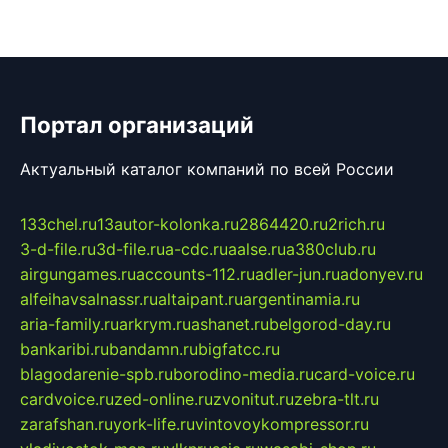
Портал организаций
Актуальный каталог компаний по всей России
133chel.ru
13autor-kolonka.ru
2864420.ru
2rich.ru
3-d-file.ru
3d-file.ru
a-cdc.ru
aalse.ru
a380club.ru
airgungames.ru
accounts-112.ru
adler-jun.ru
adonyev.ru
alfeihavsalnassr.ru
altaipant.ru
argentinamia.ru
aria-family.ru
arkrym.ru
ashanet.ru
belgorod-day.ru
bankaribi.ru
bandamn.ru
bigfatcc.ru
blagodarenie-spb.ru
borodino-media.ru
card-voice.ru
cardvoice.ru
zed-online.ru
zvonitut.ru
zebra-tlt.ru
zarafshan.ru
york-life.ru
vintovoykompressor.ru