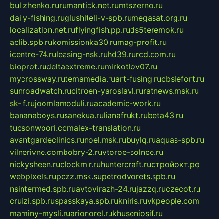
bulizhenko.ru
rumantick.net.ru
mtszerno.ru
daily-fishing.ru
glushiteli-v-spb.ru
megasat.org.ru
localization.net.ru
flyingfish.pp.ru
ds5teremok.ru
aclib.spb.ru
komissionka30.ru
mag-profit.ru
icentre-74.ru
leasing-nsk.ru
hd39.ru
rcd.com.ru
bioprot.ru
deltaextreme.ru
mirkotlov07.ru
mycrossway.ru
temamedia.ru
art-fusing.ru
cbslefort.ru
sunroadwatch.ru
citroen-yaroslavl.ru
ratnews.msk.ru
sk-if.ru
joomlamoduli.ru
academic-work.ru
bananaboys.ru
sanekua.ru
lianafrukt.ru
beta43.ru
tucsonwoori.com
alex-translation.ru
avantgardeclinics.ru
noel.msk.ru
buylq.ru
aquas-spb.ru
vilnerivne.com
bobry-2.ru
vtoroe-solnce.ru
nickysheen.ru
clockmir.ru
huntercraft.ru
стройокт.рф
webpixels.ru
pczz.msk.su
petrodvorets.spb.ru
nsintermed.spb.ru
avtovirazh-24.ru
jazzq.ru
czecot.ru
cruizi.spb.ru
spasskaya.spb.ru
kniris.ru
vkpeople.com
maminy-mysli.ru
arionorel.ru
khuseniosif.ru