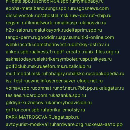
hl-beta.spb.ru
school494.spb.ru
mymubaby.ru
epoha-metalband.ru
ngr.spb.ru
rusgosnews.com
dieselvostok.ru
24hostel.msk.ru
w-dev.ru
f-ship.ru
regsmi.ru
filmnetwork.ru
malinasp.ru
kinosvin.ru
h2o-salon.ru
malutkayork.ru
deltaprim.spb.ru
tango-perm.ru
gooddir.ru
sgv.su
multiki-online.com
webkrasotki.com
cherinvest.ru
detskiy-ostrov.ru
ankou.spb.ru
alvesta1.ru
pdf-creator.ru
nix-files.org.ru
sakhatoday.ru
elektrikersymboler.ru
sputnikyes.ru
golf2club.msk.ru
aeforums.ru
zallclub.ru
multimodal.msk.ru
habaigry.ru
haikko.ru
sobakopedia.ru
isz-fest.ru
ewnc.info
screensaver-clock.net.ru
volnav.spb.ru
comnat.ru
npf.net.ru
7bit.pp.ru
kalugatur.ru
tesiaes.ru
card.com.ru
kazanka.spb.ru
gildiya-kuznecov.ru
kameryboavision.ru
griffoncom.spb.ru
fabrika-emotsiy.ru
PARK-MATROSOVA.RU
agat.spb.ru
avtoyurist-moskva1.ru
hardware.org.ru
схема-авто.рф