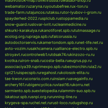
vladivostok-map.ru
vlknrussia.ru
wasabi-shop.ru
webamator.ru
zaryna.ru
youtubefree.ru
x-ton.ru
trade-farm.ru
tajuncos.ru
taksu.ru
tor-lyubov-i-grom.ru
spayderhed-2022.ru
splclub.ru
stoppamedia.ru
snow-guard.ru
slovar-ivrit.ru
cleanmedicine.ru
shkurki-karakulya.ru
kanotiforet.spb.ru
tutmassage.ru
ecolog.org.ru
praga.spb.ru
falcorussia.ru
autodoctorservis.ru
kamertondom.spb.ru
net-life.net.ru
avto-vozim.ru
sakhcamera.ru
alliance-electro.spb.ru
stroyavt.ru
controlweb1.ru
tdsak74.ru
kinzozo-ru.ru
kvotka.ru
iron-snab.ru
costa-bella.ru
eugrus.pp.ru
associaciya39.ru
primexpo.spb.ru
bezmorchin.ru
ia2.ru
cpt21.ru
ispecspb.ru
regahost.ru
kolosok-elita.ru
tae-kwon.ru
consrio.com.ru
insiam.ru
avegainfo.ru
archery161.ru
bigencyclica.ru
vlast16.ru
korru.net
sarmiento.spb.su
extelopedia.ru
lammin-suo.spb.ru
iskatour.spb.ru
snpi.org.ru
running-line.ru
krygeva-spa.ru
chel.net.ru
rust-loco.ru
dugshop.ru