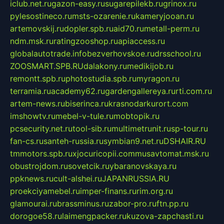
iclub.net.ru
gazon-easy.ru
sugarepilekb.ru
grinox.ru
pylesostineco.ru
msts-ozarenie.ru
kameryjooan.ru
artemovskij.ru
dopler.spb.ru
aid70.ru
metall-perm.ru
ndm.msk.ru
ratingzooshop.ru
apiaccess.ru
globalautotrade.info
bezverhovskoe.ru
drsschool.ru
ZOOSMART.SPB.RU
dalakony.ru
medikijob.ru
remontt.spb.ru
photostudia.spb.ru
myragon.ru
terramia.ru
academy62.ru
gardengallereya.ru
rti.com.ru
artem-news.ru
biserinca.ru
krasnodarkurort.com
imshowtv.ru
mebel-v-tule.ru
mobtopik.ru
pcsecurity.net.ru
tool-sib.ru
multimetrunit.ru
sp-tour.ru
fan-cs.ru
santeh-russia.ru
symbian9.net.ru
DSHAIR.RU
tmmotors.spb.ru
xjocuricopii.com
musavtomat.msk.ru
obustrojdom.ru
sovetcik.ru
ybaranovskaya.ru
ppknews.ru
cult-alshei.ru
JAPANRUSSIA.RU
proekciyamebel.ru
imper-finans.ru
rim.org.ru
glamourai.ru
brassminus.ru
zabor-pro.ru
ftn.pp.ru
dorogoe58.ru
laimengpacker.ru
kuzova-zapchasti.ru