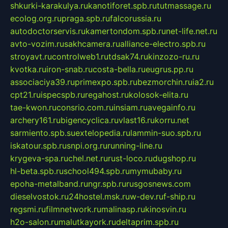
shkurki-karakulya.ru
kanotiforet.spb.ru
tutmassage.ru
ecolog.org.ru
praga.spb.ru
falcorussia.ru
autodoctorservis.ru
kamertondom.spb.ru
net-life.net.ru
avto-vozim.ru
sakhcamera.ru
alliance-electro.spb.ru
stroyavt.ru
controlweb1.ru
tdsak74.ru
kinzozo-ru.ru
kvotka.ru
iron-snab.ru
costa-bella.ru
eugrus.pp.ru
associaciya39.ru
primexpo.spb.ru
bezmorchin.ru
ia2.ru
cpt21.ru
ispecspb.ru
regahost.ru
kolosok-elita.ru
tae-kwon.ru
consrio.com.ru
insiam.ru
avegainfo.ru
archery161.ru
bigencyclica.ru
vlast16.ru
korru.net
sarmiento.spb.su
extelopedia.ru
lammin-suo.spb.ru
iskatour.spb.ru
snpi.org.ru
running-line.ru
krygeva-spa.ru
chel.net.ru
rust-loco.ru
dugshop.ru
hl-beta.spb.ru
school494.spb.ru
mymubaby.ru
epoha-metalband.ru
ngr.spb.ru
rusgosnews.com
dieselvostok.ru
24hostel.msk.ru
w-dev.ru
f-ship.ru
regsmi.ru
filmnetwork.ru
malinasp.ru
kinosvin.ru
h2o-salon.ru
malutkayork.ru
deltaprim.spb.ru