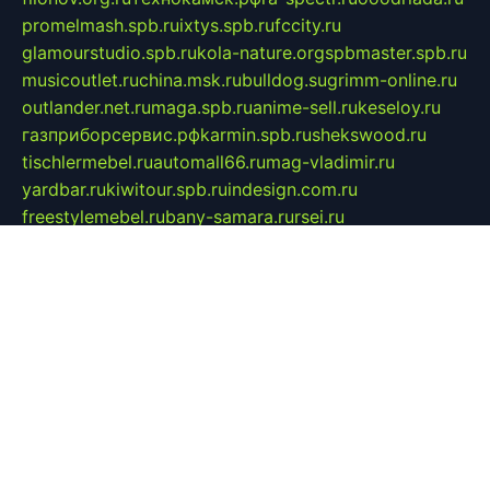
promelmash.spb.ru
ixtys.spb.ru
fccity.ru
glamourstudio.spb.ru
kola-nature.org
spbmaster.spb.ru
musicoutlet.ru
china.msk.ru
bulldog.su
grimm-online.ru
outlander.net.ru
maga.spb.ru
anime-sell.ru
keseloy.ru
газприборсервис.рф
karmin.spb.ru
shekswood.ru
tischlermebel.ru
automall66.ru
mag-vladimir.ru
yardbar.ru
kiwitour.spb.ru
indesign.com.ru
freestylemebel.ru
bany-samara.ru
rsei.ru
naidisvoyput.ru
mgsn-invest.ru
ipkamerasannce.ru
alicante-house.ru
ibelka74.ru
cozyhouse.info
vlkargalev-studio.ru
700mb.ru
figura-ufa.ru
alina-live.ru
belarusiannews.ru
womenknow.ru
dos-vniimk.ru
sega.net.ru
dv.net.ru
phenomenonsofhistory.com
telesputnik.net.ru
wall.pp.ru
pylesosroidmi.ru
gtc-clan.ru
cligs.ru
bibikazap.ru
popova.org.ru
netwhistler.spb.ru
bellvil.ru
bonzon.ru
iss-vladik.ru
defiparis.net.ru
las-gryzas.ru
amku.ru