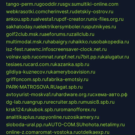
tango-perm.ru
gooddir.ru
sgv.su
multiki-online.com
webkrasotki.com
cherinvest.ru
detskiy-ostrov.ru
ankou.spb.ru
alvesta1.ru
pdf-creator.ru
nix-files.org.ru
sakhatoday.ru
elektrikersymboler.ru
sputnikyes.ru
golf2club.msk.ru
aeforums.ru
zallclub.ru
multimodal.msk.ru
habaigry.ru
haikko.ru
sobakopedia.ru
isz-fest.ru
ewnc.info
screensaver-clock.net.ru
volnav.spb.ru
comnat.ru
npf.net.ru
7bit.pp.ru
kalugatur.ru
tesiaes.ru
card.com.ru
kazanka.spb.ru
gildiya-kuznecov.ru
kameryboavision.ru
griffoncom.spb.ru
fabrika-emotsiy.ru
PARK-MATROSOVA.RU
agat.spb.ru
avtoyurist-moskva1.ru
hardware.org.ru
схема-авто.рф
dg-lab.ru
angrup.ru
recruiter.spb.ru
music8.spb.ru
krsk124.ru
kubok.spb.ru
romanofforex.ru
analitikaplus.ru
spyonline.ru
zosikamery.ru
sloboda-ural.pp.ru
AUTO-COM.SU
hohota.net
alimy.ru
online-z.com
aromat-vostoka.ru
otdelkaexp.ru