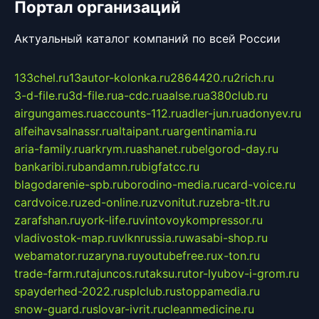
Портал организаций
Актуальный каталог компаний по всей России
133chel.ru
13autor-kolonka.ru
2864420.ru
2rich.ru
3-d-file.ru
3d-file.ru
a-cdc.ru
aalse.ru
a380club.ru
airgungames.ru
accounts-112.ru
adler-jun.ru
adonyev.ru
alfeihavsalnassr.ru
altaipant.ru
argentinamia.ru
aria-family.ru
arkrym.ru
ashanet.ru
belgorod-day.ru
bankaribi.ru
bandamn.ru
bigfatcc.ru
blagodarenie-spb.ru
borodino-media.ru
card-voice.ru
cardvoice.ru
zed-online.ru
zvonitut.ru
zebra-tlt.ru
zarafshan.ru
york-life.ru
vintovoykompressor.ru
vladivostok-map.ru
vlknrussia.ru
wasabi-shop.ru
webamator.ru
zaryna.ru
youtubefree.ru
x-ton.ru
trade-farm.ru
tajuncos.ru
taksu.ru
tor-lyubov-i-grom.ru
spayderhed-2022.ru
splclub.ru
stoppamedia.ru
snow-guard.ru
slovar-ivrit.ru
cleanmedicine.ru