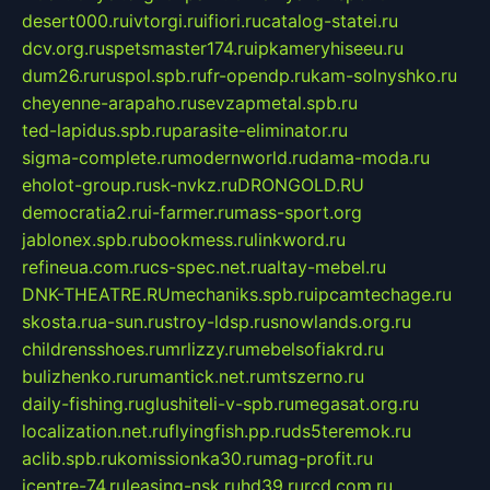
desert000.ru
ivtorgi.ru
ifiori.ru
catalog-statei.ru
dcv.org.ru
spetsmaster174.ru
ipkameryhiseeu.ru
dum26.ru
ruspol.spb.ru
fr-opendp.ru
kam-solnyshko.ru
cheyenne-arapaho.ru
sevzapmetal.spb.ru
ted-lapidus.spb.ru
parasite-eliminator.ru
sigma-complete.ru
modernworld.ru
dama-moda.ru
eholot-group.ru
sk-nvkz.ru
DRONGOLD.RU
democratia2.ru
i-farmer.ru
mass-sport.org
jablonex.spb.ru
bookmess.ru
linkword.ru
refineua.com.ru
cs-spec.net.ru
altay-mebel.ru
DNK-THEATRE.RU
mechaniks.spb.ru
ipcamtechage.ru
skosta.ru
a-sun.ru
stroy-ldsp.ru
snowlands.org.ru
childrensshoes.ru
mrlizzy.ru
mebelsofiakrd.ru
bulizhenko.ru
rumantick.net.ru
mtszerno.ru
daily-fishing.ru
glushiteli-v-spb.ru
megasat.org.ru
localization.net.ru
flyingfish.pp.ru
ds5teremok.ru
aclib.spb.ru
komissionka30.ru
mag-profit.ru
icentre-74.ru
leasing-nsk.ru
hd39.ru
rcd.com.ru