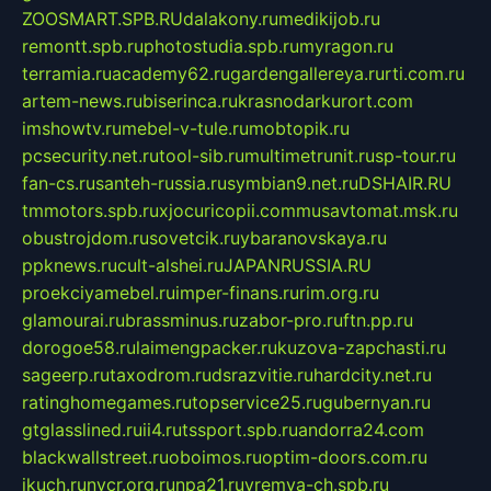
ZOOSMART.SPB.RU
dalakony.ru
medikijob.ru
remontt.spb.ru
photostudia.spb.ru
myragon.ru
terramia.ru
academy62.ru
gardengallereya.ru
rti.com.ru
artem-news.ru
biserinca.ru
krasnodarkurort.com
imshowtv.ru
mebel-v-tule.ru
mobtopik.ru
pcsecurity.net.ru
tool-sib.ru
multimetrunit.ru
sp-tour.ru
fan-cs.ru
santeh-russia.ru
symbian9.net.ru
DSHAIR.RU
tmmotors.spb.ru
xjocuricopii.com
musavtomat.msk.ru
obustrojdom.ru
sovetcik.ru
ybaranovskaya.ru
ppknews.ru
cult-alshei.ru
JAPANRUSSIA.RU
proekciyamebel.ru
imper-finans.ru
rim.org.ru
glamourai.ru
brassminus.ru
zabor-pro.ru
ftn.pp.ru
dorogoe58.ru
laimengpacker.ru
kuzova-zapchasti.ru
sageerp.ru
taxodrom.ru
dsrazvitie.ru
hardcity.net.ru
ratinghomegames.ru
topservice25.ru
gubernyan.ru
gtglasslined.ru
ii4.ru
tssport.spb.ru
andorra24.com
blackwallstreet.ru
oboimos.ru
optim-doors.com.ru
ikuch.ru
nycr.org.ru
npa21.ru
vremya-ch.spb.ru