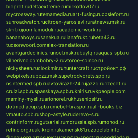
bioprot.ru
deltaextreme.ru
mirkotlov07.ru
mycrossway.ru
temamedia.ru
art-fusing.ru
cbslefort.ru
sunroadwatch.ru
citroen-yaroslavl.ru
ratnews.msk.ru
sk-if.ru
joomlamoduli.ru
academic-work.ru
bananaboys.ru
sanekua.ru
lianafrukt.ru
beta43.ru
tucsonwoori.com
alex-translation.ru
avantgardeclinics.ru
noel.msk.ru
buylq.ru
aquas-spb.ru
vilnerivne.com
bobry-2.ru
vtoroe-solnce.ru
nickysheen.ru
clockmir.ru
huntercraft.ru
стройокт.рф
webpixels.ru
pczz.msk.su
petrodvorets.spb.ru
nsintermed.spb.ru
avtovirazh-24.ru
jazzq.ru
czecot.ru
cruizi.spb.ru
spasskaya.spb.ru
kniris.ru
vkpeople.com
maminy-mysli.ru
arionorel.ru
khuseniosif.ru
dotmediacup.spb.ru
mebel-tiraspol.ru
all-books.biz
vmauto.spb.ru
shop-astyle.ru
derevo-s.ru
contrinform.ru
gutserial.ru
mdrussia.spb.ru
monod.ru
refine.org.ru
uk-krein.ru
kamensk61.ru
zooclub.info
filonov.org.ru
технокамск.рф
ra-spectr.ru
ooodriada.ru