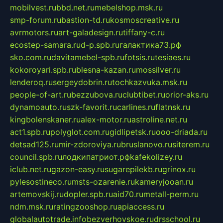
mobilvest.ru
bbd.net.ru
mebelshop.msk.ru
smp-forum.ru
bastion-td.ru
kosmoscreative.ru
avrmotors.ru
art-galadesign.ru
tiffany-c.ru
ecostep-samara.ru
d-p.spb.ru
галактика73.рф
sko.com.ru
davitamebel-spb.ru
fotsis.ru
tesiaes.ru
kokoroyari.spb.ru
blesna-kazan.ru
mossilver.ru
lenderoq.ru
sergeydobrin.ru
tochkazvuka.msk.ru
people-of-art.ru
bezzubova.ru
clubtibet.ru
orior-aks.ru
dynamoauto.ru
szk-favorit.ru
carlines.ru
flatnsk.ru
kingbolenskaner.ru
alex-motor.ru
astroline.net.ru
act1.spb.ru
polyglot.com.ru
gidlipetsk.ru
ooo-driada.ru
detsad125.ru
mir-zdoroviya.ru
bruslanovo.ru
siterem.ru
council.spb.ru
лодкипатриот.рф
kafekolizey.ru
iclub.net.ru
gazon-easy.ru
sugarepilekb.ru
grinox.ru
pylesostineco.ru
msts-ozarenie.ru
kameryjooan.ru
artemovskij.ru
dopler.spb.ru
aid70.ru
metall-perm.ru
ndm.msk.ru
ratingzooshop.ru
apiaccess.ru
globalautotrade.info
bezverhovskoe.ru
drsschool.ru