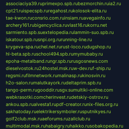
associaciya39.ru
primexpo.spb.ru
bezmorchin.ru
ia2.ru
cpt21.ru
ispecspb.ru
regahost.ru
kolosok-elita.ru
tae-kwon.ru
consrio.com.ru
insiam.ru
avegainfo.ru
archery161.ru
bigencyclica.ru
vlast16.ru
korru.net
sarmiento.spb.su
extelopedia.ru
lammin-suo.spb.ru
iskatour.spb.ru
snpi.org.ru
running-line.ru
krygeva-spa.ru
chel.net.ru
rust-loco.ru
dugshop.ru
hl-beta.spb.ru
school494.spb.ru
mymubaby.ru
epoha-metalband.ru
ngr.spb.ru
rusgosnews.com
dieselvostok.ru
24hostel.msk.ru
w-dev.ru
f-ship.ru
regsmi.ru
filmnetwork.ru
malinasp.ru
kinosvin.ru
h2o-salon.ru
malutkayork.ru
deltaprim.spb.ru
tango-perm.ru
gooddir.ru
sgv.su
multiki-online.com
webkrasotki.com
cherinvest.ru
detskiy-ostrov.ru
ankou.spb.ru
alvesta1.ru
pdf-creator.ru
nix-files.org.ru
sakhatoday.ru
elektrikersymboler.ru
sputnikyes.ru
golf2club.msk.ru
aeforums.ru
zallclub.ru
multimodal.msk.ru
habaigry.ru
haikko.ru
sobakopedia.ru