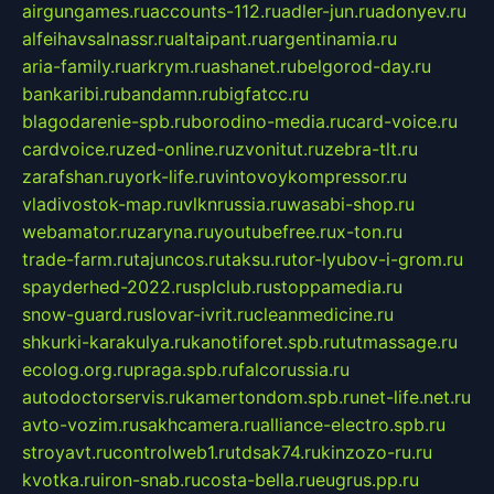
airgungames.ru
accounts-112.ru
adler-jun.ru
adonyev.ru
alfeihavsalnassr.ru
altaipant.ru
argentinamia.ru
aria-family.ru
arkrym.ru
ashanet.ru
belgorod-day.ru
bankaribi.ru
bandamn.ru
bigfatcc.ru
blagodarenie-spb.ru
borodino-media.ru
card-voice.ru
cardvoice.ru
zed-online.ru
zvonitut.ru
zebra-tlt.ru
zarafshan.ru
york-life.ru
vintovoykompressor.ru
vladivostok-map.ru
vlknrussia.ru
wasabi-shop.ru
webamator.ru
zaryna.ru
youtubefree.ru
x-ton.ru
trade-farm.ru
tajuncos.ru
taksu.ru
tor-lyubov-i-grom.ru
spayderhed-2022.ru
splclub.ru
stoppamedia.ru
snow-guard.ru
slovar-ivrit.ru
cleanmedicine.ru
shkurki-karakulya.ru
kanotiforet.spb.ru
tutmassage.ru
ecolog.org.ru
praga.spb.ru
falcorussia.ru
autodoctorservis.ru
kamertondom.spb.ru
net-life.net.ru
avto-vozim.ru
sakhcamera.ru
alliance-electro.spb.ru
stroyavt.ru
controlweb1.ru
tdsak74.ru
kinzozo-ru.ru
kvotka.ru
iron-snab.ru
costa-bella.ru
eugrus.pp.ru