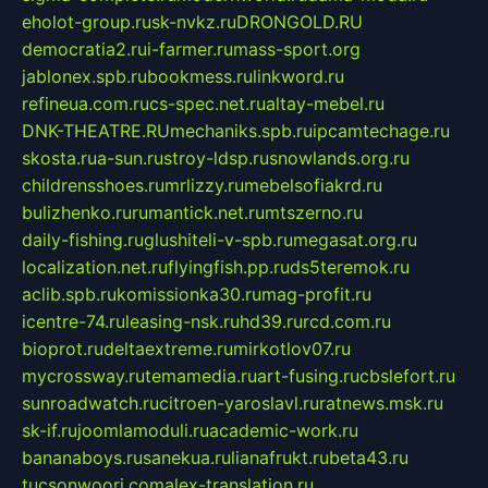
eholot-group.ru
sk-nvkz.ru
DRONGOLD.RU
democratia2.ru
i-farmer.ru
mass-sport.org
jablonex.spb.ru
bookmess.ru
linkword.ru
refineua.com.ru
cs-spec.net.ru
altay-mebel.ru
DNK-THEATRE.RU
mechaniks.spb.ru
ipcamtechage.ru
skosta.ru
a-sun.ru
stroy-ldsp.ru
snowlands.org.ru
childrensshoes.ru
mrlizzy.ru
mebelsofiakrd.ru
bulizhenko.ru
rumantick.net.ru
mtszerno.ru
daily-fishing.ru
glushiteli-v-spb.ru
megasat.org.ru
localization.net.ru
flyingfish.pp.ru
ds5teremok.ru
aclib.spb.ru
komissionka30.ru
mag-profit.ru
icentre-74.ru
leasing-nsk.ru
hd39.ru
rcd.com.ru
bioprot.ru
deltaextreme.ru
mirkotlov07.ru
mycrossway.ru
temamedia.ru
art-fusing.ru
cbslefort.ru
sunroadwatch.ru
citroen-yaroslavl.ru
ratnews.msk.ru
sk-if.ru
joomlamoduli.ru
academic-work.ru
bananaboys.ru
sanekua.ru
lianafrukt.ru
beta43.ru
tucsonwoori.com
alex-translation.ru