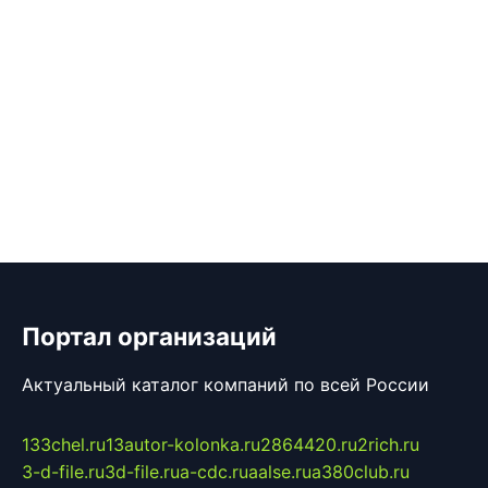
Портал организаций
Актуальный каталог компаний по всей России
133chel.ru
13autor-kolonka.ru
2864420.ru
2rich.ru
3-d-file.ru
3d-file.ru
a-cdc.ru
aalse.ru
a380club.ru