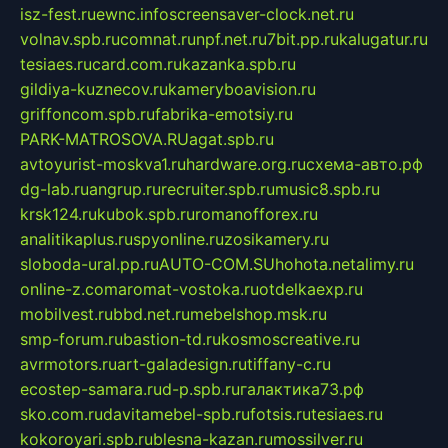
isz-fest.ru
ewnc.info
screensaver-clock.net.ru
volnav.spb.ru
comnat.ru
npf.net.ru
7bit.pp.ru
kalugatur.ru
tesiaes.ru
card.com.ru
kazanka.spb.ru
gildiya-kuznecov.ru
kameryboavision.ru
griffoncom.spb.ru
fabrika-emotsiy.ru
PARK-MATROSOVA.RU
agat.spb.ru
avtoyurist-moskva1.ru
hardware.org.ru
схема-авто.рф
dg-lab.ru
angrup.ru
recruiter.spb.ru
music8.spb.ru
krsk124.ru
kubok.spb.ru
romanofforex.ru
analitikaplus.ru
spyonline.ru
zosikamery.ru
sloboda-ural.pp.ru
AUTO-COM.SU
hohota.net
alimy.ru
online-z.com
aromat-vostoka.ru
otdelkaexp.ru
mobilvest.ru
bbd.net.ru
mebelshop.msk.ru
smp-forum.ru
bastion-td.ru
kosmoscreative.ru
avrmotors.ru
art-galadesign.ru
tiffany-c.ru
ecostep-samara.ru
d-p.spb.ru
галактика73.рф
sko.com.ru
davitamebel-spb.ru
fotsis.ru
tesiaes.ru
kokoroyari.spb.ru
blesna-kazan.ru
mossilver.ru