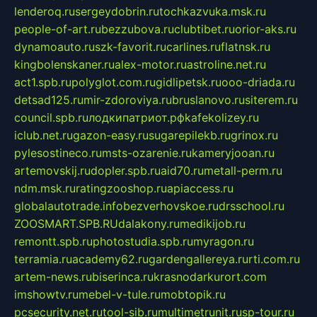
lenderoq.ru
sergeydobrin.ru
tochkazvuka.msk.ru
people-of-art.ru
bezzubova.ru
clubtibet.ru
orior-aks.ru
dynamoauto.ru
szk-favorit.ru
carlines.ru
flatnsk.ru
kingbolenskaner.ru
alex-motor.ru
astroline.net.ru
act1.spb.ru
polyglot.com.ru
gidlipetsk.ru
ooo-driada.ru
detsad125.ru
mir-zdoroviya.ru
bruslanovo.ru
siterem.ru
council.spb.ru
лодкипатриот.рф
kafekolizey.ru
iclub.net.ru
gazon-easy.ru
sugarepilekb.ru
grinox.ru
pylesostineco.ru
msts-ozarenie.ru
kameryjooan.ru
artemovskij.ru
dopler.spb.ru
aid70.ru
metall-perm.ru
ndm.msk.ru
ratingzooshop.ru
apiaccess.ru
globalautotrade.info
bezverhovskoe.ru
drsschool.ru
ZOOSMART.SPB.RU
dalakony.ru
medikijob.ru
remontt.spb.ru
photostudia.spb.ru
myragon.ru
terramia.ru
academy62.ru
gardengallereya.ru
rti.com.ru
artem-news.ru
biserinca.ru
krasnodarkurort.com
imshowtv.ru
mebel-v-tule.ru
mobtopik.ru
pcsecurity.net.ru
tool-sib.ru
multimetrunit.ru
sp-tour.ru