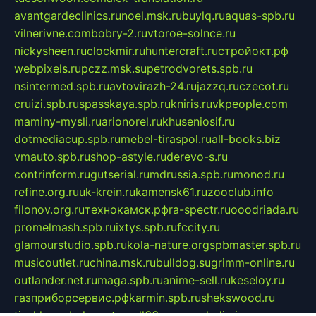
avantgardeclinics.ru
noel.msk.ru
buylq.ru
aquas-spb.ru
vilnerivne.com
bobry-2.ru
vtoroe-solnce.ru
nickysheen.ru
clockmir.ru
huntercraft.ru
стройокт.рф
webpixels.ru
pczz.msk.su
petrodvorets.spb.ru
nsintermed.spb.ru
avtovirazh-24.ru
jazzq.ru
czecot.ru
cruizi.spb.ru
spasskaya.spb.ru
kniris.ru
vkpeople.com
maminy-mysli.ru
arionorel.ru
khuseniosif.ru
dotmediacup.spb.ru
mebel-tiraspol.ru
all-books.biz
vmauto.spb.ru
shop-astyle.ru
derevo-s.ru
contrinform.ru
gutserial.ru
mdrussia.spb.ru
monod.ru
refine.org.ru
uk-krein.ru
kamensk61.ru
zooclub.info
filonov.org.ru
технокамск.рф
ra-spectr.ru
ooodriada.ru
promelmash.spb.ru
ixtys.spb.ru
fccity.ru
glamourstudio.spb.ru
kola-nature.org
spbmaster.spb.ru
musicoutlet.ru
china.msk.ru
bulldog.su
grimm-online.ru
outlander.net.ru
maga.spb.ru
anime-sell.ru
keseloy.ru
газприборсервис.рф
karmin.spb.ru
shekswood.ru
tischlermebel.ru
automall66.ru
mag-vladimir.ru