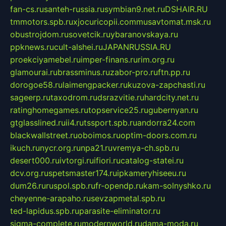
fan-cs.ru
santeh-russia.ru
symbian9.net.ru
DSHAIR.RU
tmmotors.spb.ru
xjocuricopii.com
musavtomat.msk.ru
obustrojdom.ru
sovetcik.ru
ybaranovskaya.ru
ppknews.ru
cult-alshei.ru
JAPANRUSSIA.RU
proekciyamebel.ru
imper-finans.ru
rim.org.ru
glamourai.ru
brassminus.ru
zabor-pro.ru
ftn.pp.ru
dorogoe58.ru
laimengpacker.ru
kuzova-zapchasti.ru
sageerp.ru
taxodrom.ru
dsrazvitie.ru
hardcity.net.ru
ratinghomegames.ru
topservice25.ru
gubernyan.ru
gtglasslined.ru
ii4.ru
tssport.spb.ru
andorra24.com
blackwallstreet.ru
oboimos.ru
optim-doors.com.ru
ikuch.ru
nycr.org.ru
npa21.ru
vremya-ch.spb.ru
desert000.ru
ivtorgi.ru
ifiori.ru
catalog-statei.ru
dcv.org.ru
spetsmaster174.ru
ipkameryhiseeu.ru
dum26.ru
ruspol.spb.ru
fr-opendp.ru
kam-solnyshko.ru
cheyenne-arapaho.ru
sevzapmetal.spb.ru
ted-lapidus.spb.ru
parasite-eliminator.ru
sigma-complete.ru
modernworld.ru
dama-moda.ru