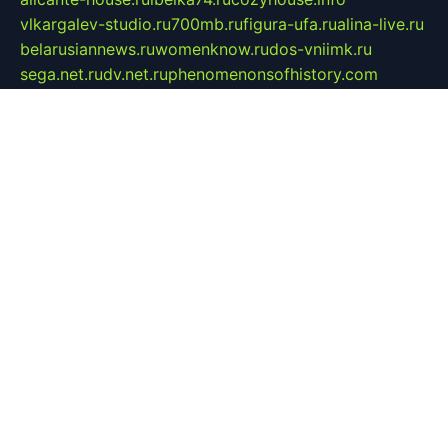
vlkargalev-studio.ru
700mb.ru
figura-ufa.ru
alina-live.ru
belarusiannews.ru
womenknow.ru
dos-vniimk.ru
sega.net.ru
dv.net.ru
phenomenonsofhistory.com
telesputnik.net.ru
wall.pp.ru
pylesosroidmi.ru
gtc-clan.ru
cligs.ru
bibikazap.ru
popova.org.ru
netwhistler.spb.ru
bellvil.ru
bonzon.ru
iss-vladik.ru
defiparis.net.ru
las-gryzas.ru
amku.ru
electednews.spb.ru
feather.org.ru
spar72.ru
tankiigri.ru
dominus.com.ru
ibtree.ru
sanykool.pp.ru
unixlib.org.ru
menatep.spb.ru
gartenterrassen.ru
printeka.ru
skvozilka.com.ru
parkovka-pub.ru
lovemobi.ru
art-ru.ru
emulatorz.com.ru
alucomp.com.ru
tatforum.com.ru
alternativa-profi.ru
dermakler.ru
artsurvey.ru
aredir.ru
khimspas.ru
centr-maxi.ru
2018r.ru
bort-stomer-defort.ru
professional2.ru
gibsons.ru
artselena.ru
art-pilot.ru
ingredient.spb.ru
npfpolimer.spb.ru
argentum.spb.ru
hom-edu.ru