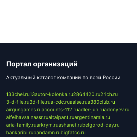
Портал организаций
Актуальный каталог компаний по всей России
133chel.ru
13autor-kolonka.ru
2864420.ru
2rich.ru
3-d-file.ru
3d-file.ru
a-cdc.ru
aalse.ru
a380club.ru
airgungames.ru
accounts-112.ru
adler-jun.ru
adonyev.ru
alfeihavsalnassr.ru
altaipant.ru
argentinamia.ru
aria-family.ru
arkrym.ru
ashanet.ru
belgorod-day.ru
bankaribi.ru
bandamn.ru
bigfatcc.ru