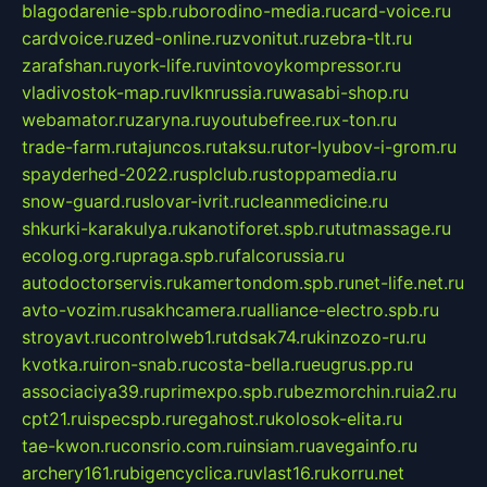
blagodarenie-spb.ru
borodino-media.ru
card-voice.ru
cardvoice.ru
zed-online.ru
zvonitut.ru
zebra-tlt.ru
zarafshan.ru
york-life.ru
vintovoykompressor.ru
vladivostok-map.ru
vlknrussia.ru
wasabi-shop.ru
webamator.ru
zaryna.ru
youtubefree.ru
x-ton.ru
trade-farm.ru
tajuncos.ru
taksu.ru
tor-lyubov-i-grom.ru
spayderhed-2022.ru
splclub.ru
stoppamedia.ru
snow-guard.ru
slovar-ivrit.ru
cleanmedicine.ru
shkurki-karakulya.ru
kanotiforet.spb.ru
tutmassage.ru
ecolog.org.ru
praga.spb.ru
falcorussia.ru
autodoctorservis.ru
kamertondom.spb.ru
net-life.net.ru
avto-vozim.ru
sakhcamera.ru
alliance-electro.spb.ru
stroyavt.ru
controlweb1.ru
tdsak74.ru
kinzozo-ru.ru
kvotka.ru
iron-snab.ru
costa-bella.ru
eugrus.pp.ru
associaciya39.ru
primexpo.spb.ru
bezmorchin.ru
ia2.ru
cpt21.ru
ispecspb.ru
regahost.ru
kolosok-elita.ru
tae-kwon.ru
consrio.com.ru
insiam.ru
avegainfo.ru
archery161.ru
bigencyclica.ru
vlast16.ru
korru.net