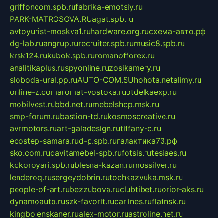
griffoncom.spb.ru
fabrika-emotsiy.ru
PARK-MATROSOVA.RU
agat.spb.ru
avtoyurist-moskva1.ru
hardware.org.ru
схема-авто.рф
dg-lab.ru
angrup.ru
recruiter.spb.ru
music8.spb.ru
krsk124.ru
kubok.spb.ru
romanofforex.ru
analitikaplus.ru
spyonline.ru
zosikamery.ru
sloboda-ural.pp.ru
AUTO-COM.SU
hohota.net
alimy.ru
online-z.com
aromat-vostoka.ru
otdelkaexp.ru
mobilvest.ru
bbd.net.ru
mebelshop.msk.ru
smp-forum.ru
bastion-td.ru
kosmoscreative.ru
avrmotors.ru
art-galadesign.ru
tiffany-c.ru
ecostep-samara.ru
d-p.spb.ru
галактика73.рф
sko.com.ru
davitamebel-spb.ru
fotsis.ru
tesiaes.ru
kokoroyari.spb.ru
blesna-kazan.ru
mossilver.ru
lenderoq.ru
sergeydobrin.ru
tochkazvuka.msk.ru
people-of-art.ru
bezzubova.ru
clubtibet.ru
orior-aks.ru
dynamoauto.ru
szk-favorit.ru
carlines.ru
flatnsk.ru
kingbolenskaner.ru
alex-motor.ru
astroline.net.ru