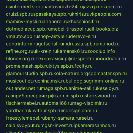
nsintermed.spb.ru
avtovirazh-24.ru
jazzq.ru
czecot.ru
cruizi.spb.ru
spasskaya.spb.ru
kniris.ru
vkpeople.com
maminy-mysli.ru
arionorel.ru
khuseniosif.ru
dotmediacup.spb.ru
mebel-tiraspol.ru
all-books.biz
vmauto.spb.ru
shop-astyle.ru
derevo-s.ru
contrinform.ru
gutserial.ru
mdrussia.spb.ru
monod.ru
refine.org.ru
uk-krein.ru
kamensk61.ru
zooclub.info
filonov.org.ru
технокамск.рф
ra-spectr.ru
ooodriada.ru
promelmash.spb.ru
ixtys.spb.ru
fccity.ru
glamourstudio.spb.ru
kola-nature.org
spbmaster.spb.ru
musicoutlet.ru
china.msk.ru
bulldog.su
grimm-online.ru
outlander.net.ru
maga.spb.ru
anime-sell.ru
keseloy.ru
газприборсервис.рф
karmin.spb.ru
shekswood.ru
tischlermebel.ru
automall66.ru
mag-vladimir.ru
yardbar.ru
kiwitour.spb.ru
indesign.com.ru
freestylemebel.ru
bany-samara.ru
rsei.ru
naidisvoyput.ru
mgsn-invest.ru
ipkamerasannce.ru
alicante-house.ru
ibelka74.ru
cozyhouse.info