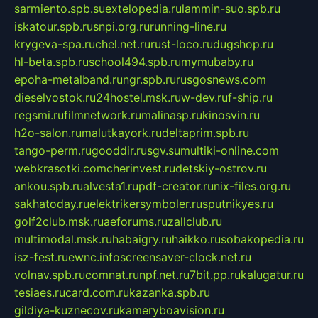
sarmiento.spb.su
extelopedia.ru
lammin-suo.spb.ru
iskatour.spb.ru
snpi.org.ru
running-line.ru
krygeva-spa.ru
chel.net.ru
rust-loco.ru
dugshop.ru
hl-beta.spb.ru
school494.spb.ru
mymubaby.ru
epoha-metalband.ru
ngr.spb.ru
rusgosnews.com
dieselvostok.ru
24hostel.msk.ru
w-dev.ru
f-ship.ru
regsmi.ru
filmnetwork.ru
malinasp.ru
kinosvin.ru
h2o-salon.ru
malutkayork.ru
deltaprim.spb.ru
tango-perm.ru
gooddir.ru
sgv.su
multiki-online.com
webkrasotki.com
cherinvest.ru
detskiy-ostrov.ru
ankou.spb.ru
alvesta1.ru
pdf-creator.ru
nix-files.org.ru
sakhatoday.ru
elektrikersymboler.ru
sputnikyes.ru
golf2club.msk.ru
aeforums.ru
zallclub.ru
multimodal.msk.ru
habaigry.ru
haikko.ru
sobakopedia.ru
isz-fest.ru
ewnc.info
screensaver-clock.net.ru
volnav.spb.ru
comnat.ru
npf.net.ru
7bit.pp.ru
kalugatur.ru
tesiaes.ru
card.com.ru
kazanka.spb.ru
gildiya-kuznecov.ru
kameryboavision.ru