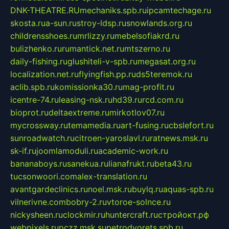
DNK-THEATRE.RU
mechaniks.spb.ru
ipcamtechage.ru
skosta.ru
a-sun.ru
stroy-ldsp.ru
snowlands.org.ru
childrensshoes.ru
mrlizzy.ru
mebelsofiakrd.ru
bulizhenko.ru
rumantick.net.ru
mtszerno.ru
daily-fishing.ru
glushiteli-v-spb.ru
megasat.org.ru
localization.net.ru
flyingfish.pp.ru
ds5teremok.ru
aclib.spb.ru
komissionka30.ru
mag-profit.ru
icentre-74.ru
leasing-nsk.ru
hd39.ru
rcd.com.ru
bioprot.ru
deltaextreme.ru
mirkotlov07.ru
mycrossway.ru
temamedia.ru
art-fusing.ru
cbslefort.ru
sunroadwatch.ru
citroen-yaroslavl.ru
ratnews.msk.ru
sk-if.ru
joomlamoduli.ru
academic-work.ru
bananaboys.ru
sanekua.ru
lianafrukt.ru
beta43.ru
tucsonwoori.com
alex-translation.ru
avantgardeclinics.ru
noel.msk.ru
buylq.ru
aquas-spb.ru
vilnerivne.com
bobry-2.ru
vtoroe-solnce.ru
nickysheen.ru
clockmir.ru
huntercraft.ru
стройокт.рф
webpixels.ru
pczz.msk.su
petrodvorets.spb.ru