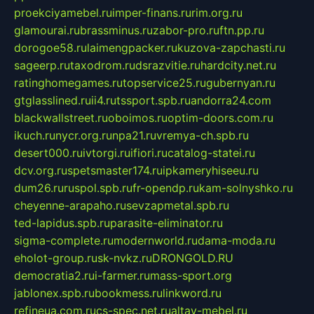
proekciyamebel.ru
imper-finans.ru
rim.org.ru
glamourai.ru
brassminus.ru
zabor-pro.ru
ftn.pp.ru
dorogoe58.ru
laimengpacker.ru
kuzova-zapchasti.ru
sageerp.ru
taxodrom.ru
dsrazvitie.ru
hardcity.net.ru
ratinghomegames.ru
topservice25.ru
gubernyan.ru
gtglasslined.ru
ii4.ru
tssport.spb.ru
andorra24.com
blackwallstreet.ru
oboimos.ru
optim-doors.com.ru
ikuch.ru
nycr.org.ru
npa21.ru
vremya-ch.spb.ru
desert000.ru
ivtorgi.ru
ifiori.ru
catalog-statei.ru
dcv.org.ru
spetsmaster174.ru
ipkameryhiseeu.ru
dum26.ru
ruspol.spb.ru
fr-opendp.ru
kam-solnyshko.ru
cheyenne-arapaho.ru
sevzapmetal.spb.ru
ted-lapidus.spb.ru
parasite-eliminator.ru
sigma-complete.ru
modernworld.ru
dama-moda.ru
eholot-group.ru
sk-nvkz.ru
DRONGOLD.RU
democratia2.ru
i-farmer.ru
mass-sport.org
jablonex.spb.ru
bookmess.ru
linkword.ru
refineua.com.ru
cs-spec.net.ru
altay-mebel.ru