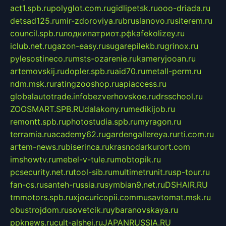
act1.spb.ru
polyglot.com.ru
gidlipetsk.ru
ooo-driada.ru
detsad125.ru
mir-zdoroviya.ru
bruslanovo.ru
siterem.ru
council.spb.ru
лодкипатриот.рф
kafekolizey.ru
iclub.net.ru
gazon-easy.ru
sugarepilekb.ru
grinox.ru
pylesostineco.ru
msts-ozarenie.ru
kameryjooan.ru
artemovskij.ru
dopler.spb.ru
aid70.ru
metall-perm.ru
ndm.msk.ru
ratingzooshop.ru
apiaccess.ru
globalautotrade.info
bezverhovskoe.ru
drsschool.ru
ZOOSMART.SPB.RU
dalakony.ru
medikijob.ru
remontt.spb.ru
photostudia.spb.ru
myragon.ru
terramia.ru
academy62.ru
gardengallereya.ru
rti.com.ru
artem-news.ru
biserinca.ru
krasnodarkurort.com
imshowtv.ru
mebel-v-tule.ru
mobtopik.ru
pcsecurity.net.ru
tool-sib.ru
multimetrunit.ru
sp-tour.ru
fan-cs.ru
santeh-russia.ru
symbian9.net.ru
DSHAIR.RU
tmmotors.spb.ru
xjocuricopii.com
musavtomat.msk.ru
obustrojdom.ru
sovetcik.ru
ybaranovskaya.ru
ppknews.ru
cult-alshei.ru
JAPANRUSSIA.RU