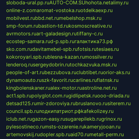
sloboda-ural.pp.ru
AUTO-COM.SU
hohota.net
alimy.ru
online-z.com
aromat-vostoka.ru
otdelkaexp.ru
mobilvest.ru
bbd.net.ru
mebelshop.msk.ru
smp-forum.ru
bastion-td.ru
kosmoscreative.ru
avrmotors.ru
art-galadesign.ru
tiffany-c.ru
ecostep-samara.ru
d-p.spb.ru
галактика73.рф
sko.com.ru
davitamebel-spb.ru
fotsis.ru
tesiaes.ru
kokoroyari.spb.ru
blesna-kazan.ru
mossilver.ru
lenderoq.ru
sergeydobrin.ru
tochkazvuka.msk.ru
people-of-art.ru
bezzubova.ru
clubtibet.ru
orior-aks.ru
dynamoauto.ru
szk-favorit.ru
carlines.ru
flatnsk.ru
kingbolenskaner.ru
alex-motor.ru
astroline.net.ru
act1.spb.ru
polyglot.com.ru
gidlipetsk.ru
ooo-driada.ru
detsad125.ru
mir-zdoroviya.ru
bruslanovo.ru
siterem.ru
council.spb.ru
лодкипатриот.рф
kafekolizey.ru
iclub.net.ru
gazon-easy.ru
sugarepilekb.ru
grinox.ru
pylesostineco.ru
msts-ozarenie.ru
kameryjooan.ru
artemovskij.ru
dopler.spb.ru
aid70.ru
metall-perm.ru