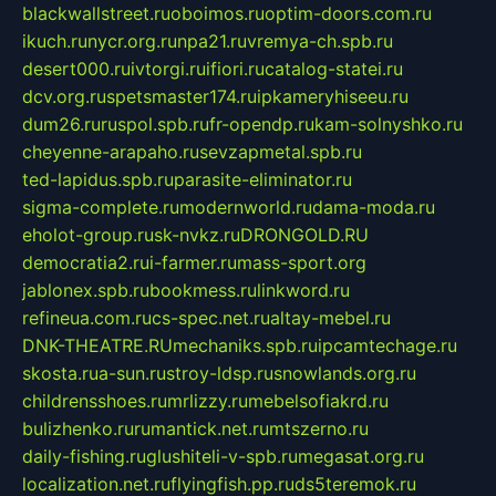
blackwallstreet.ru
oboimos.ru
optim-doors.com.ru
ikuch.ru
nycr.org.ru
npa21.ru
vremya-ch.spb.ru
desert000.ru
ivtorgi.ru
ifiori.ru
catalog-statei.ru
dcv.org.ru
spetsmaster174.ru
ipkameryhiseeu.ru
dum26.ru
ruspol.spb.ru
fr-opendp.ru
kam-solnyshko.ru
cheyenne-arapaho.ru
sevzapmetal.spb.ru
ted-lapidus.spb.ru
parasite-eliminator.ru
sigma-complete.ru
modernworld.ru
dama-moda.ru
eholot-group.ru
sk-nvkz.ru
DRONGOLD.RU
democratia2.ru
i-farmer.ru
mass-sport.org
jablonex.spb.ru
bookmess.ru
linkword.ru
refineua.com.ru
cs-spec.net.ru
altay-mebel.ru
DNK-THEATRE.RU
mechaniks.spb.ru
ipcamtechage.ru
skosta.ru
a-sun.ru
stroy-ldsp.ru
snowlands.org.ru
childrensshoes.ru
mrlizzy.ru
mebelsofiakrd.ru
bulizhenko.ru
rumantick.net.ru
mtszerno.ru
daily-fishing.ru
glushiteli-v-spb.ru
megasat.org.ru
localization.net.ru
flyingfish.pp.ru
ds5teremok.ru