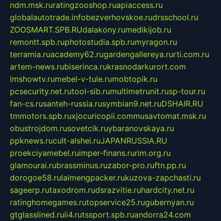
ndm.msk.ru
ratingzooshop.ru
apiaccess.ru
globalautotrade.info
bezverhovskoe.ru
drsschool.ru
ZOOSMART.SPB.RU
dalakony.ru
medikijob.ru
remontt.spb.ru
photostudia.spb.ru
myragon.ru
terramia.ru
academy62.ru
gardengallereya.ru
rti.com.ru
artem-news.ru
biserinca.ru
krasnodarkurort.com
imshowtv.ru
mebel-v-tule.ru
mobtopik.ru
pcsecurity.net.ru
tool-sib.ru
multimetrunit.ru
sp-tour.ru
fan-cs.ru
santeh-russia.ru
symbian9.net.ru
DSHAIR.RU
tmmotors.spb.ru
xjocuricopii.com
musavtomat.msk.ru
obustrojdom.ru
sovetcik.ru
ybaranovskaya.ru
ppknews.ru
cult-alshei.ru
JAPANRUSSIA.RU
proekciyamebel.ru
imper-finans.ru
rim.org.ru
glamourai.ru
brassminus.ru
zabor-pro.ru
ftn.pp.ru
dorogoe58.ru
laimengpacker.ru
kuzova-zapchasti.ru
sageerp.ru
taxodrom.ru
dsrazvitie.ru
hardcity.net.ru
ratinghomegames.ru
topservice25.ru
gubernyan.ru
gtglasslined.ru
ii4.ru
tssport.spb.ru
andorra24.com