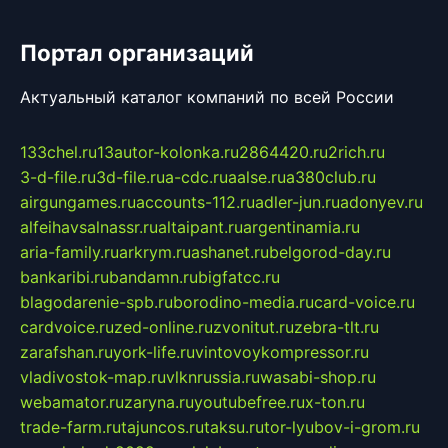
Портал организаций
Актуальный каталог компаний по всей России
133chel.ru
13autor-kolonka.ru
2864420.ru
2rich.ru
3-d-file.ru
3d-file.ru
a-cdc.ru
aalse.ru
a380club.ru
airgungames.ru
accounts-112.ru
adler-jun.ru
adonyev.ru
alfeihavsalnassr.ru
altaipant.ru
argentinamia.ru
aria-family.ru
arkrym.ru
ashanet.ru
belgorod-day.ru
bankaribi.ru
bandamn.ru
bigfatcc.ru
blagodarenie-spb.ru
borodino-media.ru
card-voice.ru
cardvoice.ru
zed-online.ru
zvonitut.ru
zebra-tlt.ru
zarafshan.ru
york-life.ru
vintovoykompressor.ru
vladivostok-map.ru
vlknrussia.ru
wasabi-shop.ru
webamator.ru
zaryna.ru
youtubefree.ru
x-ton.ru
trade-farm.ru
tajuncos.ru
taksu.ru
tor-lyubov-i-grom.ru