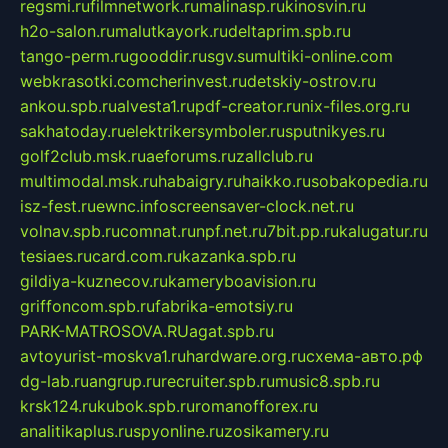
regsmi.ru
filmnetwork.ru
malinasp.ru
kinosvin.ru
h2o-salon.ru
malutkayork.ru
deltaprim.spb.ru
tango-perm.ru
gooddir.ru
sgv.su
multiki-online.com
webkrasotki.com
cherinvest.ru
detskiy-ostrov.ru
ankou.spb.ru
alvesta1.ru
pdf-creator.ru
nix-files.org.ru
sakhatoday.ru
elektrikersymboler.ru
sputnikyes.ru
golf2club.msk.ru
aeforums.ru
zallclub.ru
multimodal.msk.ru
habaigry.ru
haikko.ru
sobakopedia.ru
isz-fest.ru
ewnc.info
screensaver-clock.net.ru
volnav.spb.ru
comnat.ru
npf.net.ru
7bit.pp.ru
kalugatur.ru
tesiaes.ru
card.com.ru
kazanka.spb.ru
gildiya-kuznecov.ru
kameryboavision.ru
griffoncom.spb.ru
fabrika-emotsiy.ru
PARK-MATROSOVA.RU
agat.spb.ru
avtoyurist-moskva1.ru
hardware.org.ru
схема-авто.рф
dg-lab.ru
angrup.ru
recruiter.spb.ru
music8.spb.ru
krsk124.ru
kubok.spb.ru
romanofforex.ru
analitikaplus.ru
spyonline.ru
zosikamery.ru