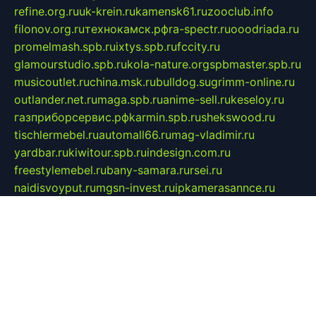
refine.org.ru
uk-krein.ru
kamensk61.ru
zooclub.info
filonov.org.ru
технокамск.рф
ra-spectr.ru
ooodriada.ru
promelmash.spb.ru
ixtys.spb.ru
fccity.ru
glamourstudio.spb.ru
kola-nature.org
spbmaster.spb.ru
musicoutlet.ru
china.msk.ru
bulldog.su
grimm-online.ru
outlander.net.ru
maga.spb.ru
anime-sell.ru
keseloy.ru
газприборсервис.рф
karmin.spb.ru
shekswood.ru
tischlermebel.ru
automall66.ru
mag-vladimir.ru
yardbar.ru
kiwitour.spb.ru
indesign.com.ru
freestylemebel.ru
bany-samara.ru
rsei.ru
naidisvoyput.ru
mgsn-invest.ru
ipkamerasannce.ru
alicante-house.ru
ibelka74.ru
cozyhouse.info
vlkargalev-studio.ru
700mb.ru
figura-ufa.ru
alina-live.ru
belarusiannews.ru
womenknow.ru
dos-vniimk.ru
sega.net.ru
dv.net.ru
phenomenonsofhistory.com
telesputnik.net.ru
wall.pp.ru
pylesosroidmi.ru
gtc-clan.ru
cligs.ru
bibikazap.ru
popova.org.ru
netwhistler.spb.ru
bellvil.ru
bonzon.ru
iss-vladik.ru