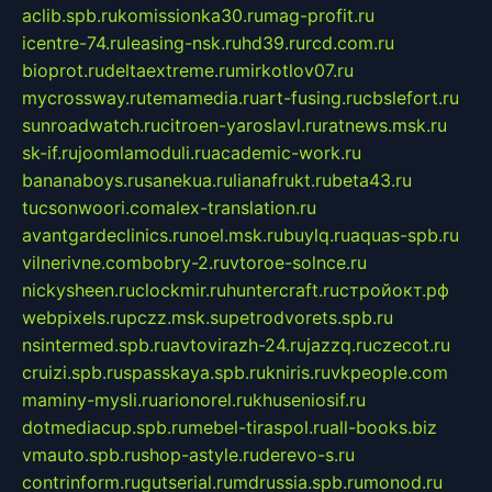
aclib.spb.ru
komissionka30.ru
mag-profit.ru
icentre-74.ru
leasing-nsk.ru
hd39.ru
rcd.com.ru
bioprot.ru
deltaextreme.ru
mirkotlov07.ru
mycrossway.ru
temamedia.ru
art-fusing.ru
cbslefort.ru
sunroadwatch.ru
citroen-yaroslavl.ru
ratnews.msk.ru
sk-if.ru
joomlamoduli.ru
academic-work.ru
bananaboys.ru
sanekua.ru
lianafrukt.ru
beta43.ru
tucsonwoori.com
alex-translation.ru
avantgardeclinics.ru
noel.msk.ru
buylq.ru
aquas-spb.ru
vilnerivne.com
bobry-2.ru
vtoroe-solnce.ru
nickysheen.ru
clockmir.ru
huntercraft.ru
стройокт.рф
webpixels.ru
pczz.msk.su
petrodvorets.spb.ru
nsintermed.spb.ru
avtovirazh-24.ru
jazzq.ru
czecot.ru
cruizi.spb.ru
spasskaya.spb.ru
kniris.ru
vkpeople.com
maminy-mysli.ru
arionorel.ru
khuseniosif.ru
dotmediacup.spb.ru
mebel-tiraspol.ru
all-books.biz
vmauto.spb.ru
shop-astyle.ru
derevo-s.ru
contrinform.ru
gutserial.ru
mdrussia.spb.ru
monod.ru