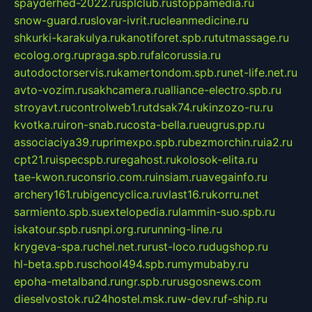
spayderhed-2022.ru
splclub.ru
stoppamedia.ru
snow-guard.ru
slovar-ivrit.ru
cleanmedicine.ru
shkurki-karakulya.ru
kanotiforet.spb.ru
tutmassage.ru
ecolog.org.ru
praga.spb.ru
falcorussia.ru
autodoctorservis.ru
kamertondom.spb.ru
net-life.net.ru
avto-vozim.ru
sakhcamera.ru
alliance-electro.spb.ru
stroyavt.ru
controlweb1.ru
tdsak74.ru
kinzozo-ru.ru
kvotka.ru
iron-snab.ru
costa-bella.ru
eugrus.pp.ru
associaciya39.ru
primexpo.spb.ru
bezmorchin.ru
ia2.ru
cpt21.ru
ispecspb.ru
regahost.ru
kolosok-elita.ru
tae-kwon.ru
consrio.com.ru
insiam.ru
avegainfo.ru
archery161.ru
bigencyclica.ru
vlast16.ru
korru.net
sarmiento.spb.su
extelopedia.ru
lammin-suo.spb.ru
iskatour.spb.ru
snpi.org.ru
running-line.ru
krygeva-spa.ru
chel.net.ru
rust-loco.ru
dugshop.ru
hl-beta.spb.ru
school494.spb.ru
mymubaby.ru
epoha-metalband.ru
ngr.spb.ru
rusgosnews.com
dieselvostok.ru
24hostel.msk.ru
w-dev.ru
f-ship.ru