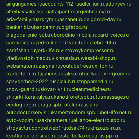
airgungames.ru
accounts-112.ru
adler-jun.ru
adonyev.ru
alfeihavsalnassr.ru
altaipant.ru
argentinamia.ru
aria-family.ru
arkrym.ru
ashanet.ru
belgorod-day.ru
bankaribi.ru
bandamn.ru
bigfatcc.ru
blagodarenie-spb.ru
borodino-media.ru
card-voice.ru
cardvoice.ru
zed-online.ru
zvonitut.ru
zebra-tlt.ru
zarafshan.ru
york-life.ru
vintovoykompressor.ru
vladivostok-map.ru
vlknrussia.ru
wasabi-shop.ru
webamator.ru
zaryna.ru
youtubefree.ru
x-ton.ru
trade-farm.ru
tajuncos.ru
taksu.ru
tor-lyubov-i-grom.ru
spayderhed-2022.ru
splclub.ru
stoppamedia.ru
snow-guard.ru
slovar-ivrit.ru
cleanmedicine.ru
shkurki-karakulya.ru
kanotiforet.spb.ru
tutmassage.ru
ecolog.org.ru
praga.spb.ru
falcorussia.ru
autodoctorservis.ru
kamertondom.spb.ru
net-life.net.ru
avto-vozim.ru
sakhcamera.ru
alliance-electro.spb.ru
stroyavt.ru
controlweb1.ru
tdsak74.ru
kinzozo-ru.ru
kvotka.ru
iron-snab.ru
costa-bella.ru
eugrus.pp.ru