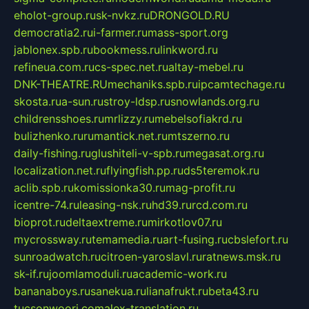
eholot-group.ru
sk-nvkz.ru
DRONGOLD.RU
democratia2.ru
i-farmer.ru
mass-sport.org
jablonex.spb.ru
bookmess.ru
linkword.ru
refineua.com.ru
cs-spec.net.ru
altay-mebel.ru
DNK-THEATRE.RU
mechaniks.spb.ru
ipcamtechage.ru
skosta.ru
a-sun.ru
stroy-ldsp.ru
snowlands.org.ru
childrensshoes.ru
mrlizzy.ru
mebelsofiakrd.ru
bulizhenko.ru
rumantick.net.ru
mtszerno.ru
daily-fishing.ru
glushiteli-v-spb.ru
megasat.org.ru
localization.net.ru
flyingfish.pp.ru
ds5teremok.ru
aclib.spb.ru
komissionka30.ru
mag-profit.ru
icentre-74.ru
leasing-nsk.ru
hd39.ru
rcd.com.ru
bioprot.ru
deltaextreme.ru
mirkotlov07.ru
mycrossway.ru
temamedia.ru
art-fusing.ru
cbslefort.ru
sunroadwatch.ru
citroen-yaroslavl.ru
ratnews.msk.ru
sk-if.ru
joomlamoduli.ru
academic-work.ru
bananaboys.ru
sanekua.ru
lianafrukt.ru
beta43.ru
tucsonwoori.com
alex-translation.ru