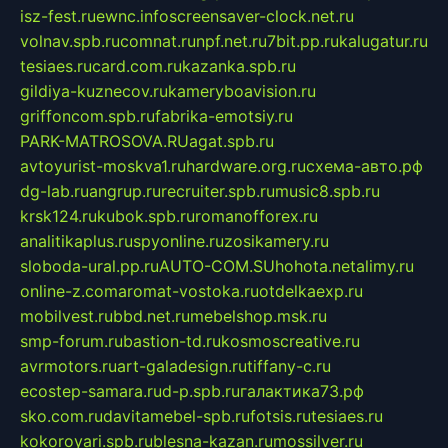
isz-fest.ru
ewnc.info
screensaver-clock.net.ru
volnav.spb.ru
comnat.ru
npf.net.ru
7bit.pp.ru
kalugatur.ru
tesiaes.ru
card.com.ru
kazanka.spb.ru
gildiya-kuznecov.ru
kameryboavision.ru
griffoncom.spb.ru
fabrika-emotsiy.ru
PARK-MATROSOVA.RU
agat.spb.ru
avtoyurist-moskva1.ru
hardware.org.ru
схема-авто.рф
dg-lab.ru
angrup.ru
recruiter.spb.ru
music8.spb.ru
krsk124.ru
kubok.spb.ru
romanofforex.ru
analitikaplus.ru
spyonline.ru
zosikamery.ru
sloboda-ural.pp.ru
AUTO-COM.SU
hohota.net
alimy.ru
online-z.com
aromat-vostoka.ru
otdelkaexp.ru
mobilvest.ru
bbd.net.ru
mebelshop.msk.ru
smp-forum.ru
bastion-td.ru
kosmoscreative.ru
avrmotors.ru
art-galadesign.ru
tiffany-c.ru
ecostep-samara.ru
d-p.spb.ru
галактика73.рф
sko.com.ru
davitamebel-spb.ru
fotsis.ru
tesiaes.ru
kokoroyari.spb.ru
blesna-kazan.ru
mossilver.ru