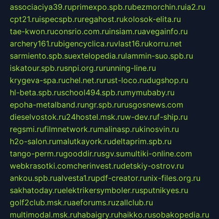
associaciya39.ru
primexpo.spb.ru
bezmorchin.ru
ia2.ru
cpt21.ru
ispecspb.ru
regahost.ru
kolosok-elita.ru
tae-kwon.ru
consrio.com.ru
insiam.ru
avegainfo.ru
archery161.ru
bigencyclica.ru
vlast16.ru
korru.net
sarmiento.spb.su
extelopedia.ru
lammin-suo.spb.ru
iskatour.spb.ru
snpi.org.ru
running-line.ru
krygeva-spa.ru
chel.net.ru
rust-loco.ru
dugshop.ru
hl-beta.spb.ru
school494.spb.ru
mymubaby.ru
epoha-metalband.ru
ngr.spb.ru
rusgosnews.com
dieselvostok.ru
24hostel.msk.ru
w-dev.ru
f-ship.ru
regsmi.ru
filmnetwork.ru
malinasp.ru
kinosvin.ru
h2o-salon.ru
malutkayork.ru
deltaprim.spb.ru
tango-perm.ru
gooddir.ru
sgv.su
multiki-online.com
webkrasotki.com
cherinvest.ru
detskiy-ostrov.ru
ankou.spb.ru
alvesta1.ru
pdf-creator.ru
nix-files.org.ru
sakhatoday.ru
elektrikersymboler.ru
sputnikyes.ru
golf2club.msk.ru
aeforums.ru
zallclub.ru
multimodal.msk.ru
habaigry.ru
haikko.ru
sobakopedia.ru