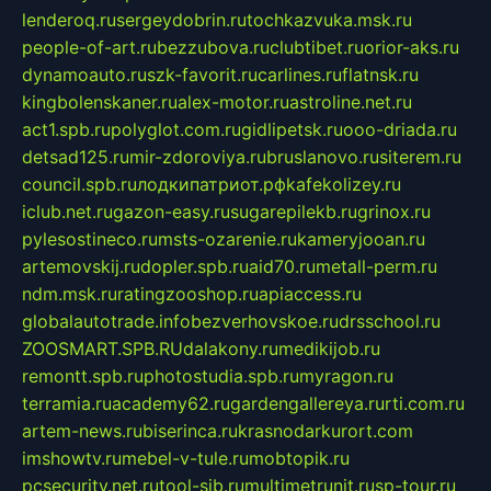
lenderoq.ru
sergeydobrin.ru
tochkazvuka.msk.ru
people-of-art.ru
bezzubova.ru
clubtibet.ru
orior-aks.ru
dynamoauto.ru
szk-favorit.ru
carlines.ru
flatnsk.ru
kingbolenskaner.ru
alex-motor.ru
astroline.net.ru
act1.spb.ru
polyglot.com.ru
gidlipetsk.ru
ooo-driada.ru
detsad125.ru
mir-zdoroviya.ru
bruslanovo.ru
siterem.ru
council.spb.ru
лодкипатриот.рф
kafekolizey.ru
iclub.net.ru
gazon-easy.ru
sugarepilekb.ru
grinox.ru
pylesostineco.ru
msts-ozarenie.ru
kameryjooan.ru
artemovskij.ru
dopler.spb.ru
aid70.ru
metall-perm.ru
ndm.msk.ru
ratingzooshop.ru
apiaccess.ru
globalautotrade.info
bezverhovskoe.ru
drsschool.ru
ZOOSMART.SPB.RU
dalakony.ru
medikijob.ru
remontt.spb.ru
photostudia.spb.ru
myragon.ru
terramia.ru
academy62.ru
gardengallereya.ru
rti.com.ru
artem-news.ru
biserinca.ru
krasnodarkurort.com
imshowtv.ru
mebel-v-tule.ru
mobtopik.ru
pcsecurity.net.ru
tool-sib.ru
multimetrunit.ru
sp-tour.ru