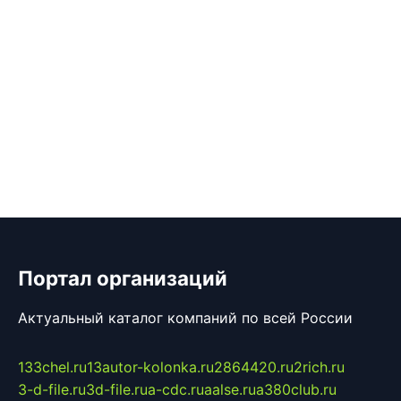
Портал организаций
Актуальный каталог компаний по всей России
133chel.ru
13autor-kolonka.ru
2864420.ru
2rich.ru
3-d-file.ru
3d-file.ru
a-cdc.ru
aalse.ru
a380club.ru