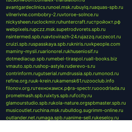
avantgardeclinics.ru
noel.msk.ru
buylq.ru
aquas-spb.ru
vilnerivne.com
bobry-2.ru
vtoroe-solnce.ru
nickysheen.ru
clockmir.ru
huntercraft.ru
стройокт.рф
webpixels.ru
pczz.msk.su
petrodvorets.spb.ru
nsintermed.spb.ru
avtovirazh-24.ru
jazzq.ru
czecot.ru
cruizi.spb.ru
spasskaya.spb.ru
kniris.ru
vkpeople.com
maminy-mysli.ru
arionorel.ru
khuseniosif.ru
dotmediacup.spb.ru
mebel-tiraspol.ru
all-books.biz
vmauto.spb.ru
shop-astyle.ru
derevo-s.ru
contrinform.ru
gutserial.ru
mdrussia.spb.ru
monod.ru
refine.org.ru
uk-krein.ru
kamensk61.ru
zooclub.info
filonov.org.ru
технокамск.рф
ra-spectr.ru
ooodriada.ru
promelmash.spb.ru
ixtys.spb.ru
fccity.ru
glamourstudio.spb.ru
kola-nature.org
spbmaster.spb.ru
musicoutlet.ru
china.msk.ru
bulldog.su
grimm-online.ru
outlander.net.ru
maga.spb.ru
anime-sell.ru
keseloy.ru
газприборсервис.рф
karmin.spb.ru
shekswood.ru