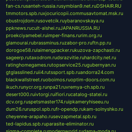
fan-cs.ru
santeh-russia.ru
symbian9.net.ru
DSHAIR.RU
tmmotors.spb.ru
xjocuricopii.com
musavtomat.msk.ru
obustrojdom.ru
sovetcik.ru
ybaranovskaya.ru
ppknews.ru
cult-alshei.ru
JAPANRUSSIA.RU
proekciyamebel.ru
imper-finans.ru
rim.org.ru
glamourai.ru
brassminus.ru
zabor-pro.ru
ftn.pp.ru
dorogoe58.ru
laimengpacker.ru
kuzova-zapchasti.ru
sageerp.ru
taxodrom.ru
dsrazvitie.ru
hardcity.net.ru
ratinghomegames.ru
topservice25.ru
gubernyan.ru
gtglasslined.ru
ii4.ru
tssport.spb.ru
andorra24.com
blackwallstreet.ru
oboimos.ru
optim-doors.com.ru
ikuch.ru
nycr.org.ru
npa21.ru
vremya-ch.spb.ru
desert000.ru
ivtorgi.ru
ifiori.ru
catalog-statei.ru
dcv.org.ru
spetsmaster174.ru
ipkameryhiseeu.ru
dum26.ru
ruspol.spb.ru
fr-opendp.ru
kam-solnyshko.ru
cheyenne-arapaho.ru
sevzapmetal.spb.ru
ted-lapidus.spb.ru
parasite-eliminator.ru
sigma-complete.ru
modernworld.ru
dama-moda.ru