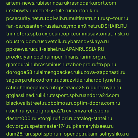
artem-news.ru
biserinca.ru
krasnodarkurort.com
imshowtv.ru
mebel-v-tule.ru
mobtopik.ru
pcsecurity.net.ru
tool-sib.ru
multimetrunit.ru
sp-tour.ru
fan-cs.ru
santeh-russia.ru
symbian9.net.ru
DSHAIR.RU
tmmotors.spb.ru
xjocuricopii.com
musavtomat.msk.ru
obustrojdom.ru
sovetcik.ru
ybaranovskaya.ru
ppknews.ru
cult-alshei.ru
JAPANRUSSIA.RU
proekciyamebel.ru
imper-finans.ru
rim.org.ru
glamourai.ru
brassminus.ru
zabor-pro.ru
ftn.pp.ru
dorogoe58.ru
laimengpacker.ru
kuzova-zapchasti.ru
sageerp.ru
taxodrom.ru
dsrazvitie.ru
hardcity.net.ru
ratinghomegames.ru
topservice25.ru
gubernyan.ru
gtglasslined.ru
ii4.ru
tssport.spb.ru
andorra24.com
blackwallstreet.ru
oboimos.ru
optim-doors.com.ru
ikuch.ru
nycr.org.ru
npa21.ru
vremya-ch.spb.ru
desert000.ru
ivtorgi.ru
ifiori.ru
catalog-statei.ru
dcv.org.ru
spetsmaster174.ru
ipkameryhiseeu.ru
dum26.ru
ruspol.spb.ru
fr-opendp.ru
kam-solnyshko.ru