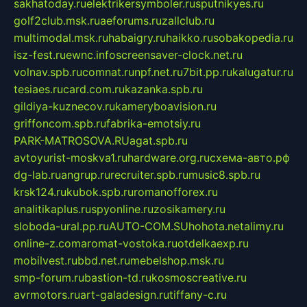
sakhatoday.ru
elektrikersymboler.ru
sputnikyes.ru
golf2club.msk.ru
aeforums.ru
zallclub.ru
multimodal.msk.ru
habaigry.ru
haikko.ru
sobakopedia.ru
isz-fest.ru
ewnc.info
screensaver-clock.net.ru
volnav.spb.ru
comnat.ru
npf.net.ru
7bit.pp.ru
kalugatur.ru
tesiaes.ru
card.com.ru
kazanka.spb.ru
gildiya-kuznecov.ru
kameryboavision.ru
griffoncom.spb.ru
fabrika-emotsiy.ru
PARK-MATROSOVA.RU
agat.spb.ru
avtoyurist-moskva1.ru
hardware.org.ru
схема-авто.рф
dg-lab.ru
angrup.ru
recruiter.spb.ru
music8.spb.ru
krsk124.ru
kubok.spb.ru
romanofforex.ru
analitikaplus.ru
spyonline.ru
zosikamery.ru
sloboda-ural.pp.ru
AUTO-COM.SU
hohota.net
alimy.ru
online-z.com
aromat-vostoka.ru
otdelkaexp.ru
mobilvest.ru
bbd.net.ru
mebelshop.msk.ru
smp-forum.ru
bastion-td.ru
kosmoscreative.ru
avrmotors.ru
art-galadesign.ru
tiffany-c.ru