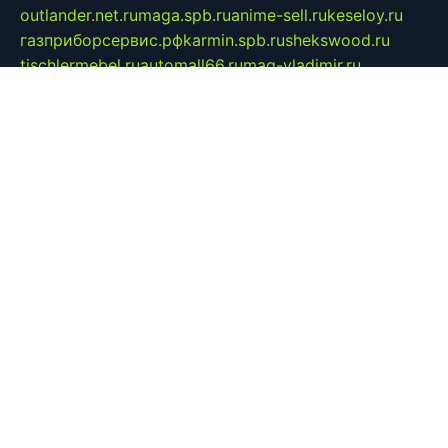
outlander.net.ru
maga.spb.ru
anime-sell.ru
keseloy.ru
газприборсервис.рф
karmin.spb.ru
shekswood.ru
tischlermebel.ru
automall66.ru
mag-vladimir.ru
yardbar.ru
kiwitour.spb.ru
indesign.com.ru
freestylemebel.ru
bany-samara.ru
rsei.ru
naidisvoyput.ru
mgsn-invest.ru
ipkamerasannce.ru
alicante-house.ru
ibelka74.ru
cozyhouse.info
vlkargalev-studio.ru
700mb.ru
figura-ufa.ru
alina-live.ru
belarusiannews.ru
womenknow.ru
dos-vniimk.ru
sega.net.ru
dv.net.ru
phenomenonsofhistory.com
telesputnik.net.ru
wall.pp.ru
pylesosroidmi.ru
gtc-clan.ru
cligs.ru
bibikazap.ru
popova.org.ru
netwhistler.spb.ru
bellvil.ru
bonzon.ru
iss-vladik.ru
defiparis.net.ru
las-gryzas.ru
amku.ru
electednews.spb.ru
feather.org.ru
spar72.ru
tankiigri.ru
dominus.com.ru
ibtree.ru
sanykool.pp.ru
unixlib.org.ru
menatep.spb.ru
gartenterrassen.ru
printeka.ru
skvozilka.com.ru
parkovka-pub.ru
lovemobi.ru
art-ru.ru