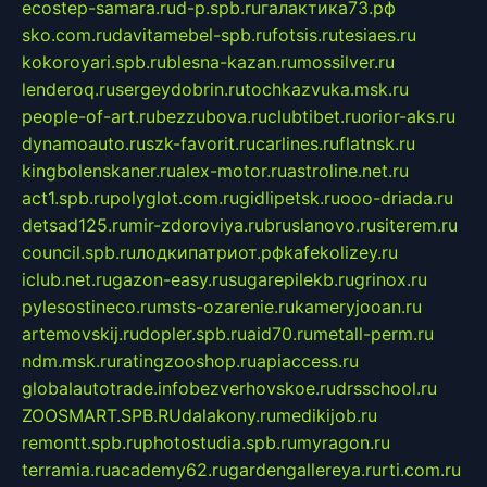
ecostep-samara.ru
d-p.spb.ru
галактика73.рф
sko.com.ru
davitamebel-spb.ru
fotsis.ru
tesiaes.ru
kokoroyari.spb.ru
blesna-kazan.ru
mossilver.ru
lenderoq.ru
sergeydobrin.ru
tochkazvuka.msk.ru
people-of-art.ru
bezzubova.ru
clubtibet.ru
orior-aks.ru
dynamoauto.ru
szk-favorit.ru
carlines.ru
flatnsk.ru
kingbolenskaner.ru
alex-motor.ru
astroline.net.ru
act1.spb.ru
polyglot.com.ru
gidlipetsk.ru
ooo-driada.ru
detsad125.ru
mir-zdoroviya.ru
bruslanovo.ru
siterem.ru
council.spb.ru
лодкипатриот.рф
kafekolizey.ru
iclub.net.ru
gazon-easy.ru
sugarepilekb.ru
grinox.ru
pylesostineco.ru
msts-ozarenie.ru
kameryjooan.ru
artemovskij.ru
dopler.spb.ru
aid70.ru
metall-perm.ru
ndm.msk.ru
ratingzooshop.ru
apiaccess.ru
globalautotrade.info
bezverhovskoe.ru
drsschool.ru
ZOOSMART.SPB.RU
dalakony.ru
medikijob.ru
remontt.spb.ru
photostudia.spb.ru
myragon.ru
terramia.ru
academy62.ru
gardengallereya.ru
rti.com.ru