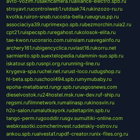
avto-vozim.ru
sakhcamera.ru
alliance-electro.spb.ru
stroyavt.ru
controlweb1.ru
tdsak74.ru
kinzozo-ru.ru
kvotka.ru
iron-snab.ru
costa-bella.ru
eugrus.pp.ru
associaciya39.ru
primexpo.spb.ru
bezmorchin.ru
ia2.ru
cpt21.ru
ispecspb.ru
regahost.ru
kolosok-elita.ru
tae-kwon.ru
consrio.com.ru
insiam.ru
avegainfo.ru
archery161.ru
bigencyclica.ru
vlast16.ru
korru.net
sarmiento.spb.su
extelopedia.ru
lammin-suo.spb.ru
iskatour.spb.ru
snpi.org.ru
running-line.ru
krygeva-spa.ru
chel.net.ru
rust-loco.ru
dugshop.ru
hl-beta.spb.ru
school494.spb.ru
mymubaby.ru
epoha-metalband.ru
ngr.spb.ru
rusgosnews.com
dieselvostok.ru
24hostel.msk.ru
w-dev.ru
f-ship.ru
regsmi.ru
filmnetwork.ru
malinasp.ru
kinosvin.ru
h2o-salon.ru
malutkayork.ru
deltaprim.spb.ru
tango-perm.ru
gooddir.ru
sgv.su
multiki-online.com
webkrasotki.com
cherinvest.ru
detskiy-ostrov.ru
ankou.spb.ru
alvesta1.ru
pdf-creator.ru
nix-files.org.ru