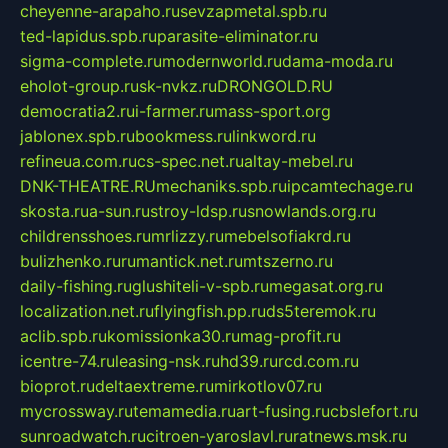
cheyenne-arapaho.ru
sevzapmetal.spb.ru
ted-lapidus.spb.ru
parasite-eliminator.ru
sigma-complete.ru
modernworld.ru
dama-moda.ru
eholot-group.ru
sk-nvkz.ru
DRONGOLD.RU
democratia2.ru
i-farmer.ru
mass-sport.org
jablonex.spb.ru
bookmess.ru
linkword.ru
refineua.com.ru
cs-spec.net.ru
altay-mebel.ru
DNK-THEATRE.RU
mechaniks.spb.ru
ipcamtechage.ru
skosta.ru
a-sun.ru
stroy-ldsp.ru
snowlands.org.ru
childrensshoes.ru
mrlizzy.ru
mebelsofiakrd.ru
bulizhenko.ru
rumantick.net.ru
mtszerno.ru
daily-fishing.ru
glushiteli-v-spb.ru
megasat.org.ru
localization.net.ru
flyingfish.pp.ru
ds5teremok.ru
aclib.spb.ru
komissionka30.ru
mag-profit.ru
icentre-74.ru
leasing-nsk.ru
hd39.ru
rcd.com.ru
bioprot.ru
deltaextreme.ru
mirkotlov07.ru
mycrossway.ru
temamedia.ru
art-fusing.ru
cbslefort.ru
sunroadwatch.ru
citroen-yaroslavl.ru
ratnews.msk.ru