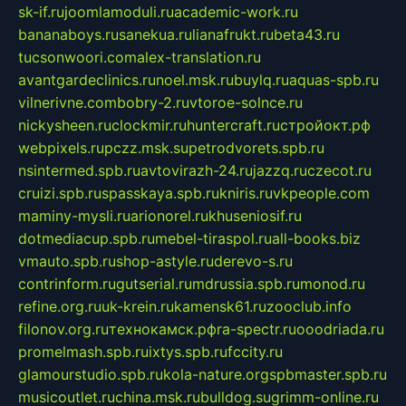
sk-if.ru
joomlamoduli.ru
academic-work.ru
bananaboys.ru
sanekua.ru
lianafrukt.ru
beta43.ru
tucsonwoori.com
alex-translation.ru
avantgardeclinics.ru
noel.msk.ru
buylq.ru
aquas-spb.ru
vilnerivne.com
bobry-2.ru
vtoroe-solnce.ru
nickysheen.ru
clockmir.ru
huntercraft.ru
стройокт.рф
webpixels.ru
pczz.msk.su
petrodvorets.spb.ru
nsintermed.spb.ru
avtovirazh-24.ru
jazzq.ru
czecot.ru
cruizi.spb.ru
spasskaya.spb.ru
kniris.ru
vkpeople.com
maminy-mysli.ru
arionorel.ru
khuseniosif.ru
dotmediacup.spb.ru
mebel-tiraspol.ru
all-books.biz
vmauto.spb.ru
shop-astyle.ru
derevo-s.ru
contrinform.ru
gutserial.ru
mdrussia.spb.ru
monod.ru
refine.org.ru
uk-krein.ru
kamensk61.ru
zooclub.info
filonov.org.ru
технокамск.рф
ra-spectr.ru
ooodriada.ru
promelmash.spb.ru
ixtys.spb.ru
fccity.ru
glamourstudio.spb.ru
kola-nature.org
spbmaster.spb.ru
musicoutlet.ru
china.msk.ru
bulldog.su
grimm-online.ru