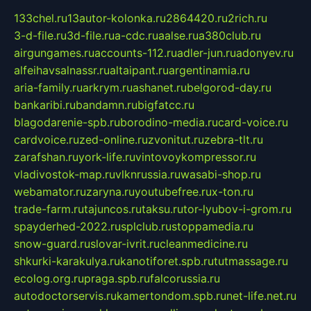
133chel.ru
13autor-kolonka.ru
2864420.ru
2rich.ru
3-d-file.ru
3d-file.ru
a-cdc.ru
aalse.ru
a380club.ru
airgungames.ru
accounts-112.ru
adler-jun.ru
adonyev.ru
alfeihavsalnassr.ru
altaipant.ru
argentinamia.ru
aria-family.ru
arkrym.ru
ashanet.ru
belgorod-day.ru
bankaribi.ru
bandamn.ru
bigfatcc.ru
blagodarenie-spb.ru
borodino-media.ru
card-voice.ru
cardvoice.ru
zed-online.ru
zvonitut.ru
zebra-tlt.ru
zarafshan.ru
york-life.ru
vintovoykompressor.ru
vladivostok-map.ru
vlknrussia.ru
wasabi-shop.ru
webamator.ru
zaryna.ru
youtubefree.ru
x-ton.ru
trade-farm.ru
tajuncos.ru
taksu.ru
tor-lyubov-i-grom.ru
spayderhed-2022.ru
splclub.ru
stoppamedia.ru
snow-guard.ru
slovar-ivrit.ru
cleanmedicine.ru
shkurki-karakulya.ru
kanotiforet.spb.ru
tutmassage.ru
ecolog.org.ru
praga.spb.ru
falcorussia.ru
autodoctorservis.ru
kamertondom.spb.ru
net-life.net.ru