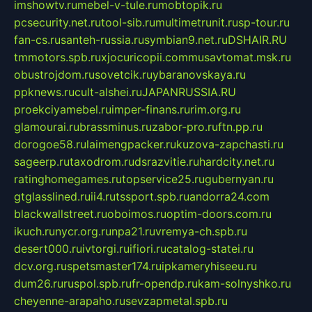
imshowtv.ru
mebel-v-tule.ru
mobtopik.ru
pcsecurity.net.ru
tool-sib.ru
multimetrunit.ru
sp-tour.ru
fan-cs.ru
santeh-russia.ru
symbian9.net.ru
DSHAIR.RU
tmmotors.spb.ru
xjocuricopii.com
musavtomat.msk.ru
obustrojdom.ru
sovetcik.ru
ybaranovskaya.ru
ppknews.ru
cult-alshei.ru
JAPANRUSSIA.RU
proekciyamebel.ru
imper-finans.ru
rim.org.ru
glamourai.ru
brassminus.ru
zabor-pro.ru
ftn.pp.ru
dorogoe58.ru
laimengpacker.ru
kuzova-zapchasti.ru
sageerp.ru
taxodrom.ru
dsrazvitie.ru
hardcity.net.ru
ratinghomegames.ru
topservice25.ru
gubernyan.ru
gtglasslined.ru
ii4.ru
tssport.spb.ru
andorra24.com
blackwallstreet.ru
oboimos.ru
optim-doors.com.ru
ikuch.ru
nycr.org.ru
npa21.ru
vremya-ch.spb.ru
desert000.ru
ivtorgi.ru
ifiori.ru
catalog-statei.ru
dcv.org.ru
spetsmaster174.ru
ipkameryhiseeu.ru
dum26.ru
ruspol.spb.ru
fr-opendp.ru
kam-solnyshko.ru
cheyenne-arapaho.ru
sevzapmetal.spb.ru