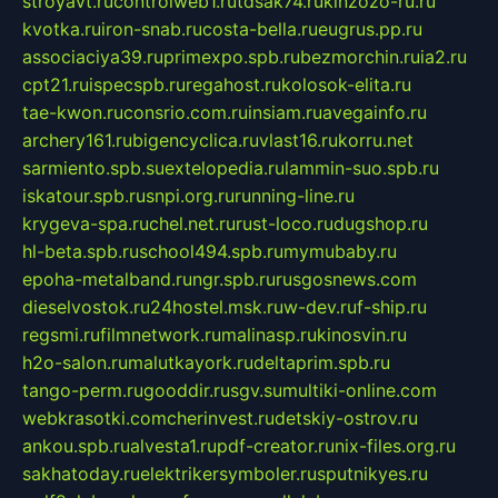
stroyavt.ru
controlweb1.ru
tdsak74.ru
kinzozo-ru.ru
kvotka.ru
iron-snab.ru
costa-bella.ru
eugrus.pp.ru
associaciya39.ru
primexpo.spb.ru
bezmorchin.ru
ia2.ru
cpt21.ru
ispecspb.ru
regahost.ru
kolosok-elita.ru
tae-kwon.ru
consrio.com.ru
insiam.ru
avegainfo.ru
archery161.ru
bigencyclica.ru
vlast16.ru
korru.net
sarmiento.spb.su
extelopedia.ru
lammin-suo.spb.ru
iskatour.spb.ru
snpi.org.ru
running-line.ru
krygeva-spa.ru
chel.net.ru
rust-loco.ru
dugshop.ru
hl-beta.spb.ru
school494.spb.ru
mymubaby.ru
epoha-metalband.ru
ngr.spb.ru
rusgosnews.com
dieselvostok.ru
24hostel.msk.ru
w-dev.ru
f-ship.ru
regsmi.ru
filmnetwork.ru
malinasp.ru
kinosvin.ru
h2o-salon.ru
malutkayork.ru
deltaprim.spb.ru
tango-perm.ru
gooddir.ru
sgv.su
multiki-online.com
webkrasotki.com
cherinvest.ru
detskiy-ostrov.ru
ankou.spb.ru
alvesta1.ru
pdf-creator.ru
nix-files.org.ru
sakhatoday.ru
elektrikersymboler.ru
sputnikyes.ru