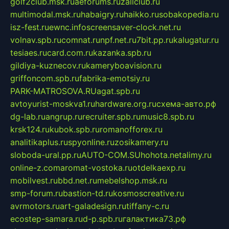
golf2club.msk.ru
aeforums.ru
zallclub.ru
multimodal.msk.ru
habaigry.ru
haikko.ru
sobakopedia.ru
isz-fest.ru
ewnc.info
screensaver-clock.net.ru
volnav.spb.ru
comnat.ru
npf.net.ru
7bit.pp.ru
kalugatur.ru
tesiaes.ru
card.com.ru
kazanka.spb.ru
gildiya-kuznecov.ru
kameryboavision.ru
griffoncom.spb.ru
fabrika-emotsiy.ru
PARK-MATROSOVA.RU
agat.spb.ru
avtoyurist-moskva1.ru
hardware.org.ru
схема-авто.рф
dg-lab.ru
angrup.ru
recruiter.spb.ru
music8.spb.ru
krsk124.ru
kubok.spb.ru
romanofforex.ru
analitikaplus.ru
spyonline.ru
zosikamery.ru
sloboda-ural.pp.ru
AUTO-COM.SU
hohota.net
alimy.ru
online-z.com
aromat-vostoka.ru
otdelkaexp.ru
mobilvest.ru
bbd.net.ru
mebelshop.msk.ru
smp-forum.ru
bastion-td.ru
kosmoscreative.ru
avrmotors.ru
art-galadesign.ru
tiffany-c.ru
ecostep-samara.ru
d-p.spb.ru
галактика73.рф