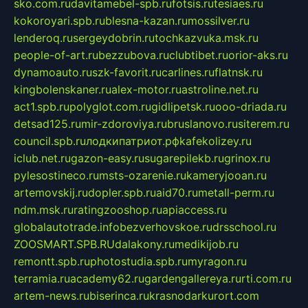
sko.com.ru
davitamebel-spb.ru
fotsis.ru
tesiaes.ru
kokoroyari.spb.ru
blesna-kazan.ru
mossilver.ru
lenderoq.ru
sergeydobrin.ru
tochkazvuka.msk.ru
people-of-art.ru
bezzubova.ru
clubtibet.ru
orior-aks.ru
dynamoauto.ru
szk-favorit.ru
carlines.ru
flatnsk.ru
kingbolenskaner.ru
alex-motor.ru
astroline.net.ru
act1.spb.ru
polyglot.com.ru
gidlipetsk.ru
ooo-driada.ru
detsad125.ru
mir-zdoroviya.ru
bruslanovo.ru
siterem.ru
council.spb.ru
лодкипатриот.рф
kafekolizey.ru
iclub.net.ru
gazon-easy.ru
sugarepilekb.ru
grinox.ru
pylesostineco.ru
msts-ozarenie.ru
kameryjooan.ru
artemovskij.ru
dopler.spb.ru
aid70.ru
metall-perm.ru
ndm.msk.ru
ratingzooshop.ru
apiaccess.ru
globalautotrade.info
bezverhovskoe.ru
drsschool.ru
ZOOSMART.SPB.RU
dalakony.ru
medikijob.ru
remontt.spb.ru
photostudia.spb.ru
myragon.ru
terramia.ru
academy62.ru
gardengallereya.ru
rti.com.ru
artem-news.ru
biserinca.ru
krasnodarkurort.com