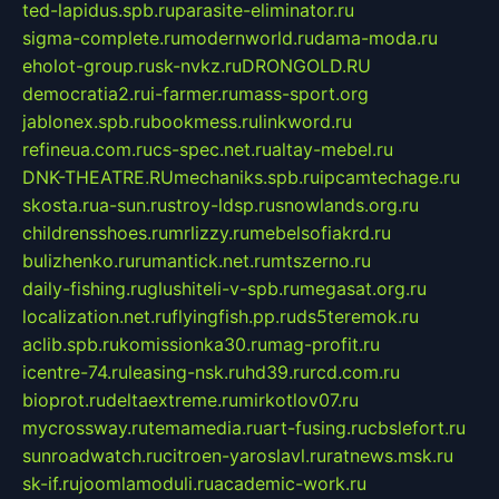
ted-lapidus.spb.ru
parasite-eliminator.ru
sigma-complete.ru
modernworld.ru
dama-moda.ru
eholot-group.ru
sk-nvkz.ru
DRONGOLD.RU
democratia2.ru
i-farmer.ru
mass-sport.org
jablonex.spb.ru
bookmess.ru
linkword.ru
refineua.com.ru
cs-spec.net.ru
altay-mebel.ru
DNK-THEATRE.RU
mechaniks.spb.ru
ipcamtechage.ru
skosta.ru
a-sun.ru
stroy-ldsp.ru
snowlands.org.ru
childrensshoes.ru
mrlizzy.ru
mebelsofiakrd.ru
bulizhenko.ru
rumantick.net.ru
mtszerno.ru
daily-fishing.ru
glushiteli-v-spb.ru
megasat.org.ru
localization.net.ru
flyingfish.pp.ru
ds5teremok.ru
aclib.spb.ru
komissionka30.ru
mag-profit.ru
icentre-74.ru
leasing-nsk.ru
hd39.ru
rcd.com.ru
bioprot.ru
deltaextreme.ru
mirkotlov07.ru
mycrossway.ru
temamedia.ru
art-fusing.ru
cbslefort.ru
sunroadwatch.ru
citroen-yaroslavl.ru
ratnews.msk.ru
sk-if.ru
joomlamoduli.ru
academic-work.ru