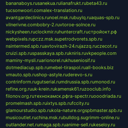
bananaboys.ru
sanekua.ru
lianafrukt.ru
beta43.ru
tucsonwoori.com
alex-translation.ru
avantgardeclinics.ru
noel.msk.ru
buylq.ru
aquas-spb.ru
vilnerivne.com
bobry-2.ru
vtoroe-solnce.ru
nickysheen.ru
clockmir.ru
huntercraft.ru
стройокт.рф
webpixels.ru
pczz.msk.su
petrodvorets.spb.ru
nsintermed.spb.ru
avtovirazh-24.ru
jazzq.ru
czecot.ru
cruizi.spb.ru
spasskaya.spb.ru
kniris.ru
vkpeople.com
maminy-mysli.ru
arionorel.ru
khuseniosif.ru
dotmediacup.spb.ru
mebel-tiraspol.ru
all-books.biz
vmauto.spb.ru
shop-astyle.ru
derevo-s.ru
contrinform.ru
gutserial.ru
mdrussia.spb.ru
monod.ru
refine.org.ru
uk-krein.ru
kamensk61.ru
zooclub.info
filonov.org.ru
технокамск.рф
ra-spectr.ru
ooodriada.ru
promelmash.spb.ru
ixtys.spb.ru
fccity.ru
glamourstudio.spb.ru
kola-nature.org
spbmaster.spb.ru
musicoutlet.ru
china.msk.ru
bulldog.su
grimm-online.ru
outlander.net.ru
maga.spb.ru
anime-sell.ru
keseloy.ru