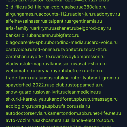
3-d-file.ru
3d-file.ru
a-cdc.ru
aalse.ru
a380club.ru
airgungames.ru
accounts-112.ru
adler-jun.ru
adonyev.ru
alfeihavsalnassr.ru
altaipant.ru
argentinamia.ru
aria-family.ru
arkrym.ru
ashanet.ru
belgorod-day.ru
bankaribi.ru
bandamn.ru
bigfatcc.ru
blagodarenie-spb.ru
borodino-media.ru
card-voice.ru
cardvoice.ru
zed-online.ru
zvonitut.ru
zebra-tlt.ru
zarafshan.ru
york-life.ru
vintovoykompressor.ru
vladivostok-map.ru
vlknrussia.ru
wasabi-shop.ru
webamator.ru
zaryna.ru
youtubefree.ru
x-ton.ru
trade-farm.ru
tajuncos.ru
taksu.ru
tor-lyubov-i-grom.ru
spayderhed-2022.ru
splclub.ru
stoppamedia.ru
snow-guard.ru
slovar-ivrit.ru
cleanmedicine.ru
shkurki-karakulya.ru
kanotiforet.spb.ru
tutmassage.ru
ecolog.org.ru
praga.spb.ru
falcorussia.ru
autodoctorservis.ru
kamertondom.spb.ru
net-life.net.ru
avto-vozim.ru
sakhcamera.ru
alliance-electro.spb.ru