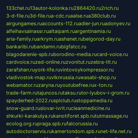
133chel.ru
13autor-kolonka.ru
2864420.ru
2rich.ru
3-d-file.ru
3d-file.ru
a-cdc.ru
aalse.ru
a380club.ru
airgungames.ru
accounts-112.ru
adler-jun.ru
adonyev.ru
alfeihavsalnassr.ru
altaipant.ru
argentinamia.ru
aria-family.ru
arkrym.ru
ashanet.ru
belgorod-day.ru
bankaribi.ru
bandamn.ru
bigfatcc.ru
blagodarenie-spb.ru
borodino-media.ru
card-voice.ru
cardvoice.ru
zed-online.ru
zvonitut.ru
zebra-tlt.ru
zarafshan.ru
york-life.ru
vintovoykompressor.ru
vladivostok-map.ru
vlknrussia.ru
wasabi-shop.ru
webamator.ru
zaryna.ru
youtubefree.ru
x-ton.ru
trade-farm.ru
tajuncos.ru
taksu.ru
tor-lyubov-i-grom.ru
spayderhed-2022.ru
splclub.ru
stoppamedia.ru
snow-guard.ru
slovar-ivrit.ru
cleanmedicine.ru
shkurki-karakulya.ru
kanotiforet.spb.ru
tutmassage.ru
ecolog.org.ru
praga.spb.ru
falcorussia.ru
autodoctorservis.ru
kamertondom.spb.ru
net-life.net.ru