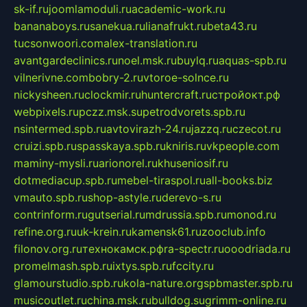
sk-if.ru
joomlamoduli.ru
academic-work.ru
bananaboys.ru
sanekua.ru
lianafrukt.ru
beta43.ru
tucsonwoori.com
alex-translation.ru
avantgardeclinics.ru
noel.msk.ru
buylq.ru
aquas-spb.ru
vilnerivne.com
bobry-2.ru
vtoroe-solnce.ru
nickysheen.ru
clockmir.ru
huntercraft.ru
стройокт.рф
webpixels.ru
pczz.msk.su
petrodvorets.spb.ru
nsintermed.spb.ru
avtovirazh-24.ru
jazzq.ru
czecot.ru
cruizi.spb.ru
spasskaya.spb.ru
kniris.ru
vkpeople.com
maminy-mysli.ru
arionorel.ru
khuseniosif.ru
dotmediacup.spb.ru
mebel-tiraspol.ru
all-books.biz
vmauto.spb.ru
shop-astyle.ru
derevo-s.ru
contrinform.ru
gutserial.ru
mdrussia.spb.ru
monod.ru
refine.org.ru
uk-krein.ru
kamensk61.ru
zooclub.info
filonov.org.ru
технокамск.рф
ra-spectr.ru
ooodriada.ru
promelmash.spb.ru
ixtys.spb.ru
fccity.ru
glamourstudio.spb.ru
kola-nature.org
spbmaster.spb.ru
musicoutlet.ru
china.msk.ru
bulldog.su
grimm-online.ru