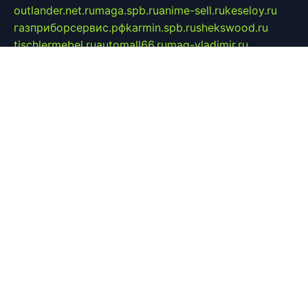
outlander.net.ru
maga.spb.ru
anime-sell.ru
keseloy.ru
газприборсервис.рф
karmin.spb.ru
shekswood.ru
tischlermebel.ru
automall66.ru
mag-vladimir.ru
yardbar.ru
kiwitour.spb.ru
indesign.com.ru
freestylemebel.ru
bany-samara.ru
rsei.ru
naidisvoyput.ru
mgsn-invest.ru
ipkamerasannce.ru
alicante-house.ru
ibelka74.ru
cozyhouse.info
vlkargalev-studio.ru
700mb.ru
figura-ufa.ru
alina-live.ru
belarusiannews.ru
womenknow.ru
dos-vniimk.ru
sega.net.ru
dv.net.ru
phenomenonsofhistory.com
telesputnik.net.ru
wall.pp.ru
pylesosroidmi.ru
gtc-clan.ru
cligs.ru
bibikazap.ru
popova.org.ru
netwhistler.spb.ru
bellvil.ru
bonzon.ru
iss-vladik.ru
defiparis.net.ru
las-gryzas.ru
amku.ru
electednews.spb.ru
feather.org.ru
spar72.ru
tankiigri.ru
dominus.com.ru
ibtree.ru
sanykool.pp.ru
unixlib.org.ru
menatep.spb.ru
gartenterrassen.ru
printeka.ru
skvozilka.com.ru
parkovka-pub.ru
lovemobi.ru
art-ru.ru