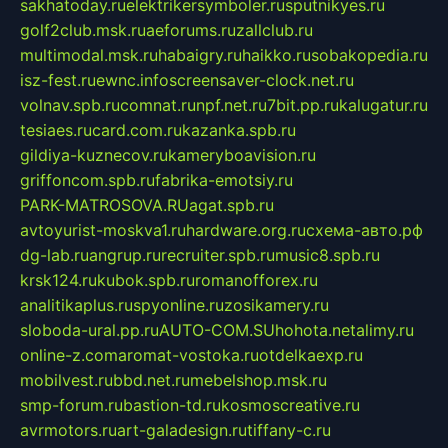
sakhatoday.ru
elektrikersymboler.ru
sputnikyes.ru
golf2club.msk.ru
aeforums.ru
zallclub.ru
multimodal.msk.ru
habaigry.ru
haikko.ru
sobakopedia.ru
isz-fest.ru
ewnc.info
screensaver-clock.net.ru
volnav.spb.ru
comnat.ru
npf.net.ru
7bit.pp.ru
kalugatur.ru
tesiaes.ru
card.com.ru
kazanka.spb.ru
gildiya-kuznecov.ru
kameryboavision.ru
griffoncom.spb.ru
fabrika-emotsiy.ru
PARK-MATROSOVA.RU
agat.spb.ru
avtoyurist-moskva1.ru
hardware.org.ru
схема-авто.рф
dg-lab.ru
angrup.ru
recruiter.spb.ru
music8.spb.ru
krsk124.ru
kubok.spb.ru
romanofforex.ru
analitikaplus.ru
spyonline.ru
zosikamery.ru
sloboda-ural.pp.ru
AUTO-COM.SU
hohota.net
alimy.ru
online-z.com
aromat-vostoka.ru
otdelkaexp.ru
mobilvest.ru
bbd.net.ru
mebelshop.msk.ru
smp-forum.ru
bastion-td.ru
kosmoscreative.ru
avrmotors.ru
art-galadesign.ru
tiffany-c.ru