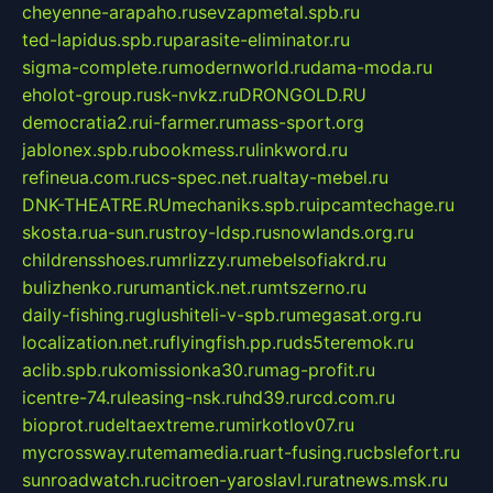
cheyenne-arapaho.ru
sevzapmetal.spb.ru
ted-lapidus.spb.ru
parasite-eliminator.ru
sigma-complete.ru
modernworld.ru
dama-moda.ru
eholot-group.ru
sk-nvkz.ru
DRONGOLD.RU
democratia2.ru
i-farmer.ru
mass-sport.org
jablonex.spb.ru
bookmess.ru
linkword.ru
refineua.com.ru
cs-spec.net.ru
altay-mebel.ru
DNK-THEATRE.RU
mechaniks.spb.ru
ipcamtechage.ru
skosta.ru
a-sun.ru
stroy-ldsp.ru
snowlands.org.ru
childrensshoes.ru
mrlizzy.ru
mebelsofiakrd.ru
bulizhenko.ru
rumantick.net.ru
mtszerno.ru
daily-fishing.ru
glushiteli-v-spb.ru
megasat.org.ru
localization.net.ru
flyingfish.pp.ru
ds5teremok.ru
aclib.spb.ru
komissionka30.ru
mag-profit.ru
icentre-74.ru
leasing-nsk.ru
hd39.ru
rcd.com.ru
bioprot.ru
deltaextreme.ru
mirkotlov07.ru
mycrossway.ru
temamedia.ru
art-fusing.ru
cbslefort.ru
sunroadwatch.ru
citroen-yaroslavl.ru
ratnews.msk.ru