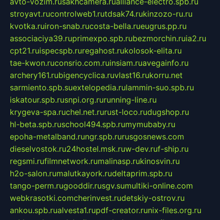
avto-vozim.ru
sakhcamera.ru
alliance-electro.spb.ru
stroyavt.ru
controlweb1.ru
tdsak74.ru
kinzozo-ru.ru
kvotka.ru
iron-snab.ru
costa-bella.ru
eugrus.pp.ru
associaciya39.ru
primexpo.spb.ru
bezmorchin.ru
ia2.ru
cpt21.ru
ispecspb.ru
regahost.ru
kolosok-elita.ru
tae-kwon.ru
consrio.com.ru
insiam.ru
avegainfo.ru
archery161.ru
bigencyclica.ru
vlast16.ru
korru.net
sarmiento.spb.su
extelopedia.ru
lammin-suo.spb.ru
iskatour.spb.ru
snpi.org.ru
running-line.ru
krygeva-spa.ru
chel.net.ru
rust-loco.ru
dugshop.ru
hl-beta.spb.ru
school494.spb.ru
mymubaby.ru
epoha-metalband.ru
ngr.spb.ru
rusgosnews.com
dieselvostok.ru
24hostel.msk.ru
w-dev.ru
f-ship.ru
regsmi.ru
filmnetwork.ru
malinasp.ru
kinosvin.ru
h2o-salon.ru
malutkayork.ru
deltaprim.spb.ru
tango-perm.ru
gooddir.ru
sgv.su
multiki-online.com
webkrasotki.com
cherinvest.ru
detskiy-ostrov.ru
ankou.spb.ru
alvesta1.ru
pdf-creator.ru
nix-files.org.ru