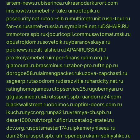
artem-news.ru
biserinca.ru
krasnodarkurort.com
imshowtv.ru
mebel-v-tule.ru
mobtopik.ru
pcsecurity.net.ru
tool-sib.ru
multimetrunit.ru
sp-tour.ru
fan-cs.ru
santeh-russia.ru
symbian9.net.ru
DSHAIR.RU
tmmotors.spb.ru
xjocuricopii.com
musavtomat.msk.ru
obustrojdom.ru
sovetcik.ru
ybaranovskaya.ru
ppknews.ru
cult-alshei.ru
JAPANRUSSIA.RU
proekciyamebel.ru
imper-finans.ru
rim.org.ru
glamourai.ru
brassminus.ru
zabor-pro.ru
ftn.pp.ru
dorogoe58.ru
laimengpacker.ru
kuzova-zapchasti.ru
sageerp.ru
taxodrom.ru
dsrazvitie.ru
hardcity.net.ru
ratinghomegames.ru
topservice25.ru
gubernyan.ru
gtglasslined.ru
ii4.ru
tssport.spb.ru
andorra24.com
blackwallstreet.ru
oboimos.ru
optim-doors.com.ru
ikuch.ru
nycr.org.ru
npa21.ru
vremya-ch.spb.ru
desert000.ru
ivtorgi.ru
ifiori.ru
catalog-statei.ru
dcv.org.ru
spetsmaster174.ru
ipkameryhiseeu.ru
dum26.ru
ruspol.spb.ru
fr-opendp.ru
kam-solnyshko.ru