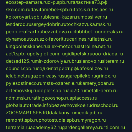
ecostep-samara.ru
d-p.spb.ru
галактика73.рф
sko.com.ru
davitamebel-spb.ru
fotsis.ru
tesiaes.ru
kokoroyari.spb.ru
blesna-kazan.ru
mossilver.ru
lenderoq.ru
sergeydobrin.ru
tochkazvuka.msk.ru
people-of-art.ru
bezzubova.ru
clubtibet.ru
orior-aks.ru
dynamoauto.ru
szk-favorit.ru
carlines.ru
flatnsk.ru
kingbolenskaner.ru
alex-motor.ru
astroline.net.ru
act1.spb.ru
polyglot.com.ru
gidlipetsk.ru
ooo-driada.ru
detsad125.ru
mir-zdoroviya.ru
bruslanovo.ru
siterem.ru
council.spb.ru
лодкипатриот.рф
kafekolizey.ru
iclub.net.ru
gazon-easy.ru
sugarepilekb.ru
grinox.ru
pylesostineco.ru
msts-ozarenie.ru
kameryjooan.ru
artemovskij.ru
dopler.spb.ru
aid70.ru
metall-perm.ru
ndm.msk.ru
ratingzooshop.ru
apiaccess.ru
globalautotrade.info
bezverhovskoe.ru
drsschool.ru
ZOOSMART.SPB.RU
dalakony.ru
medikijob.ru
remontt.spb.ru
photostudia.spb.ru
myragon.ru
terramia.ru
academy62.ru
gardengallereya.ru
rti.com.ru