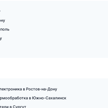
у
ону
ополь
у
электроника в Ростов-на-Дону
 термообработка в Южно-Сахалинск
тели в Сургут