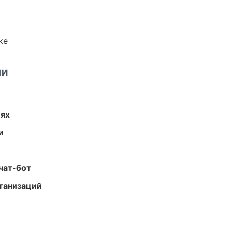
ке
ми
иях
и
чат-бот
ганизаций