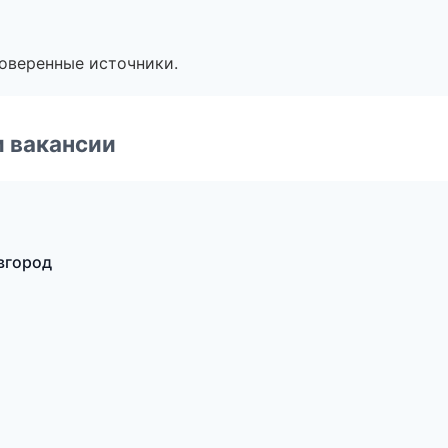
роверенные источники.
и вакансии
вгород