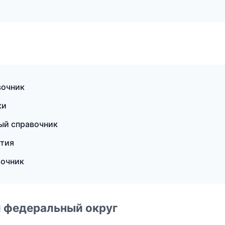
вочник
ки
ый справочник
ятия
вочник
 федеральный округ