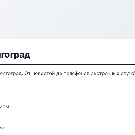
лгоград
олгоград. От новостей до телефонов экстренных служб
фирм
ке