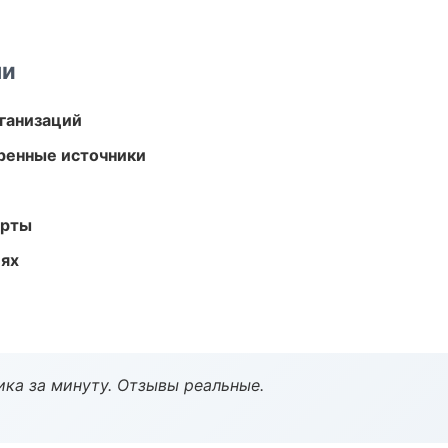
ми
ганизаций
еренные источники
арты
иях
ка за минуту. Отзывы реальные.