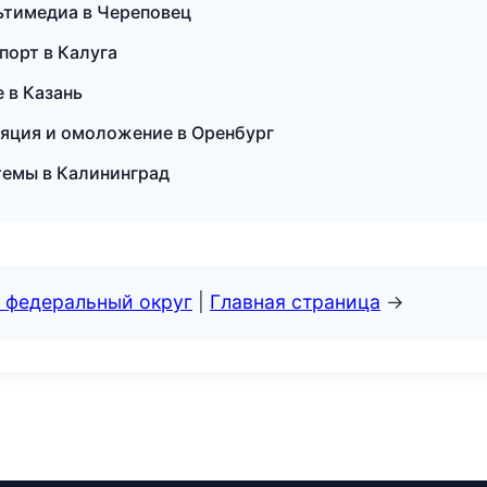
льтимедиа в Череповец
спорт в Калуга
 в Казань
ляция и омоложение в Оренбург
темы в Калининград
 федеральный округ
|
Главная страница
→