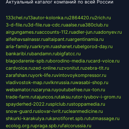
Актуальный каталог компаний по всей России
133chel.ru
13autor-kolonka.ru
2864420.ru
2rich.ru
3-d-file.ru
3d-file.ru
a-cdc.ru
aalse.ru
a380club.ru
airgungames.ru
accounts-112.ru
adler-jun.ru
adonyev.ru
alfeihavsalnassr.ru
altaipant.ru
argentinamia.ru
aria-family.ru
arkrym.ru
ashanet.ru
belgorod-day.ru
bankaribi.ru
bandamn.ru
bigfatcc.ru
blagodarenie-spb.ru
borodino-media.ru
card-voice.ru
cardvoice.ru
zed-online.ru
zvonitut.ru
zebra-tlt.ru
zarafshan.ru
york-life.ru
vintovoykompressor.ru
vladivostok-map.ru
vlknrussia.ru
wasabi-shop.ru
webamator.ru
zaryna.ru
youtubefree.ru
x-ton.ru
trade-farm.ru
tajuncos.ru
taksu.ru
tor-lyubov-i-grom.ru
spayderhed-2022.ru
splclub.ru
stoppamedia.ru
snow-guard.ru
slovar-ivrit.ru
cleanmedicine.ru
shkurki-karakulya.ru
kanotiforet.spb.ru
tutmassage.ru
ecolog.org.ru
praga.spb.ru
falcorussia.ru