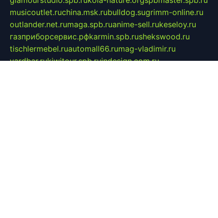
musicoutlet.ru
china.msk.ru
bulldog.su
grimm-online.ru
outlander.net.ru
maga.spb.ru
anime-sell.ru
keseloy.ru
газприборсервис.рф
karmin.spb.ru
shekswood.ru
tischlermebel.ru
automall66.ru
mag-vladimir.ru
yardbar.ru
kiwitour.spb.ru
indesign.com.ru
freestylemebel.ru
bany-samara.ru
rsei.ru
naidisvoyput.ru
mgsn-invest.ru
ipkamerasannce.ru
alicante-house.ru
ibelka74.ru
cozyhouse.info
vlkargalev-studio.ru
700mb.ru
figura-ufa.ru
alina-live.ru
belarusiannews.ru
womenknow.ru
dos-vniimk.ru
sega.net.ru
dv.net.ru
phenomenonsofhistory.com
telesputnik.net.ru
wall.pp.ru
pylesosroidmi.ru
gtc-clan.ru
cligs.ru
bibikazap.ru
popova.org.ru
netwhistler.spb.ru
bellvil.ru
bonzon.ru
iss-vladik.ru
defiparis.net.ru
las-gryzas.ru
amku.ru
electednews.spb.ru
feather.org.ru
spar72.ru
tankiigri.ru
dominus.com.ru
ibtree.ru
sanykool.pp.ru
unixlib.org.ru