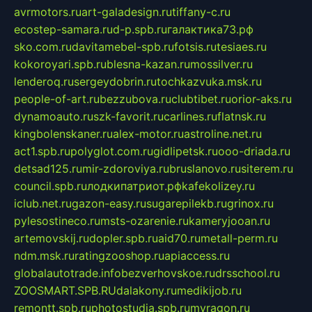
avrmotors.ru
art-galadesign.ru
tiffany-c.ru
ecostep-samara.ru
d-p.spb.ru
галактика73.рф
sko.com.ru
davitamebel-spb.ru
fotsis.ru
tesiaes.ru
kokoroyari.spb.ru
blesna-kazan.ru
mossilver.ru
lenderoq.ru
sergeydobrin.ru
tochkazvuka.msk.ru
people-of-art.ru
bezzubova.ru
clubtibet.ru
orior-aks.ru
dynamoauto.ru
szk-favorit.ru
carlines.ru
flatnsk.ru
kingbolenskaner.ru
alex-motor.ru
astroline.net.ru
act1.spb.ru
polyglot.com.ru
gidlipetsk.ru
ooo-driada.ru
detsad125.ru
mir-zdoroviya.ru
bruslanovo.ru
siterem.ru
council.spb.ru
лодкипатриот.рф
kafekolizey.ru
iclub.net.ru
gazon-easy.ru
sugarepilekb.ru
grinox.ru
pylesostineco.ru
msts-ozarenie.ru
kameryjooan.ru
artemovskij.ru
dopler.spb.ru
aid70.ru
metall-perm.ru
ndm.msk.ru
ratingzooshop.ru
apiaccess.ru
globalautotrade.info
bezverhovskoe.ru
drsschool.ru
ZOOSMART.SPB.RU
dalakony.ru
medikijob.ru
remontt.spb.ru
photostudia.spb.ru
myragon.ru