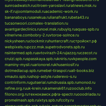
sunroadwatch.ru
citroen-yaroslavl.ru
ratnews.msk.ru
sk-if.ru
joomlamoduli.ru
academic-work.ru
bananaboys.ru
sanekua.ru
lianafrukt.ru
beta43.ru
tucsonwoori.com
alex-translation.ru
avantgardeclinics.ru
noel.msk.ru
buylq.ru
aquas-spb.ru
vilnerivne.com
bobry-2.ru
vtoroe-solnce.ru
nickysheen.ru
clockmir.ru
huntercraft.ru
стройокт.рф
webpixels.ru
pczz.msk.su
petrodvorets.spb.ru
nsintermed.spb.ru
avtovirazh-24.ru
jazzq.ru
czecot.ru
cruizi.spb.ru
spasskaya.spb.ru
kniris.ru
vkpeople.com
maminy-mysli.ru
arionorel.ru
khuseniosif.ru
dotmediacup.spb.ru
mebel-tiraspol.ru
all-books.biz
vmauto.spb.ru
shop-astyle.ru
derevo-s.ru
contrinform.ru
gutserial.ru
mdrussia.spb.ru
monod.ru
refine.org.ru
uk-krein.ru
kamensk61.ru
zooclub.info
filonov.org.ru
технокамск.рф
ra-spectr.ru
ooodriada.ru
promelmash.spb.ru
ixtys.spb.ru
fccity.ru
glamourstudio.spb.ru
kola-nature.org
spbmaster.spb.ru