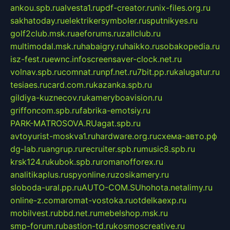
ankou.spb.ru
alvesta1.ru
pdf-creator.ru
nix-files.org.ru
sakhatoday.ru
elektrikersymboler.ru
sputnikyes.ru
golf2club.msk.ru
aeforums.ru
zallclub.ru
multimodal.msk.ru
habaigry.ru
haikko.ru
sobakopedia.ru
isz-fest.ru
ewnc.info
screensaver-clock.net.ru
volnav.spb.ru
comnat.ru
npf.net.ru
7bit.pp.ru
kalugatur.ru
tesiaes.ru
card.com.ru
kazanka.spb.ru
gildiya-kuznecov.ru
kameryboavision.ru
griffoncom.spb.ru
fabrika-emotsiy.ru
PARK-MATROSOVA.RU
agat.spb.ru
avtoyurist-moskva1.ru
hardware.org.ru
схема-авто.рф
dg-lab.ru
angrup.ru
recruiter.spb.ru
music8.spb.ru
krsk124.ru
kubok.spb.ru
romanofforex.ru
analitikaplus.ru
spyonline.ru
zosikamery.ru
sloboda-ural.pp.ru
AUTO-COM.SU
hohota.net
alimy.ru
online-z.com
aromat-vostoka.ru
otdelkaexp.ru
mobilvest.ru
bbd.net.ru
mebelshop.msk.ru
smp-forum.ru
bastion-td.ru
kosmoscreative.ru