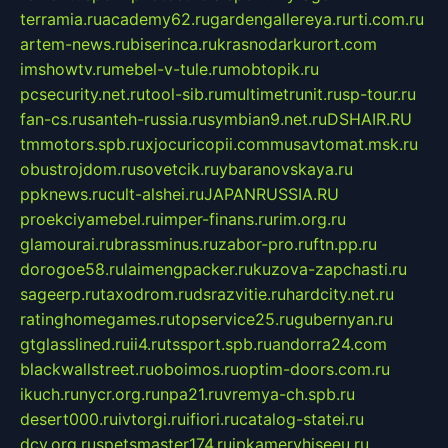
terramia.ru
academy62.ru
gardengallereya.ru
rti.com.ru
artem-news.ru
biserinca.ru
krasnodarkurort.com
imshowtv.ru
mebel-v-tule.ru
mobtopik.ru
pcsecurity.net.ru
tool-sib.ru
multimetrunit.ru
sp-tour.ru
fan-cs.ru
santeh-russia.ru
symbian9.net.ru
DSHAIR.RU
tmmotors.spb.ru
xjocuricopii.com
musavtomat.msk.ru
obustrojdom.ru
sovetcik.ru
ybaranovskaya.ru
ppknews.ru
cult-alshei.ru
JAPANRUSSIA.RU
proekciyamebel.ru
imper-finans.ru
rim.org.ru
glamourai.ru
brassminus.ru
zabor-pro.ru
ftn.pp.ru
dorogoe58.ru
laimengpacker.ru
kuzova-zapchasti.ru
sageerp.ru
taxodrom.ru
dsrazvitie.ru
hardcity.net.ru
ratinghomegames.ru
topservice25.ru
gubernyan.ru
gtglasslined.ru
ii4.ru
tssport.spb.ru
andorra24.com
blackwallstreet.ru
oboimos.ru
optim-doors.com.ru
ikuch.ru
nycr.org.ru
npa21.ru
vremya-ch.spb.ru
desert000.ru
ivtorgi.ru
ifiori.ru
catalog-statei.ru
dcv.org.ru
spetsmaster174.ru
ipkameryhiseeu.ru