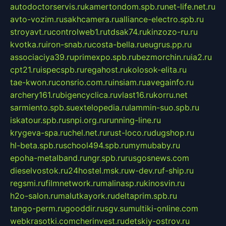
autodoctorservis.ru
kamertondom.spb.ru
net-life.net.ru
avto-vozim.ru
sakhcamera.ru
alliance-electro.spb.ru
stroyavt.ru
controlweb1.ru
tdsak74.ru
kinzozo-ru.ru
kvotka.ru
iron-snab.ru
costa-bella.ru
eugrus.pp.ru
associaciya39.ru
primexpo.spb.ru
bezmorchin.ru
ia2.ru
cpt21.ru
ispecspb.ru
regahost.ru
kolosok-elita.ru
tae-kwon.ru
consrio.com.ru
insiam.ru
avegainfo.ru
archery161.ru
bigencyclica.ru
vlast16.ru
korru.net
sarmiento.spb.su
extelopedia.ru
lammin-suo.spb.ru
iskatour.spb.ru
snpi.org.ru
running-line.ru
krygeva-spa.ru
chel.net.ru
rust-loco.ru
dugshop.ru
hl-beta.spb.ru
school494.spb.ru
mymubaby.ru
epoha-metalband.ru
ngr.spb.ru
rusgosnews.com
dieselvostok.ru
24hostel.msk.ru
w-dev.ru
f-ship.ru
regsmi.ru
filmnetwork.ru
malinasp.ru
kinosvin.ru
h2o-salon.ru
malutkayork.ru
deltaprim.spb.ru
tango-perm.ru
gooddir.ru
sgv.su
multiki-online.com
webkrasotki.com
cherinvest.ru
detskiy-ostrov.ru