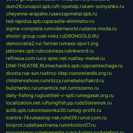
dum26.ru
ruspol.spb.ru
fr-opendp.ru
kam-solnyshko.ru
cheyenne-arapaho.ru
sevzapmetal.spb.ru
ted-lapidus.spb.ru
parasite-eliminator.ru
sigma-complete.ru
modernworld.ru
dama-moda.ru
eholot-group.ru
sk-nvkz.ru
DRONGOLD.RU
democratia2.ru
i-farmer.ru
mass-sport.org
jablonex.spb.ru
bookmess.ru
linkword.ru
refineua.com.ru
cs-spec.net.ru
altay-mebel.ru
DNK-THEATRE.RU
mechaniks.spb.ru
ipcamtechage.ru
skosta.ru
a-sun.ru
stroy-ldsp.ru
snowlands.org.ru
childrensshoes.ru
mrlizzy.ru
mebelsofiakrd.ru
bulizhenko.ru
rumantick.net.ru
mtszerno.ru
daily-fishing.ru
glushiteli-v-spb.ru
megasat.org.ru
localization.net.ru
flyingfish.pp.ru
ds5teremok.ru
aclib.spb.ru
komissionka30.ru
mag-profit.ru
icentre-74.ru
leasing-nsk.ru
hd39.ru
rcd.com.ru
bioprot.ru
deltaextreme.ru
mirkotlov07.ru
mycrossway.ru
temamedia.ru
art-fusing.ru
cbslefort.ru