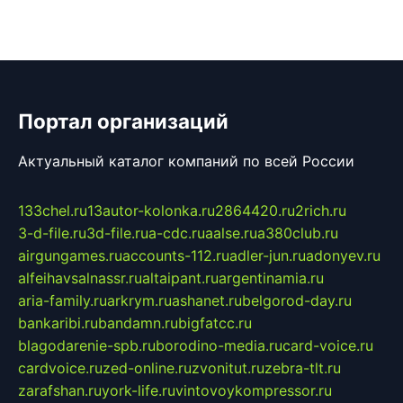
Портал организаций
Актуальный каталог компаний по всей России
133chel.ru
13autor-kolonka.ru
2864420.ru
2rich.ru
3-d-file.ru
3d-file.ru
a-cdc.ru
aalse.ru
a380club.ru
airgungames.ru
accounts-112.ru
adler-jun.ru
adonyev.ru
alfeihavsalnassr.ru
altaipant.ru
argentinamia.ru
aria-family.ru
arkrym.ru
ashanet.ru
belgorod-day.ru
bankaribi.ru
bandamn.ru
bigfatcc.ru
blagodarenie-spb.ru
borodino-media.ru
card-voice.ru
cardvoice.ru
zed-online.ru
zvonitut.ru
zebra-tlt.ru
zarafshan.ru
york-life.ru
vintovoykompressor.ru