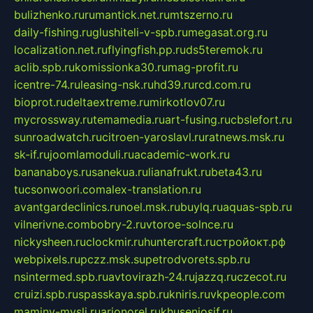
bulizhenko.ru
rumantick.net.ru
mtszerno.ru
daily-fishing.ru
glushiteli-v-spb.ru
megasat.org.ru
localization.net.ru
flyingfish.pp.ru
ds5teremok.ru
aclib.spb.ru
komissionka30.ru
mag-profit.ru
icentre-74.ru
leasing-nsk.ru
hd39.ru
rcd.com.ru
bioprot.ru
deltaextreme.ru
mirkotlov07.ru
mycrossway.ru
temamedia.ru
art-fusing.ru
cbslefort.ru
sunroadwatch.ru
citroen-yaroslavl.ru
ratnews.msk.ru
sk-if.ru
joomlamoduli.ru
academic-work.ru
bananaboys.ru
sanekua.ru
lianafrukt.ru
beta43.ru
tucsonwoori.com
alex-translation.ru
avantgardeclinics.ru
noel.msk.ru
buylq.ru
aquas-spb.ru
vilnerivne.com
bobry-2.ru
vtoroe-solnce.ru
nickysheen.ru
clockmir.ru
huntercraft.ru
стройокт.рф
webpixels.ru
pczz.msk.su
petrodvorets.spb.ru
nsintermed.spb.ru
avtovirazh-24.ru
jazzq.ru
czecot.ru
cruizi.spb.ru
spasskaya.spb.ru
kniris.ru
vkpeople.com
maminy-mysli.ru
arionorel.ru
khuseniosif.ru