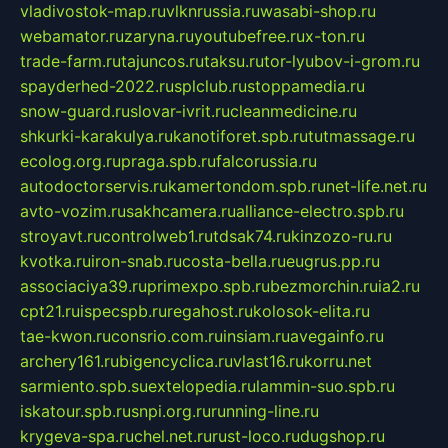
vladivostok-map.ru
vlknrussia.ru
wasabi-shop.ru
webamator.ru
zaryna.ru
youtubefree.ru
x-ton.ru
trade-farm.ru
tajuncos.ru
taksu.ru
tor-lyubov-i-grom.ru
spayderhed-2022.ru
splclub.ru
stoppamedia.ru
snow-guard.ru
slovar-ivrit.ru
cleanmedicine.ru
shkurki-karakulya.ru
kanotiforet.spb.ru
tutmassage.ru
ecolog.org.ru
praga.spb.ru
falcorussia.ru
autodoctorservis.ru
kamertondom.spb.ru
net-life.net.ru
avto-vozim.ru
sakhcamera.ru
alliance-electro.spb.ru
stroyavt.ru
controlweb1.ru
tdsak74.ru
kinzozo-ru.ru
kvotka.ru
iron-snab.ru
costa-bella.ru
eugrus.pp.ru
associaciya39.ru
primexpo.spb.ru
bezmorchin.ru
ia2.ru
cpt21.ru
ispecspb.ru
regahost.ru
kolosok-elita.ru
tae-kwon.ru
consrio.com.ru
insiam.ru
avegainfo.ru
archery161.ru
bigencyclica.ru
vlast16.ru
korru.net
sarmiento.spb.su
extelopedia.ru
lammin-suo.spb.ru
iskatour.spb.ru
snpi.org.ru
running-line.ru
krygeva-spa.ru
chel.net.ru
rust-loco.ru
dugshop.ru