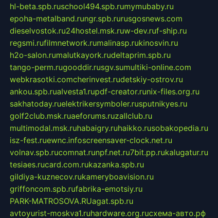
hl-beta.spb.ru
school494.spb.ru
mymubaby.ru
epoha-metalband.ru
ngr.spb.ru
rusgosnews.com
dieselvostok.ru
24hostel.msk.ru
w-dev.ru
f-ship.ru
regsmi.ru
filmnetwork.ru
malinasp.ru
kinosvin.ru
h2o-salon.ru
malutkayork.ru
deltaprim.spb.ru
tango-perm.ru
gooddir.ru
sgv.su
multiki-online.com
webkrasotki.com
cherinvest.ru
detskiy-ostrov.ru
ankou.spb.ru
alvesta1.ru
pdf-creator.ru
nix-files.org.ru
sakhatoday.ru
elektrikersymboler.ru
sputnikyes.ru
golf2club.msk.ru
aeforums.ru
zallclub.ru
multimodal.msk.ru
habaigry.ru
haikko.ru
sobakopedia.ru
isz-fest.ru
ewnc.info
screensaver-clock.net.ru
volnav.spb.ru
comnat.ru
npf.net.ru
7bit.pp.ru
kalugatur.ru
tesiaes.ru
card.com.ru
kazanka.spb.ru
gildiya-kuznecov.ru
kameryboavision.ru
griffoncom.spb.ru
fabrika-emotsiy.ru
PARK-MATROSOVA.RU
agat.spb.ru
avtoyurist-moskva1.ru
hardware.org.ru
схема-авто.рф