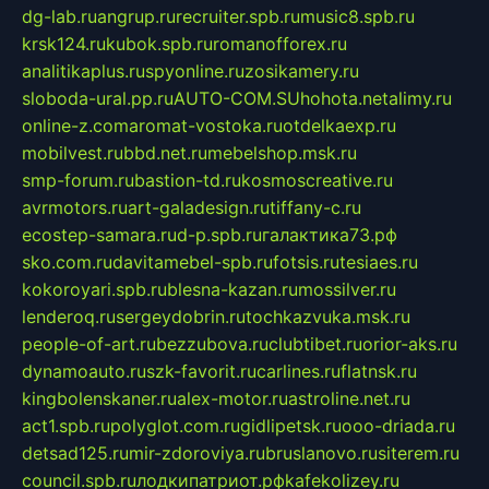
dg-lab.ru
angrup.ru
recruiter.spb.ru
music8.spb.ru
krsk124.ru
kubok.spb.ru
romanofforex.ru
analitikaplus.ru
spyonline.ru
zosikamery.ru
sloboda-ural.pp.ru
AUTO-COM.SU
hohota.net
alimy.ru
online-z.com
aromat-vostoka.ru
otdelkaexp.ru
mobilvest.ru
bbd.net.ru
mebelshop.msk.ru
smp-forum.ru
bastion-td.ru
kosmoscreative.ru
avrmotors.ru
art-galadesign.ru
tiffany-c.ru
ecostep-samara.ru
d-p.spb.ru
галактика73.рф
sko.com.ru
davitamebel-spb.ru
fotsis.ru
tesiaes.ru
kokoroyari.spb.ru
blesna-kazan.ru
mossilver.ru
lenderoq.ru
sergeydobrin.ru
tochkazvuka.msk.ru
people-of-art.ru
bezzubova.ru
clubtibet.ru
orior-aks.ru
dynamoauto.ru
szk-favorit.ru
carlines.ru
flatnsk.ru
kingbolenskaner.ru
alex-motor.ru
astroline.net.ru
act1.spb.ru
polyglot.com.ru
gidlipetsk.ru
ooo-driada.ru
detsad125.ru
mir-zdoroviya.ru
bruslanovo.ru
siterem.ru
council.spb.ru
лодкипатриот.рф
kafekolizey.ru