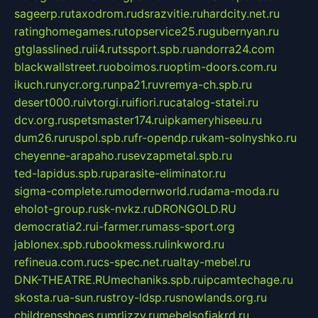
sageerp.ru
taxodrom.ru
dsrazvitie.ru
hardcity.net.ru
ratinghomegames.ru
topservice25.ru
gubernyan.ru
gtglasslined.ru
ii4.ru
tssport.spb.ru
andorra24.com
blackwallstreet.ru
oboimos.ru
optim-doors.com.ru
ikuch.ru
nycr.org.ru
npa21.ru
vremya-ch.spb.ru
desert000.ru
ivtorgi.ru
ifiori.ru
catalog-statei.ru
dcv.org.ru
spetsmaster174.ru
ipkameryhiseeu.ru
dum26.ru
ruspol.spb.ru
fr-opendp.ru
kam-solnyshko.ru
cheyenne-arapaho.ru
sevzapmetal.spb.ru
ted-lapidus.spb.ru
parasite-eliminator.ru
sigma-complete.ru
modernworld.ru
dama-moda.ru
eholot-group.ru
sk-nvkz.ru
DRONGOLD.RU
democratia2.ru
i-farmer.ru
mass-sport.org
jablonex.spb.ru
bookmess.ru
linkword.ru
refineua.com.ru
cs-spec.net.ru
altay-mebel.ru
DNK-THEATRE.RU
mechaniks.spb.ru
ipcamtechage.ru
skosta.ru
a-sun.ru
stroy-ldsp.ru
snowlands.org.ru
childrensshoes.ru
mrlizzy.ru
mebelsofiakrd.ru