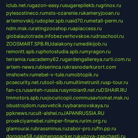
iclub.net.ru
gazon-easy.ru
sugarepilekb.ru
grinox.ru
pylesostineco.ru
msts-ozarenie.ru
kameryjooan.ru
artemovskij.ru
dopler.spb.ru
aid70.ru
metall-perm.ru
ndm.msk.ru
ratingzooshop.ru
apiaccess.ru
globalautotrade.info
bezverhovskoe.ru
drsschool.ru
ZOOSMART.SPB.RU
dalakony.ru
medikijob.ru
remontt.spb.ru
photostudia.spb.ru
myragon.ru
terramia.ru
academy62.ru
gardengallereya.ru
rti.com.ru
artem-news.ru
biserinca.ru
krasnodarkurort.com
imshowtv.ru
mebel-v-tule.ru
mobtopik.ru
pcsecurity.net.ru
tool-sib.ru
multimetrunit.ru
sp-tour.ru
fan-cs.ru
santeh-russia.ru
symbian9.net.ru
DSHAIR.RU
tmmotors.spb.ru
xjocuricopii.com
musavtomat.msk.ru
obustrojdom.ru
sovetcik.ru
ybaranovskaya.ru
ppknews.ru
cult-alshei.ru
JAPANRUSSIA.RU
proekciyamebel.ru
imper-finans.ru
rim.org.ru
glamourai.ru
brassminus.ru
zabor-pro.ru
ftn.pp.ru
dorogoe58.ru
laimengpacker.ru
kuzova-zapchasti.ru