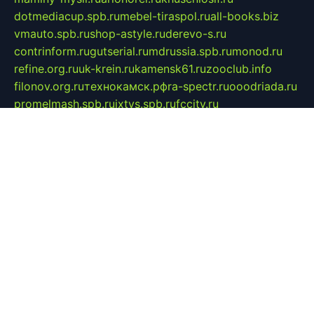
dotmediacup.spb.ru
mebel-tiraspol.ru
all-books.biz
vmauto.spb.ru
shop-astyle.ru
derevo-s.ru
contrinform.ru
gutserial.ru
mdrussia.spb.ru
monod.ru
refine.org.ru
uk-krein.ru
kamensk61.ru
zooclub.info
filonov.org.ru
технокамск.рф
ra-spectr.ru
ooodriada.ru
promelmash.spb.ru
ixtys.spb.ru
fccity.ru
glamourstudio.spb.ru
kola-nature.org
spbmaster.spb.ru
musicoutlet.ru
china.msk.ru
bulldog.su
grimm-online.ru
outlander.net.ru
maga.spb.ru
anime-sell.ru
keseloy.ru
газприборсервис.рф
karmin.spb.ru
shekswood.ru
tischlermebel.ru
automall66.ru
mag-vladimir.ru
yardbar.ru
kiwitour.spb.ru
indesign.com.ru
freestylemebel.ru
bany-samara.ru
rsei.ru
naidisvoyput.ru
mgsn-invest.ru
ipkamerasannce.ru
alicante-house.ru
ibelka74.ru
cozyhouse.info
vlkargalev-studio.ru
700mb.ru
figura-ufa.ru
alina-live.ru
belarusiannews.ru
womenknow.ru
dos-vniimk.ru