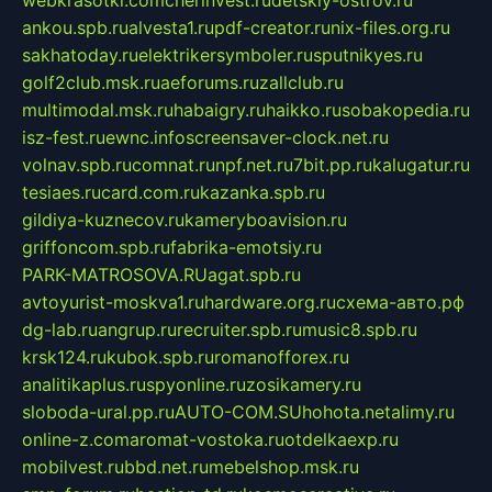
ankou.spb.ru
alvesta1.ru
pdf-creator.ru
nix-files.org.ru
sakhatoday.ru
elektrikersymboler.ru
sputnikyes.ru
golf2club.msk.ru
aeforums.ru
zallclub.ru
multimodal.msk.ru
habaigry.ru
haikko.ru
sobakopedia.ru
isz-fest.ru
ewnc.info
screensaver-clock.net.ru
volnav.spb.ru
comnat.ru
npf.net.ru
7bit.pp.ru
kalugatur.ru
tesiaes.ru
card.com.ru
kazanka.spb.ru
gildiya-kuznecov.ru
kameryboavision.ru
griffoncom.spb.ru
fabrika-emotsiy.ru
PARK-MATROSOVA.RU
agat.spb.ru
avtoyurist-moskva1.ru
hardware.org.ru
схема-авто.рф
dg-lab.ru
angrup.ru
recruiter.spb.ru
music8.spb.ru
krsk124.ru
kubok.spb.ru
romanofforex.ru
analitikaplus.ru
spyonline.ru
zosikamery.ru
sloboda-ural.pp.ru
AUTO-COM.SU
hohota.net
alimy.ru
online-z.com
aromat-vostoka.ru
otdelkaexp.ru
mobilvest.ru
bbd.net.ru
mebelshop.msk.ru