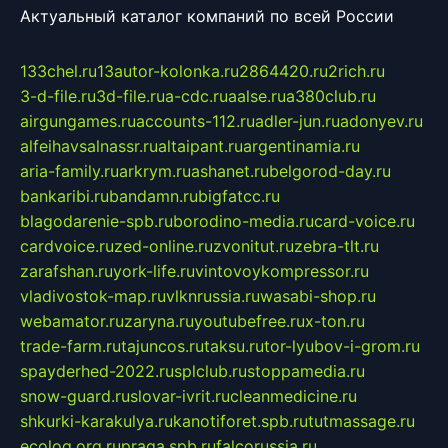
Актуальный каталог компаний по всей России
133chel.ru
13autor-kolonka.ru
2864420.ru
2rich.ru
3-d-file.ru
3d-file.ru
a-cdc.ru
aalse.ru
a380club.ru
airgungames.ru
accounts-112.ru
adler-jun.ru
adonyev.ru
alfeihavsalnassr.ru
altaipant.ru
argentinamia.ru
aria-family.ru
arkrym.ru
ashanet.ru
belgorod-day.ru
bankaribi.ru
bandamn.ru
bigfatcc.ru
blagodarenie-spb.ru
borodino-media.ru
card-voice.ru
cardvoice.ru
zed-online.ru
zvonitut.ru
zebra-tlt.ru
zarafshan.ru
york-life.ru
vintovoykompressor.ru
vladivostok-map.ru
vlknrussia.ru
wasabi-shop.ru
webamator.ru
zaryna.ru
youtubefree.ru
x-ton.ru
trade-farm.ru
tajuncos.ru
taksu.ru
tor-lyubov-i-grom.ru
spayderhed-2022.ru
splclub.ru
stoppamedia.ru
snow-guard.ru
slovar-ivrit.ru
cleanmedicine.ru
shkurki-karakulya.ru
kanotiforet.spb.ru
tutmassage.ru
ecolog.org.ru
praga.spb.ru
falcorussia.ru