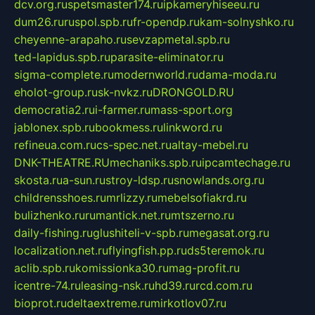
dcv.org.ru
spetsmaster174.ru
ipkameryhiseeu.ru
dum26.ru
ruspol.spb.ru
fr-opendp.ru
kam-solnyshko.ru
cheyenne-arapaho.ru
sevzapmetal.spb.ru
ted-lapidus.spb.ru
parasite-eliminator.ru
sigma-complete.ru
modernworld.ru
dama-moda.ru
eholot-group.ru
sk-nvkz.ru
DRONGOLD.RU
democratia2.ru
i-farmer.ru
mass-sport.org
jablonex.spb.ru
bookmess.ru
linkword.ru
refineua.com.ru
cs-spec.net.ru
altay-mebel.ru
DNK-THEATRE.RU
mechaniks.spb.ru
ipcamtechage.ru
skosta.ru
a-sun.ru
stroy-ldsp.ru
snowlands.org.ru
childrensshoes.ru
mrlizzy.ru
mebelsofiakrd.ru
bulizhenko.ru
rumantick.net.ru
mtszerno.ru
daily-fishing.ru
glushiteli-v-spb.ru
megasat.org.ru
localization.net.ru
flyingfish.pp.ru
ds5teremok.ru
aclib.spb.ru
komissionka30.ru
mag-profit.ru
icentre-74.ru
leasing-nsk.ru
hd39.ru
rcd.com.ru
bioprot.ru
deltaextreme.ru
mirkotlov07.ru