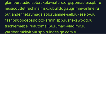
glamourstudio.spb.ru
kola-nature.org
spbmaster.spb.ru
musicoutlet.ru
china.msk.ru
bulldog.su
grimm-online.ru
outlander.net.ru
maga.spb.ru
anime-sell.ru
keseloy.ru
газприборсервис.рф
karmin.spb.ru
shekswood.ru
tischlermebel.ru
automall66.ru
mag-vladimir.ru
yardbar.ru
kiwitour.spb.ru
indesign.com.ru
freestylemebel.ru
bany-samara.ru
rsei.ru
naidisvoyput.ru
mgsn-invest.ru
ipkamerasannce.ru
alicante-house.ru
ibelka74.ru
cozyhouse.info
vlkargalev-studio.ru
700mb.ru
figura-ufa.ru
alina-live.ru
belarusiannews.ru
womenknow.ru
dos-vniimk.ru
sega.net.ru
dv.net.ru
phenomenonsofhistory.com
telesputnik.net.ru
wall.pp.ru
pylesosroidmi.ru
gtc-clan.ru
cligs.ru
bibikazap.ru
popova.org.ru
netwhistler.spb.ru
bellvil.ru
bonzon.ru
iss-vladik.ru
defiparis.net.ru
las-gryzas.ru
amku.ru
electednews.spb.ru
feather.org.ru
spar72.ru
tankiigri.ru
dominus.com.ru
ibtree.ru
sanykool.pp.ru
unixlib.org.ru