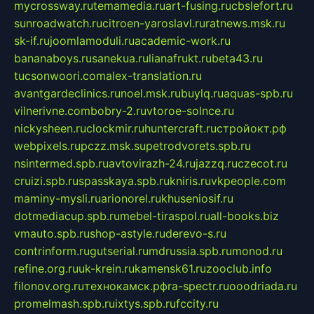
mycrossway.ru
temamedia.ru
art-fusing.ru
cbslefort.ru
sunroadwatch.ru
citroen-yaroslavl.ru
ratnews.msk.ru
sk-if.ru
joomlamoduli.ru
academic-work.ru
bananaboys.ru
sanekua.ru
lianafrukt.ru
beta43.ru
tucsonwoori.com
alex-translation.ru
avantgardeclinics.ru
noel.msk.ru
buylq.ru
aquas-spb.ru
vilnerivne.com
bobry-2.ru
vtoroe-solnce.ru
nickysheen.ru
clockmir.ru
huntercraft.ru
стройокт.рф
webpixels.ru
pczz.msk.su
petrodvorets.spb.ru
nsintermed.spb.ru
avtovirazh-24.ru
jazzq.ru
czecot.ru
cruizi.spb.ru
spasskaya.spb.ru
kniris.ru
vkpeople.com
maminy-mysli.ru
arionorel.ru
khuseniosif.ru
dotmediacup.spb.ru
mebel-tiraspol.ru
all-books.biz
vmauto.spb.ru
shop-astyle.ru
derevo-s.ru
contrinform.ru
gutserial.ru
mdrussia.spb.ru
monod.ru
refine.org.ru
uk-krein.ru
kamensk61.ru
zooclub.info
filonov.org.ru
технокамск.рф
ra-spectr.ru
ooodriada.ru
promelmash.spb.ru
ixtys.spb.ru
fccity.ru