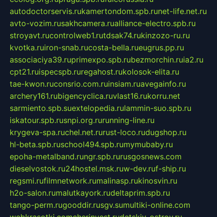
autodoctorservis.ru
kamertondom.spb.ru
net-life.net.ru
avto-vozim.ru
sakhcamera.ru
alliance-electro.spb.ru
stroyavt.ru
controlweb1.ru
tdsak74.ru
kinzozo-ru.ru
kvotka.ru
iron-snab.ru
costa-bella.ru
eugrus.pp.ru
associaciya39.ru
primexpo.spb.ru
bezmorchin.ru
ia2.ru
cpt21.ru
ispecspb.ru
regahost.ru
kolosok-elita.ru
tae-kwon.ru
consrio.com.ru
insiam.ru
avegainfo.ru
archery161.ru
bigencyclica.ru
vlast16.ru
korru.net
sarmiento.spb.su
extelopedia.ru
lammin-suo.spb.ru
iskatour.spb.ru
snpi.org.ru
running-line.ru
krygeva-spa.ru
chel.net.ru
rust-loco.ru
dugshop.ru
hl-beta.spb.ru
school494.spb.ru
mymubaby.ru
epoha-metalband.ru
ngr.spb.ru
rusgosnews.com
dieselvostok.ru
24hostel.msk.ru
w-dev.ru
f-ship.ru
regsmi.ru
filmnetwork.ru
malinasp.ru
kinosvin.ru
h2o-salon.ru
malutkayork.ru
deltaprim.spb.ru
tango-perm.ru
gooddir.ru
sgv.su
multiki-online.com
webkrasotki.com
cherinvest.ru
detskiy-ostrov.ru