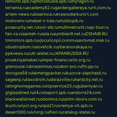
remontt.spb.ru
photostudia.spb.ru
myragon.ru
terramia.ru
academy62.ru
gardengallereya.ru
rti.com.ru
artem-news.ru
biserinca.ru
krasnodarkurort.com
imshowtv.ru
mebel-v-tule.ru
mobtopik.ru
pcsecurity.net.ru
tool-sib.ru
multimetrunit.ru
sp-tour.ru
fan-cs.ru
santeh-russia.ru
symbian9.net.ru
DSHAIR.RU
tmmotors.spb.ru
xjocuricopii.com
musavtomat.msk.ru
obustrojdom.ru
sovetcik.ru
ybaranovskaya.ru
ppknews.ru
cult-alshei.ru
JAPANRUSSIA.RU
proekciyamebel.ru
imper-finans.ru
rim.org.ru
glamourai.ru
brassminus.ru
zabor-pro.ru
ftn.pp.ru
dorogoe58.ru
laimengpacker.ru
kuzova-zapchasti.ru
sageerp.ru
taxodrom.ru
dsrazvitie.ru
hardcity.net.ru
ratinghomegames.ru
topservice25.ru
gubernyan.ru
gtglasslined.ru
ii4.ru
tssport.spb.ru
andorra24.com
blackwallstreet.ru
oboimos.ru
optim-doors.com.ru
ikuch.ru
nycr.org.ru
npa21.ru
vremya-ch.spb.ru
desert000.ru
ivtorgi.ru
ifiori.ru
catalog-statei.ru