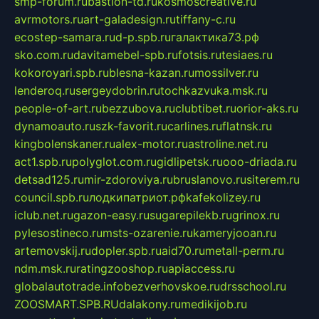
smp-forum.ru
bastion-td.ru
kosmoscreative.ru
avrmotors.ru
art-galadesign.ru
tiffany-c.ru
ecostep-samara.ru
d-p.spb.ru
галактика73.рф
sko.com.ru
davitamebel-spb.ru
fotsis.ru
tesiaes.ru
kokoroyari.spb.ru
blesna-kazan.ru
mossilver.ru
lenderoq.ru
sergeydobrin.ru
tochkazvuka.msk.ru
people-of-art.ru
bezzubova.ru
clubtibet.ru
orior-aks.ru
dynamoauto.ru
szk-favorit.ru
carlines.ru
flatnsk.ru
kingbolenskaner.ru
alex-motor.ru
astroline.net.ru
act1.spb.ru
polyglot.com.ru
gidlipetsk.ru
ooo-driada.ru
detsad125.ru
mir-zdoroviya.ru
bruslanovo.ru
siterem.ru
council.spb.ru
лодкипатриот.рф
kafekolizey.ru
iclub.net.ru
gazon-easy.ru
sugarepilekb.ru
grinox.ru
pylesostineco.ru
msts-ozarenie.ru
kameryjooan.ru
artemovskij.ru
dopler.spb.ru
aid70.ru
metall-perm.ru
ndm.msk.ru
ratingzooshop.ru
apiaccess.ru
globalautotrade.info
bezverhovskoe.ru
drsschool.ru
ZOOSMART.SPB.RU
dalakony.ru
medikijob.ru