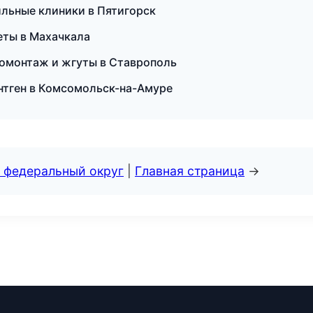
ильные клиники в Пятигорск
кеты в Махачкала
омонтаж и жгуты в Ставрополь
ентген в Комсомольск-на-Амуре
 федеральный округ
|
Главная страница
→