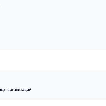
к
ницы организаций