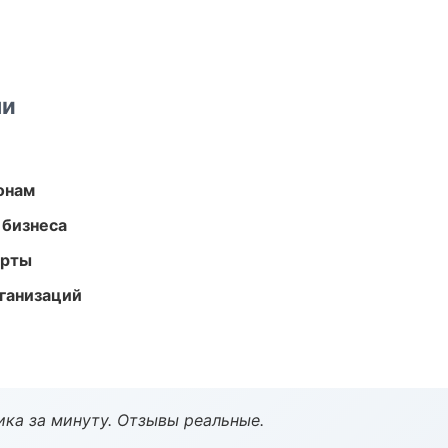
ми
онам
 бизнеса
арты
ганизаций
ка за минуту. Отзывы реальные.